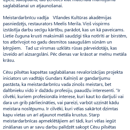
saglabāšanai un atjaunošanai.
Meistardarbnīcu vadīja Vīlandes Kultūras akadēmijas
pasniedzējs, restaurators Meelis Merila. Viņš vispirms
izstāstīja darbu secīgu kārtību, parādot, kas un kā paveicams.
Lietie čuguna krusti maksimāli saudzīgi tika notīrīti ar birstēm,
tos atbrīvojot no gadu desmitos saaugušām sūnām un
ķērpjiem. Tad uz virsmas uzklāts rūsas pārveidotājs, kas
izveido arī aizsargslāni. Pēc dienas var krāsot ar melnu metāla
krāsu.
Cēsu pilsētas kapsētas saglabāšanas revalorizācijas projekta
iniciators un vadītājs Gundars Kalniņš ar gandarījumu
pastāsta, ka meistardarbnīcu vada zinošs meistars, bet
dalībnieku vidū ir dažādu profesiju, paaudžu interesenti. “Ir
cilvēki, kuriem profesionāla interese, kuri kaut ko darījuši vai
dara un grib pārliecināties, vai pareizi, varbūt uzzināt kādu
meistara noslēpumu. Ir cilvēki, kuri vēlas sakārtot dzimtas
kapu vietas un arī atjaunot metāla krustus. Starp
meistardarbnīcas apmeklētājiem arī tādi, kuri vēlas iegūt
zināšanas un ar savu darbu palīdzēt sakopt Cēsu pilsētas