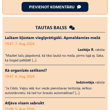
PIEVIENOT KOMENTĀRU
TAUTAS BALSS
Laikam kļūstam vieglprātīgāki. Apmaldamies mežā
19:47, 7. Aug, 2026
Lasītāja R.
raksta:
“Mazliet taču jāapdomā, kā tiksi laukā no meža, pirms tajā ej. Saka,
ka šogad palīdzēt […]
Kā organizēs satiksmi?
19:47, 6. Aug, 2026
Iedzīvotāja
raksta:
“Ja Cēsīs, Vaļņu ielā, kur vecās pienotavas teritorija, ierīkos
autostāvvietu, kā tad tur brauks automašīnas? […]
Atļāva visam sabrukt
15:08, 5. Aug, 2026