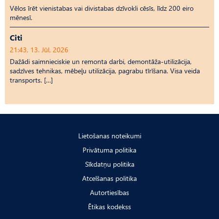
Vēlos īrēt vienistabas vai divistabas dzīvokli cēsīs, līdz 200 eiro
mēnesī.
Citi
21:43, 13. Jūl, 2026
Dažādi saimnieciskie un remonta darbi, demontāža-utilizācija,
sadzīves tehnikas, mēbeļu utilizācija, pagrabu tīrīšana. Visa veida
transports. […]
Lietošanas noteikumi
Privātuma politika
Sīkdatņu politika
Atcelšanas politika
Autortiesības
Ētikas kodekss