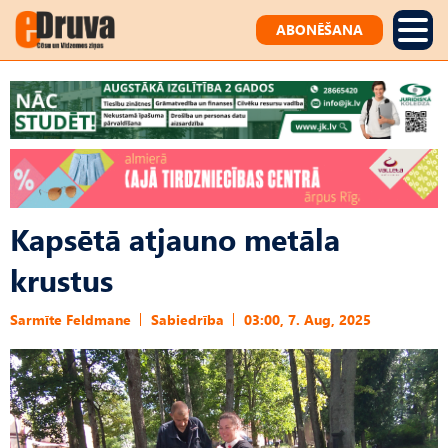
ABONĒŠANA
Kapsētā atjauno metāla
krustus
Sarmīte Feldmane
Sabiedrība
03:00, 7. Aug, 2025