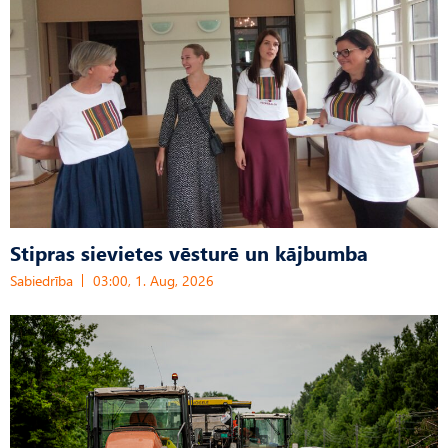
Stipras sievietes vēsturē un kājbumba
Sabiedrība
03:00, 1. Aug, 2026