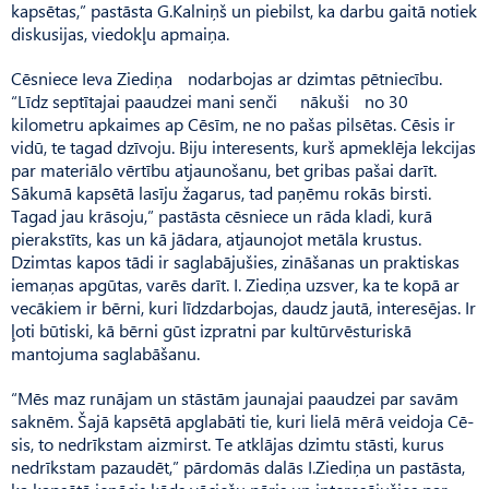
kapsētas,” pastāsta G.Kalniņš un piebilst, ka darbu gaitā notiek
diskusijas, viedokļu apmaiņa.
Cēsniece Ieva Ziediņa nodarbojas ar dzimtas pētniecību.
“Līdz septītajai paaudzei mani senči nākuši no 30
kilometru apkaimes ap Cēsīm, ne no pašas pilsētas. Cēsis ir
vidū, te tagad dzīvoju. Biju interesents, kurš apmeklēja lekcijas
par materiālo vērtību atjaunošanu, bet gribas pašai darīt.
Sākumā kapsētā lasīju žagarus, tad paņēmu rokās birsti.
Tagad jau krāsoju,” pastāsta cēsniece un rāda kladi, kurā
pierakstīts, kas un kā jādara, atjaunojot metāla krustus.
Dzimtas kapos tādi ir saglabājušies, zināšanas un praktiskas
iemaņas apgūtas, varēs darīt. I. Ziediņa uzsver, ka te kopā ar
vecākiem ir bērni, kuri līdzdarbojas, daudz jautā, interesējas. Ir
ļoti būtiski, kā bērni gūst izpratni par kultūrvēsturiskā
mantojuma saglabāšanu.
“Mēs maz runājam un stāstām jaunajai paaudzei par savām
saknēm. Šajā kapsētā apglabāti tie, kuri lielā mērā veidoja Cē­
sis, to nedrīkstam aizmirst. Te atklājas dzimtu stāsti, kurus
nedrīkstam pazaudēt,” pārdomās dalās I.Ziediņa un pastāsta,