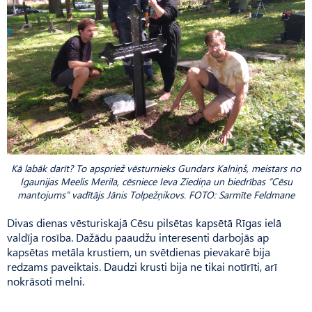
Kā labāk darīt? To apspriež vēsturnieks Gundars Kalniņš, meistars no
Igaunijas Meelis Merila, cēsniece Ieva Ziediņa un biedrības “Cēsu
mantojums” vadītājs Jānis Tolpežņikovs. FOTO: Sarmīte Feldmane
Divas dienas vēsturiskajā Cēsu pilsētas kapsētā Rīgas ielā
valdīja rosība. Dažādu paaudžu interesenti darbojās ap
kapsētas metāla krustiem, un svētdienas pievakarē bija
redzams paveiktais. Daudzi krusti bija ne tikai notīrīti, arī
nokrāsoti melni.