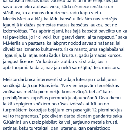
ka kapsētā ienācis kāds vāciešu pāris un interesējušies par
savu tuvinieku atdusas vietu, kāda cēsniece ienākusi un
stāstījusi, ka atminas draudzenes radu kapu vietu.
Meelis Merila atklāj, ka tādu kapsētu līdz šim nav redzējis.
Igaunijā ir dažas pamestas mazas kapsētas laukos, bet ne
izdemolētas. “Tas apbrīnojami, kas šajā kapsētā paveikts un ka
tai paveicies, jo ir cilvēki, kuri gatavi darīt, lai tā nepazūd,” saka
M.Merila un pastāsta, ka labprāt nodod savas zināšanas, lai
cilvēki tās izmanto kultūrvēsturiskā mantojuma saglabāšanai.
Igau­nijā, lai atjaunotu šādus krustus, gadu jāmācās kursos,
jāiegūst licence. “Ar kādu aizrautību visi strādā, tas ir
apbrīnojami. Ja dara, nav jau nekā sarežģīta,” teic meistars.
Meistardarbnīcā interesenti strādāja luterāņu nodalījuma
senākajā daļā gar Rīgas ielu. “Ne vien ieguvām teorētiskas
zināšanas metāla pieminekļu konservācijā, bet arī katrs
piedalījāmies kapsētas pieminekļu atjaunošanā. Divu dienu
laikā kopīgiem spēkiem no rūsas izdevās attīrīt un no
turpmākiem korozijas bojājumiem pasargāt 12 pieminekļus
vai to fragmentus,” pēc divām darba dienām gandarīts saka
G.Kalniņš un uzreiz piebilst, ka vēl jāatjauno metāla krusti,
sētiņas, ķēžu turētājgali gan luterāņu, gan pareizticīgo