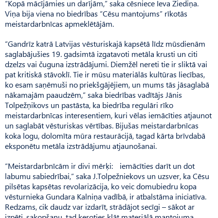
“Kopā mācījāmies un darījām,” saka cēsniece Ieva Ziediņa.
Viņa bija viena no biedrības “Cēsu mantojums” rīkotās
meistardarbnīcas apmeklētājām.
“Gandrīz katrā Latvijas vēsturiskajā kapsētā līdz mūsdienām
saglabājušies 19. gadsimtā izgatavoti metāla krusti un citi
dzelzs vai čuguna izstrādājumi. Diemžēl nereti tie ir sliktā vai
pat kritiskā stāvoklī. Tie ir mūsu materiālās kultūras liecības,
ko esam saņēmuši no priekšgājējiem, un mums tās jāsaglabā
nākamajām paaudzēm,” saka biedrības vadītājs Jānis
Tolpežņikovs un pastāsta, ka biedrība regulāri rīko
meistardarbnīcas interesentiem, kuri vēlas iemācīties atjaunot
un saglabāt vēsturiskas vērtības. Bijušas meistardarbnīcas
koka logu, dolomīta mūra restaurācijā, tagad kārta brīvdabā
eksponētu metāla izstrādājumu atjaunošanai.
“Meistardarbnīcām ir divi mērķi: iemācīties darīt un dot
labumu sabiedrībai,” saka J.Tolpežniekovs un uzsver, ka Cēsu
pilsētas kapsētas revolarizācija, ko veic domubiedru kopa
vēsturnieka Gundara Kalniņa vadībā, ir atbalstāma iniciatīva.
Redzams, cik daudz var izdarīt, strādājot secīgi – sākot ar
izpēti, sakopšanu, tad ķeroties klāt materiālā mantojuma