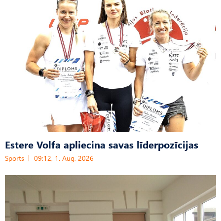
Estere Volfa apliecina savas līderpozīcijas
Sports
09:12, 1. Aug, 2026