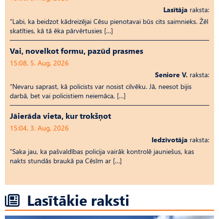
Lasītāja
raksta:
“Labi, ka beidzot kādreizējai Cēsu pienotavai būs cits saimnieks. Žēl
skatīties, kā tā ēka pārvērtusies […]
Vai, novelkot formu, pazūd prasmes
15:08, 5. Aug, 2026
Seniore V.
raksta:
“Nevaru saprast, kā policists var nosist cilvēku. Jā, neesot bijis
darbā, bet vai policistiem neiemāca, […]
Jāierāda vieta, kur trokšņot
15:04, 3. Aug, 2026
Iedzīvotāja
raksta:
“Saka jau, ka pašvaldības policija vairāk kontrolē jauniešus, kas
nakts stundās braukā pa Cēsīm ar […]
Lasītākie raksti