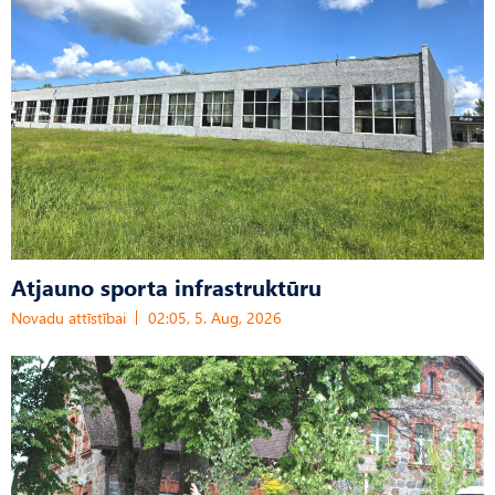
Atjauno sporta infrastruktūru
Novadu attīstībai
02:05, 5. Aug, 2026