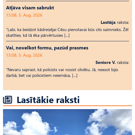
Atļāva visam sabrukt
15:08, 5. Aug, 2026
Lasītāja
raksta:
“Labi, ka beidzot kādreizējai Cēsu pienotavai būs cits saimnieks. Žēl
skatīties, kā tā ēka pārvērtusies […]
Vai, novelkot formu, pazūd prasmes
15:08, 5. Aug, 2026
Seniore V.
raksta:
“Nevaru saprast, kā policists var nosist cilvēku. Jā, neesot bijis
darbā, bet vai policistiem neiemāca, […]
Lasītākie raksti