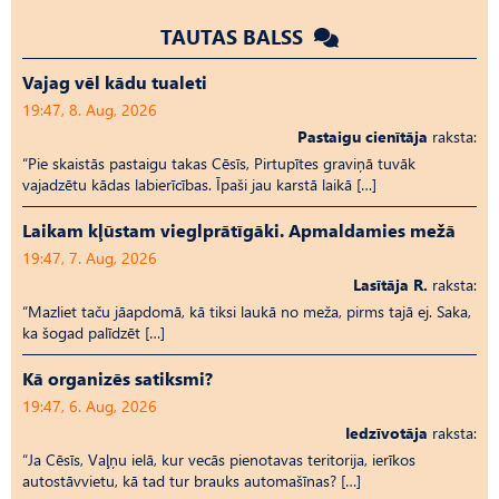
TAUTAS BALSS
Vajag vēl kādu tualeti
19:47, 8. Aug, 2026
Pastaigu cienītāja
raksta:
“Pie skaistās pastaigu takas Cēsīs, Pirtupītes graviņā tuvāk
vajadzētu kādas labierīcības. Īpaši jau karstā laikā […]
Laikam kļūstam vieglprātīgāki. Apmaldamies mežā
19:47, 7. Aug, 2026
Lasītāja R.
raksta:
“Mazliet taču jāapdomā, kā tiksi laukā no meža, pirms tajā ej. Saka,
ka šogad palīdzēt […]
Kā organizēs satiksmi?
19:47, 6. Aug, 2026
Iedzīvotāja
raksta:
“Ja Cēsīs, Vaļņu ielā, kur vecās pienotavas teritorija, ierīkos
autostāvvietu, kā tad tur brauks automašīnas? […]