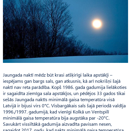
Jaungada naktī mēdz būt krasi atšķirīgi laika apstākļi –
iespējams gan bargs sals, gan atkusnis, kā arī nokrišņi šajā
naktī nav reta parādība. Kopš 1986. gada gadumija lielākoties
ir sagaidīta ziemīga sala apstākļos, un pēdējos 33 gados tikai
sešās Jaungada naktīs minimālā gaisa temperatūra visā
Latvijā ir bijusi virs 0°C. Visbargākais sals šajā periodā valdīja
1996./1997. gadumijā, kad vienīgi Kolkā un Ventspilī
minimālā gaisa temperatūra bija augstāka par -20°C.
Savukārt vissiltākā gadumija aizvadīta pavisam nesen,
sagaidot 2017. gadu, kad nakts minimālā gaisa temperatūra