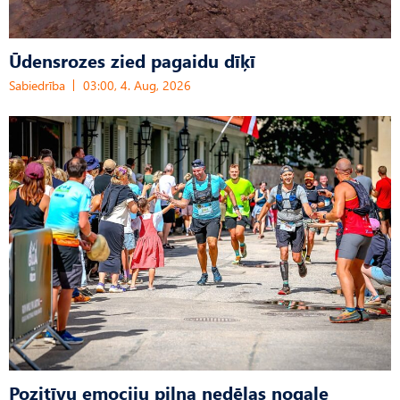
Ūdensrozes zied pagaidu dīķī
Sabiedrība
03:00, 4. Aug, 2026
Pozitīvu emociju pilna nedēļas nogale