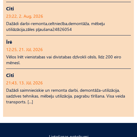
Citi
23:22, 2. Aug, 2026
Dažādi darbi-remonta,celtniecība,demontāža, mēbeļu
utiliāzācija,zāles pļaušana24826054
Īrē
12:25, 21. Jūl, 2026
Vēlos īrēt vienistabas vai divistabas dzīvokli cēsīs, līdz 200 eiro
mēnesī.
Citi
21:43, 13. Jūl, 2026
Dažādi saimnieciskie un remonta darbi, demontāža-utilizācija,
sadzīves tehnikas, mēbeļu utilizācija, pagrabu tīrīšana. Visa veida
transports. […]
Lietošanas noteikumi