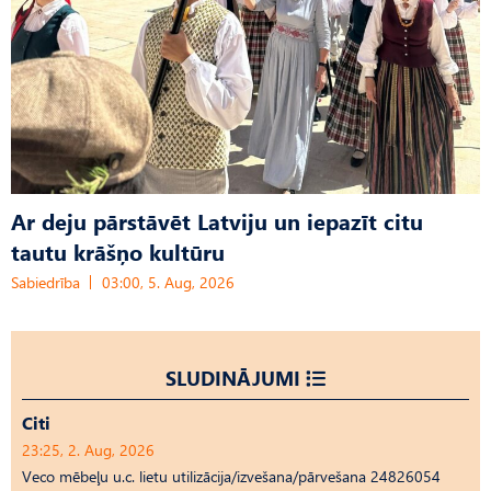
Ar deju pārstāvēt Latviju un iepazīt citu
tautu krāšņo kultūru
Sabiedrība
03:00, 5. Aug, 2026
SLUDINĀJUMI
Citi
23:25, 2. Aug, 2026
Veco mēbeļu u.c. lietu utilizācija/izvešana/pārvešana 24826054