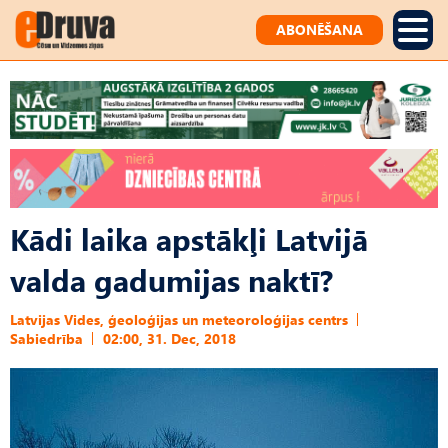
ABONĒŠANA
Kādi laika apstākļi Latvijā
valda gadumijas naktī?
Latvijas Vides, ģeoloģijas un meteoroloģijas centrs
Sabiedrība
02:00, 31. Dec, 2018