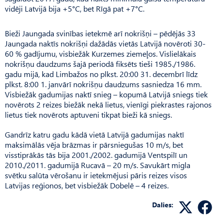
vidēji Latvijā bija +5°C, bet Rīgā pat +7°C.
Bieži Jaungada svinības ietekmē arī nokrišņi – pēdējās 33
Jaungada naktīs nokrišņi dažādās vietās Latvijā novēroti 30-
60 % gadījumu, visbiežāk Kurzemes ziemeļos. Vislielākais
nokrišņu daudzums šajā periodā fiksēts tieši 1985./1986.
gadu mijā, kad Limbažos no plkst. 20:00 31. decembrī līdz
plkst. 8:00 1. janvārī nokrišņu daudzums sasniedza 16 mm.
Visbiežāk gadumijas naktī snieg – kopumā Latvijā sniegs tiek
novērots 2 reizes biežāk nekā lietus, vienīgi piekrastes rajonos
lietus tiek novērots aptuveni tikpat bieži kā sniegs.
Gandrīz katru gadu kādā vietā Latvijā gadumijas naktī
maksimālās vēja brāzmas ir pārsniegušas 10 m/s, bet
visstiprākās tās bija 2001./2002. gadumijā Ventspilī un
2010./2011. gadumijā Rucavā – 20 m/s. Savukārt migla
svētku salūta vērošanu ir ietekmējusi pāris reizes visos
Latvijas reģionos, bet visbiežāk Dobelē – 4 reizes.
Dalies: