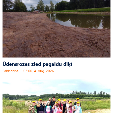
Ūdensrozes zied pagaidu dīķī
Sabiedrība
03:00, 4. Aug, 2026