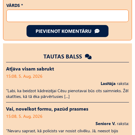
VĀRDS *
PIEVIENOT KOMENTĀRU
TAUTAS BALSS
Atļāva visam sabrukt
15:08, 5. Aug, 2026
Lasītāja
raksta:
“Labi, ka beidzot kādreizējai Cēsu pienotavai būs cits saimnieks. Žēl
skatīties, kā tā ēka pārvērtusies […]
Vai, novelkot formu, pazūd prasmes
15:08, 5. Aug, 2026
Seniore V.
raksta:
“Nevaru saprast, kā policists var nosist cilvēku. Jā, neesot bijis