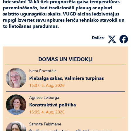
briesmām! Tā kā tiek prognozēta gaisa temperatūras
pazemināšanās, kad tradicionāli pieaug ar apkuri
saistīto ugunsgrēku skaits, VUGD aicina iedzīvotājus
rūpīgi izvērtēt savu apkures ierīču tehnisko stāvokli un
to lietošanas paradumus.
Dalies:
DOMAS UN VIEDOKĻI
Iveta Rozentāle
Piebalgā sākās, Valmierā turpinās
15:07, 5. Aug, 2026
Agnese Leiburga
Konstruktīvā politika
15:05, 4. Aug, 2026
Sarmīte Feldmane