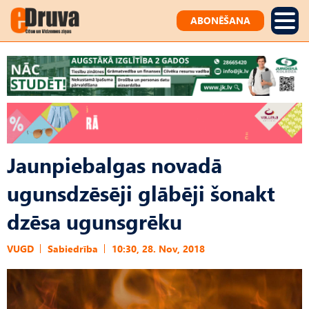
ABONĒŠANA
Jaunpiebalgas novadā
ugunsdzēsēji glābēji šonakt
dzēsa ugunsgrēku
VUGD
Sabiedrība
10:30, 28. Nov, 2018