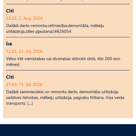
Citi
23:22, 2. Aug, 2026
Dažādi darbi-remonta,celtniecība,demontāža, mēbeļu
utiliāzācija,zāles pļaušana24826054
Īrē
12:25, 21. Jūl, 2026
Vēlos īrēt vienistabas vai divistabas dzīvokli cēsīs, līdz 200 eiro
mēnesī.
Citi
21:43, 13. Jūl, 2026
Dažādi saimnieciskie un remonta darbi, demontāža-utilizācija,
sadzīves tehnikas, mēbeļu utilizācija, pagrabu tīrīšana. Visa veida
transports. […]