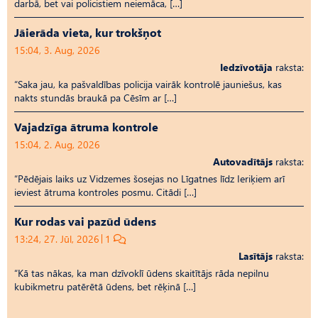
darbā, bet vai policistiem neiemāca, […]
Jāierāda vieta, kur trokšņot
15:04, 3. Aug, 2026
Iedzīvotāja
raksta:
“Saka jau, ka pašvaldības policija vairāk kontrolē jauniešus, kas
nakts stundās braukā pa Cēsīm ar […]
Vajadzīga ātruma kontrole
15:04, 2. Aug, 2026
Autovadītājs
raksta:
“Pēdējais laiks uz Vid­ze­mes šosejas no Līgatnes līdz Ieriķiem arī
ieviest ātruma kontroles posmu. Citādi […]
Kur rodas vai pazūd ūdens
13:24, 27. Jūl, 2026
1
Lasītājs
raksta:
“Kā tas nākas, ka man dzīvoklī ūdens skaitītājs rāda nepilnu
kubikmetru patērētā ūdens, bet rēķinā […]