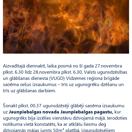
Aizvadītajā diennaktī, laika posmā no šī gada 27.novembra
plkst. 6.30 līdz 28.novembra plkst. 6.30, Valsts ugunsdzēsības
un glābšanas dienesta (VUGD) Vidzemes reģiona brigāde
saņēma sešus izsaukumus – trīs uz ugunsgrēku dzēšanu un
trīs uz glābšanas darbiem.
Šonakt plkst. 00.37 ugunsdzēsēji glābēji saņēma izsaukumu
uz
Jaunpiebalgas novada Jaunpiebalgas pagastu,
kur
ugunsgrēks bija izcēlies vienstāvu dzīvojamā mājā. Ierodoties
notikuma vietā konstatēts, ka ar atklātu liesmu deg
dzīvojamās mājas jumts 50m² platībā. Ugunsdzēsējiem