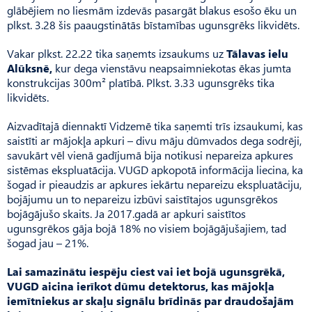
glābējiem no liesmām izdevās pasargāt blakus esošo ēku un
plkst. 3.28 šis paaugstinātās bīstamības ugunsgrēks likvidēts.
Vakar plkst. 22.22 tika saņemts izsaukums uz
Tālavas ielu
Alūksnē,
kur dega vienstāvu neapsaimniekotas ēkas jumta
konstrukcijas 300m² platībā. Plkst. 3.33 ugunsgrēks tika
likvidēts.
Aizvadītajā diennaktī Vidzemē tika saņemti trīs izsaukumi, kas
saistīti ar mājokļa apkuri – divu māju dūmvados dega sodrēji,
savukārt vēl vienā gadījumā bija notikusi nepareiza apkures
sistēmas ekspluatācija. VUGD apkopotā informācija liecina, ka
šogad ir pieaudzis ar apkures iekārtu nepareizu ekspluatāciju,
bojājumu un to nepareizu izbūvi saistītajos ugunsgrēkos
bojāgājušo skaits. Ja 2017.gadā ar apkuri saistītos
ugunsgrēkos gāja bojā 18% no visiem bojāgājušajiem, tad
šogad jau – 21%.
Lai samazinātu iespēju ciest vai iet bojā ugunsgrēkā,
VUGD aicina ierīkot dūmu detektorus, kas mājokļa
iemītniekus ar skaļu signālu brīdinās par draudošajām