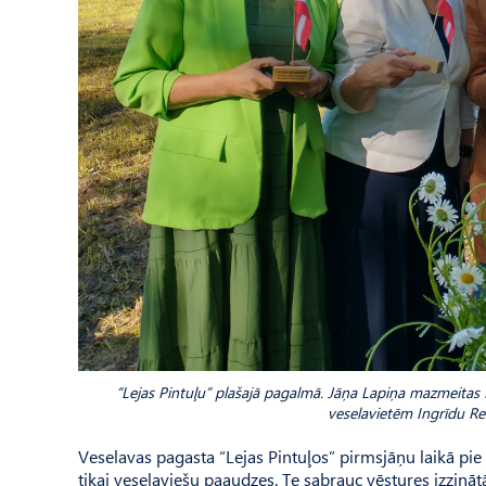
“Lejas Pintuļu” plašajā pagalmā. Jāņa Lapiņa mazmeitas 
veselavietēm Ingrīdu R
Veselavas pagasta “Lejas Pintuļos” pirmsjāņu laikā pie 
tikai veselaviešu paaudzes. Te sabrauc vēstures izzinātāj