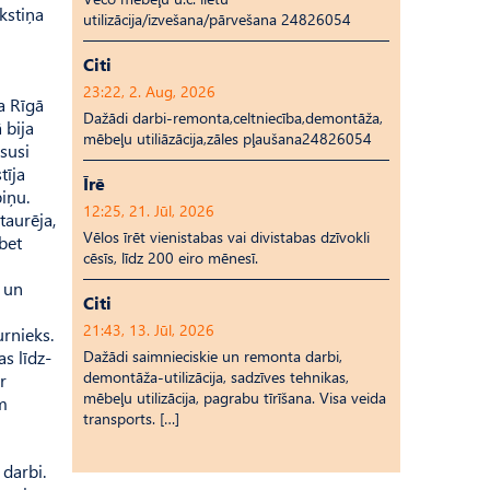
kstiņa
utilizācija/izvešana/pārvešana 24826054
Citi
23:22, 2. Aug, 2026
a Rīgā
Dažādi darbi-remonta,celtniecība,demontāža,
 bija
mēbeļu utiliāzācija,zāles pļaušana24826054
esusi
tīja
Īrē
iņu.
12:25, 21. Jūl, 2026
taurēja,
Vēlos īrēt vienistabas vai divistabas dzīvokli
bet
cēsīs, līdz 200 eiro mēnesī.
m un
Citi
21:43, 13. Jūl, 2026
urnieks.
s līdz­
Dažādi saimnieciskie un remonta darbi,
demontāža-utilizācija, sadzīves tehnikas,
r
mēbeļu utilizācija, pagrabu tīrīšana. Visa veida
em
transports. […]
 darbi.