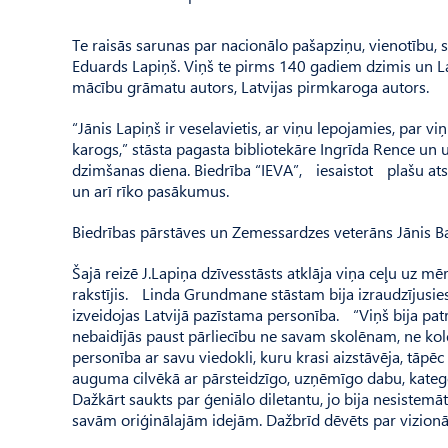
Te raisās sarunas par nacionālo pašapziņu, vienotību, s
Eduards Lapiņš. Viņš te pirms 140 gadiem dzimis un Latv
mācību grāmatu autors, Latvijas pirmkaroga autors.
“Jānis Lapiņš ir veselavietis, ar viņu lepojamies, par vi
karogs,” stāsta pagasta bibliotekāre Ingrīda Rence un u
dzimšanas diena. Biedrība “IEVA”, iesaistot plašu a
un arī rīko pasākumus.
Biedrības pārstāves un Zemessardzes veterāns Jānis Ba
Šajā reizē J.Lapiņa dzīvesstāsts atklāja viņa ceļu uz m
rakstījis. Linda Grundmane stāstam bija izraudzījusies
izveidojas Latvijā pazīstama personība. “Viņš bija pat
nebaidījās paust pārliecību ne savam skolēnam, ne ko
personība ar savu viedokli, kuru krasi aizstāvēja, tāpēc
auguma cilvēkā ar pārsteidzīgo, uzņēmīgo dabu, kategor
Dažkārt saukts par ģeniālo diletantu, jo bija nesistemāt
savām oriģinālajām idejām. Dažbrīd dēvēts par vizionā