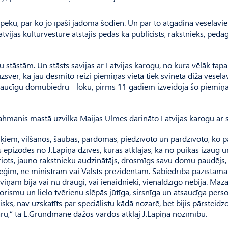
pēku, par ko jo īpaši jādomā šodien. Un par to atgādina veselaviet
ijas kultūrvēsturē atstājis pēdas kā publicists, rakstnieks, peda
ņu stāstām. Un stāsts savijas ar Latvijas karogu, no kura vēlāk tapa
zsver, ka jau desmito reizi piemiņas vietā tiek svinēta dižā vesela
tsaucīgu domubiedru loku, pirms 11 gadiem izveidoja šo piemiņa
hmanis mastā uzvilka Maijas Ulmes darināto Latvijas karogu ar sa
ērķiem, vilšanos, šaubas, pārdomas, piedzīvoto un pārdzīvoto, ko p
 epizodes no J.Lapiņa dzīves, kurās atklājas, kā no puikas izaug u
riots, jauno rakstnieku audzinātājs, drosmīgs savu domu pau­dējs,
lēģim, ne ministram vai Valsts prezidentam. Sabiedrībā pazīstama
 viņam bija vai nu draugi, vai ienaidnieki, vienaldzīgo nebija. Maz
ismu un lielo tvērienu slēpās jūtīga, sirsnīga un atsaucīga perso
isks, nav uzskatīts par speciālistu kādā nozarē, bet bijis pārsteidz
ru,” tā L.Grundmane dažos vārdos atklāj J.Lapiņa nozīmību.