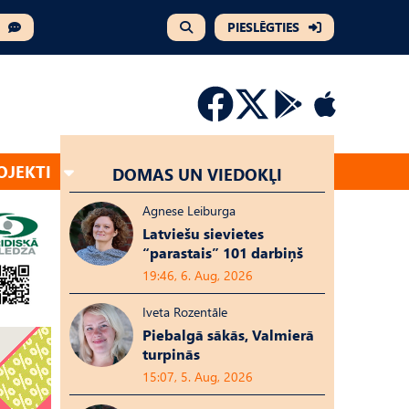
PIESLĒGTIES
OJEKTI
DOMAS UN VIEDOKĻI
Agnese Leiburga
Latviešu sievietes
“parastais” 101 darbiņš
19:46, 6. Aug, 2026
Iveta Rozentāle
Piebalgā sākās, Valmierā
turpinās
15:07, 5. Aug, 2026