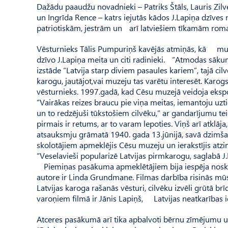
Dažādu paaudžu novadnieki – Patriks Štāls, Lauris Zilve
un Ingrīda Rence – katrs iejutās kādos J.Lapiņa dzīves 
patriotiskām, jestrām un arī latviešiem tīkamām r
Vēsturnieks Tālis Pumpuriņš kavējās atmiņās, kā muze
dzīvo J.Lapiņa meita un citi radinieki. “Atmodas sākumā
izstāde “Latvija starp diviem pasaules kariem”, tajā cil
karogu, jautājot,vai muzeju tas varētu interesēt. Karogs 
vēsturnieks. 1997.gadā, kad Cēsu muzejā veidoja ekspoz
“Vairākas reizes braucu pie viņa meitas, iemantoju uzti
un to redzējuši tūkstošiem cilvēku,” ar gandarījumu te
pirmais ir retums, ar to varam lepoties. Viņš arī atklāj
atsauksmju grāmatā 1940. gada 13.jūnijā, savā dzimšan
skolotājiem apmeklējis Cēsu muzeju un ierakstījis atz
“Veselavieši popularizē Latvijas pirmkarogu, saglabā J.
Piemiņas pasākuma apmeklētājiem bija iespēja noskatī
autore ir Linda Grundmane. Filmas darbība risinās mūsdie
Latvijas karoga rašanās vēsturi, cilvēku izvēli grūtā br
varoņiem filmā ir Jānis Lapiņš, Latvijas neatkarības i
Atceres pasākumā arī tika apbalvoti bērnu zīmējumu un