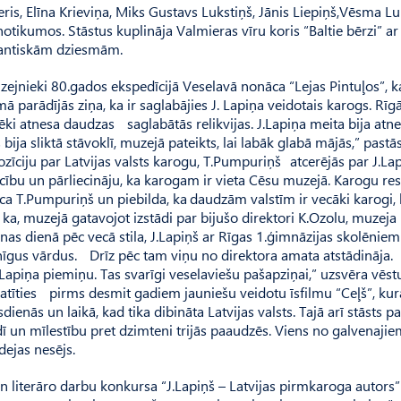
ris, Elīna Krieviņa, Miks Gustavs Lukstiņš, Jānis Liepiņš,Vēsma Lu
notikumos. Stāstus kuplināja Valmieras vīru koris “Baltie bērzi” ar
omantiskām dziesmām.
jnieki 80.gados ekspedīcijā Veselavā nonāca “Lejas Pintuļos”, k
 parādījās ziņa, ka ir saglabājies J. Lapiņa veidotais karogs. Rīgā
vēki atnesa daudzas saglabātās relikvijas. J.Lapiņa meita bija atn
bija sliktā stāvoklī, muzejā pateikts, lai labāk glabā mājās,” pastās
īciju par Latvijas valsts karogu, T.Pumpuriņš atcerējās par J.Lap
cību un pārliecināju, ka karogam ir vieta Cēsu muzejā. Karogu res
ica T.Pumpuriņš un piebilda, ka daudzām valstīm ir vecāki karogi, 
a, ka, muzejā gatavojot izstādi par bijušo direktori K.Ozolu, muzeja
as dienā pēc vecā stila, J.Lapiņš ar Rīgas 1.ģimnāzijas skolēnie
inīgus vārdus. Drīz pēc tam viņu no direktora amata atstādināja.
Lapiņa piemiņu. Tas svarīgi veselaviešu pašapziņai,” uzsvēra vēst
ties pirms desmit gadiem jauniešu veidotu īsfilmu “Ceļš”, kura
nās un laikā, kad tika dibināta Latvijas valsts. Tajā arī stāsts pa
īdī un mīlestību pret dzimteni trijās paaudzēs. Viens no galvenaji
dejas nesējs.
 literāro darbu konkursa “J.Lapiņš – Latvijas pirmkaroga autors”