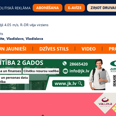
ABONĒŠANA
E-AVĪZE
ZIŅOT DRUVAI
OLITISKĀ REKLĀMA
jš 4.05 m/s, R-DR vēja virziens
ts
te, Vladislavs, Vladislava
UN JAUNIEŠI
DZĪVES STILS
VIDEO
PR