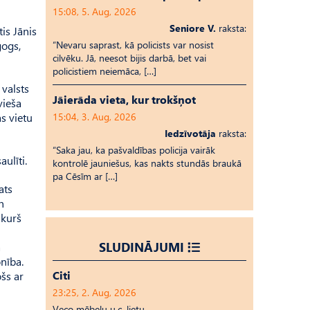
15:08, 5. Aug, 2026
Seniore V.
raksta:
is Jānis
gogs,
“Nevaru saprast, kā policists var nosist
cilvēku. Jā, neesot bijis darbā, bet vai
policistiem neiemāca, […]
 valsts
Jāierāda vieta, kur trokšņot
vieša
s vietu
15:04, 3. Aug, 2026
Iedzīvotāja
raksta:
“Saka jau, ka pašvaldības policija vairāk
ulīti.
kontrolē jauniešus, kas nakts stundās braukā
pa Cēsīm ar […]
ats
n
 kurš
SLUDINĀJUMI
a
nība.
Citi
ošs ar
23:25, 2. Aug, 2026
Veco mēbeļu u.c. lietu