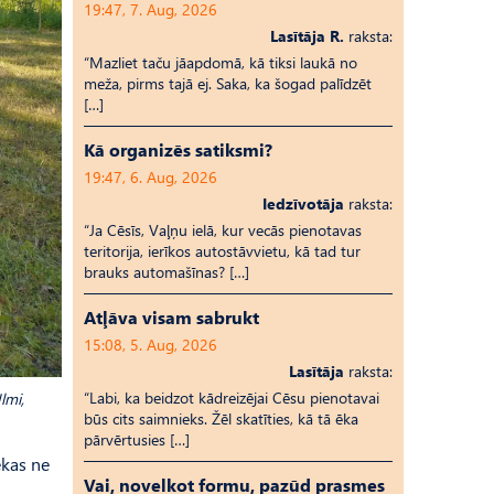
19:47, 7. Aug, 2026
Lasītāja R.
raksta:
“Mazliet taču jāapdomā, kā tiksi laukā no
meža, pirms tajā ej. Saka, ka šogad palīdzēt
[…]
Kā organizēs satiksmi?
19:47, 6. Aug, 2026
Iedzīvotāja
raksta:
“Ja Cēsīs, Vaļņu ielā, kur vecās pienotavas
teritorija, ierīkos autostāvvietu, kā tad tur
brauks automašīnas? […]
Atļāva visam sabrukt
15:08, 5. Aug, 2026
Lasītāja
raksta:
“Labi, ka beidzot kādreizējai Cēsu pienotavai
lmi,
būs cits saimnieks. Žēl skatīties, kā tā ēka
pārvērtusies […]
ekas ne
Vai, novelkot formu, pazūd prasmes