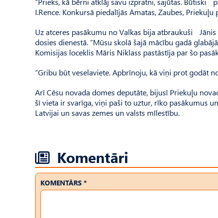
“Prieks, kā bērni atklāj savu izpratni, sajūtas. Būtiski
I.Rence. Konkursā piedalījās Amatas, Zaubes, Priekuļ
Uz atceres pasākumu no Valkas bija atbraukuši Jānis J
dosies dienestā. “Mūsu skolā šajā mācību gadā glabājās
Komisijas loceklis Māris Niklass pastāstīja par šo pasā
“Gribu būt veselaviete. Apbrīnoju, kā viņi prot godāt n
Arī Cēsu novada domes deputāte, bijusī Priekuļu novad
šī vieta ir svarīga, viņi paši to uztur, rīko pasāku
Latvijai un savas zemes un valsts mīlestību.
Komentāri
KOMENTĀRS *