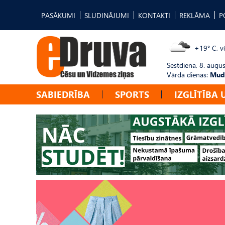
PASĀKUMI
SLUDINĀJUMI
KONTAKTI
REKLĀMA
P
+19° C, vē
Sestdiena, 8. augus
Vārda dienas:
Mudī
SABIEDRĪBA
SPORTS
IZGLĪTĪBA 