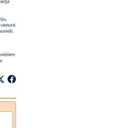
acīja
iju,
 vēsturē.
unieši.
aviešiem
mu