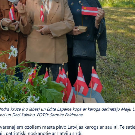
Indra Krūze (no labās) un Edīte Lapaine kopā ar karoga darinātāju Maiju U
enci un Daci Kalniņu. FOTO: Sarmīte Feldmane
varenajiem ozoliem mastā plīvo Latvijas karogs ar saulīti. Te sati
i, patriotiski noskaņotie ar Latviju sirdī.