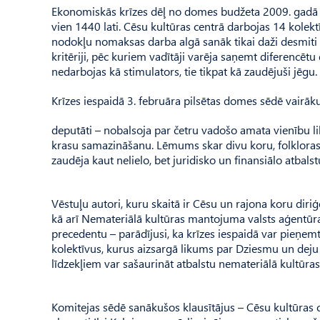
Ekonomiskās krīzes dēļ no domes budžeta 2009. gadā a
vien 1440 lati. Cēsu kultūras centrā darbojas 14 kolekt
nodokļu nomaksas darba algā sanāk tikai daži desmiti lat
kritēriji, pēc kuriem vadītāji varēja saņemt diferencēt
nedarbojas kā stimulators, tie tikpat kā zaudējuši jēgu.
Krīzes iespaidā 3. februāra pilsētas domes sēdē vairāk
deputāti – nobalsoja par četru vadošo amata vienību lik
krasu samazināšanu. Lēmums skar divu koru, folkloras 
zaudēja kaut nelielo, bet juridisko un finansiālo atbalst
Vēstuļu autori, kuru skaitā ir Cēsu un rajona koru diriģ
kā arī Nemateriālā kultūras mantojuma valsts aģentūras
precedentu – parādījusi, ka krīzes iespaidā var pieņem
kolektīvus, kurus aizsargā likums par Dziesmu un deju 
līdzekļiem var sašaurināt atbalstu nemateriālā kultūr
Komitejas sēdē sanākušos klausītājus – Cēsu kultūras 