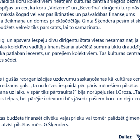
pašvaldība koru kolektīviem neatņem kultūras centra sniegtos bezm
ējas un cer, ka koru „Vidzeme” un „Beverīna” diriģenti turpinā
ermākslā šogad vēl var pasliktināties un pašvaldības finansējums
Jāņa Beikmaņa un domes priekšsēdētāja Ginta Šķendera pesimistis
džets vēlreiz tiks pārskatīts, lai to samazinātu.
gi un apsvēra iespēju divu diriģentu štata vietas nesamazināt, ja
las kolektīvu vadītāju finansēšanai atvēlētā summa tiktu draudzī
m, kā patlaban iecerēts, un pārējiem kolektīviem. Tas kultūras centr
es sēdei.
as ilgušās reorganizācijas uzdevumu saskaņošanas kā kultūras cent
redzams gals. „Ja nu krīzes iespaidā pēc pāris mēnešiem pilsēta
na uz laiku vispār tiks pārtraukta?” bija norūpējusies I.Groza. „T
s telpas, bet pārējie izdevumi būs jāsedz pašiem koru un deju ko
ētas budžeta finansēt cilvēku vaļasprieku vai tomēr palīdzēt ģime
 atzīst pilsētas mērs G.Šķenders.
Dalies: