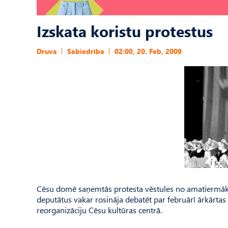
Izskata koristu protestus
Druva
Sabiedrība
02:00, 20. Feb, 2009
Cēsu domē saņemtās protesta vēstules no amatiermāksla
deputātus vakar rosināja debatēt par februārī ārkārta
reorganizāciju Cēsu kultūras centrā.