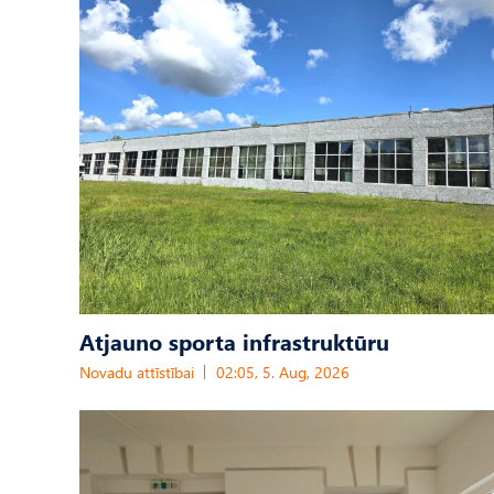
Atjauno sporta infrastruktūru
Novadu attīstībai
02:05, 5. Aug, 2026