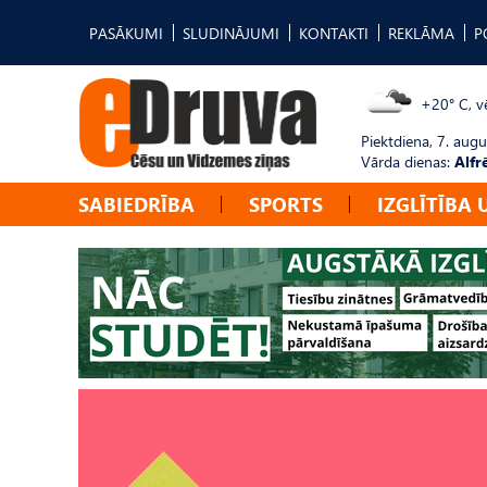
PASĀKUMI
SLUDINĀJUMI
KONTAKTI
REKLĀMA
P
+20° C, vē
Piektdiena, 7. augu
Vārda dienas:
Alfr
SABIEDRĪBA
SPORTS
IZGLĪTĪBA 