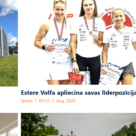
Estere Volfa apliecina savas līderpozīcij
Sports
09:12, 1. Aug, 2026