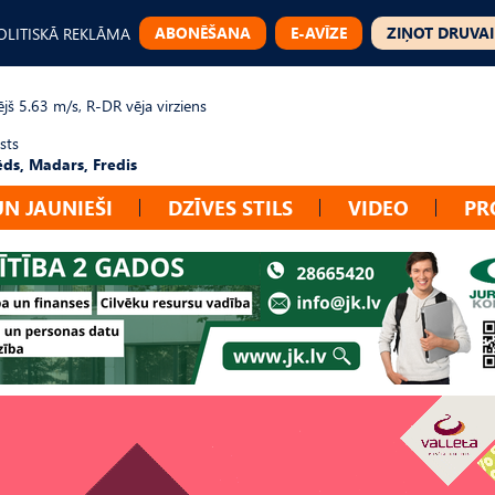
ABONĒŠANA
E-AVĪZE
ZIŅOT DRUVAI
OLITISKĀ REKLĀMA
jš 5.63 m/s, R-DR vēja virziens
sts
ēds, Madars, Fredis
UN JAUNIEŠI
DZĪVES STILS
VIDEO
PR