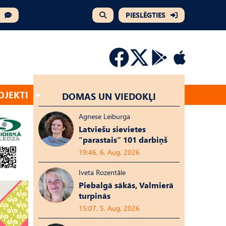
PIESLĒGTIES
OJEKTI
DOMAS UN VIEDOKĻI
Agnese Leiburga
Latviešu sievietes
“parastais” 101 darbiņš
19:46, 6. Aug, 2026
Iveta Rozentāle
Piebalgā sākās, Valmierā
turpinās
15:07, 5. Aug, 2026