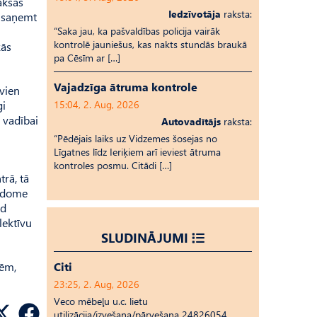
aksas
Iedzīvotāja
raksta:
s saņemt
“Saka jau, ka pašvaldības policija vairāk
kontrolē jauniešus, kas nakts stundās braukā
kās
pa Cēsīm ar […]
Vajadzīga ātruma kontrole
 vien
gi
15:04, 2. Aug, 2026
a vadībai
Autovadītājs
raksta:
“Pēdējais laiks uz Vid­ze­mes šosejas no
Līgatnes līdz Ieriķiem arī ieviest ātruma
kontroles posmu. Citādi […]
rā, tā
s dome
ad
lektīvu
SLUDINĀJUMI
nēm,
Citi
23:25, 2. Aug, 2026
Veco mēbeļu u.c. lietu
utilizācija/izvešana/pārvešana 24826054