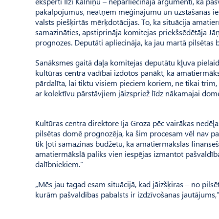
eksperti Ilzi Kalniņu – nepārliecināja argumenti, ka 
pakalpojumus, neatņem mēģinājumu un uzstāšanās iesp
valsts piešķirtās mērķdotācijas. To, ka situācija amati
samazināties, apstiprināja komitejas priekšsēdētāja 
prognozes. Deputāti apliecināja, ka jau martā pilsētas bu
Sanāksmes gaitā daļa komitejas deputātu kļuva pielaidī
kultūras centra vadībai izdotos panākt, ka amatiermāks
pārdalīta, lai tiktu visiem pieciem koriem, ne tikai tri
ar kolektīvu pārstāvjiem jāizspriež līdz nākamajai dom
Kultūras centra direktore Ija Groza pēc vairākas nedēļ
pilsētas domē prognozēja, ka šim procesam vēl nav pa
tik ļoti samazinās budžetu, ka amatiermākslas finansēša
amatiermākslā paliks vien iespējas izmantot pašvaldība
dalībniekiem.”
„Mēs jau tagad esam situācijā, kad jāizšķiras – no pils
kurām pašvaldības pabalsts ir izdzīvošanas jautājums,”