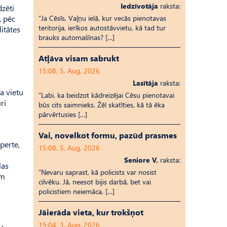
Iedzīvotāja
raksta:
zēti
, pēc
“Ja Cēsīs, Vaļņu ielā, kur vecās pienotavas
teritorija, ierīkos autostāvvietu, kā tad tur
itātes
brauks automašīnas? […]
Atļāva visam sabrukt
15:08, 5. Aug, 2026
Lasītāja
raksta:
a vietu
“Labi, ka beidzot kādreizējai Cēsu pienotavai
ri
būs cits saimnieks. Žēl skatīties, kā tā ēka
pārvērtusies […]
Vai, novelkot formu, pazūd prasmes
perte,
15:08, 5. Aug, 2026
Seniore V.
raksta:
las
“Nevaru saprast, kā policists var nosist
em
cilvēku. Jā, neesot bijis darbā, bet vai
policistiem neiemāca, […]
Jāierāda vieta, kur trokšņot
15:04, 3. Aug, 2026