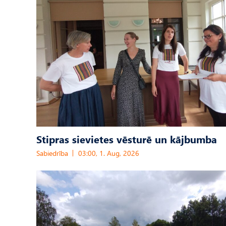
Stipras sievietes vēsturē un kājbumba
Sabiedrība
03:00, 1. Aug, 2026