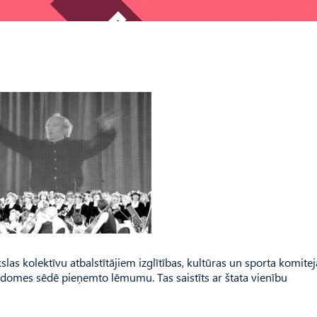
s kolektīvu atbalstītājiem izglītības, kultūras un sporta komitej
s domes sēdē pieņemto lēmumu. Tas saistīts ar štata vienību