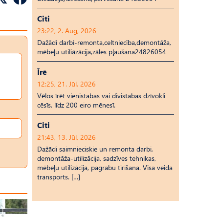
Citi
23:22, 2. Aug, 2026
Dažādi darbi-remonta,celtniecība,demontāža,
mēbeļu utiliāzācija,zāles pļaušana24826054
Īrē
12:25, 21. Jūl, 2026
Vēlos īrēt vienistabas vai divistabas dzīvokli
cēsīs, līdz 200 eiro mēnesī.
Citi
21:43, 13. Jūl, 2026
Dažādi saimnieciskie un remonta darbi,
demontāža-utilizācija, sadzīves tehnikas,
mēbeļu utilizācija, pagrabu tīrīšana. Visa veida
transports. […]