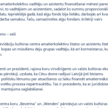
matierkolektīvu vadītāju un asistentu finansēšanai mēnesī pared
īvi, to vadītājiem un asistentiem, sadalot šo summu proporcionāli
u. Iepriekšējā gadā, kad algu fonds bija lielāks, darbojās arī kval
u darba samaksu. Taču, samazinoties algu fondam, kritēriji vairs
ums – seši
vidāciju kultūras centra amatierkolektīvu štatos un asistentu štat
kopas un mūsdienu deju grupas vadītāju, kā arī kormeistarus, ku
u.
enti un prezidenti, rajona koru virsdiriģents un valsts kultūras eks
 pārstāvji, uzskata, ka Cēsu dome radījusi Latvijā ļoti bīstamu
t politisku lēmumu par atsacīšanos uz laiku finansēt amatiermāks
svētku procesa nepārtrauktību. Tas ir precedents, ka ar juridiski
as mantojuma saglabāšanai.
centra koru „Beverīna” un „Wenden” pārstāvjus un valsts kultūras