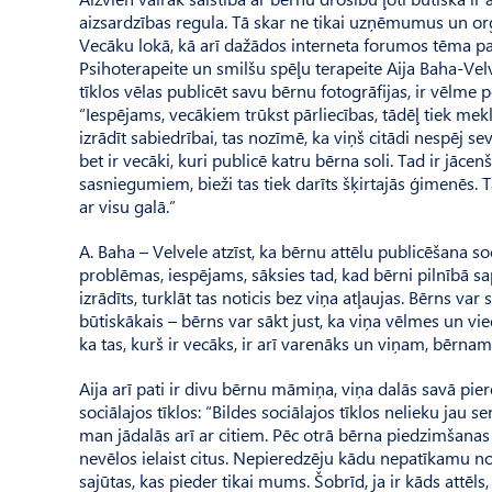
aizsardzības regula. Tā skar ne tikai uzņēmumus un org
Vecāku lokā, kā arī dažādos interneta forumos tēma pa
Psihoterapeite un smilšu spēļu terapeite Aija Baha-Vel
tīklos vēlas publicēt savu bērnu fotogrāfijas, ir vēlme 
“Iespējams, vecākiem trūkst pārliecības, tādēļ tiek meklē
izrādīt sabiedrībai, tas nozīmē, ka viņš citādi nespēj sevi
bet ir vecāki, kuri publicē katru bērna soli. Tad ir jāce
sasniegumiem, bieži tas tiek darīts šķirtajās ģimenēs. 
ar visu galā.”
A. Baha – Velvele atzīst, ka bērnu attēlu publicēšana soc
problēmas, iespējams, sāksies tad, kad bērni pilnībā sap
izrādīts, turklāt tas noticis bez viņa atļaujas. Bērns var 
būtiskākais – bērns var sākt just, ka viņa vēlmes un vi
ka tas, kurš ir vecāks, ir arī varenāks un viņam, bērnam
Aija arī pati ir divu bērnu māmiņa, viņa dalās savā pier
soci­ālajos tīklos: “Bildes sociālajos tīklos nelieku jau se
man jādalās arī ar citiem. Pēc otrā bērna piedzimšanas k
nevēlos ielaist citus. Nepieredzēju kādu nepatīkamu not
sajūtas, kas pieder tikai mums. Šobrīd, ja ir kāds attēl