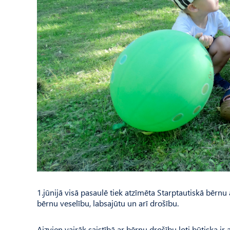
1.jūnijā visā pasaulē tiek atzīmēta Starptautiskā bērnu a
bērnu veselību, labsajūtu un arī drošību.
Aizvien vairāk saistībā ar bērnu drošību ļoti būtiska i