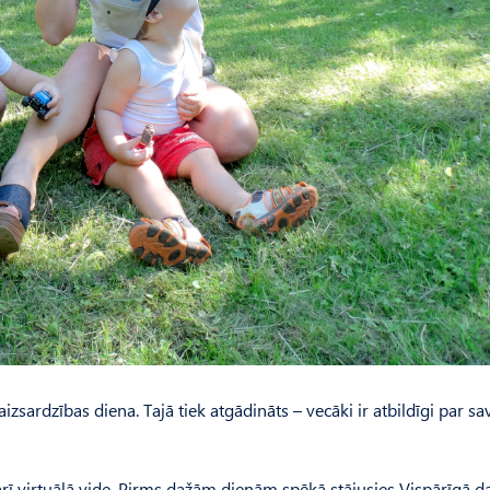
izsardzības diena. Tajā tiek atgādināts – vecāki ir atbildīgi par sa
r arī virtuālā vide. Pirms dažām dienām spēkā stājusies Vispārīgā d