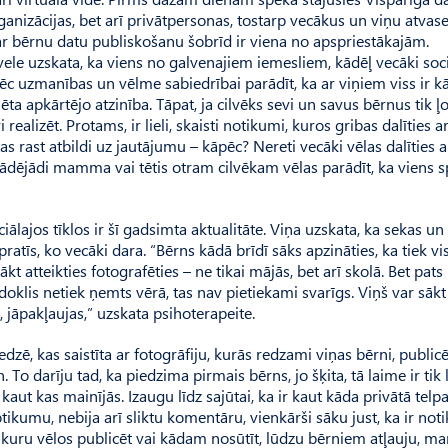
anizācijas, bet arī privātpersonas, tostarp vecākus un viņu atvase
r bērnu datu publiskošanu šobrīd ir viena no apspriestākajām.
vele uzskata, ka viens no galvenajiem iemesliem, kādēļ vecāki soc
pēc uzmanības un vēlme sabiedrībai parādīt, ka ar viņiem viss ir kā
ta apkārtējo atzinība. Tāpat, ja cilvēks sevi un savus bērnus tik ļo
 realizēt. Protams, ir lieli, skaisti notikumi, kuros gribas dalīties ar
nšas rast atbildi uz jautājumu – kāpēc? Nereti vecāki vēlas dalīties 
Tādējādi mamma vai tētis otram cilvēkam vēlas parādīt, ka viens sp
iālajos tīklos ir šī gadsimta aktualitāte. Viņa uzskata, ka sekas un
ratīs, ko vecāki dara. “Bērns kādā brīdī sāks apzināties, ka tiek vi
sākt atteikties fotografēties – ne tikai mājās, bet arī skolā. Bet pats
edoklis netiek ņemts vērā, tas nav pietiekami svarīgs. Viņš var sāk
, jāpakļaujas,” uzskata psihoterapeite.
edzē, kas saistīta ar fotogrāfiju, kurās redzami viņas bērni, publi
n. To darīju tad, ka piedzima pirmais bērns, jo šķita, tā laime ir tik l
aut kas mainījās. Izaugu līdz sajūtai, ka ir kaut kāda privātā telpa
ikumu, nebija arī sliktu komentāru, vienkārši sāku just, ka ir not
s, kuru vēlos publicēt vai kādam nosūtīt, lūdzu bērniem atļauju, ma