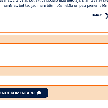
šanās, cita vēlas būt aktīva sociālo tīklu lietotāja. Man tas nav sva
 mainīsies, bet tad jau mani bērni būs lielāki un paši pieņems l
Dalies:
IENOT KOMENTĀRU