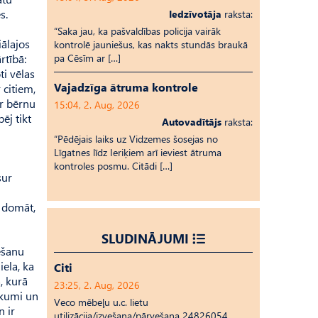
s.
Iedzīvotāja
raksta:
“Saka jau, ka pašvaldības policija vairāk
iālajos
kontrolē jauniešus, kas nakts stundās braukā
pa Cēsīm ar […]
rtībā:
ti vēlas
Vajadzīga ātruma kontrole
 citiem,
ar bērnu
15:04, 2. Aug, 2026
ēj tikt
Autovadītājs
raksta:
“Pēdējais laiks uz Vid­ze­mes šosejas no
Līgatnes līdz Ieriķiem arī ieviest ātruma
kontroles posmu. Citādi […]
sur
t domāt,
SLUDINĀJUMI
cēšanu
iela, ka
Citi
, kurā
23:25, 2. Aug, 2026
ikumi un
Veco mēbeļu u.c. lietu
n ir
utilizācija/izvešana/pārvešana 24826054