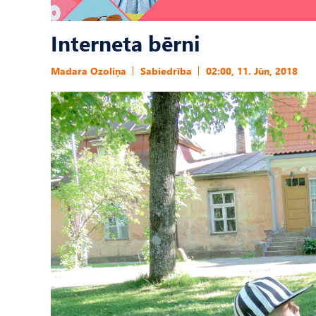
Interneta bērni
Madara Ozoliņa
Sabiedrība
02:00, 11. Jūn, 2018