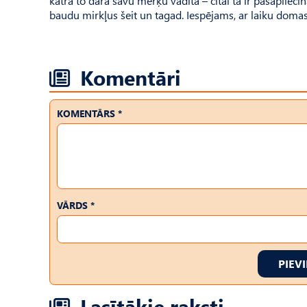
katra to dara savu mērķu vadīta – citai tā ir pašapliecinā
baudu mirkļus šeit un tagad. Iespējams, ar laiku domas
Komentāri
KOMENTĀRS *
VĀRDS *
PIEV
Lasītākie raksti