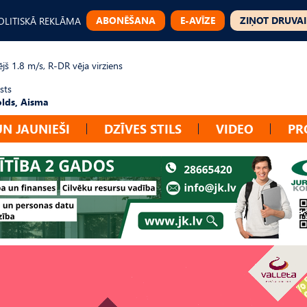
ABONĒŠANA
E-AVĪZE
ZIŅOT DRUVAI
OLITISKĀ REKLĀMA
jš 1.8 m/s, R-DR vēja virziens
sts
lds, Aisma
UN JAUNIEŠI
DZĪVES STILS
VIDEO
PR