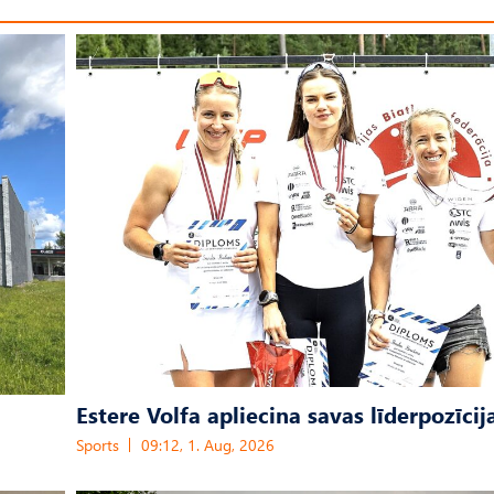
Estere Volfa apliecina savas līderpozīcij
Sports
09:12, 1. Aug, 2026