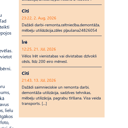
Citi
su
23:22, 2. Aug, 2026
 Tad
Dažādi darbi-remonta,celtniecība,demontāža,
teikti
mēbeļu utiliāzācija,zāles pļaušana24826054
lepojos
Īrē
12:25, 21. Jūl, 2026
evēlas.
Vēlos īrēt vienistabas vai divistabas dzīvokli
vietot
cēsīs, līdz 200 eiro mēnesī.
 bērni.
Citi
21:43, 13. Jūl, 2026
aru
Dažādi saimnieciskie un remonta darbi,
ēmums,
demontāža-utilizācija, sadzīves tehnikas,
mēbeļu utilizācija, pagrabu tīrīšana. Visa veida
 kā
transports. […]
savus
, lielu
rīgākos
foto,