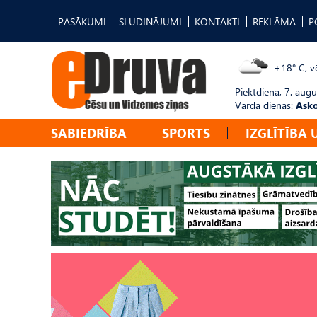
PASĀKUMI
SLUDINĀJUMI
KONTAKTI
REKLĀMA
P
+18° C, vē
Piektdiena, 7. augu
Vārda dienas:
Asko
SABIEDRĪBA
SPORTS
IZGLĪTĪBA 