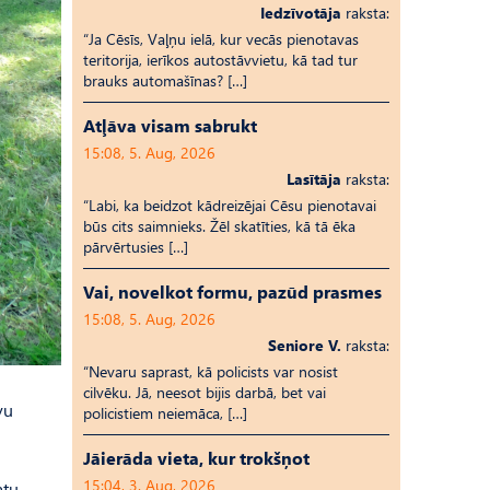
Iedzīvotāja
raksta:
“Ja Cēsīs, Vaļņu ielā, kur vecās pienotavas
teritorija, ierīkos autostāvvietu, kā tad tur
brauks automašīnas? […]
Atļāva visam sabrukt
15:08, 5. Aug, 2026
Lasītāja
raksta:
“Labi, ka beidzot kādreizējai Cēsu pienotavai
būs cits saimnieks. Žēl skatīties, kā tā ēka
pārvērtusies […]
Vai, novelkot formu, pazūd prasmes
15:08, 5. Aug, 2026
Seniore V.
raksta:
“Nevaru saprast, kā policists var nosist
cilvēku. Jā, neesot bijis darbā, bet vai
vu
policistiem neiemāca, […]
Jāierāda vieta, kur trokšņot
15:04, 3. Aug, 2026
atu