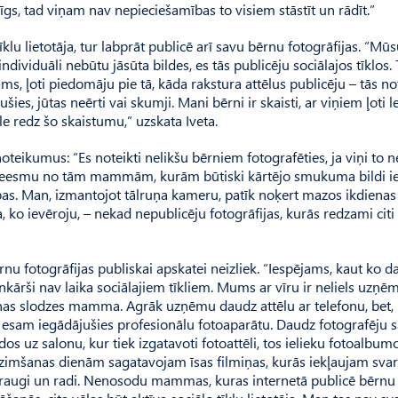
imīgs, tad viņam nav nepieciešamības to visiem stāstīt un rādīt.”
klu lietotāja, tur labprāt publicē arī savu bērnu fotogrāfijas. “Mū
dividuāli nebūtu jāsūta bildes, es tās publicēju sociālajos tīklos.
ams, ļoti piedomāju pie tā, kāda rakstura attēlus publicēju – tās no
šies, jūtas neērti vai skumji. Mani bērni ir skaisti, ar viņiem ļoti 
ule redz šo skaistumu,” uzskata Iveta.
eikumus: “Es noteikti nelikšu bērniem fotografēties, ja viņi to n
aru. Neesmu no tām mammām, kurām būtiski kārtējo smukuma bildi ie
nības. Man, izmantojot tālruņa kameru, patīk noķert mazos ikdienas
ta, ko ievēroju, – nekad nepublicēju fotogrāfijas, kurās redzami citi
nu fotogrāfijas publiskai apskatei neizliek. “Iespējams, kaut ko d
kārši nav laika sociālajiem tīkliem. Mums ar vīru ir neliels uzņ
lnas slodzes mamma. Agrāk uzņēmu daudz attēlu ar telefonu, bet,
ēļ esam iegādājušies profesionālu fotoaparātu. Daudz foto­grafēju 
 uz salonu, kur tiek izgatavoti fotoattēli, tos ielieku fotoalbumos
 dzimšanas dienām sagatavojam īsas filmiņas, kurās iekļaujam sva
draugi un radi. Nenosodu mammas, kuras internetā publicē bērnu 