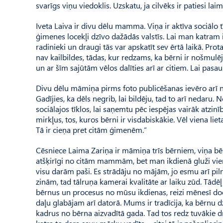
svarīgs viņu viedoklis. Uzskatu, ja cilvēks ir patiesi la
Iveta Laiva ir divu dēlu mamma. Viņa ir aktīva sociālo tī
ģimenes locekļi dzīvo dažādās valstīs. Lai man katram in
radinieki un draugi tās var apskatīt sev ērtā laikā. Prot
nav kailbildes, tādas, kur redzams, ka bērni ir nošmulēju
un ar šīm sajūtām vēlos dalīties arī ar citiem. Lai pasa
Divu dēlu māmiņa pirms foto publicēšanas ievēro arī not
Gadījies, ka dēls negrib, lai bildēju, tad to arī ned
sociālajos tīklos, lai saņemtu pēc iespējas vairāk atzi
mirkļus, tos, kuros bērni ir visdabiskākie. Vēl viena lie
Tā ir cieņa pret citām ģimenēm.”
Cēsniece Laima Zariņa ir māmiņa trīs bērniem, viņa bēr
atšķirīgi no citām mammām, bet man ikdienā gluži vien
visu darām paši. Es strādāju no mājām, jo esmu arī pi
zinām, tad tālruņa kamerai kvalitāte ar laiku zūd. Tād
bērnus un procesus no mūsu ikdienas, reizi mēnesī dodos
daļu glabājam arī datorā. Mums ir tradīcija, ka bērnu
kadrus no bērna aizvadītā gada. Tad tos redz tuvākie 