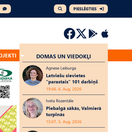
PIESLĒGTIES
OJEKTI
DOMAS UN VIEDOKĻI
Agnese Leiburga
Latviešu sievietes
“parastais” 101 darbiņš
19:46, 6. Aug, 2026
Iveta Rozentāle
Piebalgā sākās, Valmierā
turpinās
15:07, 5. Aug, 2026