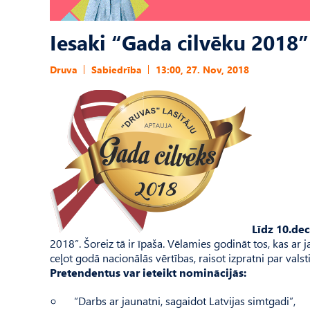
Iesaki “Gada cilvēku 2018”
Druva
Sabiedrība
13:00, 27. Nov, 2018
Līdz 10.d
2018”. Šoreiz tā ir īpaša. Vēlamies godināt tos, kas ar j
ceļot godā nacionālās vērtības, raisot izpratni par val
Pretendentus var ieteikt nominācijās:
“Darbs ar jaunatni, sagaidot Latvijas simtgadi”,