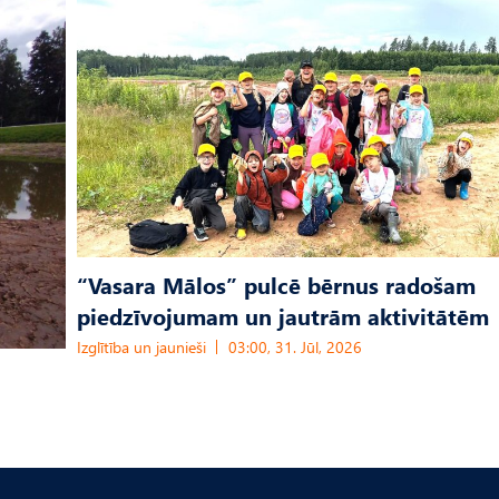
“Vasara Mālos” pulcē bērnus radošam
piedzīvojumam un jautrām aktivitātēm
Izglītība un jaunieši
03:00, 31. Jūl, 2026