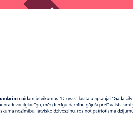
ecembrim
gaidām ieteikumus “Druvas” lasītāju aptaujai “Gada cilv
aunradi vai ilglaicīgu, mērķtiecīgu darbību gājuši pretī valsts simt
stiskuma nozīmību, latvisko dzīvesziņu, rosinot patriotisma dziļumu