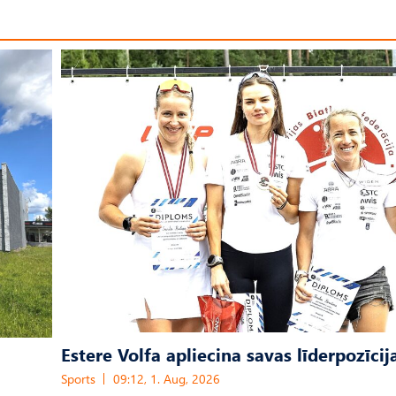
Estere Volfa apliecina savas līderpozīcij
Sports
09:12, 1. Aug, 2026