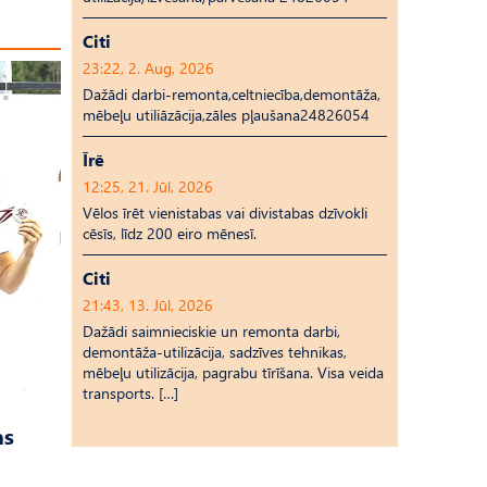
Citi
23:22, 2. Aug, 2026
Dažādi darbi-remonta,celtniecība,demontāža,
mēbeļu utiliāzācija,zāles pļaušana24826054
Īrē
12:25, 21. Jūl, 2026
Vēlos īrēt vienistabas vai divistabas dzīvokli
cēsīs, līdz 200 eiro mēnesī.
Citi
21:43, 13. Jūl, 2026
Dažādi saimnieciskie un remonta darbi,
demontāža-utilizācija, sadzīves tehnikas,
mēbeļu utilizācija, pagrabu tīrīšana. Visa veida
transports. […]
as