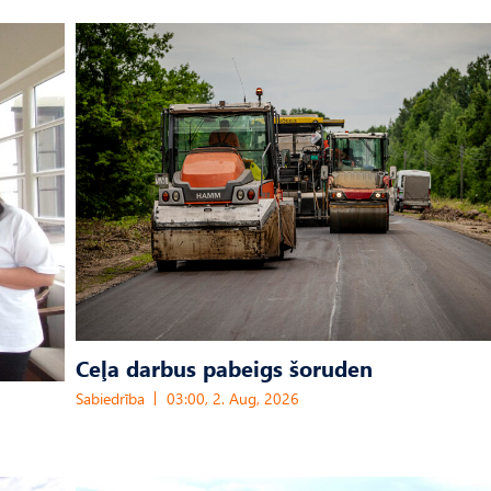
Ceļa darbus pabeigs šoruden
Sabiedrība
03:00, 2. Aug, 2026