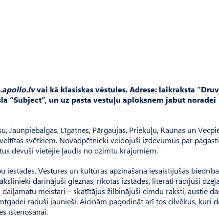
apollo.lv
vai kā klasiskas vēstules. Adrese: laikraksta “Dru
joslā “Subject”, un uz pasta vēstuļu aploksnēm jābūt norādei
, Jaunpiebalgas, Līgatnes, Pārgaujas, Priekuļu, Raunas un Vecpi
kas veltītas svētkiem. Novadpētnieki veidojuši izdevumus par pagast
us devuši vietējie ļaudis no dzimtu krājumiem.
 iestādēs. Vēstures un kultūras apzināšanā iesaistījušās biedrība
slinieki darinājuši gleznas, rīkotas izstādes, literāti radījuši dzej
daiļamatu meistari – skatītājus žilbinājuši cimdu raksti, austie da
mtgadei raduši jaunieši. Aicinām pagodināt arī tos cilvēkus, kuri 
es īstenošanai.