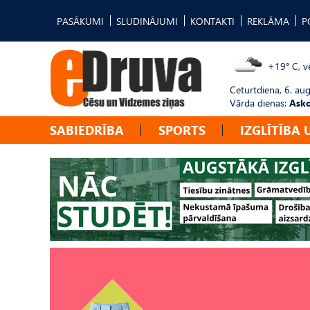
PASĀKUMI
SLUDINĀJUMI
KONTAKTI
REKLĀMA
P
+19° C, vē
Ceturtdiena, 6. au
Vārda dienas:
Asko
SABIEDRĪBA
SPORTS
IZGLĪTĪBA 