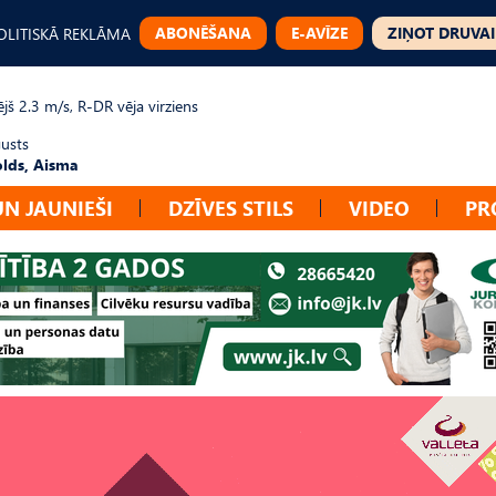
ABONĒŠANA
E-AVĪZE
ZIŅOT DRUVAI
OLITISKĀ REKLĀMA
jš 2.3 m/s, R-DR vēja virziens
gusts
lds, Aisma
UN JAUNIEŠI
DZĪVES STILS
VIDEO
PR