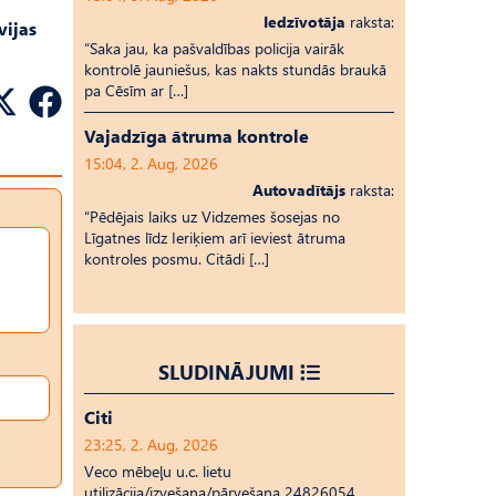
Iedzīvotāja
raksta:
vijas
“Saka jau, ka pašvaldības policija vairāk
kontrolē jauniešus, kas nakts stundās braukā
pa Cēsīm ar […]
Vajadzīga ātruma kontrole
15:04, 2. Aug, 2026
Autovadītājs
raksta:
“Pēdējais laiks uz Vid­ze­mes šosejas no
Līgatnes līdz Ieriķiem arī ieviest ātruma
kontroles posmu. Citādi […]
SLUDINĀJUMI
Citi
23:25, 2. Aug, 2026
Veco mēbeļu u.c. lietu
utilizācija/izvešana/pārvešana 24826054