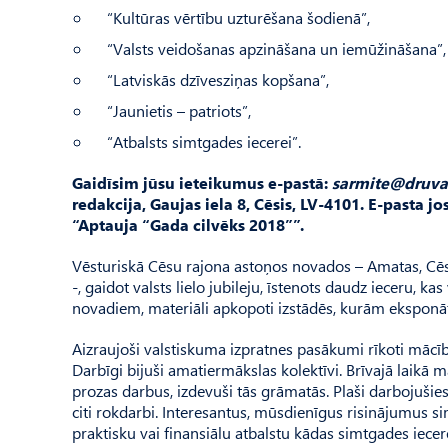
“Kultūras vērtību uzturēšana šodienā”,
“Valsts veidošanas apzināšana un iemūžināšana”,
“Latviskās dzīvesziņas kopšana”,
“Jaunietis – patriots”,
“Atbalsts simtgades iecerei”.
Gaidīsim jūsu ieteikumus e-pastā:
sarmite@druva.
redakcija, Gaujas iela 8, Cēsis, LV-4101. E-pasta 
“Aptauja “Gada cilvēks 2018””.
Vēsturiskā Cēsu rajona astoņos novados – Amatas, Cēsu
-, gaidot valsts lielo jubileju, īstenots daudz ieceru, 
novadiem, materiāli apkopoti izstādēs, kurām eksponāt
Aizraujoši valstiskuma izpratnes pasākumi rīkoti mācību
Darbīgi bijuši amatiermākslas kolektīvi. Brīvajā laikā māk
prozas darbus, izdevuši tās grāmatās. Plaši darbojušies 
citi rokdarbi. Interesantus, mūsdienīgus risinājumus si
praktisku vai finansiālu atbalstu kādas simtgades iecer