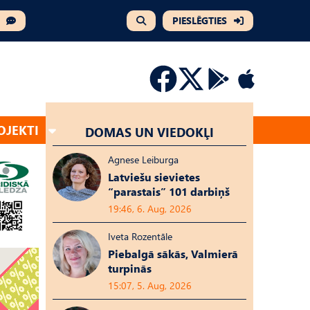
PIESLĒGTIES
OJEKTI
DOMAS UN VIEDOKĻI
Agnese Leiburga
Latviešu sievietes
“parastais” 101 darbiņš
19:46, 6. Aug, 2026
Iveta Rozentāle
Piebalgā sākās, Valmierā
turpinās
15:07, 5. Aug, 2026