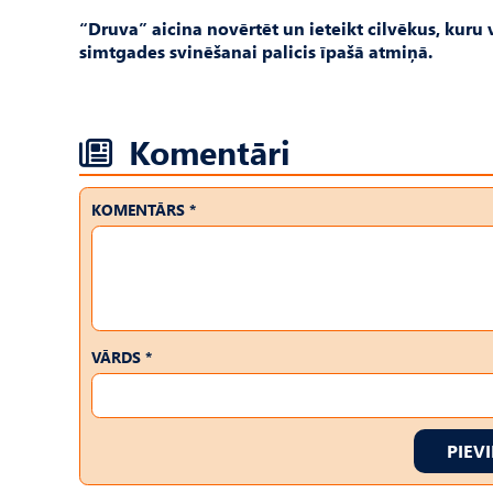
“Druva” aicina novērtēt un ieteikt cilvēkus, kuru 
simtgades svinēšanai palicis īpašā atmiņā.
Komentāri
KOMENTĀRS *
VĀRDS *
PIEV