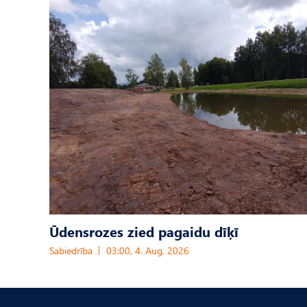
Ūdensrozes zied pagaidu dīķī
Sabiedrība
03:00, 4. Aug, 2026