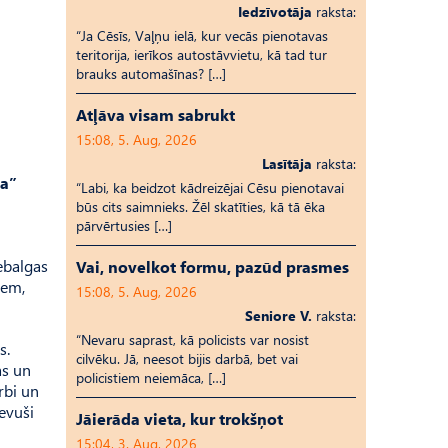
Iedzīvotāja
raksta:
“Ja Cēsīs, Vaļņu ielā, kur vecās pienotavas
teritorija, ierīkos autostāvvietu, kā tad tur
brauks automašīnas? […]
Atļāva visam sabrukt
15:08, 5. Aug, 2026
Lasītāja
raksta:
va”
“Labi, ka beidzot kādreizējai Cēsu pienotavai
būs cits saimnieks. Žēl skatīties, kā tā ēka
pārvērtusies […]
ebalgas
Vai, novelkot formu, pazūd prasmes
iem,
15:08, 5. Aug, 2026
Seniore V.
raksta:
“Nevaru saprast, kā policists var nosist
s.
cilvēku. Jā, neesot bijis darbā, bet vai
as un
policistiem neiemāca, […]
rbi un
devuši
Jāierāda vieta, kur trokšņot
15:04, 3. Aug, 2026