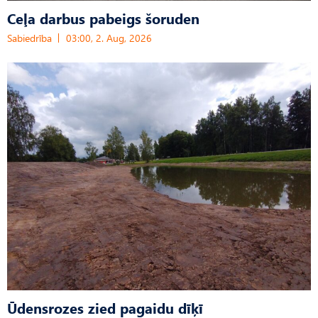
Ceļa darbus pabeigs šoruden
Sabiedrība
03:00, 2. Aug, 2026
Ūdensrozes zied pagaidu dīķī