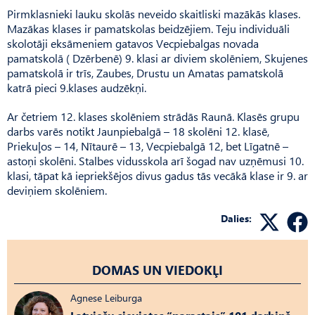
Pirmklasnieki lauku skolās neveido skaitliski mazākās klases.
Mazākas klases ir pamatskolas beidzējiem. Teju individuāli
skolotāji eksāmeniem gatavos Vecpiebalgas novada
pamatskolā ( Dzērbenē) 9. klasi ar diviem skolēniem, Skujenes
pamatskolā ir trīs, Zaubes, Drustu un Amatas pamatskolā
katrā pieci 9.klases audzēkņi.
Ar četriem 12. klases skolēniem strādās Raunā. Klasēs grupu
darbs varēs notikt Jaun­piebalgā – 18 skolēni 12. klasē,
Priekuļos – 14, Nītaurē – 13, Vecpiebalgā 12, bet Līgatnē –
astoņi skolēni. Stalbes vidusskola arī šogad nav uzņēmusi 10.
klasi, tāpat kā iepriekšējos divus gadus tās vecākā klase ir 9. ar
deviņiem skolēniem.
Dalies:
DOMAS UN VIEDOKĻI
Agnese Leiburga