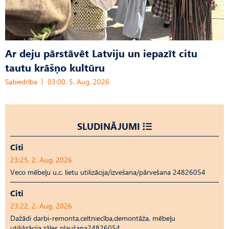
Ar deju pārstāvēt Latviju un iepazīt citu
tautu krāšņo kultūru
Sabiedrība
03:00, 5. Aug, 2026
SLUDINĀJUMI
Citi
23:25, 2. Aug, 2026
Veco mēbeļu u.c. lietu utilizācija/izvešana/pārvešana 24826054
Citi
23:22, 2. Aug, 2026
Dažādi darbi-remonta,celtniecība,demontāža, mēbeļu
utiliāzācija,zāles pļaušana24826054