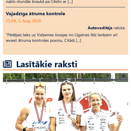
nakts stundās braukā pa Cēsīm ar […]
Vajadzīga ātruma kontrole
15:04, 2. Aug, 2026
Autovadītājs
raksta:
“Pēdējais laiks uz Vid­ze­mes šosejas no Līgatnes līdz Ieriķiem arī
ieviest ātruma kontroles posmu. Citādi […]
Lasītākie raksti