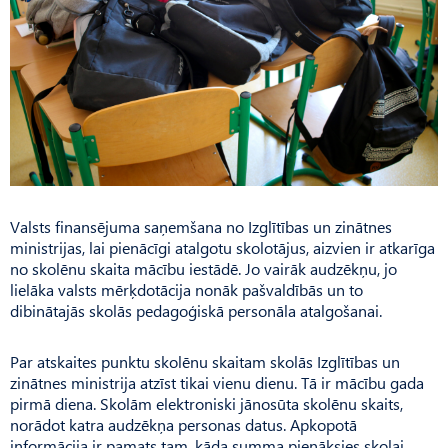
Valsts finansējuma saņemšana no Izglītības un zinātnes
ministrijas, lai pienācīgi atalgotu skolotājus, aizvien ir atkarīga
no skolēnu skaita mācību iestādē. Jo vairāk audzēkņu, jo
lielāka valsts mērķdotācija nonāk pašvaldībās un to
dibinātajās skolās pedagoģiskā personāla atalgošanai.
Par atskaites punktu skolēnu skaitam skolās Izglītības un
zinātnes ministrija atzīst tikai vienu dienu. Tā ir mācību gada
pirmā diena. Skolām elektroniski jānosūta skolēnu skaits,
norādot katra audzēkņa personas datus. Apkopotā
informācija ir pamats tam, kāda summa pienāksies skolai