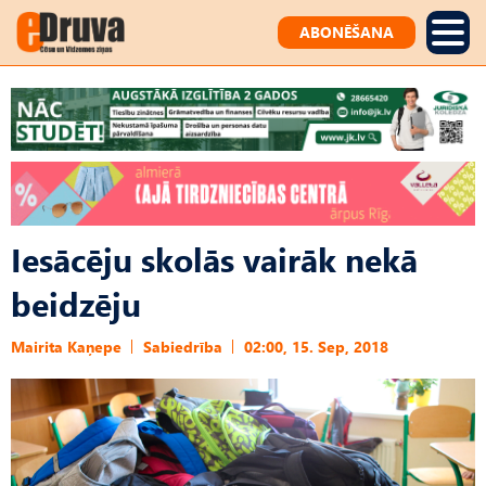
ABONĒŠANA
Iesācēju skolās vairāk nekā
beidzēju
Mairita Kaņepe
Sabiedrība
02:00, 15. Sep, 2018