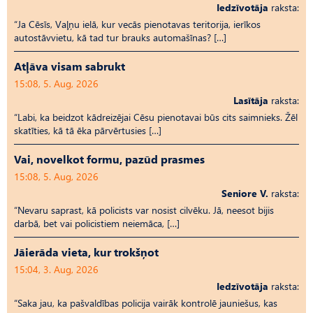
Iedzīvotāja
raksta:
“Ja Cēsīs, Vaļņu ielā, kur vecās pienotavas teritorija, ierīkos
autostāvvietu, kā tad tur brauks automašīnas? […]
Atļāva visam sabrukt
15:08, 5. Aug, 2026
Lasītāja
raksta:
“Labi, ka beidzot kādreizējai Cēsu pienotavai būs cits saimnieks. Žēl
skatīties, kā tā ēka pārvērtusies […]
Vai, novelkot formu, pazūd prasmes
15:08, 5. Aug, 2026
Seniore V.
raksta:
“Nevaru saprast, kā policists var nosist cilvēku. Jā, neesot bijis
darbā, bet vai policistiem neiemāca, […]
Jāierāda vieta, kur trokšņot
15:04, 3. Aug, 2026
Iedzīvotāja
raksta:
“Saka jau, ka pašvaldības policija vairāk kontrolē jauniešus, kas