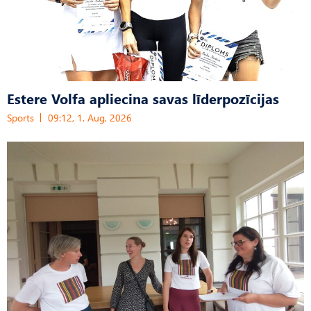
Estere Volfa apliecina savas līderpozīcijas
Sports
09:12, 1. Aug, 2026