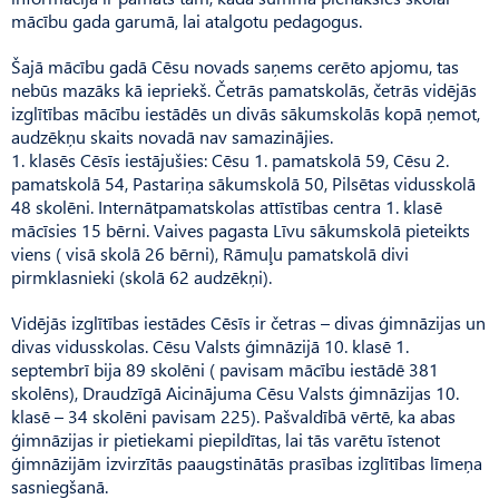
mācību gada garumā, lai atalgotu pedagogus.
Šajā mācību gadā Cēsu novads saņems cerēto apjomu, tas
nebūs mazāks kā iepriekš. Četrās pamatskolās, četrās vidējās
izglītības mācību iestādēs un divās sākumskolās kopā ņemot,
audzēkņu skaits novadā nav samazinājies.
1. klasēs Cēsīs iestājušies: Cēsu 1. pamatskolā 59, Cēsu 2.
pamatskolā 54, Pastariņa sākumskolā 50, Pilsētas vidusskolā
48 skolēni. Internātpamatskolas attīstības centra 1. klasē
mācīsies 15 bērni. Vaives pagasta Līvu sākumskolā pieteikts
viens ( visā skolā 26 bērni), Rāmuļu pamatskolā divi
pirmklasnieki (skolā 62 audzēkņi).
Vidējās izglītības iestādes Cēsīs ir četras – divas ģimnāzijas un
divas vidusskolas. Cēsu Valsts ģimnāzijā 10. klasē 1.
septembrī bija 89 skolēni ( pavisam mācību iestādē 381
skolēns), Draudzīgā Aicinājuma Cēsu Valsts ģimnāzijas 10.
klasē – 34 skolēni pavisam 225). Pašvaldībā vērtē, ka abas
ģimnāzijas ir pietiekami piepildītas, lai tās varētu īstenot
ģimnāzijām izvirzītās paaugstinātās prasības izglītības līmeņa
sasniegšanā.