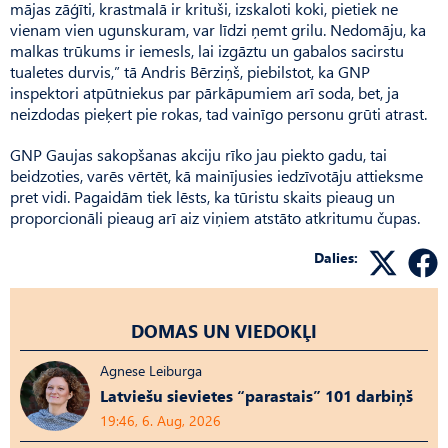
mājas zāģīti, krastmalā ir krituši, izskaloti koki, pietiek ne
vienam vien ugunskuram, var līdzi ņemt grilu. Nedomāju, ka
malkas trūkums ir iemesls, lai izgāztu un gabalos sacirstu
tualetes durvis,” tā Andris Bērziņš, piebilstot, ka GNP
inspektori atpūtniekus par pārkāpumiem arī soda, bet, ja
neizdodas pieķert pie rokas, tad vainīgo personu grūti atrast.
GNP Gaujas sakopšanas akciju rīko jau piekto gadu, tai
beidzoties, varēs vērtēt, kā mainījusies iedzīvotāju attieksme
pret vidi. Pagaidām tiek lēsts, ka tūristu skaits pieaug un
proporcionāli pieaug arī aiz viņiem atstāto atkritumu čupas.
Dalies:
DOMAS UN VIEDOKĻI
Agnese Leiburga
Latviešu sievietes “parastais” 101 darbiņš
19:46, 6. Aug, 2026