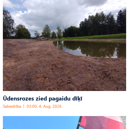
Ūdensrozes zied pagaidu dīķī
Sabiedrība
03:00, 4. Aug, 2026