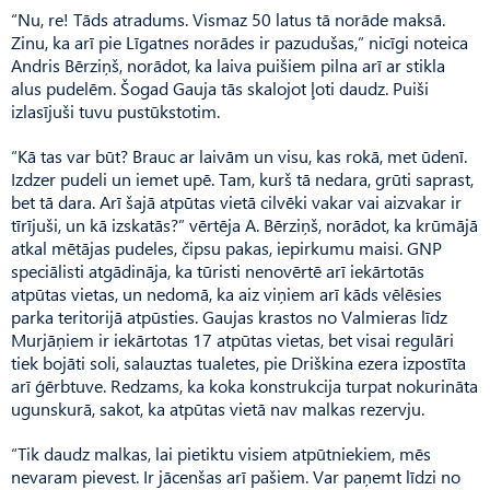
“Nu, re! Tāds atradums. Vismaz 50 latus tā norāde maksā.
Zinu, ka arī pie Līgatnes norādes ir pazudušas,” nicīgi noteica
Andris Bērziņš, norādot, ka laiva puišiem pilna arī ar stikla
alus pudelēm. Šogad Gauja tās skalojot ļoti daudz. Puiši
izlasījuši tuvu pustūkstotim.
“Kā tas var būt? Brauc ar laivām un visu, kas rokā, met ūdenī.
Izdzer pudeli un iemet upē. Tam, kurš tā nedara, grūti saprast,
bet tā dara. Arī šajā atpūtas vietā cilvēki vakar vai aizvakar ir
tīrījuši, un kā izskatās?” vērtēja A. Bērziņš, norādot, ka krūmājā
atkal mētājas pudeles, čipsu pakas, iepirkumu maisi. GNP
speciālisti atgādināja, ka tūristi nenovērtē arī iekārtotās
atpūtas vietas, un nedomā, ka aiz viņiem arī kāds vēlēsies
parka teritorijā atpūsties. Gaujas krastos no Valmieras līdz
Murjāņiem ir iekārtotas 17 atpūtas vietas, bet visai regulāri
tiek bojāti soli, salauztas tualetes, pie Driškina ezera izpostīta
arī ģērbtuve. Redzams, ka koka konstrukcija turpat nokurināta
ugunskurā, sakot, ka atpūtas vietā nav malkas rezervju.
“Tik daudz malkas, lai pietiktu visiem atpūtniekiem, mēs
nevaram pievest. Ir jācenšas arī pašiem. Var paņemt līdzi no