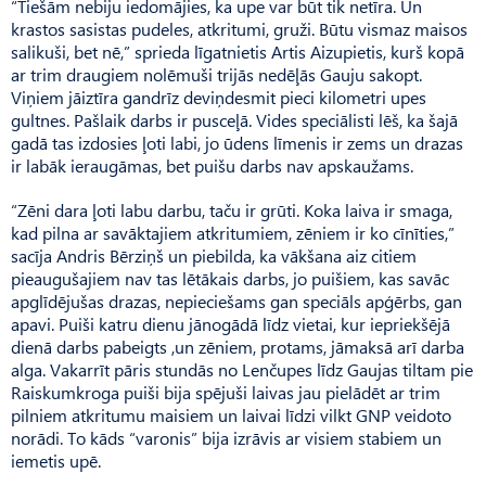
“Tiešām nebiju iedomājies, ka upe var būt tik netīra. Un
krastos sasistas pudeles, atkritumi, gruži. Būtu vismaz maisos
salikuši, bet nē,” sprieda līgatnietis Artis Aizupietis, kurš kopā
ar trim draugiem nolēmuši trijās nedēļās Gauju sakopt.
Viņiem jāiztīra gandrīz deviņdesmit pieci kilometri upes
gultnes. Pašlaik darbs ir pusceļā. Vides speciālisti lēš, ka šajā
gadā tas izdosies ļoti labi, jo ūdens līmenis ir zems un drazas
ir labāk ieraugāmas, bet puišu darbs nav apskaužams.
“Zēni dara ļoti labu darbu, taču ir grūti. Koka laiva ir smaga,
kad pilna ar savāktajiem atkritumiem, zēniem ir ko cīnīties,”
sacīja Andris Bērziņš un piebilda, ka vākšana aiz citiem
pieaugušajiem nav tas lētākais darbs, jo puišiem, kas savāc
apglīdējušas drazas, nepieciešams gan speciāls apģērbs, gan
apavi. Puiši katru dienu jānogādā līdz vietai, kur iepriekšējā
dienā darbs pabeigts ,un zēniem, protams, jāmaksā arī darba
alga. Vakarrīt pāris stundās no Lenčupes līdz Gaujas tiltam pie
Raiskumkroga puiši bija spējuši laivas jau pielādēt ar trim
pilniem atkritumu maisiem un laivai līdzi vilkt GNP veidoto
norādi. To kāds “varonis” bija izrāvis ar visiem stabiem un
iemetis upē.