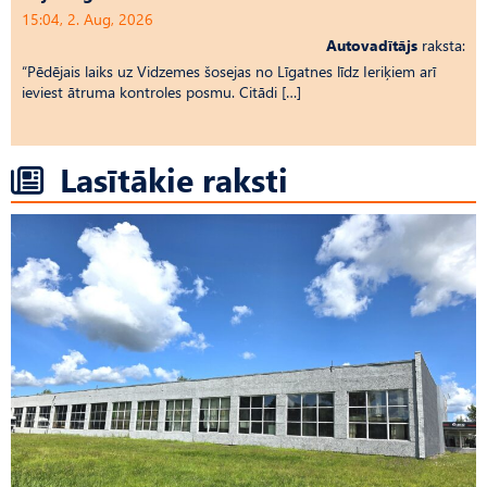
15:04, 2. Aug, 2026
Autovadītājs
raksta:
“Pēdējais laiks uz Vid­ze­mes šosejas no Līgatnes līdz Ieriķiem arī
ieviest ātruma kontroles posmu. Citādi […]
Lasītākie raksti