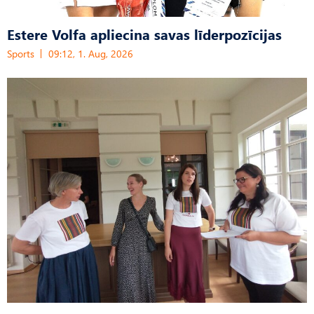
Estere Volfa apliecina savas līderpozīcijas
Sports
09:12, 1. Aug, 2026