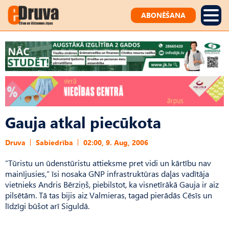
ABONĒŠANA
Gauja atkal piecūkota
Druva
Sabiedrība
02:00, 9. Aug, 2006
“Tūristu un ūdenstūristu attieksme pret vidi un kārtību nav
mainījusies,” īsi nosaka GNP infrastruktūras daļas vadītāja
vietnieks Andris Bērziņš, piebilstot, ka visnetīrākā Gauja ir aiz
pilsētām. Tā tas bijis aiz Valmieras, tagad pierādās Cēsīs un
līdzīgi būšot arī Siguldā.