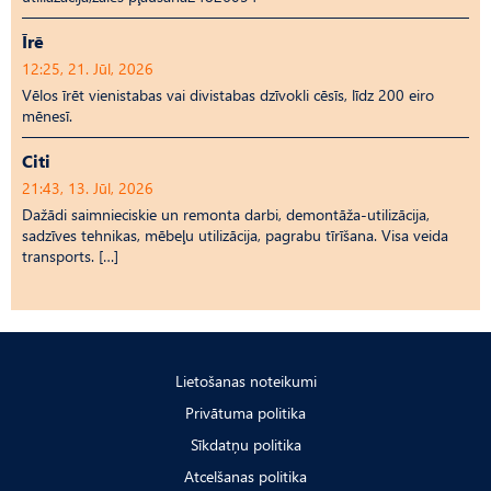
Īrē
12:25, 21. Jūl, 2026
Vēlos īrēt vienistabas vai divistabas dzīvokli cēsīs, līdz 200 eiro
mēnesī.
Citi
21:43, 13. Jūl, 2026
Dažādi saimnieciskie un remonta darbi, demontāža-utilizācija,
sadzīves tehnikas, mēbeļu utilizācija, pagrabu tīrīšana. Visa veida
transports. […]
Lietošanas noteikumi
Privātuma politika
Sīkdatņu politika
Atcelšanas politika