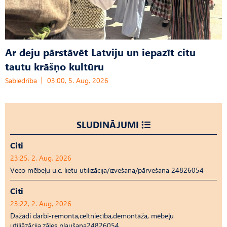
Ar deju pārstāvēt Latviju un iepazīt citu
tautu krāšņo kultūru
Sabiedrība
03:00, 5. Aug, 2026
SLUDINĀJUMI
Citi
23:25, 2. Aug, 2026
Veco mēbeļu u.c. lietu utilizācija/izvešana/pārvešana 24826054
Citi
23:22, 2. Aug, 2026
Dažādi darbi-remonta,celtniecība,demontāža, mēbeļu
utiliāzācija,zāles pļaušana24826054