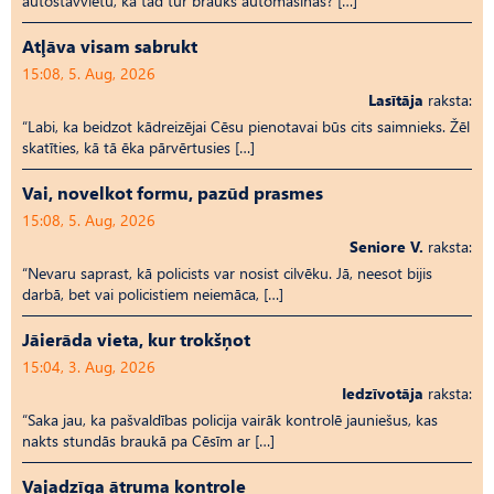
autostāvvietu, kā tad tur brauks automašīnas? […]
Atļāva visam sabrukt
15:08, 5. Aug, 2026
Lasītāja
raksta:
“Labi, ka beidzot kādreizējai Cēsu pienotavai būs cits saimnieks. Žēl
skatīties, kā tā ēka pārvērtusies […]
Vai, novelkot formu, pazūd prasmes
15:08, 5. Aug, 2026
Seniore V.
raksta:
“Nevaru saprast, kā policists var nosist cilvēku. Jā, neesot bijis
darbā, bet vai policistiem neiemāca, […]
Jāierāda vieta, kur trokšņot
15:04, 3. Aug, 2026
Iedzīvotāja
raksta:
“Saka jau, ka pašvaldības policija vairāk kontrolē jauniešus, kas
nakts stundās braukā pa Cēsīm ar […]
Vajadzīga ātruma kontrole