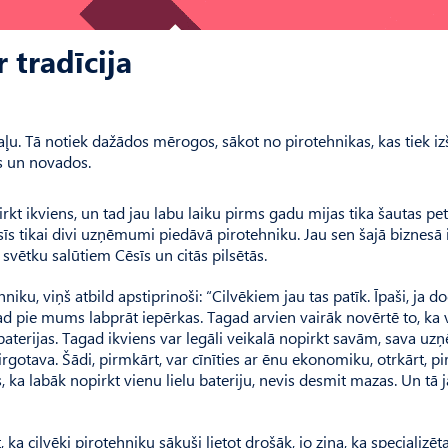
r tradīcija
. Tā notiek dažādos mērogos, sākot no pirotehnikas, kas tiek iz
ās un novados.
kt ikviens, un tad jau labu laiku pirms gadu mijas tika šautas pe
s tikai divi uzņēmumi piedāvā pirotehniku. Jau sen šajā biznesā 
svētku salūtiem Cēsīs un citās pilsētās.
ku, viņš atbild apstiprinoši: “Cilvēkiem jau tas patīk. Īpaši, ja d
ad pie mums labprāt iepērkas. Tagad arvien vairāk novērtē to, ka 
ās baterijas. Tagad ikviens var legāli veikalā nopirkt savām, sava 
gotava. Šādi, pirmkārt, var cīnīties ar ēnu ekonomiku, otrkārt, pi
s, ka labāk nopirkt vienu lielu bateriju, nevis desmit mazas. Un tā j
 cilvēki pirotehniku sākuši lietot drošāk, jo zina, ka specializēt