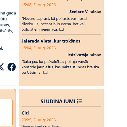
15:08, 5. Aug, 2026
Seniore V.
raksta:
aunā gada
būtu
“Nevaru saprast, kā policists var nosist
cilvēku. Jā, neesot bijis darbā, bet vai
runas,
policistiem neiemāca, […]
lsētās,
Jāierāda vieta, kur trokšņot
ek
15:04, 3. Aug, 2026
Iedzīvotāja
raksta:
“Saka jau, ka pašvaldības policija vairāk
kontrolē jauniešus, kas nakts stundās braukā
pa Cēsīm ar […]
SLUDINĀJUMI
Citi
23:25, 2. Aug, 2026
Veco mēbeļu u.c. lietu