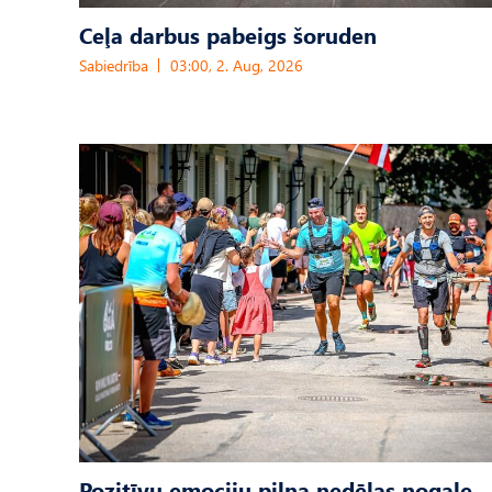
Ceļa darbus pabeigs šoruden
Sabiedrība
03:00, 2. Aug, 2026
Pozitīvu emociju pilna nedēļas nogale