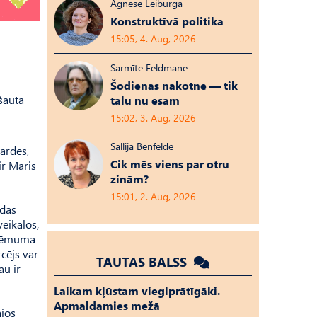
Agnese Leiburga
Konstruktīvā politika
15:05, 4. Aug, 2026
Sarmīte Feldmane
Šodienas nākotne — tik
šauta
tālu nu esam
15:02, 3. Aug, 2026
Sallija Benfelde
tardes,
Cik mēs viens par otru
ir Māris
zinām?
15:01, 2. Aug, 2026
odas
veikalos,
uzņēmuma
rcējs var
TAUTAS BALSS
au ir
Laikam kļūstam vieglprātīgāki.
Apmaldamies mežā
ajos