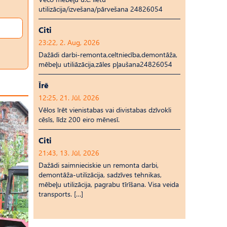
utilizācija/izvešana/pārvešana 24826054
Citi
23:22, 2. Aug, 2026
Dažādi darbi-remonta,celtniecība,demontāža,
mēbeļu utiliāzācija,zāles pļaušana24826054
Īrē
12:25, 21. Jūl, 2026
Vēlos īrēt vienistabas vai divistabas dzīvokli
cēsīs, līdz 200 eiro mēnesī.
Citi
21:43, 13. Jūl, 2026
Dažādi saimnieciskie un remonta darbi,
demontāža-utilizācija, sadzīves tehnikas,
mēbeļu utilizācija, pagrabu tīrīšana. Visa veida
transports. […]