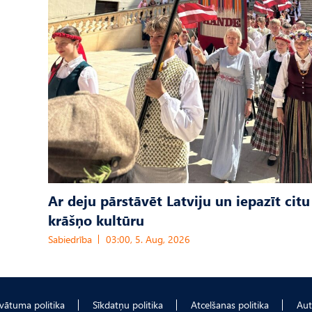
Ar deju pārstāvēt Latviju un iepazīt citu
krāšņo kultūru
Sabiedrība
03:00, 5. Aug, 2026
ivātuma politika
Sīkdatņu politika
Atcelšanas politika
Aut