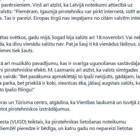
pavērsieniem. Viņš arī atzīst, ka Latvijā noteikumi attiecībā uz
alstīs: “Piemēram, Igaunijā pirotehniku var pirkt internetā, sūtīt a
. Tas ir pareizi. Eiropas tirgū nav iespējams no citām valstīm inte
tas svētkos, gadu mijā, šogad bija salūts arī 18.novembrī. Vai ne
a, ka divu vienādu salūtu nav. Pat ja šauj it kā vienādus lādiņus, 
ienes tiek šauts.
rā arī muzikālo pavadījumu, kas ir svarīga uguņošanas sastāvdaļa.
 pirotehniskie efekti. M. Lasmanis arī atzīst, ka valsts simtgades
es vairāk: “Bet pasākuma apmeklētāji to īpaši neizjutīs, gādājam, la
 parka, bet priekšā ir koki, viesnīcas ēka, jāšauj augstais salūts, k
o īpašo fīlingu!”
ras un Tūrisma centrs, atgādina, ka Vienības laukumā un tuvējā z
ietot pirotehniskos izstrādājumus.
esta (VUGD) teiktais, ka pirotehnikas lietošanas noteikumu
iemžēl pieredze ir bēdīga, un katru gadu no nepareizi lietotas