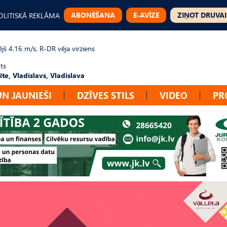
ABONĒŠANA
E-AVĪZE
ZIŅOT DRUVAI
OLITISKĀ REKLĀMA
jš 4.16 m/s, R-DR vēja virziens
ts
te, Vladislavs, Vladislava
UN JAUNIEŠI
DZĪVES STILS
VIDEO
PR