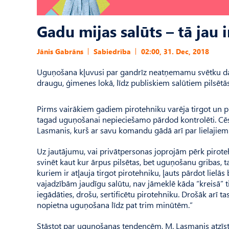
Gadu mijas salūts – tā jau i
Jānis Gabrāns
Sabiedrība
02:00, 31. Dec, 2018
Uguņošana kļuvusi par gandrīz neatņemamu svētku daļu
draugu, ģimenes lokā, līdz publiskiem salūtiem pilsēt
Pirms vairākiem gadiem pirotehniku varēja tirgot un pir
tagad uguņošanai nepieciešamo pārdod kontrolēti. Cēsī
Lasmanis, kurš ar savu komandu gādā arī par lielajiem 
Uz jautājumu, vai privātpersonas joprojām pērk pirotehni
svinēt kaut kur ārpus pilsētas, bet uguņošanu gribas, t
kuriem ir atļauja tirgot pirotehniku, ļauts pārdot liel
vajadzībām jaudīgu salūtu, nav jāmeklē kāda “kreisā” tir
iegādāties, drošu, sertificētu pirotehniku. Drošāk arī ta
nopietna uguņošana līdz pat trim minūtēm.”
Stāstot par uguņošanas tendencēm, M. Lasmanis atzīst, ka