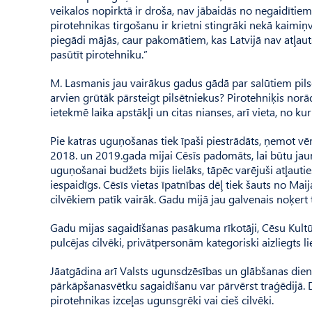
veikalos nopirktā ir droša, nav jābaidās no negaidītiem 
pirotehnikas tirgošanu ir krietni stingrāki nekā kaimiņv
piegādi mājās, caur pakomātiem, kas Latvijā nav atļauts
pasūtīt pirotehniku.”
M. Lasmanis jau vairākus gadus gādā par salūtiem pilsē
arvien grūtāk pārsteigt pilsētniekus? Pirotehniķis norād
ietekmē laika apstākļi un citas nianses, arī vieta, no kur
Pie katras uguņošanas tiek īpaši piestrādāts, ņemot vē
2018. un 2019.gada mijai Cēsīs padomāts, lai būtu jauni
uguņošanai budžets bijis lielāks, tāpēc varējuši atļauti
iespaidīgs. Cēsīs vietas īpatnības dēļ tiek šauts no Maija
cilvēkiem patīk vairāk. Gadu mijā jau galvenais noķert t
Gadu mijas sagaidīšanas pasākuma rīkotāji, Cēsu Kultū
pulcējas cilvēki, privātpersonām kategoriski aizliegts l
Jāatgādina arī Valsts ugunsdzēsības un glābšanas dien
pārkāpšanasvētku sagaidīšanu var pārvērst traģēdijā. D
pirotehnikas izceļas ugunsgrēki vai cieš cilvēki.