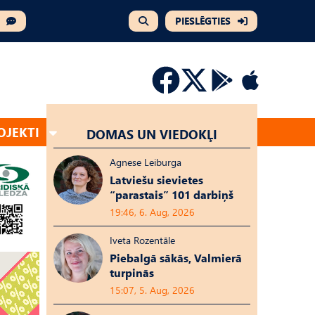
PIESLĒGTIES
OJEKTI
DOMAS UN VIEDOKĻI
Agnese Leiburga
Latviešu sievietes
“parastais” 101 darbiņš
19:46, 6. Aug, 2026
Iveta Rozentāle
Piebalgā sākās, Valmierā
turpinās
15:07, 5. Aug, 2026