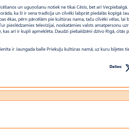
ēšanos un uguņošanu notiek ne tikai Cēsīs, bet arī Vecpiebalgā.
āda, ka šī ir sena tradīcija un cilvēki labprāt piedalās kopīgā J
bas ēkas, pērn pārcēlām pie kultūras nama, taču cilvēki vēlas, lai 
ā. Tur pieslēdzamies televīzijai, noskatāmies valsts amatpersonu uz
as arī ir kupli apmeklēta. Daudzi piebaldzēni dzīvo Rīgā, citās pi
enīta ir Jaungada balle Priekuļu kultūras namā, uz kuru biļetes ti
Dalies: