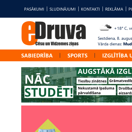
PASĀKUMI
SLUDINĀJUMI
KONTAKTI
REKLĀMA
P
+18° C, vē
Sestdiena, 8. augus
Vārda dienas:
Mudī
SABIEDRĪBA
SPORTS
IZGLĪTĪBA 