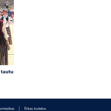
 tautu
ortiesības
Ētikas kodekss