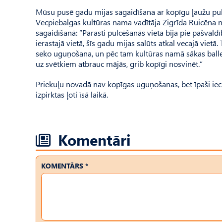
Mūsu pusē gadu mijas sagaidīšana ar kopīgu ļaužu pulc
Vecpiebalgas kultūras nama vadītāja Zigrīda Ruicēna nor
sagaidīšanā: “Parasti pulcēšanās vieta bija pie pašvaldī
ierastajā vietā, šīs gadu mijas salūts atkal vecajā viet
seko uguņošana, un pēc tam kultūras namā sākas balle, k
uz svētkiem atbrauc mājās, grib kopīgi nosvinēt.”
Priekuļu novadā nav kopīgas uguņošanas, bet īpaši ieci
izpirktas ļoti īsā laikā.
Komentāri
KOMENTĀRS *