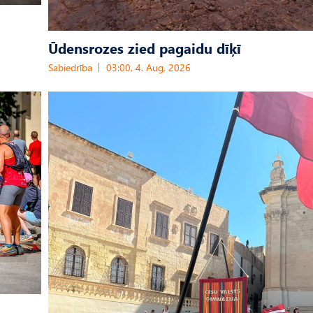
Ūdensrozes zied pagaidu dīķī
Sabiedrība
03:00, 4. Aug, 2026