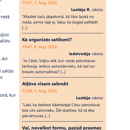
19:47, 7. Aug, 2026
Lasītāja R.
raksta:
r
rnetā
“Mazliet taču jāapdomā, kā tiksi laukā no
meža, pirms tajā ej. Saka, ka šogad palīdzēt
[…]
kļūst
Kā organizēs satiksmi?
salūtu
19:47, 6. Aug, 2026
Iedzīvotāja
raksta:
 Arī
“Ja Cēsīs, Vaļņu ielā, kur vecās pienotavas
teritorija, ierīkos autostāvvietu, kā tad tur
i salūts
brauks automašīnas? […]
as
Atļāva visam sabrukt
15:08, 5. Aug, 2026
onā, kur
Lasītāja
raksta:
“Labi, ka beidzot kādreizējai Cēsu pienotavai
būs cits saimnieks. Žēl skatīties, kā tā ēka
pārvērtusies […]
Vai, novelkot formu, pazūd prasmes