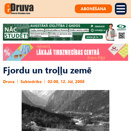
ABONĒŠANA
Fjordu un troļļu zemē
Druva
Sabiedrība
02:00, 12. Jūl, 2008