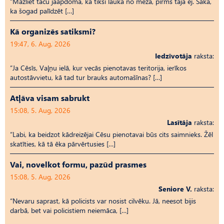
“Mazliet taču jāapdomā, kā tiksi laukā no meža, pirms tajā ej. Saka,
ka šogad palīdzēt […]
Kā organizēs satiksmi?
19:47, 6. Aug, 2026
Iedzīvotāja
raksta:
“Ja Cēsīs, Vaļņu ielā, kur vecās pienotavas teritorija, ierīkos
autostāvvietu, kā tad tur brauks automašīnas? […]
Atļāva visam sabrukt
15:08, 5. Aug, 2026
Lasītāja
raksta:
“Labi, ka beidzot kādreizējai Cēsu pienotavai būs cits saimnieks. Žēl
skatīties, kā tā ēka pārvērtusies […]
Vai, novelkot formu, pazūd prasmes
15:08, 5. Aug, 2026
Seniore V.
raksta:
“Nevaru saprast, kā policists var nosist cilvēku. Jā, neesot bijis
darbā, bet vai policistiem neiemāca, […]