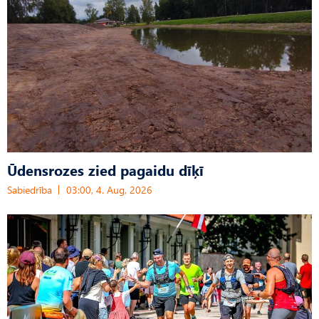
Ūdensrozes zied pagaidu dīķī
Sabiedrība
03:00, 4. Aug, 2026