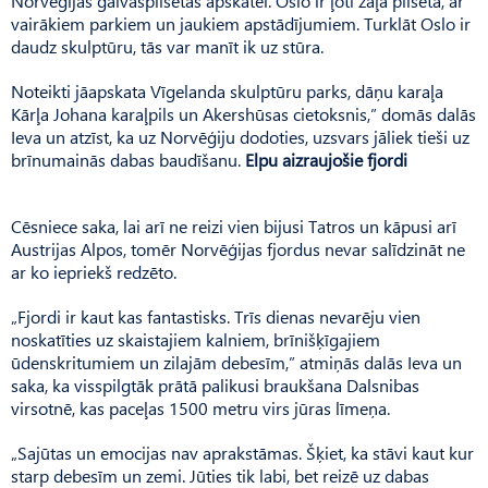
Norvēģijas galvaspilsētas apskatei. Oslo ir ļoti zaļa pilsēta, ar
vairākiem parkiem un jaukiem apstādījumiem. Turklāt Oslo ir
daudz skulptūru, tās var manīt ik uz stūra.
Noteikti jāapskata Vīgelanda skulptūru parks, dāņu karaļa
Kārļa Johana karaļpils un Akershūsas cietoksnis,” domās dalās
Ieva un atzīst, ka uz Norvēģiju dodoties, uzsvars jāliek tieši uz
brīnumainās dabas baudīšanu.
Elpu aizraujošie fjordi
Cēsniece saka, lai arī ne reizi vien bijusi Tatros un kāpusi arī
Austrijas Alpos, tomēr Norvēģijas fjordus nevar salīdzināt ne
ar ko iepriekš redzēto.
„Fjordi ir kaut kas fantastisks. Trīs dienas nevarēju vien
noskatīties uz skaistajiem kalniem, brīnišķīgajiem
ūdenskritumiem un zilajām debesīm,” atmiņās dalās Ieva un
saka, ka visspilgtāk prātā palikusi braukšana Dalsnibas
virsotnē, kas paceļas 1500 metru virs jūras līmeņa.
„Sajūtas un emocijas nav aprakstāmas. Šķiet, ka stāvi kaut kur
starp debesīm un zemi. Jūties tik labi, bet reizē uz dabas