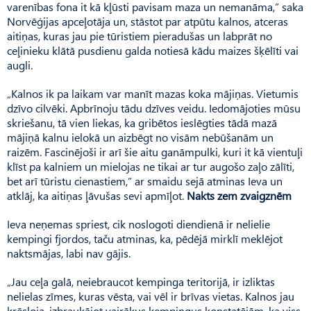
varenības fona it kā kļūsti pavisam maza un nemanāma,” saka
Norvēģijas apceļotāja un, stāstot par atpūtu kalnos, atceras
aitiņas, kuras jau pie tūristiem pieradušas un labprāt no
ceļinieku klātā pusdienu galda notiesā kādu maizes šķēlīti vai
augli.
„Kalnos ik pa laikam var manīt mazas koka mājiņas. Vietumis
dzīvo cilvēki. Apbrīnoju tādu dzīves veidu. Iedomājoties mūsu
skriešanu, tā vien liekas, ka gribētos ieslēgties tādā mazā
mājiņā kalnu ielokā un aizbēgt no visām nebūšanām un
raizēm. Fascinējoši ir arī šie aitu ganāmpulki, kuri it kā vientuļi
klīst pa kalniem un mielojas ne tikai ar tur augošo zaļo zālīti,
bet arī tūristu cienastiem,” ar smaidu sejā atminas Ieva un
atklāj, ka aitiņas ļāvušas sevi apmīļot.
Nakts zem zvaigznēm
Ieva neņemas spriest, cik noslogoti diendienā ir nelielie
kempingi fjordos, taču atminas, ka, pēdējā mirklī meklējot
naktsmājas, labi nav gājis.
„Jau ceļa galā, neiebraucot kempinga teritorijā, ir izliktas
nelielas zīmes, kuras vēsta, vai vēl ir brīvas vietas. Kalnos jau
krēsloja, izbraukājot vairākus kempingus konstatējām, ka viss