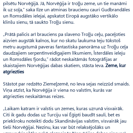
pilsētu Norvēģijā. Jā, Norvēģija ir troļļu zeme, un tie manāmi
ik uz soļa,” saka Ilze un atminas braucienu cauri Gudbrandāles
un Romsdāles ielejai, apskatot Eiropā augstāko vertikālo
klinšu sienu, tā saukto Troļļu sienu.
„Prātā palicis arī brauciens pa slaveno Troļļu ceļu, paceļoties
aizvien augstāk kalnos, kur no skatu laukuma teju tūkstoš
metru augstumā paveras fantastiska panorāma uz Troļļu ceļa
daudzajiem serpentīnveidīgajiem līkumiem, Īsterdāles ieleju
un Romsdāles fjordu,” rādot neskaitāmās fotogrāfijas ar
skaistajiem Norvēģijas dabas skatiem, stāsta Ieva.
Zeme, kur
atgriezties
Stāstot par redzēto Ziemeļzemē, no Ieva sejas neizzūd smaids.
Viņa atzīst, ka Norvēģija ir viena no valstīm, kurās var
atgriezties neskaitāmas reizes.
„Laikam katram ir valstis un zemes, kuras uzrunā visvairāk.
Citi ik gadu dodas uz Turciju vai Ēģipti baudīt sauli, bet es
priekšroku noteikti dodu Skandināvijas valstīm, visvairāk jau
tieši Norvēģijai. Nezinu, kas var būt relaksējošāks un