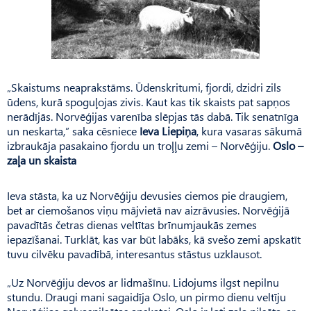
„Skaistums neaprakstāms. Ūdenskritumi, fjordi, dzidri zils
ūdens, kurā spoguļojas zivis. Kaut kas tik skaists pat sapņos
nerādījās. Norvēģijas varenība slēpjas tās dabā. Tik senatnīga
un neskarta,” saka cēsniece
Ieva Liepiņa
, kura vasaras sākumā
izbraukāja pasakaino fjordu un troļļu zemi – Norvēģiju.
Oslo –
zaļa un skaista
Ieva stāsta, ka uz Norvēģiju devusies ciemos pie draugiem,
bet ar ciemošanos viņu mājvietā nav aizrāvusies. Norvēģijā
pavadītās četras dienas veltītas brīnumjaukās zemes
iepazīšanai. Turklāt, kas var būt labāks, kā svešo zemi apskatīt
tuvu cilvēku pavadībā, interesantus stāstus uzklausot.
„Uz Norvēģiju devos ar lidmašīnu. Lidojums ilgst nepilnu
stundu. Draugi mani sagaidīja Oslo, un pirmo dienu veltīju