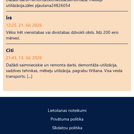
utiliāzācija,zāles pļaušana24826054
Īrē
12:25, 21. Jūl, 2026
Vēlos īrēt vienistabas vai divistabas dzīvokli cēsīs, līdz 200 eiro
mēnesī.
Citi
21:43, 13. Jūl, 2026
Dažādi saimnieciskie un remonta darbi, demontāža-utilizācija,
sadzīves tehnikas, mēbeļu utilizācija, pagrabu tīrīšana. Visa veida
transports. […]
Lietošanas noteikumi
Privātuma politika
Sīkdatņu politika