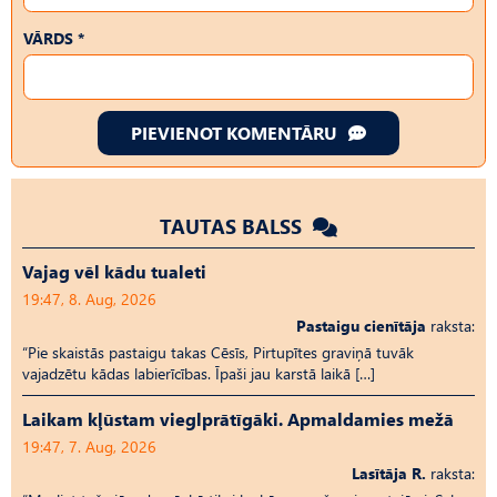
VĀRDS *
PIEVIENOT KOMENTĀRU
TAUTAS BALSS
Vajag vēl kādu tualeti
19:47, 8. Aug, 2026
Pastaigu cienītāja
raksta:
“Pie skaistās pastaigu takas Cēsīs, Pirtupītes graviņā tuvāk
vajadzētu kādas labierīcības. Īpaši jau karstā laikā […]
Laikam kļūstam vieglprātīgāki. Apmaldamies mežā
19:47, 7. Aug, 2026
Lasītāja R.
raksta: