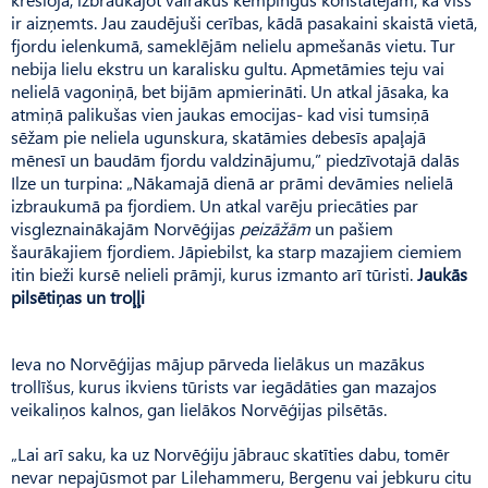
ir aizņemts. Jau zaudējuši cerības, kādā pasakaini skaistā vietā,
fjordu ielenkumā, sameklējām nelielu apmešanās vietu. Tur
nebija lielu ekstru un karalisku gultu. Apmetāmies teju vai
nelielā vagoniņā, bet bijām apmierināti. Un atkal jāsaka, ka
atmiņā palikušas vien jaukas emocijas- kad visi tumsiņā
sēžam pie neliela ugunskura, skatāmies debesīs apaļajā
mēnesī un baudām fjordu valdzinājumu,” piedzīvotajā dalās
Ilze un turpina: „Nākamajā dienā ar prāmi devāmies nelielā
izbraukumā pa fjordiem. Un atkal varēju priecāties par
visgleznainākajām Norvēģijas
peizāžām
un pašiem
šaurākajiem fjordiem. Jāpiebilst, ka starp mazajiem ciemiem
itin bieži kursē nelieli prāmji, kurus izmanto arī tūristi.
Jaukās
pilsētiņas un troļļi
Ieva no Norvēģijas mājup pārveda lielākus un mazākus
trollīšus, kurus ikviens tūrists var iegādāties gan mazajos
veikaliņos kalnos, gan lielākos Norvēģijas pilsētās.
„Lai arī saku, ka uz Norvēģiju jābrauc skatīties dabu, tomēr
nevar nepajūsmot par Lilehammeru, Bergenu vai jebkuru citu