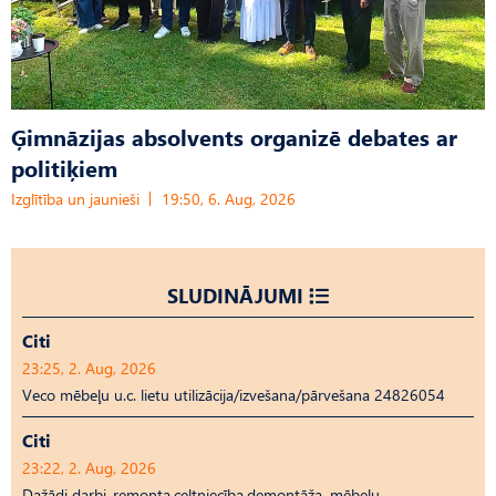
Ģimnāzijas absolvents organizē debates ar
politiķiem
Izglītība un jaunieši
19:50, 6. Aug, 2026
SLUDINĀJUMI
Citi
23:25, 2. Aug, 2026
Veco mēbeļu u.c. lietu utilizācija/izvešana/pārvešana 24826054
Citi
23:22, 2. Aug, 2026
Dažādi darbi-remonta,celtniecība,demontāža, mēbeļu