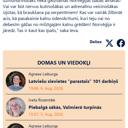
uzmundrinošāks nekā gleznainās Norvēģijas dabas ainavas!
Vai var būt nervus kutinošākas un adrenalīnu veicinošākas
izjūtas, kā braukšana pa serpentīniem! Kas var vairāk žilbināt
acis, kā pasakainie kalnu ūdenskritumi, kuri teju vai no
debesīm gāžas no milzīgajām kalnu grēdām! Norvēģija ir
jāredz. Tas ir kaut kas īpašs,” saka Ieva.
Dalies:
DOMAS UN VIEDOKĻI
Agnese Leiburga
Latviešu sievietes “parastais” 101 darbiņš
19:46, 6. Aug, 2026
Iveta Rozentāle
Piebalgā sākās, Valmierā turpinās
15:07, 5. Aug, 2026
Agnese Leiburga