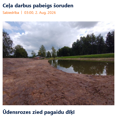
Ceļa darbus pabeigs šoruden
Sabiedrība
03:00, 2. Aug, 2026
Ūdensrozes zied pagaidu dīķī