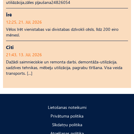
utiliāzācija,zāles pļaušana24826054
Īrē
12:25, 21. Jūl, 2026
Vēlos īrēt vienistabas vai divistabas dzīvokli cēsīs, līdz 200 eiro
mēnesī.
Citi
21:43, 13. Jūl, 2026
Dažādi saimnieciskie un remonta darbi, demontāža-utilizācija,
sadzīves tehnikas, mēbeļu utilizācija, pagrabu tīrīšana. Visa veida
transports. […]
Lietošanas noteikumi
Privātuma politika
Sīkdatņu politika
Atcelšanas politika