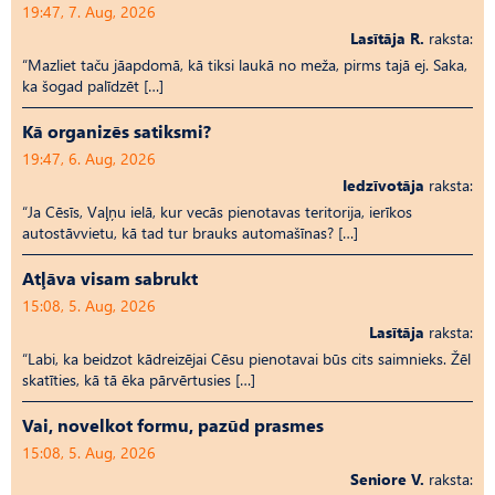
19:47, 7. Aug, 2026
Lasītāja R.
raksta:
“Mazliet taču jāapdomā, kā tiksi laukā no meža, pirms tajā ej. Saka,
ka šogad palīdzēt […]
Kā organizēs satiksmi?
19:47, 6. Aug, 2026
Iedzīvotāja
raksta:
“Ja Cēsīs, Vaļņu ielā, kur vecās pienotavas teritorija, ierīkos
autostāvvietu, kā tad tur brauks automašīnas? […]
Atļāva visam sabrukt
15:08, 5. Aug, 2026
Lasītāja
raksta:
“Labi, ka beidzot kādreizējai Cēsu pienotavai būs cits saimnieks. Žēl
skatīties, kā tā ēka pārvērtusies […]
Vai, novelkot formu, pazūd prasmes
15:08, 5. Aug, 2026
Seniore V.
raksta: