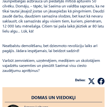
Jaunpiebalgas aizbrauca un piedalījās mītiņā aptuveni 50
cilvēku. Domāju, – tāpēc, lai Saeima un valdība saprastu, ka ne
tikai tautai jāsajož jostas un jāsaspiežas kā pingvīniem. Daudzi
zaudē darbu, daudziem samazina slodzes, bet kaut kā nevaru
saklausīt, cik samazinās algu visiem tiem, kuriem, piemēram,
12 000 latu mēnešalga. Citiem tai paša laikā jāiztiek ar 80 latu
lielu algu… Lūk, kā!
Neatbalstu demolēšanu, bet dziesmoto revolūciju laiks arī
pagājis. Jādara iespējamais, lai beidzot sadzird!
Varbūt zemniekiem, uzņēmējiem, mediķiem un skolotājiem
vajadzētu saņemties un piesūtīt Saeimai visu ciesto
zaudējumu aprēķinus?
Dalies:
DOMAS UN VIEDOKĻI
Agnese Leiburga