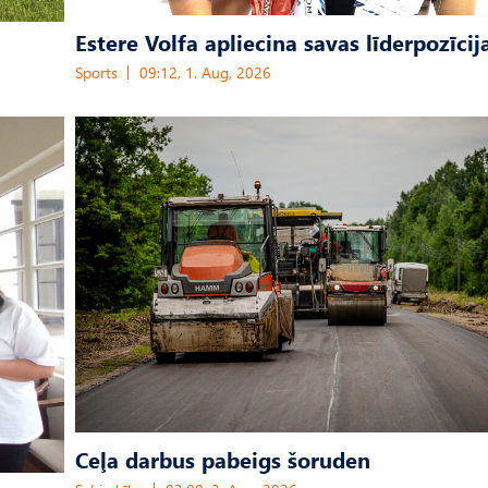
Estere Volfa apliecina savas līderpozīcij
Sports
09:12, 1. Aug, 2026
Ceļa darbus pabeigs šoruden