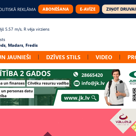
ABONĒŠANA
E-AVĪZE
ZIŅOT DRUVAI
OLITISKĀ REKLĀMA
jš 5.57 m/s, R vēja virziens
sts
ēds, Madars, Fredis
UN JAUNIEŠI
DZĪVES STILS
VIDEO
PR