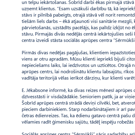
un telpu iekārtošanas. Šobrīd darbi ēkas pirmajā stāvā 
uzņemt klientus. “Esam uzsākuši darbību tā, kā ieprie
stāvs ir pilnībā pabeigts, otrajā stāvā vēl norit remont
tiešām liels darbs – ēkā atjaunoti visi sanitārie mezgli
pārvietošanās, uzstādīts pacēlājs, kas palīdz izkļūt no 
stāvu. Pirmajās divās nedēļās centrā iekārtojušies seši 
centra izveidi stāsta sociālās aprūpes centra “Sērmūkši
Pirmās divas nedēļas pagājušas, klientiem iepazīstoties
viens ar otru apradām. Mūsu klienti iepriekš bijuši cito
nepieciešams laiks, lai iedzīvotos un uzticētos. Otrajā 
aprūpes centrs, lai nodrošinātu klientu labsajūtu, rīko
vadītāja teritorijā vēlas ierīkot dārziņu, kur klienti va
E. Jēkabsone informē, ka divas reizes mēnesī aprūpes 
dzīvesstāsti ir visdažādākie. Seni­o­riem patīk, ja ar viņ
Šobrīd aprūpes centrā strādā deviņi cilvēki, bet, atver
pieciem darbiniekiem. Starp nodarbinātajiem ir arī pavā
četras ēdienreizes. Tas, ka ēdienu gatavo centrā pašu 
vēlamies radīt ģimenisku sajūtu, tādēļ iespēju robežās 
Sociālās aprūpes centrs “Sērmūkši” sācis sadarbību ar