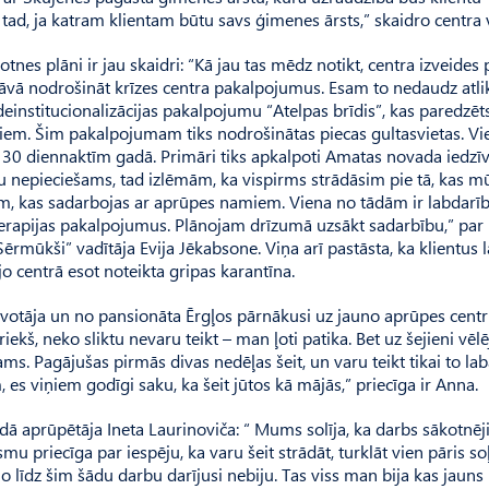
 tad, ja katram klientam būtu savs ģimenes ārsts,” skaidro centra 
otnes plāni ir jau skaidri: “Kā jau tas mēdz notikt, centra izveides
 stāvā nodrošināt krīzes centra pakalpojumus. Esam to nedaudz atlik
nstitucionalizācijas pakalpojumu “Atelpas brīdis”, kas paredzēt
em. Šim pakalpojumam tiks nodrošinātas piecas gultasvietas. Vi
30 diennaktīm gadā. Primāri tiks apkalpoti Amatas novada iedzīvo
u nepieciešams, tad izlēmām, ka vispirms strādāsim pie tā, kas m
ijām, kas sadarbojas ar aprūpes namiem. Viena no tādām ir labdarī
terapijas pakalpojumus. Plānojam drīzumā uzsākt sadarbību,” par
rmūkši” vadītāja Evija Jēkabsone. Viņa arī pastāsta, ka klientus 
o centrā esot noteikta gripas karantīna.
zīvotāja un no pansionāta Ērgļos pārnākusi uz jauno aprūpes cent
kš, neko sliktu nevaru teikt – man ļoti patika. Bet uz šejieni vēlē
ams. Pagājušas pirmās divas nedēļas šeit, un varu teikt tikai to la
es viņiem godīgi saku, ka šeit jūtos kā mājās,” priecīga ir Anna.
ādā aprūpētāja Ineta Laurinoviča: “ Mums solīja, ka darbs sākotnēji
smu priecīga par iespēju, ka varu šeit strādāt, turklāt vien pāris so
o līdz šim šādu darbu darījusi nebiju. Tas viss man bija kas jauns