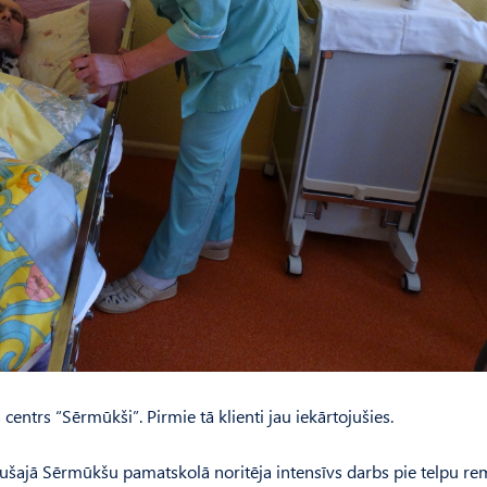
ntrs “Sērmūkši”. Pirmie tā klienti jau iekārtojušies.
ijušajā Sērmūkšu pamatskolā noritēja intensīvs darbs pie telpu r