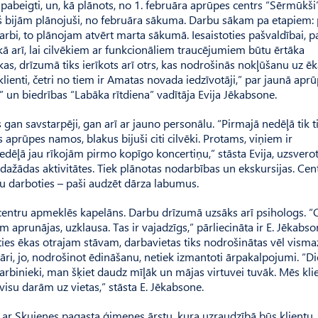
pabeigti, un, kā plānots, no 1. februāra aprūpes centrs “Sērmūkši”
kš bijām plānojuši, no februāra sākuma. Darbu sākam pa etapiem:
darbi, to plānojam atvērt marta sākumā. Iesaistoties paš­valdībai, p
, kā arī, lai cilvēkiem ar funkcionāliem traucējumiem būtu ērtāka
ēkas, drīzumā tiks ierīkots arī otrs, kas nodrošinās nokļūšanu uz ē
klienti, četri no tiem ir Amatas novada iedzīvotāji,” par jaunā apr
” un biedrības “Labāka rītdiena” vadītāja Evija Jēkabsone.
 gan savstarpēji, gan arī ar jauno personālu. “Pirmajā nedēļā tik 
s aprūpes namos, blakus bijuši citi cilvēki. Protams, viņiem ir
nedēļā jau rīkojām pirmo kopīgo koncertiņu,” stāsta Evija, uzsverot
s dažādas aktivitātes. Tiek plānotas nodarbības un ekskursijas. Cen
rētu darboties – paši audzēt dārza labumus.
centru apmeklēs kapelāns. Darbu drīzumā uzsāks arī psihologs. “
iem aprunājas, uzklausa. Tas ir vajadzīgs,” pārliecināta ir E. Jēkabso
oties ēkas otrajam stāvam, darbavietas tiks nodrošinātas vēl visma
ri, jo, nodrošinot ēdināšanu, netiek izmantoti ārpakalpojumi. “Di
darbinieki, man šķiet daudz mīļāk un mājas virtuvei tuvāk. Mēs kl
visu darām uz vietas,” stāsta E. Jēkabsone.
ī ar Skujenes pagasta ģimenes ārstu, kura uzraudzībā būs klientu