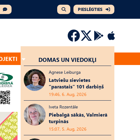
PIESLĒGTIES
OJEKTI
DOMAS UN VIEDOKĻI
Agnese Leiburga
Latviešu sievietes
“parastais” 101 darbiņš
19:46, 6. Aug, 2026
Iveta Rozentāle
Piebalgā sākās, Valmierā
turpinās
15:07, 5. Aug, 2026