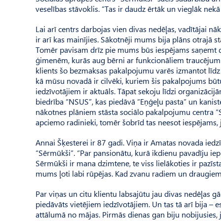
veselības stāvoklis. “Tas ir daudz ērtāk un vieglāk nekā
Lai arī centrs darbojas vien divas nedēļas, vadītājai nāk
ir arī kas mainījies. Sā­kotnēji mums bija plāns otrajā
Tomēr pavisam drīz pie mums būs iespējams saņemt dei
ģimenēm, kurās aug bērni ar funkcionāliem traucējumi
klients šo bezmaksas pakalpojumu varēs izmantot līdz 
kā mūsu novadā ir cilvēki, kuriem šis pakalpojums būt
iedzīvotājiem ir aktuāls. Tāpat sekoju līdzi organizāc
biedrība “NSUS”, kas piedāvā “Eņģeļu pasta” un kanis
nākotnes plāniem stāsta sociālo pakalpojumu centra “Sē
apciemo radinieki, tomēr šobrīd tas neesot iespējams, j
Annai Šķesterei ir 87 gadi. Viņa ir Amatas novada ied
“Sērmūkši”. “Par pansionātu, kurā ikdienu pavadīju ieprie
Sērmūkši ir mana dzimtene, te viss lielākoties ir pazīst
mums ļoti labi rūpējas. Kad zvanu radiem un draugiem, 
Par viņas un citu klientu labsajūtu jau divas nedēļas g
piedāvāts vietējiem iedzīvotājiem. Un tas tā arī bija – e
attālumā no mājas. Pirmās dienas gan biju nobijusies, j