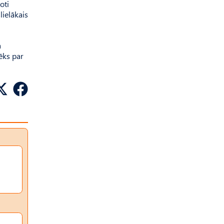
oti
lielākais
a
ēks par