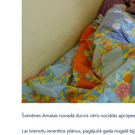
Šomēnes Amatas novadā durvis vēris sociālās aprūpes ce
Lai īstenotu iecerētos plānus, pagājušā gada nogalē b