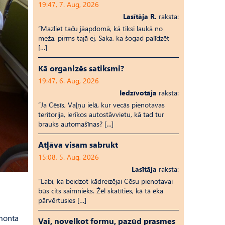
19:47, 7. Aug, 2026
Lasītāja R.
raksta:
“Mazliet taču jāapdomā, kā tiksi laukā no
meža, pirms tajā ej. Saka, ka šogad palīdzēt
[…]
Kā organizēs satiksmi?
19:47, 6. Aug, 2026
Iedzīvotāja
raksta:
“Ja Cēsīs, Vaļņu ielā, kur vecās pienotavas
teritorija, ierīkos autostāvvietu, kā tad tur
brauks automašīnas? […]
Atļāva visam sabrukt
15:08, 5. Aug, 2026
Lasītāja
raksta:
“Labi, ka beidzot kādreizējai Cēsu pienotavai
būs cits saimnieks. Žēl skatīties, kā tā ēka
pārvērtusies […]
emonta
Vai, novelkot formu, pazūd prasmes