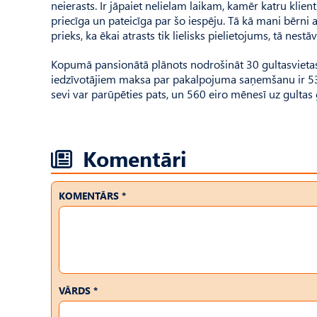
neierasts. Ir jāpaiet nelielam laikam, kamēr katru klient
priecīga un pateicīga par šo iespēju. Tā kā mani bērni
prieks, ka ēkai atrasts tik lielisks pielietojums, tā nestā
Kopumā pansionātā plānots nodrošināt 30 gultasvieta
iedzīvotājiem maksa par pakalpojuma saņemšanu ir 530 
sevi var parūpēties pats, un 560 eiro mēnesī uz gultas
Komentāri
KOMENTĀRS *
VĀRDS *