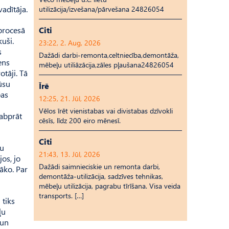
vadītāja.
utilizācija/izvešana/pārvešana 24826054
 procesā
Citi
uši.
23:22, 2. Aug, 2026
s
Dažādi darbi-remonta,celtniecība,demontāža,
ens
mēbeļu utiliāzācija,zāles pļaušana24826054
tāji. Tā
ūsu
Īrē
bas
12:25, 21. Jūl, 2026
Vēlos īrēt vienistabas vai divistabas dzīvokli
labprāt
cēsīs, līdz 200 eiro mēnesī.
Citi
ru
21:43, 13. Jūl, 2026
jos, jo
Dažādi saimnieciskie un remonta darbi,
bāko. Par
demontāža-utilizācija, sadzīves tehnikas,
mēbeļu utilizācija, pagrabu tīrīšana. Visa veida
transports. […]
 tiks
ļu
 un