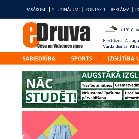
PASĀKUMI
SLUDINĀJUMI
KONTAKTI
REKLĀMA
P
+19° C, vē
Piektdiena, 7. augu
Vārda dienas:
Alfr
SABIEDRĪBA
SPORTS
IZGLĪTĪBA 