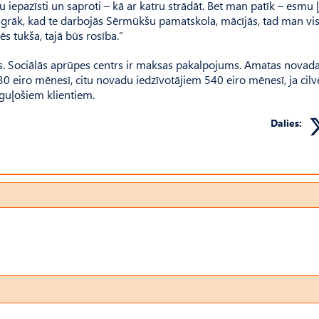
u iepazīsti un saproti – kā ar katru strādāt. Bet man patīk – esmu ļ
 agrāk, kad te darbojās Sērmūkšu pamatskola, mācījās, tad man vis
vēs tukša, tajā būs rosība.”
s. Sociālās aprūpes centrs ir maksas pakalpojums. Amatas novad
eiro mēnesī, citu novadu iedzīvotājiem 540 eiro mēnesī, ja cilv
 guļošiem klientiem.
Dalies: