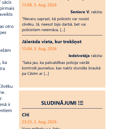
 sācis
15:08, 5. Aug, 2026
 pirmais
Seniore V.
raksta:
aveikts
“Nevaru saprast, kā policists var nosist
cilvēku. Jā, neesot bijis darbā, bet vai
kas otro
policistiem neiemāca, […]
ūpes
Jāierāda vieta, kur trokšņot
15:04, 3. Aug, 2026
tiešām
Iedzīvotāja
raksta:
, ka
“Saka jau, ka pašvaldības policija vairāk
tra
kontrolē jauniešus, kas nakts stundās braukā
pa Cēsīm ar […]
Cilvēku
ne.
z
SLUDINĀJUMI
enā ir
ientiem
Citi
23:25, 2. Aug, 2026
Veco mēbeļu u.c. lietu