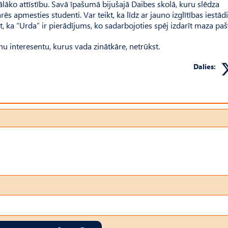
āko attīstību. Savā īpašumā bijušajā Daibes skolā, kuru slēdza
rēs apmesties studenti. Var teikt, ka līdz ar jauno izglītības iestād
t, ka “Urda” ir pierādījums, ko sadarbojoties spēj izdarīt maza paš
nu interesentu, kurus vada zinātkāre, netrūkst.
Dalies: