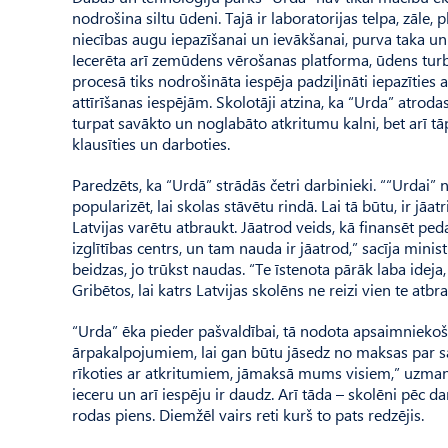
nodrošina siltu ūdeni. Tajā ir la­boratorijas telpa, zāle,
niecības augu iepazīšanai un ievākšanai, purva taka un
Iecerēta arī zem­ūdens vērošanas platforma, ūdens tur
procesā tiks nodrošināta iespēja padziļināti iepazītie
attīrīšanas iespējām. Skolotāji atzina, ka “Urda” atrod
turpat savākto un noglabāto atkritumu kalni, bet arī tā
klausīties un darboties.
Paredzēts, ka “Urdā” strādās četri darbinieki. ““Urdai
popularizēt, lai skolas stāvētu rindā. Lai tā būtu, ir jā
Latvijas varētu atbraukt. Jāatrod veids, kā finansēt ped
izglītības centrs, un tam nauda ir jāatrod,” sacīja mini
beidzas, jo trūkst naudas. “Te īstenota pārāk laba ideja,
Gribētos, lai katrs Latvijas skolēns ne reizi vien te atbr
“Urda” ēka pieder pašvaldībai, tā nodota apsaimniekoš
ārpakalpojumiem, lai gan būtu jāsedz no maksas par sa
rīkoties ar atkritumiem, jāmaksā mums visiem,” uzmanī
ieceru un arī iespēju ir daudz. Arī tāda – skolēni pēc 
rodas piens. Diemžēl vairs reti kurš to pats redzējis.