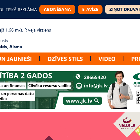
ABONĒŠANA
E-AVĪZE
ZIŅOT DRUVAI
OLITISKĀ REKLĀMA
jš 1.66 m/s, R vēja virziens
gusts
lds, Aisma
UN JAUNIEŠI
DZĪVES STILS
VIDEO
PR