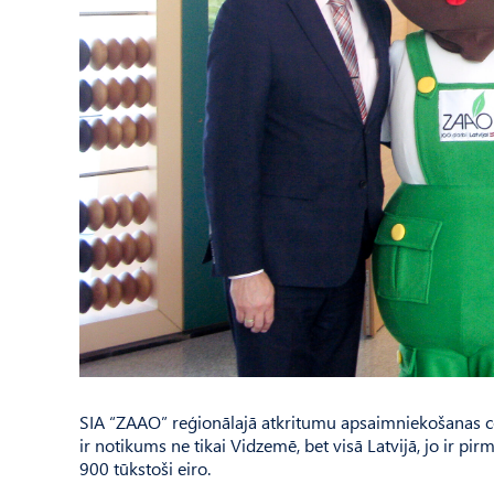
SIA “ZAAO” reģionālajā atkritumu apsaimniekošanas ce
ir notikums ne tikai Vidzemē, bet visā Latvijā, jo ir pir
900 tūkstoši eiro.