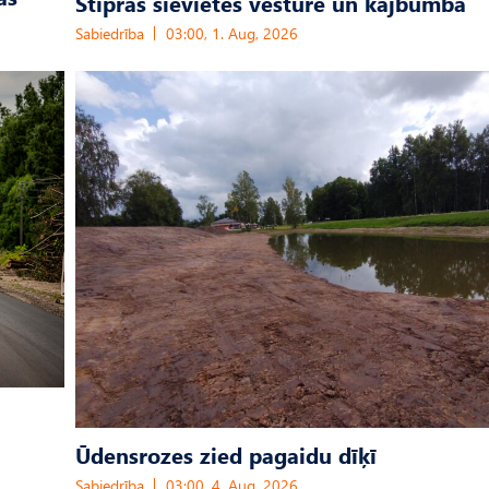
Stipras sievietes vēsturē un kājbumba
Sabiedrība
03:00, 1. Aug, 2026
Ūdensrozes zied pagaidu dīķī
Sabiedrība
03:00, 4. Aug, 2026