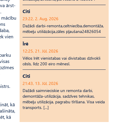
ava ārst­
Citi
.
t mācību
23:22, 2. Aug, 2026
ens
Dažādi darbi-remonta,celtniecība,demontāža,
daba,
mēbeļu utiliāzācija,zāles pļaušana24826054
ek vien
Īrē
12:25, 21. Jūl, 2026
 parku
Vēlos īrēt vienistabas vai divistabas dzīvokli
visas
cēsīs, līdz 200 eiro mēnesī.
 nozīmes
s
Citi
21:43, 13. Jūl, 2026
istrs.
Dažādi saimnieciskie un remonta darbi,
demontāža-utilizācija, sadzīves tehnikas,
mēbeļu utilizācija, pagrabu tīrīšana. Visa veida
ināt, kā
transports. […]
ašināta,
ēt, kā