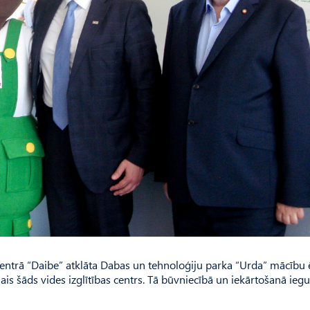
ntrā “Daibe” atklāta Dabas un tehnoloģiju parka “Urda” mācību 
mais šāds vides izglītības centrs. Tā būvniecībā un iekārtošanā iegul