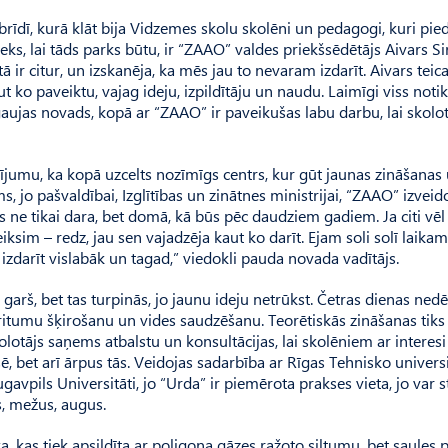
 brīdī, kurā klāt bija Vidzemes skolu skolēni un pedagogi, kuri pied
eks, lai tāds parks būtu, ir “ZAAO” valdes priekšsēdētājs Aivars Si
ā ir citur, un izskanēja, ka mēs jau to nevaram izdarīt. Aivars teica
 ko paveiktu, vajag ideju, izpildītāju un naudu. Laimīgi viss notik
gaujas novads, kopā ar “ZAAO” ir paveikušas labu darbu, lai skolo
jumu, ka kopā uzcelts nozīmīgs centrs, kur gūt jaunas zināšanas
ms, jo pašvaldībai, Izglītības un zinātnes ministrijai, “ZAAO” izveid
ne tikai dara, bet domā, kā būs pēc daudziem gadiem. Ja citi vēl 
iksim – redz, jau sen vajadzēja kaut ko darīt. Ejam soli solī laika
 izdarīt vislabāk un tagad,” viedokli pauda novada vadītājs.
is garš, bet tas turpinās, jo jaunu ideju netrūkst. Četras dienas nedē
itumu šķirošanu un vides saudzēšanu. Teorētiskās zināšanas tiks
lotājs sa­ņems atbalstu un konsultācijas, lai skolēniem ar interesi
ē, bet arī ārpus tās. Veidojas sadarbība ar Rīgas Tehnisko universi
ugavpils Universitāti, jo “Urda” ir pie­mērota prakses vieta, jo var 
s, mežus, augus.
 kas tiek apsildīta ar poligona gāzes ražoto siltumu, bet saules p