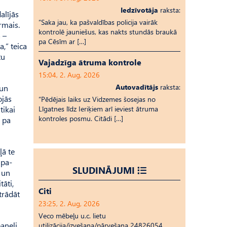
Iedzīvotāja
raksta:
alījās
“Saka jau, ka pašvaldības policija vairāk
rmais.
kontrolē jauniešus, kas nakts stundās braukā
 –
pa Cēsīm ar […]
a,” teica
tu
Vajadzīga ātruma kontrole
15:04, 2. Aug, 2026
Autovadītājs
raksta:
 un
ojās
“Pēdējais laiks uz Vid­ze­mes šosejas no
tikai
Līgatnes līdz Ieriķiem arī ieviest ātruma
kontroles posmu. Citādi […]
m pa
ļā te
 pa­
SLUDINĀJUMI
 un
tāti,
Citi
strādāt
23:25, 2. Aug, 2026
Veco mēbeļu u.c. lietu
aneļi
utilizācija/izvešana/pārvešana 24826054