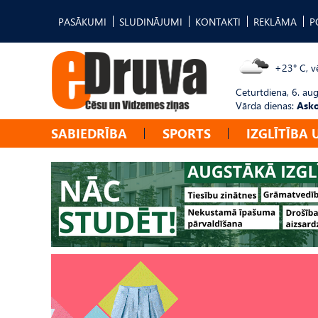
PASĀKUMI
SLUDINĀJUMI
KONTAKTI
REKLĀMA
P
+23° C, vē
Ceturtdiena, 6. au
Vārda dienas:
Asko
SABIEDRĪBA
SPORTS
IZGLĪTĪBA 