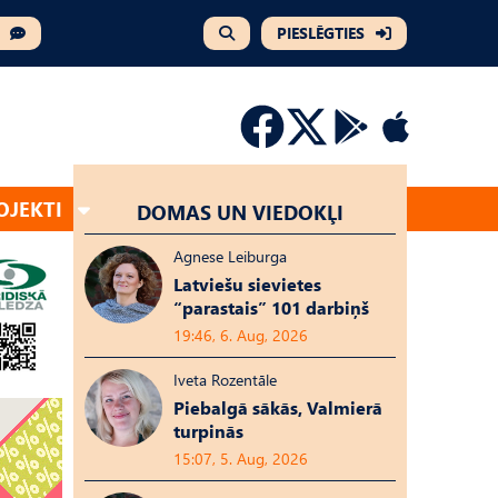
PIESLĒGTIES
OJEKTI
DOMAS UN VIEDOKĻI
Agnese Leiburga
Latviešu sievietes
“parastais” 101 darbiņš
19:46, 6. Aug, 2026
Iveta Rozentāle
Piebalgā sākās, Valmierā
turpinās
15:07, 5. Aug, 2026