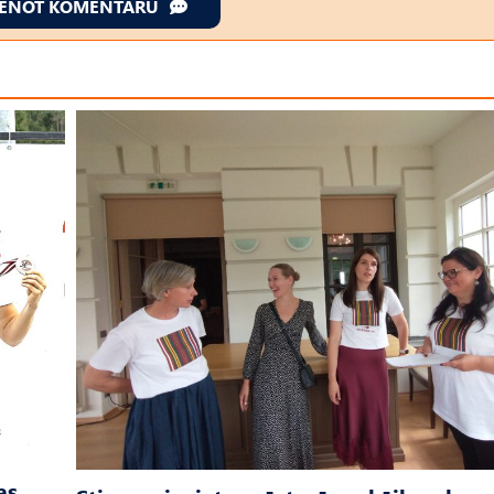
IENOT KOMENTĀRU
as