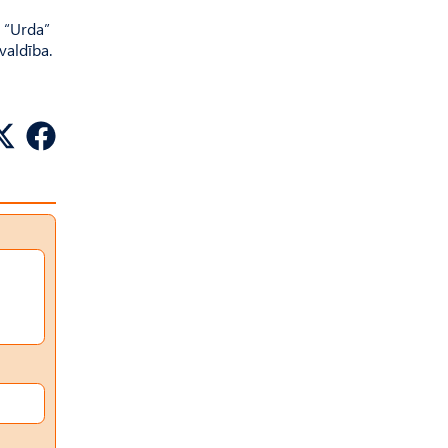
i “Urda”
valdība.