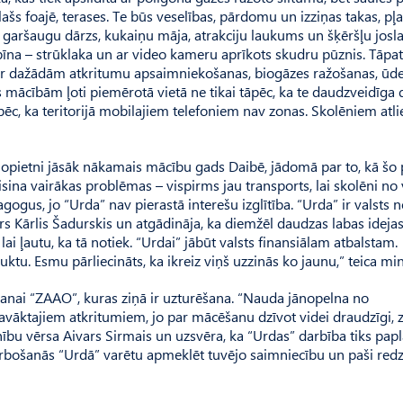
 plašs foajē, terases. Te būs veselības, pārdo­mu un izziņas takas, pļ
 garšaugu dārzs, kukaiņu māja, atrakciju laukums un šķēršļu josla
bīna – strūklaka un ar video kameru aprīkots skudru pūznis. Tāpa
s ar dažādām atkritumu apsaimniekošanas, biogāzes ražo­šanas, ūd
as mācībām ļoti piemērotā vietā ne tikai tāpēc, ka te daudzveidīga 
pēc, ka teritorijā mobilajiem telefoniem nav zonas. Skolēniem atli
” nopietni jāsāk nākamais mācību gads Daibē, jādomā par to, kā šo
atrisina vairākas problēmas – vispirms jau transports, lai skolēni no 
agogus, jo “Urda” nav pierastā interešu izglītība. “Urda” ir valsts
strs Kārlis Šadurskis un atgādināja, ka diemžēl daudzas labas ideja
 lai ļautu, ka tā notiek. “Urdai” jābūt valsts finansiālam atbalstam.
auktu. Esmu pārliecināts, ka ikreiz viņš uzzinās ko jaunu,” teica min
anai “ZAAO”, kuras ziņā ir uzturēšana. “Nauda jānopelna no
vāktajiem atkritumiem, jo par mācēšanu dzīvot videi draudzīgi, z
bu vērsa Aivars Sirmais un uzsvēra, ka “Urdas” darbība tiks papl
darbošanās “Urdā” varētu apmeklēt tuvējo saimniecību un paši redz