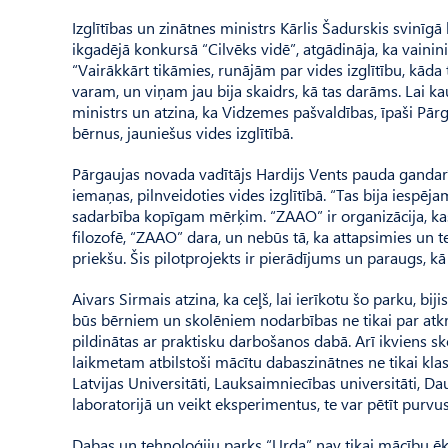
Izglītības un zinātnes ministrs Kārlis Šadurskis svinīgā
ikgadējā konkursā “Cilvēks vidē”, atgādināja, ka vainini
“Vairākkārt tikāmies, runājām par vides izglītību, kāda t
varam, un viņam jau bija skaidrs, kā tas darāms. Lai kaut
ministrs un atzina, ka Vidzemes paš­valdības, īpaši Pār
bērnus, jauniešus vides izglītībā.
Pārgaujas novada vadītājs Hardijs Vents pauda gandarī
iemaņas, pilnveidoties vides izglītībā. “Tas bija iespēja
sadarbība kopīgam mērķim. “ZAAO” ir organizācija, kas 
filozofē, “ZAAO” dara, un nebūs tā, ka attapsimies un te
priekšu. Šis pilotprojekts ir pierādījums un paraugs, kā
Aivars Sirmais atzina, ka ceļš, lai ierīkotu šo parku, bij
būs bērniem un skolēniem nodarbības ne tikai par atkr
pildinātas ar praktisku darbošanos dabā. Arī ikviens sko
laikmetam atbilstoši mācītu dabas­zinātnes ne tikai klas
Latvijas Universitāti, Lauksaim­niecības universitāti, Da
laboratorijā un veikt eksperimentus, te var pētīt pur­vu
Dabas un tehnoloģiju parks “Urda” nav tikai mācību ēka,