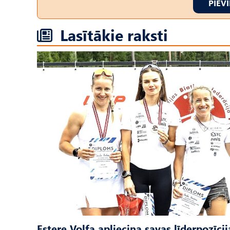
PIEV
Lasītākie raksti
Estere Volfa apliecina savas līderpozīcij