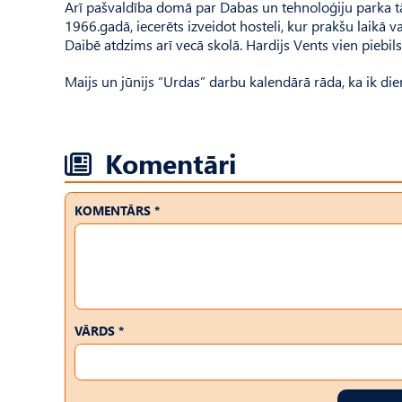
Arī pašvaldība domā par Dabas un tehnoloģiju parka tāl
1966.gadā, iecerēts izveidot hosteli, kur prakšu laikā va
Daibē atdzims arī vecā skolā. Hardijs Vents vien piebils
Maijs un jūnijs “Urdas” darbu kalendārā rāda, ka ik die
Komentāri
KOMENTĀRS *
VĀRDS *