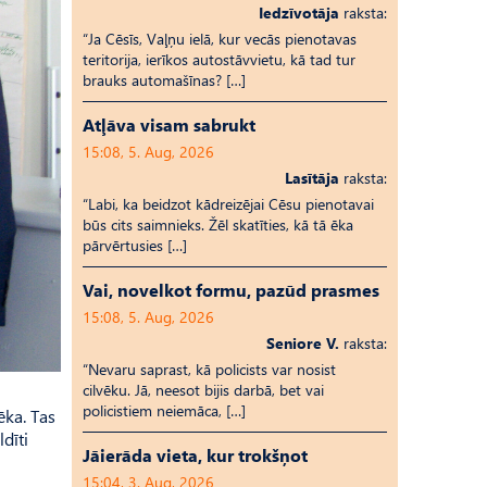
Iedzīvotāja
raksta:
“Ja Cēsīs, Vaļņu ielā, kur vecās pienotavas
teritorija, ierīkos autostāvvietu, kā tad tur
brauks automašīnas? […]
Atļāva visam sabrukt
15:08, 5. Aug, 2026
Lasītāja
raksta:
“Labi, ka beidzot kādreizējai Cēsu pienotavai
būs cits saimnieks. Žēl skatīties, kā tā ēka
pārvērtusies […]
Vai, novelkot formu, pazūd prasmes
15:08, 5. Aug, 2026
Seniore V.
raksta:
“Nevaru saprast, kā policists var nosist
cilvēku. Jā, neesot bijis darbā, bet vai
policistiem neiemāca, […]
ēka. Tas
dīti
Jāierāda vieta, kur trokšņot
15:04, 3. Aug, 2026