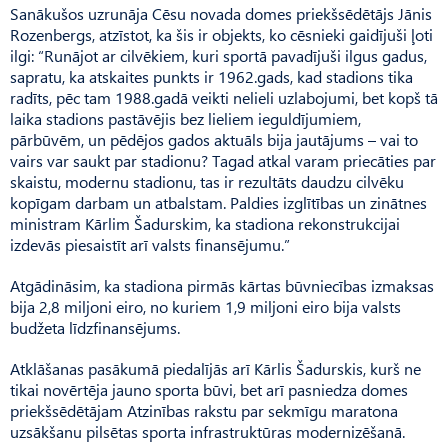
Sanākušos uzrunāja Cēsu novada domes priekšsēdētājs Jānis
Rozenbergs, atzīstot, ka šis ir objekts, ko cēsnieki gaidījuši ļoti
ilgi: “Runājot ar cilvēkiem, kuri sportā pavadījuši ilgus gadus,
sapratu, ka atskaites punkts ir 1962.gads, kad stadions tika
radīts, pēc tam 1988.gadā veikti nelieli uzlabojumi, bet kopš tā
laika stadions pastāvējis bez lieliem ieguldījumiem,
pārbūvēm, un pēdējos gados aktuāls bija jautājums – vai to
vairs var saukt par stadi­onu? Tagad atkal varam priecāties par
skaistu, modernu stadionu, tas ir rezultāts daudzu cilvēku
kopīgam darbam un atbalstam. Paldies izglītības un zinātnes
ministram Kārlim Ša­durskim, ka stadiona rekonstrukcijai
izdevās piesaistīt arī valsts finansējumu.”
Atgādināsim, ka stadiona pirmās kārtas būvniecības izmaksas
bija 2,8 miljoni eiro, no kuriem 1,9 miljoni eiro bija valsts
budžeta līdzfinansējums.
Atklāšanas pasākumā piedalījās arī Kārlis Šadurskis, kurš ne
tikai novērtēja jauno sporta būvi, bet arī pasniedza domes
priekšsēdētājam Atzinības rakstu par sekmīgu maratona
uzsākšanu pilsētas sporta infrastruktūras modernizēšanā.