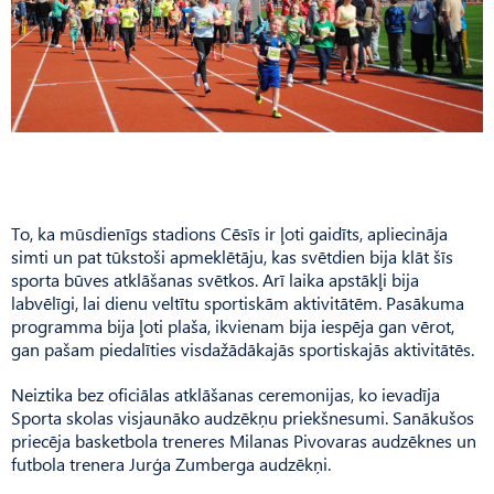
To, ka mūsdienīgs stadions Cēsīs ir ļoti gaidīts, apliecināja
simti un pat tūkstoši apmeklētāju, kas svētdien bija klāt šīs
sporta būves atklāšanas svētkos. Arī laika apstākļi bija
labvēlīgi, lai dienu veltītu sportiskām aktivitātēm. Pasākuma
programma bija ļoti plaša, ikvienam bija iespēja gan vērot,
gan pašam piedalīties visdažādākajās sportiskajās aktivitātēs.
Neiztika bez oficiālas atklāšanas ceremonijas, ko ievadīja
Sporta skolas visjaunāko audzēkņu priekšnesumi. Sanākušos
priecēja basketbola treneres Milanas Pivovaras audzēknes un
futbola trenera Jurģa Zumberga audzēkņi.