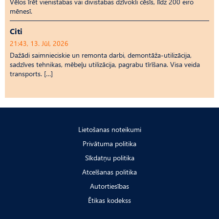
Vēlos īrēt vienistabas vai divistabas dzīvokli cēsīs, līdz 200 eiro
mēnesī.
Citi
21:43, 13. Jūl, 2026
Dažādi saimnieciskie un remonta darbi, demontāža-utilizācija,
sadzīves tehnikas, mēbeļu utilizācija, pagrabu tīrīšana. Visa veida
transports. […]
Lietošanas noteikumi
Privātuma politika
Sīkdatņu politika
Atcelšanas politika
Autortiesības
Ētikas kodekss