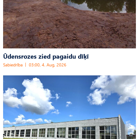
Ūdensrozes zied pagaidu dīķī
Sabiedrība
03:00, 4. Aug, 2026