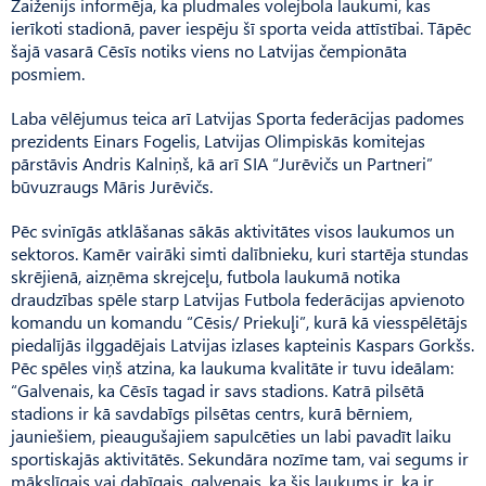
Zaiženijs informēja, ka pludmales volejbola laukumi, kas
ierīkoti stadionā, paver iespēju šī sporta veida attīstībai. Tāpēc
šajā vasarā Cēsīs notiks viens no Latvijas čempionāta
posmiem.
Laba vēlējumus teica arī Latvijas Sporta federācijas padomes
prezidents Einars Fogelis, Latvijas Olimpiskās komitejas
pārstāvis Andris Kalniņš, kā arī SIA “Jurēvičs un Partneri”
būvuzraugs Māris Jurēvičs.
Pēc svinīgās atklāšanas sākās aktivitātes visos laukumos un
sektoros. Kamēr vairāki simti dalībnieku, kuri startēja stundas
skrējienā, aizņēma skrejceļu, futbola laukumā notika
draudzības spēle starp Latvijas Futbola federācijas apvienoto
komandu un komandu “Cēsis/ Priekuļi”, kurā kā viesspēlētājs
piedalījās ilggadējais Latvijas izlases kapteinis Kaspars Gorkšs.
Pēc spēles viņš atzina, ka laukuma kvalitāte ir tuvu ideālam:
“Galvenais, ka Cēsīs tagad ir savs stadions. Katrā pilsētā
stadions ir kā savdabīgs pilsētas centrs, kurā bērniem,
jauniešiem, pieaugušajiem sapulcēties un labi pavadīt laiku
sportiskajās aktivitātēs. Sekundāra nozīme tam, vai segums ir
mākslīgais vai dabīgais, galvenais, ka šis laukums ir, ka ir