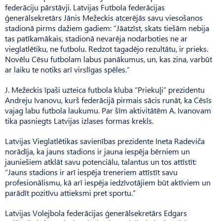
federāciju pārstāvji. Latvijas Futbola federācijas
ģenerālsekretārs Jānis Mežeckis atcerējās savu viesošanos
stadionā pirms dažiem gadiem: “Jāatzīst, skats tiešām nebija
tas patīkamākais, stadionā nevarēja nodarboties ne ar
vieglatlētiku, ne futbolu. Redzot tagadējo rezultātu, ir prieks.
Novēlu Cēsu futbolam labus panākumus, un, kas zina, varbūt
ar laiku te notiks arī virslīgas spēles.”
J. Mežeckis īpaši uzteica futbola kluba “Priekuļi” prezidentu
Andreju Ivanovu, kurš federācijā pirmais sācis runāt, ka Cēsīs
vajag labu futbola laukumu. Par šīm aktivitātēm A. Ivanovam
tika pasniegts Latvijas izlases formas krekls.
Latvijas Vieglatlētikas savienības prezidente Ineta Radeviča
norādīja, ka jauns stadions ir jauna iespēja bērniem un
jauniešiem atklāt savu potenciālu, talantus un tos attīstīt:
“Jauns stadions ir arī iespēja treneriem attīstīt savu
profesionālismu, kā arī iespēja iedzīvotājiem būt aktīviem un
parādīt pozitīvu attieksmi pret sportu.”
Latvijas Volejbola federācijas ģenerālsekretārs Edgars