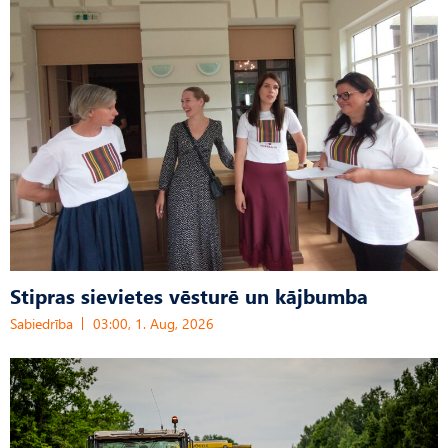
Stipras sievietes vēsturē un kājbumba
Sabiedrība
03:00, 1. Aug, 2026