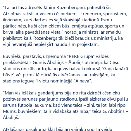
“Lai arī tas adresēts Jānim Rozenbergam, patiesībā šis
Atzinības raksts ir visiem cēsniekiem – treneriem, sportistiem,
ikvienam, kurš darbosies šajā skaistajā stadionā. Esmu
pārliecināts, ka šī cēsniekiem būs iemīļota atpūtas, sporta un
brīvā laika pavadīšanas vieta,” norādīja ministrs, ar smaidu
piebilstot, ka J. Ro­zenbergs tik bieži braucis uz ministriju, ka
viņi nevarējuši nepie­šķirt naudu šim projektam.
Būvnieku pārstāvis, uzņēmuma “RERE Grupa” valdes
priekšsēdētājs Guntis Āboltiņš – Āboliņš atzīmēja, ka Cēsu
stadions unikāls ar to, ka ieguvis balvu konkursā “Gada labākā
būve” vēl pirms tā oficiālās atvēršanas. Jau rakstījām, ka
stadions ieguva 1.vietu nominācijā “Ainava”.
“Man vislielākais gandarījums bija no rīta dzirdēt cēsnieku
pozitīvās sarunas par jauno stadionu. Īpaši aizķērās divu puišu
saruna futbola laukumā, kad viens teica – zini, te ļoti labi ripo!
Mums, būvniekiem, tā ir vislabākā atzinība,” teica G. Āboltiņš –
Āboliņš.
Atklāšanas pasākumā klāt bija arī vairāku sporta veidu