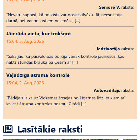
Seniore V.
raksta:
“Nevaru saprast, kā policists var nosist cilvēku. Jā, neesot bijis
darbā, bet vai policistiem neiemāca, […]
Jāierāda vieta, kur trokšņot
15:04, 3. Aug, 2026
Iedzīvotāja
raksta:
“Saka jau, ka pašvaldības policija vairāk kontrolē jauniešus, kas
nakts stundās braukā pa Cēsīm ar […]
Vajadzīga ātruma kontrole
15:04, 2. Aug, 2026
Autovadītājs
raksta:
“Pēdējais laiks uz Vid­ze­mes šosejas no Līgatnes līdz Ieriķiem arī
ieviest ātruma kontroles posmu. Citādi […]
Lasītākie raksti