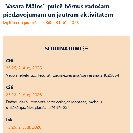
“Vasara Mālos” pulcē bērnus radošam
piedzīvojumam un jautrām aktivitātēm
Izglītība un jaunieši
03:00, 31. Jūl, 2026
SLUDINĀJUMI
Citi
23:25, 2. Aug, 2026
Veco mēbeļu u.c. lietu utilizācija/izvešana/pārvešana 24826054
Citi
23:22, 2. Aug, 2026
Dažādi darbi-remonta,celtniecība,demontāža, mēbeļu
utiliāzācija,zāles pļaušana24826054
Īrē
12:25, 21. Jūl, 2026