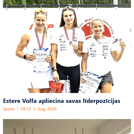
Estere Volfa apliecina savas līderpozīcijas
Sports
09:12, 1. Aug, 2026