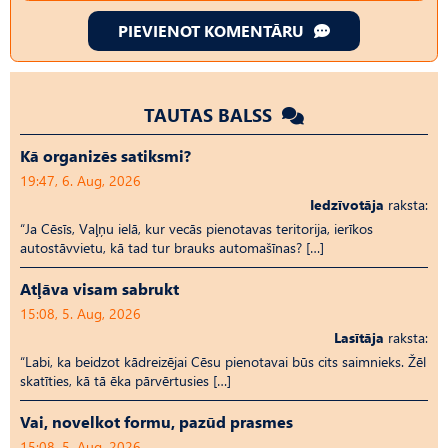
PIEVIENOT KOMENTĀRU
TAUTAS BALSS
Kā organizēs satiksmi?
19:47, 6. Aug, 2026
Iedzīvotāja
raksta:
“Ja Cēsīs, Vaļņu ielā, kur vecās pienotavas teritorija, ierīkos
autostāvvietu, kā tad tur brauks automašīnas? […]
Atļāva visam sabrukt
15:08, 5. Aug, 2026
Lasītāja
raksta:
“Labi, ka beidzot kādreizējai Cēsu pienotavai būs cits saimnieks. Žēl
skatīties, kā tā ēka pārvērtusies […]
Vai, novelkot formu, pazūd prasmes
15:08, 5. Aug, 2026