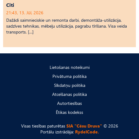
Citi
21:43, 13. Jūl, 2026
Dažādi saimnieciskie un remonta darbi, demontāža-utilizācija,
sadzīves tehnikas, mēbeļu utilizācija, pagrabu tīrīšana. Visa veida
transports. […]
Lietošanas noteikumi
Privātuma politika
Sīkdatņu politika
Atcelšanas politika
Autortiesības
Ētikas kodekss
Visas tiesības paturētas
SIA "Cēsu Druva"
© 2026
Portālu izstrādāja:
RydelCode.