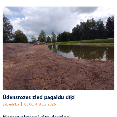
Ūdensrozes zied pagaidu dīķī
Sabiedrība
03:00, 4. Aug, 2026
Nemet akmeni cita dārziņā