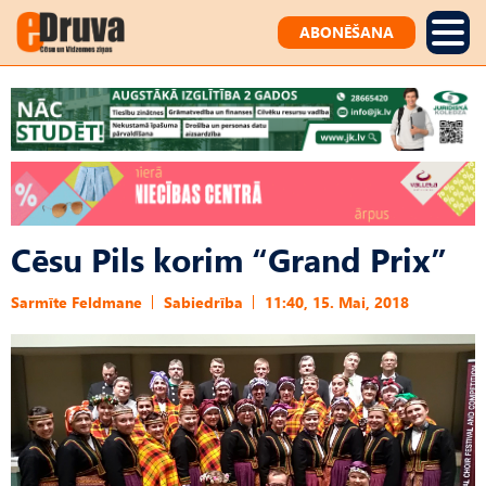
ABONĒŠANA
Cēsu Pils korim “Grand Prix”
Sarmīte Feldmane
Sabiedrība
11:40, 15. Mai, 2018