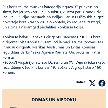
Pils koris tautas mūzikas kategorijā ieguva 97 punktus no
simts, bet jaukto koru – 93 punktus, kļūstot par “Grand Prix”
ieguvēju. Žūrijas pārstāvis no Polijas Dariušs Dičevskis augsti
novērtēja kora krāšņo vizuālo koptēlu, ko radīja tautastērpi,
un aicināja nākamgad piedalīties konkursā Polijā.
Konkursā balvu “Labākais diriģents” saņēma Cēsu Pils kora
diriģente Evita Konuša. “Esam ļoti laimīgi. Mums izdevās. Tas
ir mūsu diriģentu Marikas Austrumas un Evitas Konušas
ieguldītais darbs,” saka Agnese Ramata. Un, protams, katra
korista.
Pēc XXVI Vispārējo latviešu Dziesmu un XVI Deju svētku skašu
rezultātiem Cēsu Pils koris ir 19. labākais A grupā starp 160
koriem.
Dalies:
DOMAS UN VIEDOKĻI