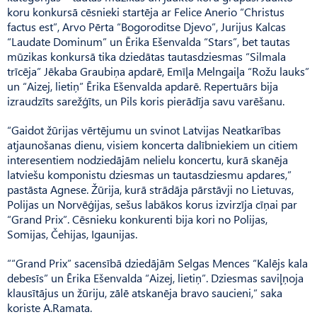
koru konkursā cēsnieki startēja ar Felice Anerio “Christus
factus est”, Arvo Pērta “Bogoroditse Djevo”, Jurijus Kalcas
“Laudate Dominum” un Ērika Ešenvalda “Stars”, bet tautas
mūzikas konkursā tika dziedātas tautasdziesmas “Silmala
trīcēja” Jēkaba Graubiņa apdarē, Emīļa Melngaiļa “Rožu lauks”
un “Aizej, lietiņ” Ērika Ešenvalda apdarē. Repertuārs bija
izraudzīts sarežģīts, un Pils koris pierādīja savu varēšanu.
“Gaidot žūrijas vērtējumu un svinot Latvijas Neatkarības
atjaunošanas dienu, visiem koncerta dalībniekiem un citiem
interesentiem nodziedājām nelielu koncertu, kurā skanēja
latviešu komponistu dziesmas un tautasdziesmu apdares,”
pastāsta Agnese. Žūrija, kurā strādāja pārstāvji no Lietuvas,
Polijas un Norvēģijas, sešus labākos korus izvirzīja cīņai par
“Grand Prix”. Cēsnieku konkurenti bija kori no Polijas,
Somijas, Čehijas, Igaunijas.
““Grand Prix” sacensībā dziedājām Selgas Mences “Kalējs kala
debesīs” un Ērika Ešenvalda “Aizej, lietiņ”. Dziesmas saviļņoja
klausītājus un žūriju, zālē atskanēja bravo saucieni,” saka
koriste A.Ramata.