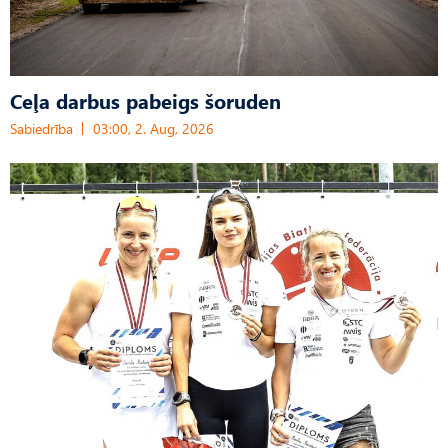
Ceļa darbus pabeigs šoruden
Sabiedrība
03:00, 2. Aug, 2026