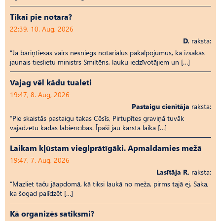
Tikai pie notāra?
22:39, 10. Aug, 2026
D.
raksta:
“Ja bāriņtiesas vairs nesniegs notariālus pakalpojumus, kā izsakās
jaunais tieslietu ministrs Smiltēns, lauku iedzīvotājiem un […]
Vajag vēl kādu tualeti
19:47, 8. Aug, 2026
Pastaigu cienītāja
raksta:
“Pie skaistās pastaigu takas Cēsīs, Pirtupītes graviņā tuvāk
vajadzētu kādas labierīcības. Īpaši jau karstā laikā […]
Laikam kļūstam vieglprātīgāki. Apmaldamies mežā
19:47, 7. Aug, 2026
Lasītāja R.
raksta:
“Mazliet taču jāapdomā, kā tiksi laukā no meža, pirms tajā ej. Saka,
ka šogad palīdzēt […]
Kā organizēs satiksmi?