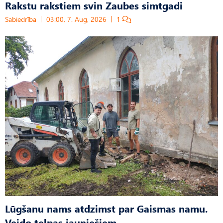
Rakstu rakstiem svin Zaubes simtgadi
Sabiedrība
03:00, 7. Aug, 2026
1
Lūgšanu nams atdzimst par Gaismas namu.
Veido telpas jauniešiem