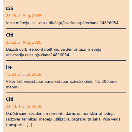
Citi
23:25, 2. Aug, 2026
Veco mēbeļu u.c. lietu utilizācija/izvešana/pārvešana 24826054
Citi
23:22, 2. Aug, 2026
Dažādi darbi-remonta,celtniecība,demontāža, mēbeļu
utiliāzācija,zāles pļaušana24826054
Īrē
12:25, 21. Jūl, 2026
Vēlos īrēt vienistabas vai divistabas dzīvokli cēsīs, līdz 200 eiro
mēnesī.
Citi
21:43, 13. Jūl, 2026
Dažādi saimnieciskie un remonta darbi, demontāža-utilizācija,
sadzīves tehnikas, mēbeļu utilizācija, pagrabu tīrīšana. Visa veida
transports. […]