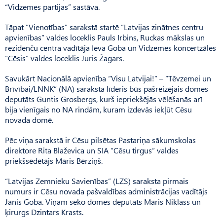
“Vidzemes partijas” sastāva.
Tāpat “Vienotības” sarakstā startē “Latvijas zinātnes centru
apvienības” valdes loceklis Pauls Irbins, Ruckas mākslas un
rezidenču centra vadītāja Ieva Goba un Vidzemes koncertzāles
“Cēsis” valdes loceklis Juris Žagars.
Savukārt Nacionālā apvienība “Visu Latvijai!” – “Tēvzemei un
Brīvībai/LNNK” (NA) saraksta līderis būs pašreizējais domes
deputāts Guntis Grosbergs, kurš iepriekšējās vēlēšanās arī
bija vienīgais no NA rindām, kuram izdevās iekļūt Cēsu
novada domē.
Pēc viņa sarakstā ir Cēsu pilsētas Pastariņa sākumskolas
direktore Rita Blaževica un SIA “Cēsu tirgus” valdes
priekšsēdētājs Māris Bērziņš.
“Latvijas Zemnieku Savienības” (LZS) saraksta pirmais
numurs ir Cēsu novada pašvaldības administrācijas vadītājs
Jānis Goba. Viņam seko domes deputāts Māris Niklass un
ķirurgs Dzintars Krasts.