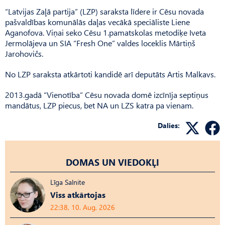
“Latvijas Zaļā partija” (LZP) saraksta līdere ir Cēsu novada
pašvaldības komunālās daļas vecākā speciāliste Liene
Aganofova. Viņai seko Cēsu 1.pamatskolas metodiķe Iveta
Jermolājeva un SIA “Fresh One” valdes loceklis Mārtiņš
Jarohovičs.
No LZP saraksta atkārtoti kandidē arī deputāts Artis Malkavs.
2013.gadā “Vienotība” Cēsu novada domē izcīnīja septiņus
mandātus, LZP piecus, bet NA un LZS katra pa vienam.
Dalies:
DOMAS UN VIEDOKĻI
Līga Salnite
Viss atkārtojas
22:38, 10. Aug, 2026