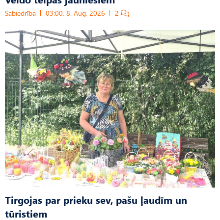
Sabiedrība
03:00, 8. Aug, 2026
2
Tirgojas par prieku sev, pašu ļaudīm un
tūristiem