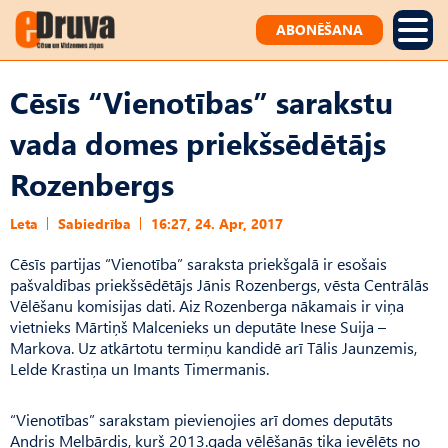
ABONĒŠANA
Cēsīs “Vienotības” sarakstu
vada domes priekšsēdētājs
Rozenbergs
Leta
Sabiedrība
16:27, 24. Apr, 2017
Cēsīs partijas “Vienotība” saraksta priekšgalā ir esošais
pašvaldības priekšsēdētājs Jānis Rozenbergs, vēsta Centrālās
Vēlēšanu komisijas dati. Aiz Rozenberga nākamais ir viņa
vietnieks Mārtiņš Malcenieks un deputāte Inese Suija –
Markova. Uz atkārtotu termiņu kandidē arī Tālis Jaunzemis,
Lelde Krastiņa un Imants Timermanis.
“Vienotības” sarakstam pievienojies arī domes deputāts
Andris Melbārdis, kurš 2013.gada vēlēšanās tika ievēlēts no