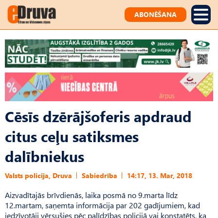
ABONĒŠANA
Cēsīs dzērājšoferis apdraud
citus ceļu satiksmes
dalībniekus
Valsts policija, Druva
Sabiedrība
14:17, 13. Mar, 2018
Aizvadītajās brīvdienās, laika posmā no 9.marta līdz
12.martam, saņemta informācija par 202 gadījumiem, kad
iedzīvotāji vērsušies pēc palīdzības policijā vai konstatēts, ka