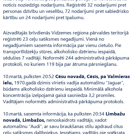
noticis noziedzīgs nodarījums. Reģistrēti 32 nodarījumi pret
personas dzīvību un veselību, 72 nodarījumi pret sabiedrisko
kārtību un 24 nodarījumi pret īpašumu.
Aizvadītajās brīvdienās Vidzemes reģiona pārvaldes teritorijā
reģistrēti 23 ceļu satiksmes negadījumi. Vienā no
negadījumiem saņemta informācija par vienu cietušo. Pie
transportlīdzekļu stūres, alkoholisko dzērienu iespaidā,
sēdušies 7 vadītāji. Noformēti 244 administratīvā pārkāpuma
protokoli, no kuriem 119 bija par ātruma pārsniegšanu.
10.martā, pulksten 20:52
Cēsu novadā, Cēsīs, pa Valmieras
ielu,
1970.gadā dzimis vīrietis vadīja automašīnu “Jaguar”,
būdams alkoholisko dzērienu iespaidā. Minimālā alkohola
koncentrācija izelpojamā gaisā sasniedza 3,2 promiles.
Vadītājam noformēts administratīvā pārkāpuma protokols.
10.martā, saņemta informācija, ka pulksten 20:34
Limbažu
novadā, Limbažos,
nenoskaidrots vadītājs, vadot
automašīnu “Audi”, ar savu braukšanas stilu apdraud citus
ceļu satiksmes dalībniekus. Iespējams, vadītājs pie spēkrata