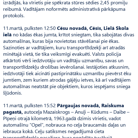
izrādījās, ka vīrietis pie spēkrata stūres sēdies 2,45 promiļu
reibumā. Vadītājam noformēts administratīvā pārkāpuma
protokols.
11.martā, pulksten 12:50
Cēsu novadā, Cēsīs, Lielā Skola
ielā
no kādas ēkas jumta, krītot sniegtam, tika sabojātas divas
automašīnas, kuras bija novietotas stāvēšanai pie ēkas.
Sazinoties ar vadītājiem, kuru transportlīdzekļi arī atradās
minētajā vietā, tie tika veiksmīgi evakuēti. Valsts policija
atkārtoti vērš iedzīvotāju un vadītāju uzmanību, savas un
transportlīdzekļu drošības ievērošanai. Iestājoties atkusnim,
iedzīvotāji tiek aicināti pastiprinātāku uzmanību pievērst ēku
jumtiem, zem kuriem atrodas gājēju ietves, kā arī vadītājiem
automašīnas neatstāt pie objektiem, kuros iespējams sniega
šļūdonis.
11.martā, pulksten 15:52
Pārgaujas novadā, Raiskuma
pagastā,
autoceļa Mazaiskrogs – Anuļi – Kūdums – Daibe –
Pīpeņi otrajā kilometrā, 1963.gadā dzimis vīrietis, vadot
automašīnu “Opel”, nobrauca no ceļa braucamās daļas un
iebrauca kokā. Ceļu satiksmes negadījumā cieta
transportlīdzekļa pasažiere, kura nogādāta tuvākajā