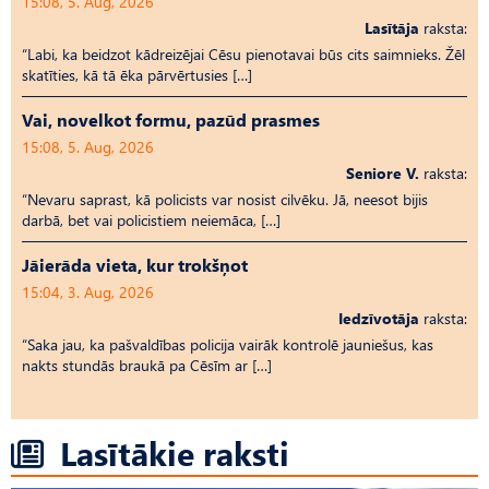
15:08, 5. Aug, 2026
Lasītāja
raksta:
“Labi, ka beidzot kādreizējai Cēsu pienotavai būs cits saimnieks. Žēl
skatīties, kā tā ēka pārvērtusies […]
Vai, novelkot formu, pazūd prasmes
15:08, 5. Aug, 2026
Seniore V.
raksta:
“Nevaru saprast, kā policists var nosist cilvēku. Jā, neesot bijis
darbā, bet vai policistiem neiemāca, […]
Jāierāda vieta, kur trokšņot
15:04, 3. Aug, 2026
Iedzīvotāja
raksta:
“Saka jau, ka pašvaldības policija vairāk kontrolē jauniešus, kas
nakts stundās braukā pa Cēsīm ar […]
Lasītākie raksti