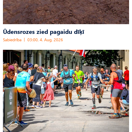
Ūdensrozes zied pagaidu dīķī
Sabiedrība
03:00, 4. Aug, 2026