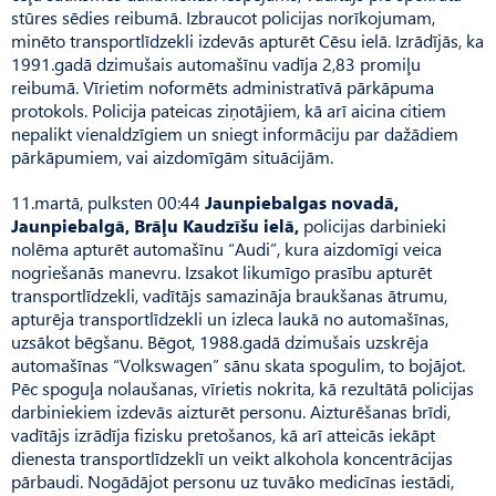
stūres sēdies reibumā. Izbraucot policijas norīkojumam,
minēto transportlīdzekli izdevās apturēt Cēsu ielā. Izrādījās, ka
1991.gadā dzimušais automašīnu vadīja 2,83 promiļu
reibumā. Vīrietim noformēts administratīvā pārkāpuma
protokols. Policija pateicas ziņotājiem, kā arī aicina citiem
nepalikt vienaldzīgiem un sniegt informāciju par dažādiem
pārkāpumiem, vai aizdomīgām situācijām.
11.martā, pulksten 00:44
Jaunpiebalgas novadā,
Jaunpiebalgā,
Brāļu Kaudzīšu ielā,
policijas darbinieki
nolēma apturēt automašīnu “Audi”, kura aizdomīgi veica
nogriešanās manevru. Izsakot likumīgo prasību apturēt
transportlīdzekli, vadītājs samazināja braukšanas ātrumu,
apturēja transportlīdzekli un izleca laukā no automašīnas,
uzsākot bēgšanu. Bēgot, 1988.gadā dzimušais uzskrēja
automašīnas “Volkswagen” sānu skata spogulim, to bojājot.
Pēc spoguļa nolaušanas, vīrietis nokrita, kā rezultātā policijas
darbiniekiem izdevās aizturēt personu. Aizturēšanas brīdi,
vadītājs izrādīja fizisku pretošanos, kā arī atteicās iekāpt
dienesta transportlīdzeklī un veikt alkohola koncentrācijas
pārbaudi. Nogādājot personu uz tuvāko medicīnas iestādi,