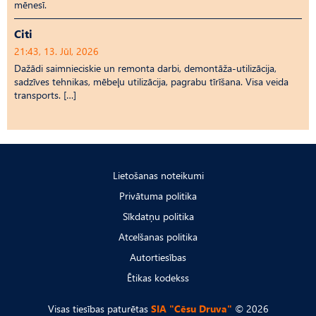
mēnesī.
Citi
21:43, 13. Jūl, 2026
Dažādi saimnieciskie un remonta darbi, demontāža-utilizācija,
sadzīves tehnikas, mēbeļu utilizācija, pagrabu tīrīšana. Visa veida
transports. […]
Lietošanas noteikumi
Privātuma politika
Sīkdatņu politika
Atcelšanas politika
Autortiesības
Ētikas kodekss
Visas tiesības paturētas
SIA "Cēsu Druva"
© 2026