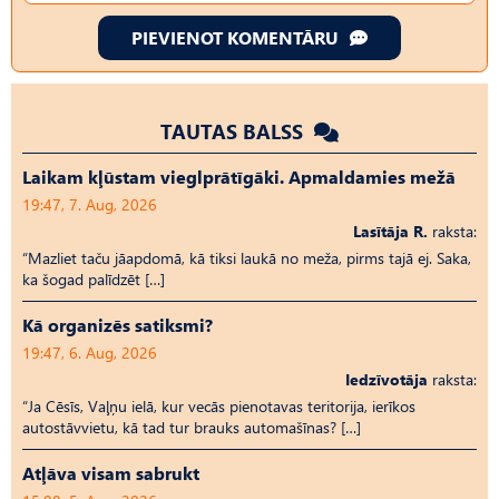
PIEVIENOT KOMENTĀRU
TAUTAS BALSS
Laikam kļūstam vieglprātīgāki. Apmaldamies mežā
19:47, 7. Aug, 2026
Lasītāja R.
raksta:
“Mazliet taču jāapdomā, kā tiksi laukā no meža, pirms tajā ej. Saka,
ka šogad palīdzēt […]
Kā organizēs satiksmi?
19:47, 6. Aug, 2026
Iedzīvotāja
raksta:
“Ja Cēsīs, Vaļņu ielā, kur vecās pienotavas teritorija, ierīkos
autostāvvietu, kā tad tur brauks automašīnas? […]
Atļāva visam sabrukt