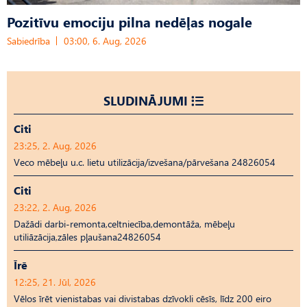
Pozitīvu emociju pilna nedēļas nogale
Sabiedrība
03:00, 6. Aug, 2026
SLUDINĀJUMI
Citi
23:25, 2. Aug, 2026
Veco mēbeļu u.c. lietu utilizācija/izvešana/pārvešana 24826054
Citi
23:22, 2. Aug, 2026
Dažādi darbi-remonta,celtniecība,demontāža, mēbeļu
utiliāzācija,zāles pļaušana24826054
Īrē
12:25, 21. Jūl, 2026
Vēlos īrēt vienistabas vai divistabas dzīvokli cēsīs, līdz 200 eiro