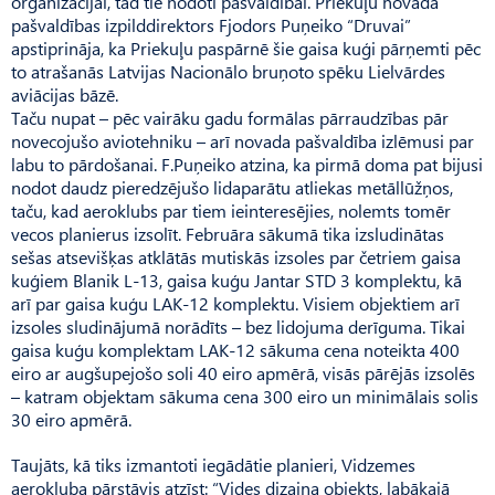
organizācijai, tad tie nodoti pašvaldībai. Priekuļu novada
pašvaldības izpilddirektors Fjo­dors Puņeiko “Druvai”
apstiprināja, ka Priekuļu paspārnē šie gaisa kuģi pārņemti pēc
to atrašanās Latvijas Nacionālo bruņoto spēku Lielvārdes
aviācijas bāzē.
Taču nupat – pēc vairāku gadu formālas pārraudzības pār
novecojušo aviotehniku – arī novada pašvaldība izlēmusi par
labu to pārdošanai. F.Puņeiko atzina, ka pirmā doma pat bijusi
nodot daudz pieredzējušo lidaparātu atliekas metāllūžņos,
taču, kad aero­klubs par tiem ieinteresējies, nolemts tomēr
vecos planierus izsolīt. Februāra sākumā tika izsludinātas
sešas atsevišķas atklātās mutiskās izsoles par četriem gaisa
kuģiem Blanik L-13, gaisa kuģu Jantar STD 3 komplektu, kā
arī par gaisa kuģu LAK-12 komplektu. Visiem objektiem arī
izsoles sludinājumā norādīts – bez lidojuma derīguma. Tikai
gaisa kuģu komplektam LAK-12 sākuma cena noteikta 400
eiro ar augšupejošo soli 40 eiro apmērā, visās pārējās izsolēs
– katram objektam sākuma cena 300 eiro un minimālais solis
30 eiro apmērā.
Taujāts, kā tiks izmantoti iegādātie planieri, Vidzemes
aerokluba pārstāvis atzīst: “Vides dizaina objekts, labākajā