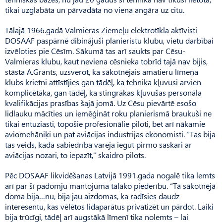
tikai uzglabāta un pārvadāta no viena angāra uz citu.
Tālajā 1966.gadā Valmieras Ziemeļu elektrotīkla aktīvisti
DOSAAF paspārnē dibinājuši planieristu klubu, vietu darbībai
izvēloties pie Cēsīm. Sākumā tas arī saukts par Cēsu-
Valmieras klubu, kaut neviena cēsnieka tobrīd tajā nav bijis,
stāsta A.Grants, uzsverot, ka sākotnējais amatieru līmeņa
klubs krietni attīstījies gan tādēļ, ka tehnika kļuvusi arvien
komplicētāka, gan tādēļ, ka stingrākas kļuvušas personāla
kvalifikācijas prasības šajā jomā. Uz Cēsu pievārtē esošo
lidlauku mācīties un iemēģināt roku planierismā braukuši ne
tikai entuziasti, topošie profesionālie piloti, bet arī nākamie
aviomehāniķi un pat aviācijas industrijas ekonomisti. “Tas bija
tas veids, kādā sabiedrība varēja iegūt pirmo saskari ar
aviācijas nozari, to iepazīt,” skaidro pilots.
Pēc DOSAAF likvidēšanas Latvijā 1991.gada nogalē tika lemts
arī par šī padomju mantojuma tālāko piederību. “Tā sākotnējā
doma bija…nu, bija jau aizdomas, ka radīsies daudz
interesentu, kas vēlētos lidaparātus pri­vatizēt un pārdot. Laiki
bija trū­cīgi, tādēļ arī augstākā līmenī tika nolemts – lai