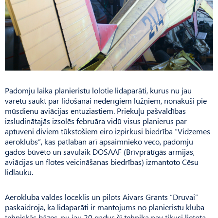
Padomju laika planieristu lolotie lidaparāti, kurus nu jau
varētu saukt par lidošanai nederīgiem lūžņiem, nonākuši pie
mūsdienu aviācijas entuziastiem. Priekuļu pašvaldības
izsludinātajās izsolēs februāra vidū visus planierus par
aptuveni diviem tūkstošiem eiro izpirkusi biedrība “Vidzemes
aeroklubs”, kas patlaban arī apsaimnieko veco, padomju
gados būvēto un savulaik DOSAAF (Brīvprātīgās armijas,
aviācijas un flotes veicināšanas biedrības) izmantoto Cēsu
lidlauku.
Aerokluba valdes loceklis un pilots Aivars Grants “Druvai”
paskaidroja, ka lidaparāti ir mantojums no planieristu kluba
tehniskās bāzes, nu jau 20 gadus šī tehnika nav tikusi lietota,