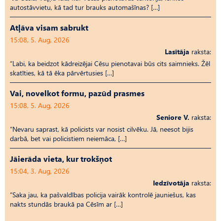
autostāvvietu, kā tad tur brauks automašīnas? […]
Atļāva visam sabrukt
15:08, 5. Aug, 2026
Lasītāja
raksta:
“Labi, ka beidzot kādreizējai Cēsu pienotavai būs cits saimnieks. Žēl
skatīties, kā tā ēka pārvērtusies […]
Vai, novelkot formu, pazūd prasmes
15:08, 5. Aug, 2026
Seniore V.
raksta:
“Nevaru saprast, kā policists var nosist cilvēku. Jā, neesot bijis
darbā, bet vai policistiem neiemāca, […]
Jāierāda vieta, kur trokšņot
15:04, 3. Aug, 2026
Iedzīvotāja
raksta:
“Saka jau, ka pašvaldības policija vairāk kontrolē jauniešus, kas
nakts stundās braukā pa Cēsīm ar […]