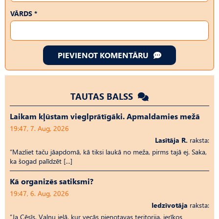
VĀRDS *
PIEVIENOT KOMENTĀRU
TAUTAS BALSS
Laikam kļūstam vieglprātīgāki. Apmaldamies mežā
19:47, 7. Aug, 2026
Lasītāja R.
raksta:
“Mazliet taču jāapdomā, kā tiksi laukā no meža, pirms tajā ej. Saka,
ka šogad palīdzēt […]
Kā organizēs satiksmi?
19:47, 6. Aug, 2026
Iedzīvotāja
raksta:
“Ja Cēsīs, Vaļņu ielā, kur vecās pienotavas teritorija, ierīkos