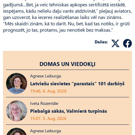
gadījumā…Bet, ja veic tehniskas apkopes sertificētā iestādē,
iespējams, kādu nelielu daļu varēs atdzīvināt,” pieļauj aviators,
gan uzsverot, ka ieceres realizēšanas laiks vēl nav zināms.
“Mēs skaidri zinām, kā to darīt. Nu, bet, kad tas notiks, ir grūti
prognozēt, jo tas, protams, jau nenotiek bez maksas.”
Dalies:
DOMAS UN VIEDOKĻI
Agnese Leiburga
Latviešu sievietes “parastais” 101 darbiņš
19:46, 6. Aug, 2026
Iveta Rozentāle
Piebalgā sākās, Valmierā turpinās
15:07, 5. Aug, 2026
Agnese Leiburga