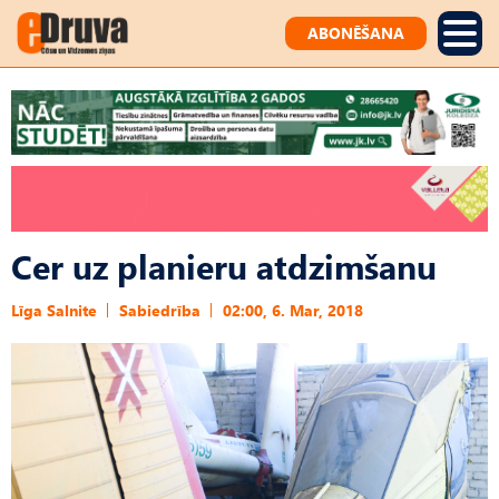
ABONĒŠANA
Cer uz planieru atdzimšanu
Līga Salnite
Sabiedrība
02:00, 6. Mar, 2018