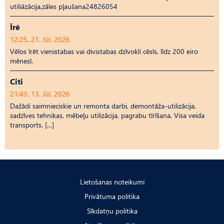
utiliāzācija,zāles pļaušana24826054
Īrē
12:25, 21. Jūl, 2026
Vēlos īrēt vienistabas vai divistabas dzīvokli cēsīs, līdz 200 eiro
mēnesī.
Citi
21:43, 13. Jūl, 2026
Dažādi saimnieciskie un remonta darbi, demontāža-utilizācija,
sadzīves tehnikas, mēbeļu utilizācija, pagrabu tīrīšana. Visa veida
transports. […]
Lietošanas noteikumi
Privātuma politika
Sīkdatņu politika