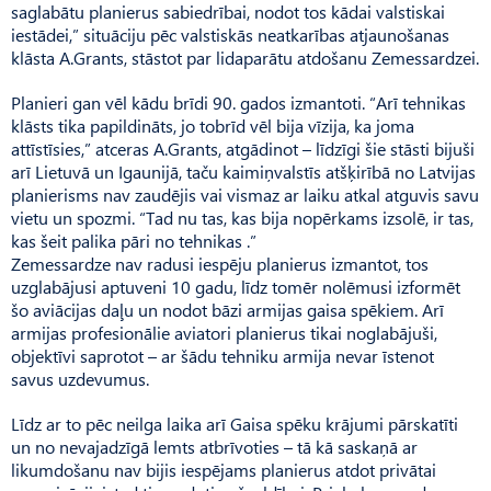
saglabātu planierus sabiedrībai, nodot tos kādai valstiskai
iestādei,” situāciju pēc valstiskās neatkarības atjaunošanas
klāsta A.Grants, stāstot par lid­aparātu atdošanu Zemessardzei.
Planieri gan vēl kādu brīdi 90. gados izmantoti. “Arī tehnikas
klāsts tika papildināts, jo tobrīd vēl bija vīzija, ka joma
attīstīsies,” atceras A.Grants, atgādinot – līdzīgi šie stāsti bijuši
arī Lietuvā un Igaunijā, taču kaimiņvalstīs atšķirībā no Latvijas
planierisms nav zaudējis vai vismaz ar laiku atkal atguvis savu
vietu un spozmi. “Tad nu tas, kas bija nopērkams izsolē, ir tas,
kas šeit palika pāri no tehnikas .”
Zemessardze nav radusi iespēju planierus izmantot, tos
uzglabājusi aptuveni 10 gadu, līdz tomēr nolēmusi izformēt
šo aviācijas daļu un nodot bāzi armijas gaisa spēkiem. Arī
armijas profesionālie aviatori planierus tikai noglabājuši,
objektīvi saprotot – ar šādu tehniku armija nevar īstenot
savus uzdevumus.
Līdz ar to pēc neilga laika arī Gaisa spēku krājumi pārskatīti
un no nevajadzīgā lemts atbrīvoties – tā kā saskaņā ar
likumdošanu nav bijis iespējams planierus atdot privātai