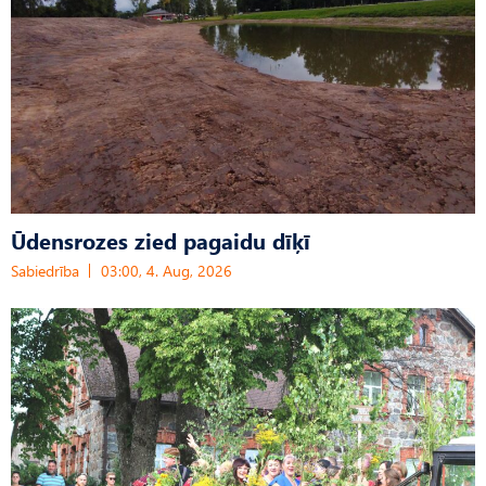
Ūdensrozes zied pagaidu dīķī
Sabiedrība
03:00, 4. Aug, 2026