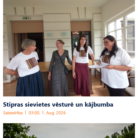
Stipras sievietes vēsturē un kājbumba
Sabiedrība
03:00, 1. Aug, 2026