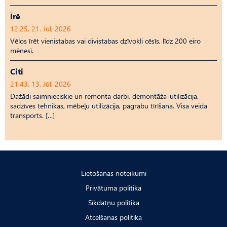
Īrē
12:25, 21. Jūl, 2026
Vēlos īrēt vienistabas vai divistabas dzīvokli cēsīs, līdz 200 eiro
mēnesī.
Citi
21:43, 13. Jūl, 2026
Dažādi saimnieciskie un remonta darbi, demontāža-utilizācija,
sadzīves tehnikas, mēbeļu utilizācija, pagrabu tīrīšana. Visa veida
transports. […]
Lietošanas noteikumi
Privātuma politika
Sīkdatņu politika
Atcelšanas politika