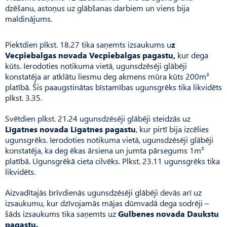
dzēšanu, astoņus uz glābšanas darbiem un viens bija
maldinājums.
Piektdien plkst. 18.27 tika saņemts izsaukums u
z
Vecpiebalgas novada Vecpiebalgas pagastu,
kur dega
kūts. Ierodoties notikuma vietā, ugunsdzēsēji glābēji
konstatēja ar atklātu liesmu deg akmens mūra kūts 200m²
platībā. Šis paaugstinātas bīstamības ugunsgrēks tika likvidēts
plkst. 3.35.
Svētdien plkst. 21.24 ugunsdzēsēji glābēji steidzās uz
Līgatnes novada Līgatnes pagastu
, kur pirtī bija izcēlies
ugunsgrēks. Ierodoties notikuma vietā, ugunsdzēsēji glābēji
konstatēja, ka deg ēkas ārsiena un jumta pārsegums 1m²
platībā. Ugunsgrēkā cieta cilvēks. Plkst. 23.11 ugunsgrēks tika
likvidēts.
Aizvadītajās brīvdienās ugunsdzēsēji glābēji devās arī uz
izsaukumu, kur dzīvojamās mājas dūmvadā dega sodrēji –
šāds izsaukums tika saņemts uz
Gulbenes novada Daukstu
pagastu.