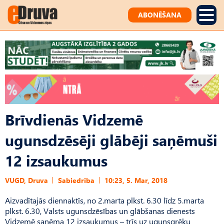
ABONĒŠANA
Brīvdienās Vidzemē
ugunsdzēsēji glābēji saņēmuši
12 izsaukumus
VUGD, Druva
Sabiedrība
10:23, 5. Mar, 2018
Aizvadītajās diennaktīs, no 2.marta plkst. 6.30 līdz 5.marta
plkst. 6.30, Valsts ugunsdzēsības un glābšanas dienests
Vidzemē saņēma 12 izsaukumus – trīs uz ugunsgrēku