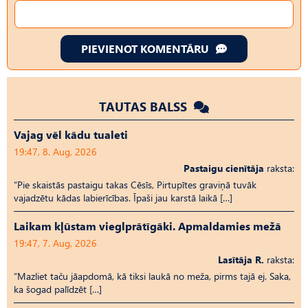
PIEVIENOT KOMENTĀRU
TAUTAS BALSS
Vajag vēl kādu tualeti
19:47, 8. Aug, 2026
Pastaigu cienītāja
raksta:
“Pie skaistās pastaigu takas Cēsīs, Pirtupītes graviņā tuvāk
vajadzētu kādas labierīcības. Īpaši jau karstā laikā […]
Laikam kļūstam vieglprātīgāki. Apmaldamies mežā
19:47, 7. Aug, 2026
Lasītāja R.
raksta:
“Mazliet taču jāapdomā, kā tiksi laukā no meža, pirms tajā ej. Saka,
ka šogad palīdzēt […]