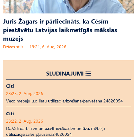
Juris Žagars ir pārliecināts, ka Cēsīm
piestāvētu Latvijas laikmetīgās mākslas
muzejs
Dzīves stils
19:21, 6. Aug, 2026
SLUDINĀJUMI
Citi
23:25, 2. Aug, 2026
Veco mēbeļu u.c. lietu utilizācija/izvešana/pārvešana 24826054
Citi
23:22, 2. Aug, 2026
Dažādi darbi-remonta,celtniecība,demontāža, mēbeļu
utiliāzācija,zāles pļaušana24826054