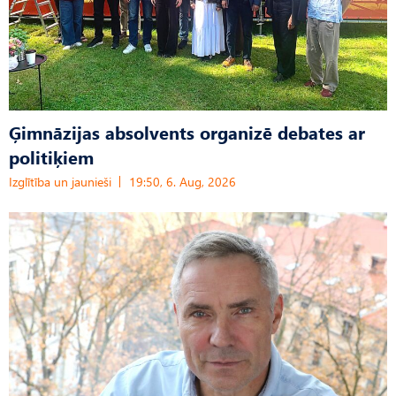
Ģimnāzijas absolvents organizē debates ar
politiķiem
Izglītība un jaunieši
19:50, 6. Aug, 2026