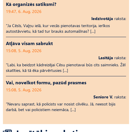
Kā organizēs satiksmi?
19:47, 6. Aug, 2026
Iedzīvotāja
raksta:
“Ja Cēsīs, Vaļņu ielā, kur vecās pienotavas teritorija, ierīkos
autostāvvietu, kā tad tur brauks automašīnas? […]
Atļāva visam sabrukt
15:08, 5. Aug, 2026
Lasītāja
raksta:
“Labi, ka beidzot kādreizējai Cēsu pienotavai būs cits saimnieks. Žēl
skatīties, kā tā ēka pārvērtusies […]
Vai, novelkot formu, pazūd prasmes
15:08, 5. Aug, 2026
Seniore V.
raksta:
“Nevaru saprast, kā policists var nosist cilvēku. Jā, neesot bijis
darbā, bet vai policistiem neiemāca, […]