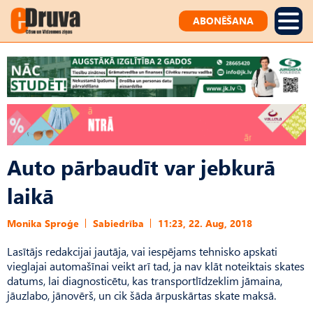
ABONĒŠANA
Auto pārbaudīt var jebkurā
laikā
Monika Sproģe
Sabiedrība
11:23, 22. Aug, 2018
Lasītājs redakcijai jautāja, vai iespējams tehnisko apskati
vieglajai automašīnai veikt arī tad, ja nav klāt noteiktais skates
datums, lai diagnosticētu, kas transportlīdzeklim jāmaina,
jāuzlabo, jānovērš, un cik šāda ārpuskārtas skate maksā.