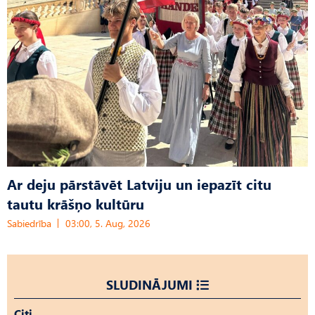
Ar deju pārstāvēt Latviju un iepazīt citu
tautu krāšņo kultūru
Sabiedrība
03:00, 5. Aug, 2026
SLUDINĀJUMI
Citi