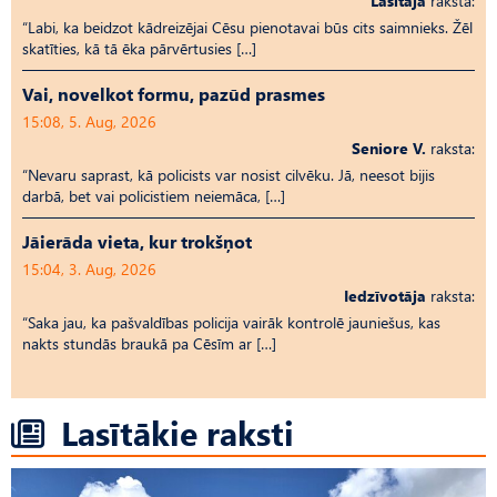
Lasītāja
raksta:
“Labi, ka beidzot kādreizējai Cēsu pienotavai būs cits saimnieks. Žēl
skatīties, kā tā ēka pārvērtusies […]
Vai, novelkot formu, pazūd prasmes
15:08, 5. Aug, 2026
Seniore V.
raksta:
“Nevaru saprast, kā policists var nosist cilvēku. Jā, neesot bijis
darbā, bet vai policistiem neiemāca, […]
Jāierāda vieta, kur trokšņot
15:04, 3. Aug, 2026
Iedzīvotāja
raksta:
“Saka jau, ka pašvaldības policija vairāk kontrolē jauniešus, kas
nakts stundās braukā pa Cēsīm ar […]
Lasītākie raksti