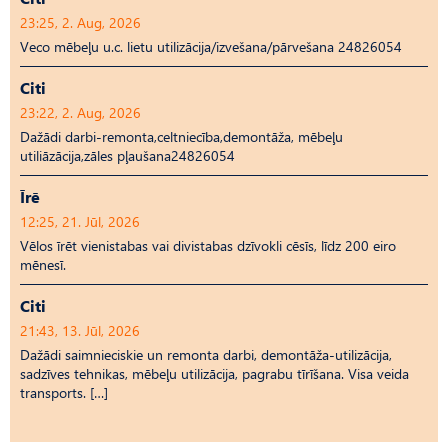
23:25, 2. Aug, 2026
Veco mēbeļu u.c. lietu utilizācija/izvešana/pārvešana 24826054
Citi
23:22, 2. Aug, 2026
Dažādi darbi-remonta,celtniecība,demontāža, mēbeļu
utiliāzācija,zāles pļaušana24826054
Īrē
12:25, 21. Jūl, 2026
Vēlos īrēt vienistabas vai divistabas dzīvokli cēsīs, līdz 200 eiro
mēnesī.
Citi
21:43, 13. Jūl, 2026
Dažādi saimnieciskie un remonta darbi, demontāža-utilizācija,
sadzīves tehnikas, mēbeļu utilizācija, pagrabu tīrīšana. Visa veida
transports. […]