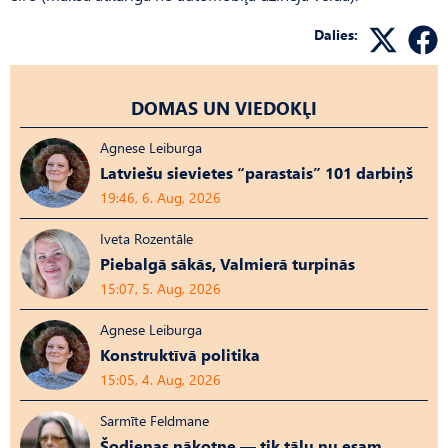
Dalies:
DOMAS UN VIEDOKĻI
Agnese Leiburga
Latviešu sievietes “parastais” 101 darbiņš
19:46, 6. Aug, 2026
Iveta Rozentāle
Piebalgā sākās, Valmierā turpinās
15:07, 5. Aug, 2026
Agnese Leiburga
Konstruktīvā politika
15:05, 4. Aug, 2026
Sarmīte Feldmane
Šodienas nākotne — tik tālu nu esam