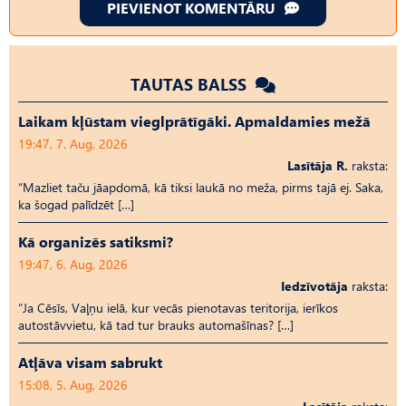
PIEVIENOT KOMENTĀRU
TAUTAS BALSS
Laikam kļūstam vieglprātīgāki. Apmaldamies mežā
19:47, 7. Aug, 2026
Lasītāja R.
raksta:
“Mazliet taču jāapdomā, kā tiksi laukā no meža, pirms tajā ej. Saka,
ka šogad palīdzēt […]
Kā organizēs satiksmi?
19:47, 6. Aug, 2026
Iedzīvotāja
raksta:
“Ja Cēsīs, Vaļņu ielā, kur vecās pienotavas teritorija, ierīkos
autostāvvietu, kā tad tur brauks automašīnas? […]
Atļāva visam sabrukt
15:08, 5. Aug, 2026