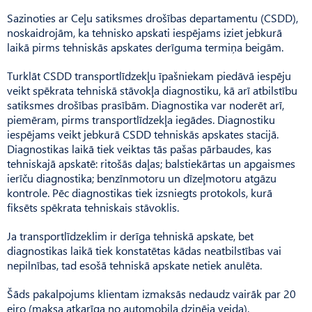
Sazinoties ar Ceļu satiksmes drošības departamentu (CSDD),
noskaidrojām, ka tehnisko apskati iespējams iziet jebkurā
laikā pirms tehniskās apskates derīguma termiņa beigām.
Turklāt CSDD transportlīdzekļu īpašniekam piedāvā iespēju
veikt spēkrata tehniskā stāvokļa diagnostiku, kā arī atbilstību
satiksmes drošības prasībām. Diagnostika var noderēt arī,
piemēram, pirms transportlīdzekļa iegādes. Diagnostiku
iespējams veikt jebkurā CSDD tehniskās apskates stacijā.
Diagnostikas laikā tiek veiktas tās pašas pārbaudes, kas
tehniskajā apskatē: ritošās daļas; balstiekārtas un apgaismes
ierīču diagnostika; benzīnmotoru un dīzeļmotoru atgāzu
kontrole. Pēc diagnostikas tiek izsniegts protokols, kurā
fiksēts spēkrata tehniskais stāvoklis.
Ja transportlīdzeklim ir derīga tehniskā apskate, bet
diagnostikas laikā tiek konstatētas kādas neatbilstības vai
nepilnības, tad esošā tehniskā apskate netiek anulēta.
Šāds pakalpojums klientam izmaksās nedaudz vairāk par 20
eiro (maksa atkarīga no automobiļa dzinēja veida).