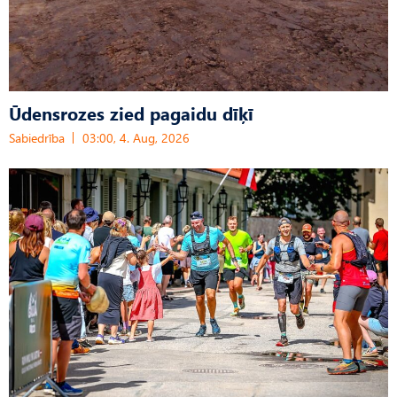
Ūdensrozes zied pagaidu dīķī
Sabiedrība
03:00, 4. Aug, 2026