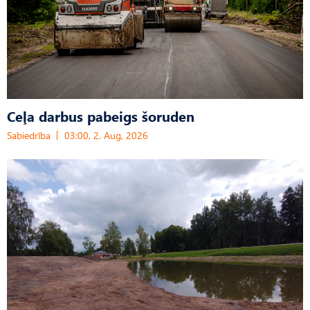
Ceļa darbus pabeigs šoruden
Sabiedrība
03:00, 2. Aug, 2026