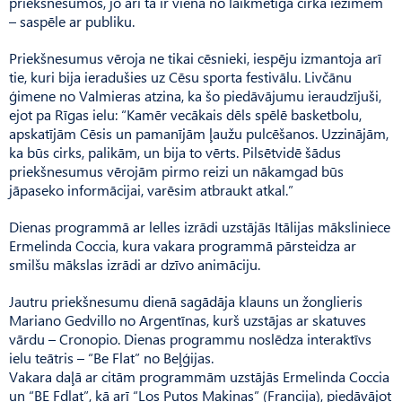
priekšnesumos, jo arī tā ir viena no laikmetīga cirka iezīmēm
– saspēle ar publiku.
Priekšnesumus vēroja ne tikai cēsnieki, iespēju izmantoja arī
tie, kuri bija ieradušies uz Cēsu sporta festivālu. Livčānu
ģimene no Valmieras atzina, ka šo piedāvājumu ieraudzījuši,
ejot pa Rīgas ielu: “Kamēr vecākais dēls spēlē basketbolu,
apskatījām Cēsis un pamanījām ļaužu pulcēšanos. Uzzinājām,
ka būs cirks, palikām, un bija to vērts. Pilsētvidē šādus
priekšnesumus vērojām pirmo reizi un nākamgad būs
jāpaseko informācijai, varēsim atbraukt atkal.”
Dienas programmā ar lelles izrādi uzstājās Itālijas māksliniece
Ermelinda Coccia, kura vakara programmā pārsteidza ar
smilšu mākslas izrādi ar dzīvo animāciju.
Jautru priekšnesumu dienā sagādāja klauns un žonglieris
Mariano Gedvillo no Argentīnas, kurš uzstājas ar skatuves
vārdu – Cronopio. Dienas programmu noslēdza interaktīvs
ielu teātris – “Be Flat” no Beļģijas.
Vakara daļā ar citām programmām uzstājās Ermelinda Coccia
un “BE Fdlat”, kā arī “Los Putos Makinas” (Francija), piedāvājot