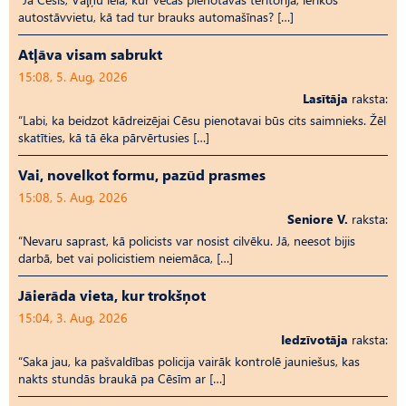
autostāvvietu, kā tad tur brauks automašīnas? […]
Atļāva visam sabrukt
15:08, 5. Aug, 2026
Lasītāja
raksta:
“Labi, ka beidzot kādreizējai Cēsu pienotavai būs cits saimnieks. Žēl
skatīties, kā tā ēka pārvērtusies […]
Vai, novelkot formu, pazūd prasmes
15:08, 5. Aug, 2026
Seniore V.
raksta:
“Nevaru saprast, kā policists var nosist cilvēku. Jā, neesot bijis
darbā, bet vai policistiem neiemāca, […]
Jāierāda vieta, kur trokšņot
15:04, 3. Aug, 2026
Iedzīvotāja
raksta:
“Saka jau, ka pašvaldības policija vairāk kontrolē jauniešus, kas
nakts stundās braukā pa Cēsīm ar […]