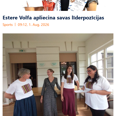
Estere Volfa apliecina savas līderpozīcijas
Sports
09:12, 1. Aug, 2026