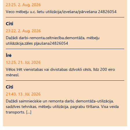
23:25, 2. Aug, 2026
Veco mēbeļu u.c. lietu utilizācija/izvešana/pārvešana 24826054
Citi
23:22, 2. Aug, 2026
Dažādi darbi-remonta,celtniecība,demontāža, mēbeļu
utiliāzācija,zāles pļaušana24826054
Īrē
12:25, 21. Jūl, 2026
Vēlos īrēt vienistabas vai divistabas dzīvokli cēsīs, līdz 200 eiro
mēnesī.
Citi
21:43, 13. Jūl, 2026
Dažādi saimnieciskie un remonta darbi, demontāža-utilizācija,
sadzīves tehnikas, mēbeļu utilizācija, pagrabu tīrīšana. Visa veida
transports. […]