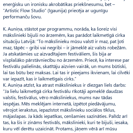
enerģisku un ironisku akrobātikas priekšnesumu, bet –
“Artistic Flow Studio” (Igaunija) priecēja ar ugunīgu
performanču šovu.
K. Auniņa, stāstot par programmu, norāda, ka šoreiz visi
mākslinieki bijuši no ārzemēm, kas parādot laikmetīgā cirka
situāciju Latvijā: “To mākslinieku mūsu valstī ir maz, pat ļoti
maz, tāpēc – gribi vai negribi – ir jāmeklē aiz valsts robežām.
Ja atskatāmies uz aizvadītajiem festivāliem, šis bija ar
visplašāko pārstāvniecību no ārzemēm. Priecē, ka interese par
festivālu palielinās, skatītāju aizvien vairāk, un mums būtiski,
lai tas būtu bez maksas. Lai tas ir pieejams ikvienam, lai cilvēki
var iepazīt, kas ir laikmetīgais cirks.”
K. Auniņa atzīst, ka atrast māksliniekus ir diezgan liels darbs:
“Ja lielu laikmetīgā cirka festivālu rīkotāji apmeklē daudzas
valstis, festivālus, vēro māksliniekus, mums nav tādas
iespējas. Mēs meklējam internetā, izpētot piedāvājumu,
vērojot ierakstus, iepazīstot mākslinieku sociālos tīklus,
mājaslapas. Ja kāds iepatīkas, cenšamies sazināties. Palīdz arī
tas, ka šis ir zināms festivāls, mākslinieki, kuri te bijuši, iesaka,
kuru vēl derētu uzaicināt. Protams, jāņem vērā arī mūsu