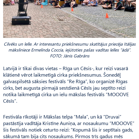
Cilvēks un lelle. Ar interesantu priekšnesumu skatītājus priecēja Itālijas
māksliniece Ermelinda Coccia, iejūtoties pašas vadītas lelles “ādā”.
FOTO: Jānis Gabrāns
Latvijā ir tikai divas vietas – Rīga un Cēsis-, kur reizi vasarā
klātienē vērot laikmetīgā cirka priekšnesumus. Šonedēļ
galvaspilsētā sāksies festivāls “Re Rīga”, ko organizē Rīgas
cirks, bet augusta pirmajā sestdienā Cēsīs jau septīto reizi
notika laikmetīgā cirka un ielu mākslas festivāls “MOOOVE
Cēsīs”.
Festivāla rīkotāji ir Mākslas telpa “Mala”, un kā “Druvai”
pastāstīja vadītāja Kristīne Auniņa, ar nosaukumu “MOOOVE”
šis festivāls notiek ceturto reizi: “Kopumā šis ir septītais gads,
sākumā tam bija cits nosaukums. Pirmos trīs gadus mēs