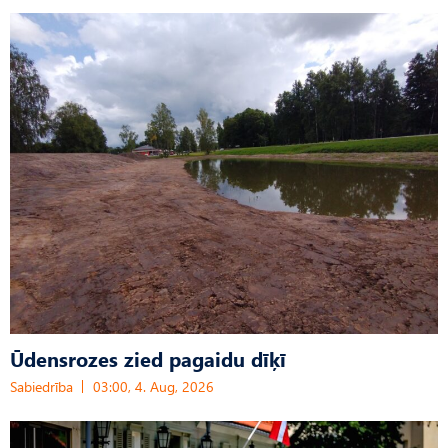
Ūdensrozes zied pagaidu dīķī
Sabiedrība
03:00, 4. Aug, 2026