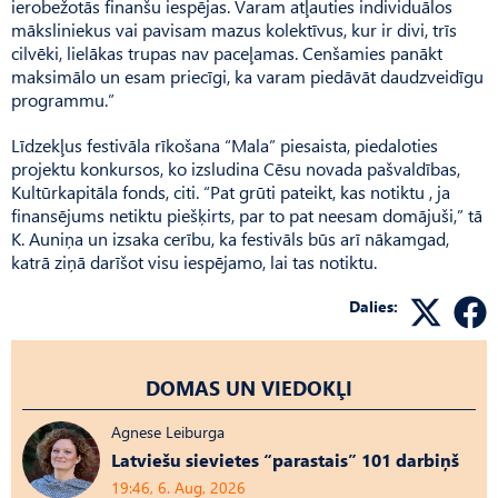
ierobežotās finanšu iespējas. Varam atļauties individuālos
māksliniekus vai pavisam mazus kolektīvus, kur ir divi, trīs
cilvēki, lielākas trupas nav paceļamas. Cenšamies panākt
maksimālo un esam priecīgi, ka varam piedāvāt daudzveidīgu
programmu.”
Līdzekļus festivāla rīkošana “Mala” piesaista, piedaloties
projektu konkursos, ko izsludina Cēsu novada pašvaldības,
Kultūrkapitāla fonds, citi. “Pat grūti pateikt, kas notiktu , ja
finansējums netiktu piešķirts, par to pat neesam domājuši,” tā
K. Auniņa un izsaka cerību, ka festivāls būs arī nākamgad,
katrā ziņā darīšot visu iespējamo, lai tas notiktu.
Dalies:
DOMAS UN VIEDOKĻI
Agnese Leiburga
Latviešu sievietes “parastais” 101 darbiņš
19:46, 6. Aug, 2026