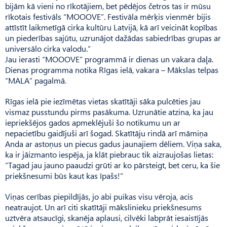
bijām kā vieni no rīkotājiem, bet pēdējos četros tas ir mūsu
rīkotais festivāls “MOOOVE”. Festivāla mērķis vienmēr bijis
attīstīt laikmetīgā cirka kultūru Latvijā, kā arī veicināt kopības
un piederības sajūtu, uzrunājot dažādas sabiedrības grupas ar
universālo cirka valodu.”
Jau ierasti “MOOOVE” programmā ir dienas un vakara daļa.
Dienas programma notika Rīgas ielā, vakara – Mākslas telpas
“MALA” pagalmā.
Rīgas ielā pie iezīmētas vietas skatītāji sāka pulcēties jau
vismaz pusstundu pirms pasākuma. Uzrunātie atzina, ka jau
iepriekšējos gados apmeklējuši šo notikumu un ar
nepacietību gaidījuši arī šogad. Skatītāju rindā arī māmiņa
Anda ar astoņus un piecus gadus jaunajiem dēliem. Viņa saka,
ka ir jāizmanto iespēja, ja klāt piebrauc tik aizraujošas lietas:
“Tagad jau jauno paaudzi grūti ar ko pārsteigt, bet ceru, ka šie
priekšnesumi būs kaut kas īpašs!”
Viņas cerības piepildījās, jo abi puikas visu vēroja, acis
neatraujot. Un arī citi skatītāji mākslinieku priekšnesums
uztvēra atsaucīgi, skanēja aplausi, cilvēki labprāt iesaistījās