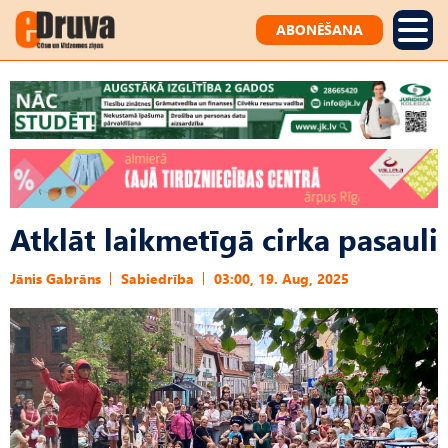
ABONĒŠANA
Atklāt laikmetīgā cirka pasauli
Jānis Gabrāns
Sabiedrība
03:00, 19. Aug, 2025