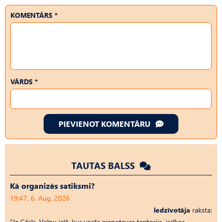
KOMENTĀRS *
VĀRDS *
PIEVIENOT KOMENTĀRU
TAUTAS BALSS
Kā organizēs satiksmi?
19:47, 6. Aug, 2026
Iedzīvotāja
raksta:
“Ja Cēsīs, Vaļņu ielā, kur vecās pienotavas teritorija, ierīkos