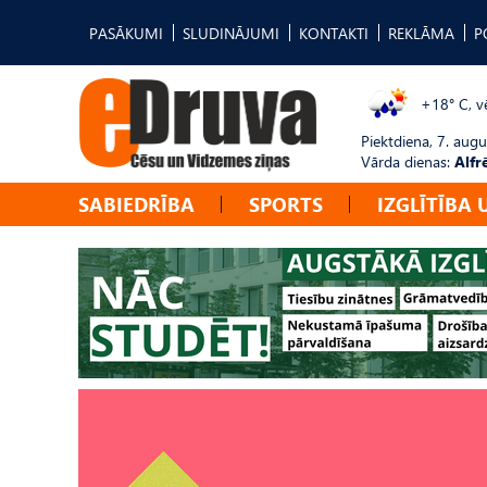
PASĀKUMI
SLUDINĀJUMI
KONTAKTI
REKLĀMA
P
+18° C, vē
Piektdiena, 7. augu
Vārda dienas:
Alfr
SABIEDRĪBA
SPORTS
IZGLĪTĪBA 