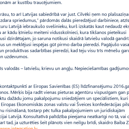
sonām ar kustību traucējumiem.
āsu, to arī Latvijas sabiedrībā var just. Cil­vēki ņem no plašsaziņa
d izdara spriedumus,” pārdomās dalās pieredzējusī darbiniece, atzīs
uru Lat­vijā iebraukušo svešinieku, kurš izskatās kaut nedaudz ek
ar kādu ķīniešu meiteni vidusskolnieci, kura tikšanos pieteikusi
jusi dzirdētajam, jo saruna notikusi skaidrā latviešu valodā gandrī
adus un meklējusi iespējas gūt pirmo darba pieredzi. Pagājušo vasa
s un produktīvas sadarbības pieredzi, kad teju visu trīs mēnešu ga
 un uzdevumos.
rīs valodās – latviešu, krievu un angļu. Nepieciešamības gadījumos
kontakt­punkti ar Eiropas Savienības (ES) līdzfinansējumu 2016.g
ģionos. Mērķis bija radīt vienas pieturas aģentūru vispusīgam gan 
unktu dažādu jomu pakalpojumu sniedzējiem un speciālistiem, kuri
, Eiropas Ekonomiskās zonas valstu vai Šveices konfederācijas pilso
jumu risināšanā, tostarp pēc tulka pakalpojumiem un juridiskajām
cijai Latvijā. Konsultatīvā palīdzība pieejama neatkarīgi no tā, vai 
arī tad, ja uzturēties šeit plānots vien neilgu brīdi, skaidro Baiba Z
www.integration.lv
.