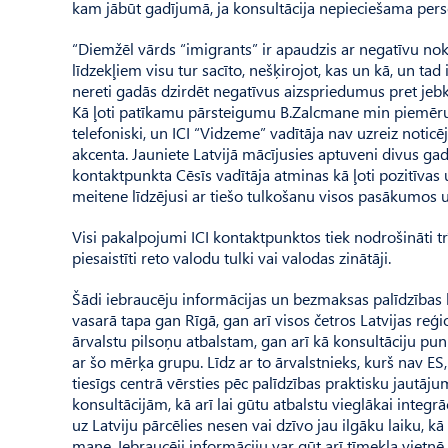
kam jābūt gadījumā, ja konsultācija nepieciešama per
“Diemžēl vārds “imigrants” ir ap­audzis ar negatīvu nokr
līdzekļiem visu tur sacīto, nešķirojot, kas un kā, un ta
nereti gadās dzirdēt negatīvus aizspriedumus pret jebk
Kā ļoti patīkamu pārsteigumu B.Zalc­mane min piemēru 
telefoniski, un ICI “Vidzeme” vadītāja nav uzreiz noticē
akcenta. Jau­niete Latvijā mācījusies aptuveni divus g
kontakt­punkta Cēsīs vadītāja atminas kā ļoti pozitīva
meitene līdzējusi ar tiešo tulkošanu visos pasākumos
Visi pakalpojumi ICI kontakt­punktos tiek nodrošināti t
piesaistīti reto valodu tulki vai valodas zinātāji.
Šādi iebraucēju informācijas un bezmaksas palīdzības 
vasarā tapa gan Rīgā, gan arī visos četros Latvijas re
ārvalstu pilsoņu atbalstam, gan arī kā konsultāciju p
ar šo mērķa grupu. Līdz ar to ārvalstnieks, kurš nav ES
tiesīgs centrā vērs­ties pēc palīdzības praktisku jautā
konsultācijām, kā arī lai gūtu atbalstu vieglākai integrā
uz Latviju pārcēlies nesen vai dzīvo jau ilgāku laiku, kā 
mane. Iebraucēji informāciju var gūt arī tīmekļa vietnē