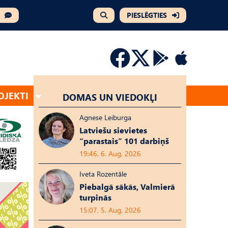
PIESLĒGTIES
OJEKTI
DOMAS UN VIEDOKĻI
Agnese Leiburga
Latviešu sievietes
“parastais” 101 darbiņš
19:46, 6. Aug, 2026
Iveta Rozentāle
Piebalgā sākās, Valmierā
turpinās
15:07, 5. Aug, 2026