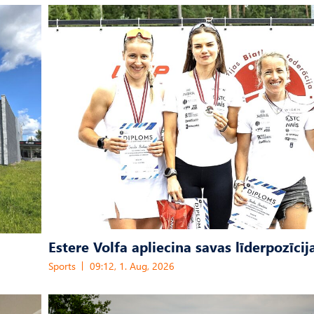
Estere Volfa apliecina savas līderpozīcij
Sports
09:12, 1. Aug, 2026