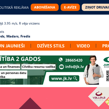
ABONĒŠANA
E-AVĪZE
ZIŅOT DRUVAI
OLITISKĀ REKLĀMA
jš 3.95 m/s, R vēja virziens
sts
ēds, Madars, Fredis
UN JAUNIEŠI
DZĪVES STILS
VIDEO
PR