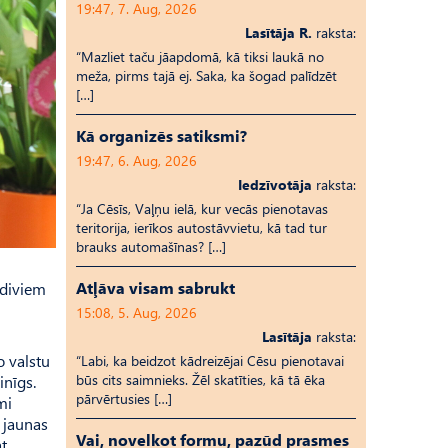
19:47, 7. Aug, 2026
Lasītāja R.
raksta:
“Mazliet taču jāapdomā, kā tiksi laukā no
meža, pirms tajā ej. Saka, ka šogad palīdzēt
[…]
Kā organizēs satiksmi?
19:47, 6. Aug, 2026
Iedzīvotāja
raksta:
“Ja Cēsīs, Vaļņu ielā, kur vecās pienotavas
teritorija, ierīkos autostāvvietu, kā tad tur
brauks automašīnas? […]
Atļāva visam sabrukt
 diviem
15:08, 5. Aug, 2026
Lasītāja
raksta:
 vals­tu
“Labi, ka beidzot kādreizējai Cēsu pienotavai
būs cits saimnieks. Žēl skatīties, kā tā ēka
inīgs.
pārvērtusies […]
mi
s jaunas
Vai, novelkot formu, pazūd prasmes
at