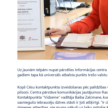
Uz jaunām telpām nupat pārcēlies Informācijas centra 
gadiem tapa kā universāls atbalsta punkts trešo valst
Kopš Cēsu kontaktpunkta izveidošanas pēc palīdzības 
pilsoņi. Centra pārstāve komunikācijas jautājumos Rasa
Kontaktpunkta “Vidze­me” vadītāja Baiba Zalcmane, kura
sasniegušo iebraucēju dzīves stāsti ir ļoti atšķirīgi. “Ir 
ģimenes attiecības, pie mums nākuši uz laiku mītošie ā