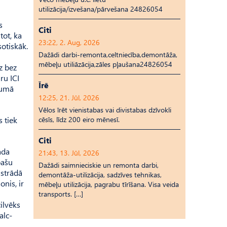
utilizācija/izvešana/pārvešana 24826054
s
Citi
tot, ka
23:22, 2. Aug, 2026
sotiskāk.
Dažādi darbi-remonta,celtniecība,demontāža,
mēbeļu utiliāzācija,zāles pļaušana24826054
z bez
ru ICI
Īrē
rumā
12:25, 21. Jūl, 2026
Vēlos īrēt vienistabas vai divistabas dzīvokli
 tiek
cēsīs, līdz 200 eiro mēnesī.
Citi
ada
21:43, 13. Jūl, 2026
pašu
Dažādi saimnieciskie un remonta darbi,
 strādā
demontāža-utilizācija, sadzīves tehnikas,
nis, ir
mēbeļu utilizācija, pagrabu tīrīšana. Visa veida
transports. […]
cilvēks
alc­