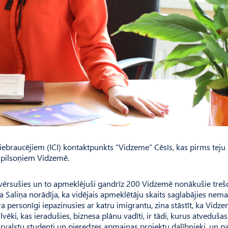
iebraucējiem (ICI) kontaktpunkts “Vidzeme” Cēsīs, kas pirms teju
u pilsoņiem Vidzemē.
vērsušies un to apmeklējuši gandrīz 200 Vidzemē nonākušie trešo
 Saliņa norādīja, ka vidējais apmeklētāju skaits saglabājies nema
 personīgi iepazinusies ar katru imigrantu, zina stāstīt, ka Vidze
cilvēki, kas ieradušies, biznesa plānu vadīti, ir tādi, kurus atveduša
rvalstu studenti un pieredzes apmaiņas projektu dalībnieki, un p