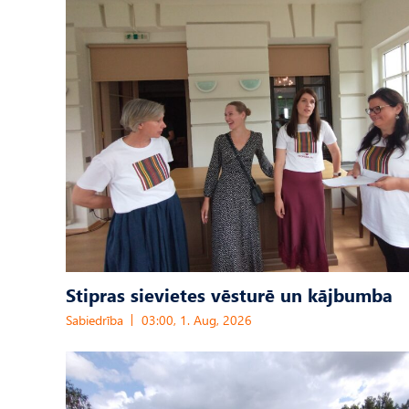
Stipras sievietes vēsturē un kājbumba
Sabiedrība
03:00, 1. Aug, 2026