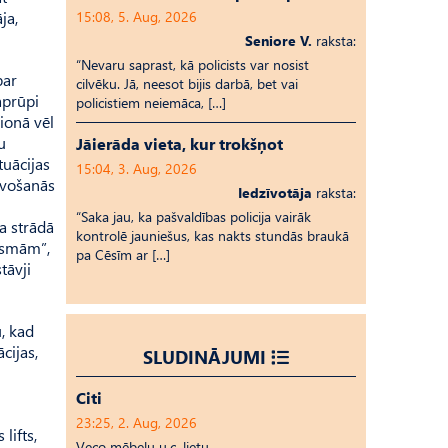
ja,
15:08, 5. Aug, 2026
Seniore V.
raksta:
“Nevaru saprast, kā policists var nosist
par
cilvēku. Jā, neesot bijis darbā, bet vai
aprūpi
policistiem neiemāca, […]
ionā vēl
u
Jāierāda vieta, kur trokšņot
tuācijas
15:04, 3. Aug, 2026
tavošanās
Iedzīvotāja
raksta:
“Saka jau, ka pašvaldības policija vairāk
ba strādā
kontrolē jauniešus, kas nakts stundās braukā
iesmām”,
pa Cēsīm ar […]
tāvji
, kad
cijas,
SLUDINĀJUMI
Citi
23:25, 2. Aug, 2026
lifts,
Veco mēbeļu u.c. lietu