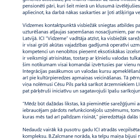
pensionēti pāri, kuri šeit mierā un klusumā izvēlējušie
apliecinot, ka darbā nākas saskarties ar ļoti atšķirīga
Vidzemes kontaktpunktā visbiežāk sniegtas atbildes pa
uzturēšanas atļaujas saņemšanas nosacījumiem, par nod
Latvijā. ICI “Vidzeme” vadītāja atzīst, ka visbiežāk sa
ir visai grūti akūtas vajadzības gadījumā operatīvi uzm
kompetenci un nenobītos pieņemt eksotiskākas izcelsme
ir veiksmīgi atrisinātas, tostarp ar ķīniešu valodas tu
šim notikumam visai komandai izvērtusies par vienu 
Integrācijas pasākumos un valodas kursu apmeklēšanā biež
arī pie kultūrpieredzes apmaiņas veicināšanas. Tā pērn
viņa nolēmusi Cēsu Pils parkā sarīkot ārzemniekiem Līgo
pat pārķēruši iniciatīvu un sagatavojuši īpašu sarīkojum
“Mēdz būt dažādas likstas, kā pieminētie sarežģījumi 
iebraucējam pārdots nefunkcionējošs uzņēmums, tomēr k
kuras mēs tad arī palīdzam risināt,” pieredzētajā dalās
Nedaudz vairāk kā pusotru gadu ICI atradās vecpilsētas 
kompleksu. B.Zalcmane norāda, ka tel­pu maiņa bijusi n