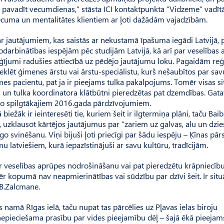
s pavadīt vecumdienas,” stāsta ICI kontaktpunkta “Vidze­me” vadītā
 vecuma un mentalitātes klientiem ar ļoti dažādām vajadzībām.
r jautājumiem, kas saistās ar nekustamā īpašuma iegādi Latvijā, 
arbinātības iespējām pēc studijām Latvijā, kā arī par veselības 
režģījumi radušies attiecībā uz pēdējo jautājumu loku. Pagaidām reģ
eklēt ģimenes ārstu vai ārstu-speciālistu, kurš nešaubītos par sav
s pacientu, pat ja ir pieejams tulka pakalpojums. Tomēr visas si
lka un tulka koordinatora klātbūtni pieredzētas pat dzemdības. Ga
no spilgtākajiem 2016.gada pārdzīvojumiem.
āk ir ieinteresēti tie, kuriem šeit ir ilg­termiņa plāni, taču Bai
, uzklausot kārtējos jautājumus par “zariem uz galvas, alu un dz
 svinēšanu. Viņi bijuši ļoti priecīgi par šādu iespēju – Ķīnas pārs
u latviešiem, kurā iepazīstinājuši ar savu kultūru, tradīcijām.
ar veselības aprūpes nodrošināšanu vai pat pieredzētu krāpniecību
opumā nav neapmierinātības vai sūdzību par dzīvi šeit. Ir situā
 B.Zalcmane.
namā Rīgas ielā, taču nupat tas pārcēlies uz Pļavas ielas biroju
epieciešama prasību par vides pieejamību dēļ – šajā ēkā pieejams 