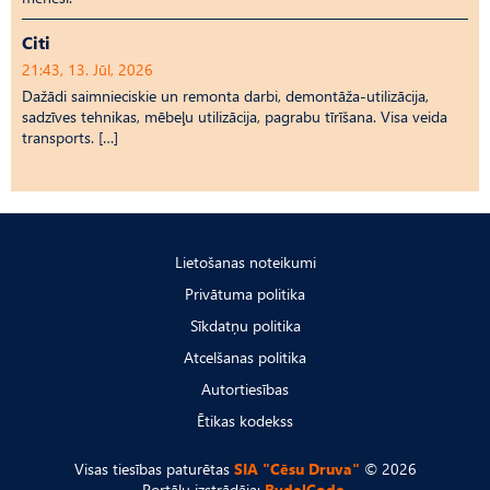
Citi
21:43, 13. Jūl, 2026
Dažādi saimnieciskie un remonta darbi, demontāža-utilizācija,
sadzīves tehnikas, mēbeļu utilizācija, pagrabu tīrīšana. Visa veida
transports. […]
Lietošanas noteikumi
Privātuma politika
Sīkdatņu politika
Atcelšanas politika
Autortiesības
Ētikas kodekss
Visas tiesības paturētas
SIA "Cēsu Druva"
© 2026
Portālu izstrādāja:
RydelCode.