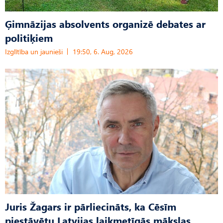
Ģimnāzijas absolvents organizē debates ar
politiķiem
Izglītība un jaunieši
19:50, 6. Aug, 2026
Juris Žagars ir pārliecināts, ka Cēsīm
piestāvētu Latvijas laikmetīgās mākslas