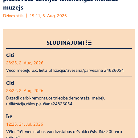
muzejs
Dzīves stils
19:21, 6. Aug, 2026
SLUDINĀJUMI
Citi
23:25, 2. Aug, 2026
Veco mēbeļu u.c. lietu utilizācija/izvešana/pārvešana 24826054
Citi
23:22, 2. Aug, 2026
Dažādi darbi-remonta,celtniecība,demontāža, mēbeļu
utiliāzācija,zāles pļaušana24826054
Īrē
12:25, 21. Jūl, 2026
Vēlos īrēt vienistabas vai divistabas dzīvokli cēsīs, līdz 200 eiro
mēnesī.