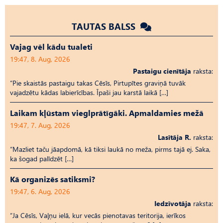
TAUTAS BALSS
Vajag vēl kādu tualeti
19:47, 8. Aug, 2026
Pastaigu cienītāja
raksta:
“Pie skaistās pastaigu takas Cēsīs, Pirtupītes graviņā tuvāk
vajadzētu kādas labierīcības. Īpaši jau karstā laikā […]
Laikam kļūstam vieglprātīgāki. Apmaldamies mežā
19:47, 7. Aug, 2026
Lasītāja R.
raksta:
“Mazliet taču jāapdomā, kā tiksi laukā no meža, pirms tajā ej. Saka,
ka šogad palīdzēt […]
Kā organizēs satiksmi?
19:47, 6. Aug, 2026
Iedzīvotāja
raksta:
“Ja Cēsīs, Vaļņu ielā, kur vecās pienotavas teritorija, ierīkos