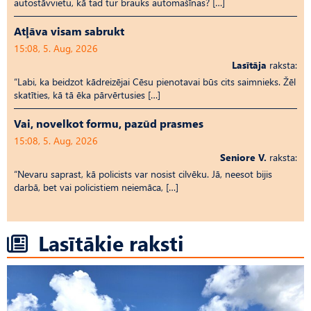
autostāvvietu, kā tad tur brauks automašīnas? […]
Atļāva visam sabrukt
15:08, 5. Aug, 2026
Lasītāja
raksta:
“Labi, ka beidzot kādreizējai Cēsu pienotavai būs cits saimnieks. Žēl
skatīties, kā tā ēka pārvērtusies […]
Vai, novelkot formu, pazūd prasmes
15:08, 5. Aug, 2026
Seniore V.
raksta:
“Nevaru saprast, kā policists var nosist cilvēku. Jā, neesot bijis
darbā, bet vai policistiem neiemāca, […]
Lasītākie raksti