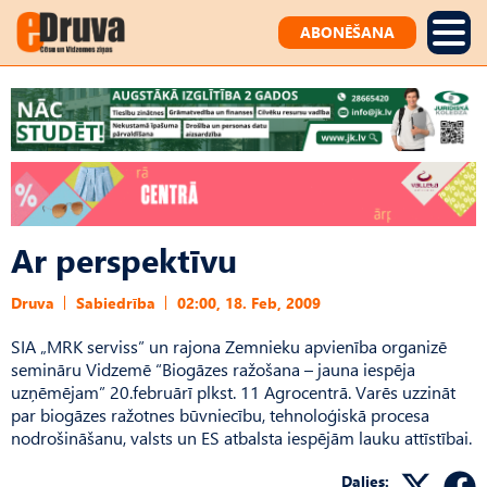
ABONĒŠANA
Ar perspektīvu
Druva
Sabiedrība
02:00, 18. Feb, 2009
SIA „MRK serviss” un rajona Zemnieku apvienība organizē
semināru Vidzemē “Biogāzes ražošana – jauna iespēja
uzņēmējam” 20.februārī plkst. 11 Agrocentrā. Varēs uzzināt
par biogāzes ražotnes būvniecību, tehnoloģiskā procesa
nodrošināšanu, valsts un ES atbalsta iespējām lauku attīstībai.
Dalies: