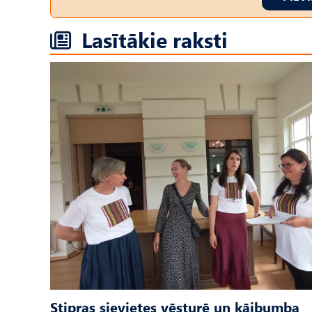
Lasītākie raksti
Stipras sievietes vēsturē un kājbumba