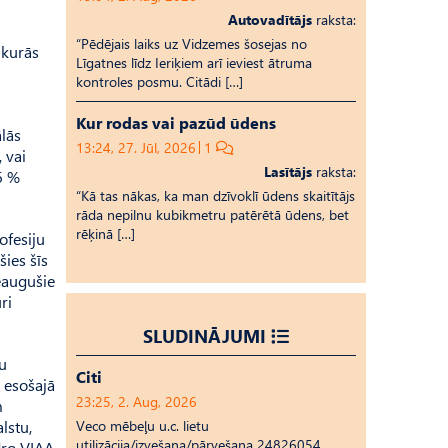
Autovadītājs
raksta:
“Pēdējais laiks uz Vid­ze­mes šosejas no
 kurās
Līgatnes līdz Ieriķiem arī ieviest ātruma
kontroles posmu. Citādi […]
Kur rodas vai pazūd ūdens
ālās
13:24, 27. Jūl, 2026
1
 vai
Lasītājs
raksta:
6 %
“Kā tas nākas, ka man dzīvoklī ūdens skaitītājs
rāda nepilnu kubikmetru patērētā ūdens, bet
rēķinā […]
ofesiju
šies šīs
ieaugušie
ri
SLUDINĀJUMI
nu
Citi
s esošajā
23:25, 2. Aug, 2026
m
Veco mēbeļu u.c. lietu
lstu,
utilizācija/izvešana/pārvešana 24826054
dro VIAA