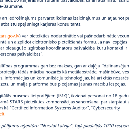
ale-Baumane.
s arī iedrošinājums pārvarēt ikdienas izaicinājumus un atjaunot p
atbalstu spēj sniegt karjeras konsultants.
tars.gov.lv
) var pieteikties nodarbinātie vai pašnodarbinātie vec
ntā un aizpildot elektronisko pieteikšanās formu. Ja nav iespējas 
 ar pieaugušo izglītības koordinatoru pašvaldībā, kuru kontakti ir
ersonas pašvaldībās”.
lītības programmas gan bez maksas, gan ar daļēju līdzfinansēju
 profesiju tādās mācību nozarēs kā metālapstrāde, mašīnbūve, ves
, informācijas un komunikāciju tehnoloģijas, kā arī citās nozarēs
izēts, un maijā platformā būs pieejamas jaunas mācību iespējas.
gitālās prasmes lietpratējiem (IMK)”, ikvienai personai no 18 gadu
formā STARS pieteikties kompensācijas saņemšanai par starptautis
em kā “Certified Information Systems Auditor”, “Cybersecurity
eit.
r pētījumu aģentūru “Norstat Latvija”. Tajā piedalījās 1010 respon