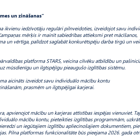
smes un zināšanas”
ikvienu iedzīvotāju regulāri pilnveidoties, izveidojot savu indiv
mpaņas mērķis ir mainīt sabiedrības attieksmi pret mācīšanos,
ma un vērtīga, palīdzot saglabāt konkurētspēju darba tirgū un vei
rvaldības platforma STARS, veicina cilvēku atbildību un pašinici
u uz mūsdienīgu un ilgtspējīgu pieaugušo izglītības sistēmu.
uma aicināts izveidot savu individuālo mācību kontu
zināšanām, prasmēm un ilgtspējīgai karjerai.
 apvienojot mācību un karjeras attīstības iespējas vienuviet. Ta
dividuālo mācību kontu, pieteikties izglītības programmām, uzkrāt
 pieredzi un iegūtajiem izglītību apliecinošajiem dokumentiem, piet
ējas. Pilna platformas funkcionalitāte būs pieejama 2026. gada otr