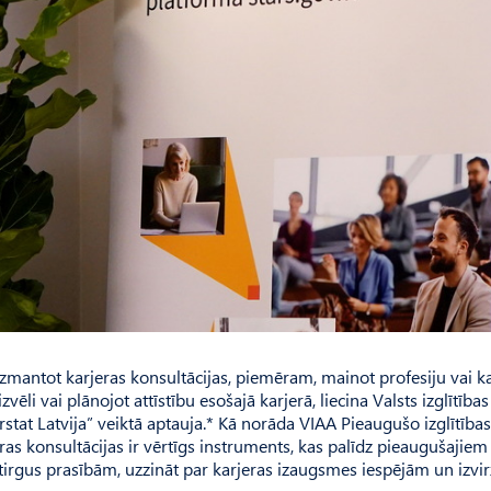
zmantot karjeras konsultācijas, piemēram, mainot profesiju vai k
zvēli vai plānojot attīstību esošajā karjerā, liecina Valsts izglītības
stat Latvija” veiktā aptauja.* Kā norāda VIAA Pieaugušo izglītības
s konsultācijas ir vērtīgs instruments, kas palīdz pieaugušajiem 
tirgus prasībām, uzzināt par karjeras izaugsmes iespējām un izvir