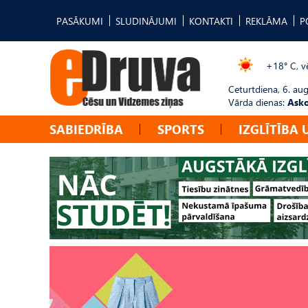
PASĀKUMI
SLUDINĀJUMI
KONTAKTI
REKLĀMA
P
+18° C, vē
Ceturtdiena, 6. au
Vārda dienas:
Asko
SABIEDRĪBA
SPORTS
IZGLĪTĪBA 