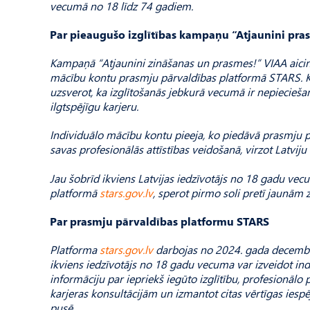
vecumā no 18 līdz 74 gadiem.
Par pieaugušo izglītības kampaņu “Atjaunini pra
Kampaņā “Atjaunini zināšanas un prasmes!” VIAA aicina 
mācību kontu prasmju pārvaldības platformā STARS. Ka
uzsverot, ka izglītošanās jebkurā vecumā ir nepiecieša
ilgtspējīgu karjeru.
Individuālo mācību kontu pieeja, ko piedāvā prasmju pā
savas profesionālās attīstības veidošanā, virzot Latvij
Jau šobrīd ikviens Latvijas iedzīvotājs no 18 gadu vec
platformā
stars.gov.lv
, sperot pirmo soli pretī jaunām 
Par prasmju pārvaldības platformu STARS
Platforma
stars.gov.lv
darbojas no 2024. gada decembra,
ikviens iedzīvotājs no 18 gadu vecuma var izveidot in
informāciju par iepriekš iegūto izglītību, profesionālo
karjeras konsultācijām un izmantot citas vērtīgas iesp
pusē.