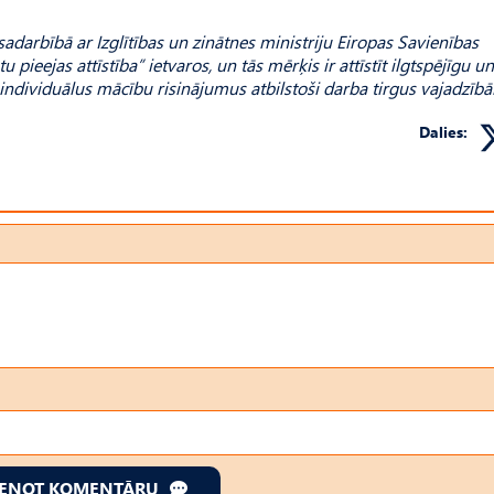
 sadarbībā ar Izglītības un zinātnes ministriju Eiropas Savienības
ieejas attīstība” ietvaros, un tās mērķis ir attīstīt ilgtspējīgu un
 individuālus mācību risinājumus atbilstoši darba tirgus vajadzīb
Dalies:
IENOT KOMENTĀRU