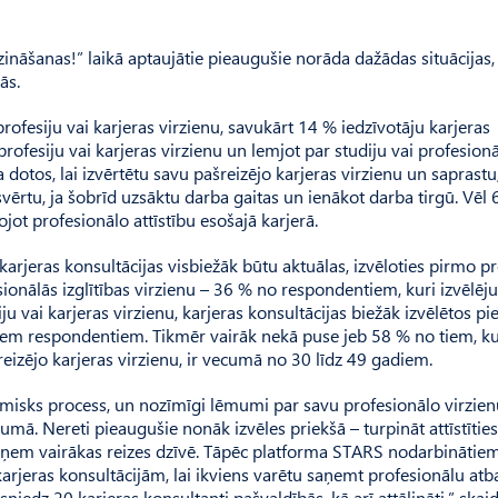
nāšanas!” laikā aptaujātie pieaugušie norāda dažādas situācijas,
ās.
ofesiju vai karjeras virzienu, savukārt 14 % iedzīvotāju karjeras
ofesiju vai karjeras virzienu un lemjot par studiju vai profesion
a dotos, lai izvērtētu savu pašreizējo karjeras virzienu un saprastu,
ērtu, ja šobrīd uzsāktu darba gaitas un ienākot darba tirgū. Vēl 
jot profesionālo attīstību esošajā karjerā.
jeras konsultācijas visbiežāk būtu aktuālas, izvēloties pirmo pr
esionālās izglītības virzienu – 36 % no respondentiem, kuri izvēlēju
u vai karjeras virzienu, karjeras konsultācijas biežāk izvēlētos p
iem respondentiem. Tikmēr vairāk nekā puse jeb 58 % no tiem, ku
reizējo karjeras virzienu, ir vecumā no 30 līdz 49 gadiem.
namisks process, un nozīmīgi lēmumi par savu profesionālo virzie
umā. Nereti pieaugušie nonāk izvēles priekšā – turpināt attīstītie
ieņem vairākas reizes dzīvē. Tāpēc platforma STARS nodarbinātie
rjeras konsultācijām, lai ikviens varētu saņemt profesionālu atba
iedz 20 karjeras konsultanti pašvaldībās, kā arī attālināti,” skai