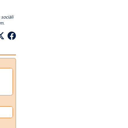
 sociāli
ām.