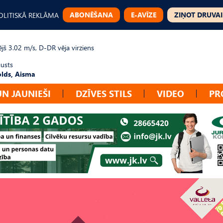
ABONĒŠANA
E-AVĪZE
ZIŅOT DRUVAI
OLITISKĀ REKLĀMA
jš 3.02 m/s, D-DR vēja virziens
gusts
lds, Aisma
UN JAUNIEŠI
DZĪVES STILS
VIDEO
PR