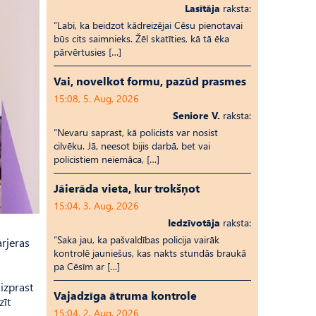
Lasītāja
raksta:
“Labi, ka beidzot kādreizējai Cēsu pienotavai
būs cits saimnieks. Žēl skatīties, kā tā ēka
pārvērtusies […]
Vai, novelkot formu, pazūd prasmes
15:08, 5. Aug, 2026
Seniore V.
raksta:
“Nevaru saprast, kā policists var nosist
cilvēku. Jā, neesot bijis darbā, bet vai
policistiem neiemāca, […]
Jāierāda vieta, kur trokšņot
15:04, 3. Aug, 2026
Iedzīvotāja
raksta:
“Saka jau, ka pašvaldības policija vairāk
arjeras
kontrolē jauniešus, kas nakts stundās braukā
pa Cēsīm ar […]
izprast
Vajadzīga ātruma kontrole
zīt
15:04, 2. Aug, 2026