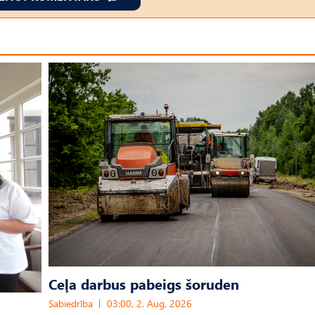
Ceļa darbus pabeigs šoruden
Sabiedrība
03:00, 2. Aug, 2026