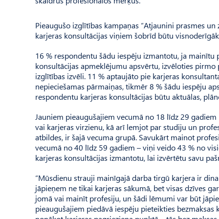
skaidrus profesionālos mērķus.
Pieaugušo izglītības kampaņas “Atjaunini prasmes un zi
karjeras konsultācijas viņiem šobrīd būtu visnoderīgāk
16 % respondentu šādu iespēju izmantotu, ja mainītu pr
konsultācijas apmeklējumu apsvērtu, izvēloties pirmo pr
izglītības izvēli. 11 % aptaujāto pie karjeras konsultant
nepieciešamas pārmaiņas, tikmēr 8 % šādu iespēju apsv
respondentu karjeras konsultācijas būtu aktuālas, plāno
Jauniem pieaugušajiem vecumā no 18 līdz 29 gadiem kar
vai karjeras virzienu, kā arī lemjot par studiju un prof
atbildes, ir šajā vecuma grupā. Savukārt mainot profesij
vecumā no 40 līdz 59 gadiem – viņi veido 43 % no vis
karjeras konsultācijas izmantotu, lai izvērtētu savu paš
“Mūsdienu strauji mainīgajā darba tirgū karjera ir di
jāpieņem ne tikai karjeras sākumā, bet visas dzīves gar
jomā vai mainīt profesiju, un šādi lēmumi var būt jāp
pieaugušajiem piedāvā iespēju pieteikties bezmaksas ka
nonākot karjeras pagrieziena punktā – tās bez maksas sn