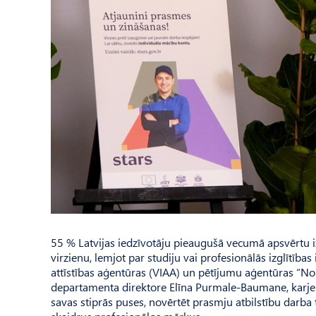
55 % Latvijas iedzīvotāju pieaugušā vecumā apsvērtu i
virzienu, lemjot par studiju vai profesionālās izglītības i
attīstības aģentūras (VIAA) un pētījumu aģentūras “Nor
departamenta direktore Elīna Purmale-Baumane, karjera
savas stiprās puses, novērtēt prasmju atbilstību darba 