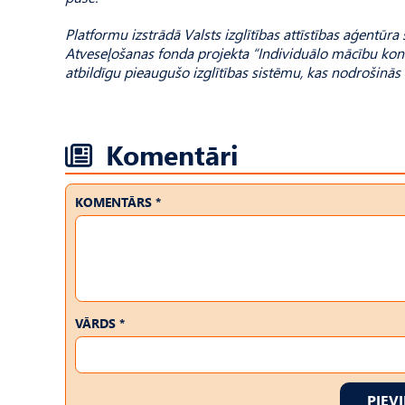
Platformu izstrādā Valsts izglītības attīstības aģentūra
Atveseļošanas fonda projekta “Individuālo mācību kontu p
atbildīgu pieaugušo izglītības sistēmu, kas nodrošinās
Komentāri
KOMENTĀRS *
VĀRDS *
PIEV