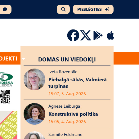
PIESLĒGTIES
OJEKTI
DOMAS UN VIEDOKĻI
Iveta Rozentāle
Piebalgā sākās, Valmierā
turpinās
15:07, 5. Aug, 2026
Agnese Leiburga
Konstruktīvā politika
15:05, 4. Aug, 2026
Sarmīte Feldmane