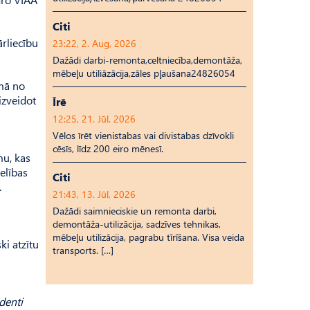
Citi
ārliecību
23:22, 2. Aug, 2026
Dažādi darbi-remonta,celtniecība,demontāža,
mēbeļu utiliāzācija,zāles pļaušana24826054
umā no
izveidot
Īrē
12:25, 21. Jūl, 2026
Vēlos īrēt vienistabas vai divistabas dzīvokli
cēsīs, līdz 200 eiro mēnesī.
mu, kas
elības
Citi
.
21:43, 13. Jūl, 2026
Dažādi saimnieciskie un remonta darbi,
demontāža-utilizācija, sadzīves tehnikas,
mēbeļu utilizācija, pagrabu tīrīšana. Visa veida
ki atzītu
transports. […]
denti