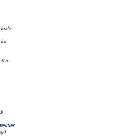
iduālo
dot
atīvu
jā
eikties
ajā