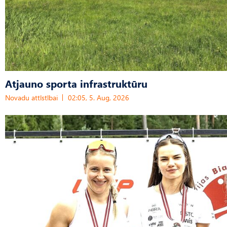
Atjauno sporta infrastruktūru
Novadu attīstībai
02:05, 5. Aug, 2026