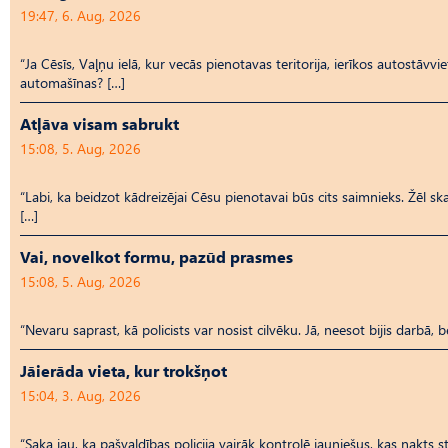
19:47, 6. Aug, 2026
“Ja Cēsīs, Vaļņu ielā, kur vecās pienotavas teritorija, ierīkos autostāvvi
automašīnas? […]
Atļāva visam sabrukt
15:08, 5. Aug, 2026
“Labi, ka beidzot kādreizējai Cēsu pienotavai būs cits saimnieks. Žēl ska
[…]
Vai, novelkot formu, pazūd prasmes
15:08, 5. Aug, 2026
“Nevaru saprast, kā policists var nosist cilvēku. Jā, neesot bijis darbā, 
Jāierāda vieta, kur trokšņot
15:04, 3. Aug, 2026
“Saka jau, ka pašvaldības policija vairāk kontrolē jauniešus, kas nakts