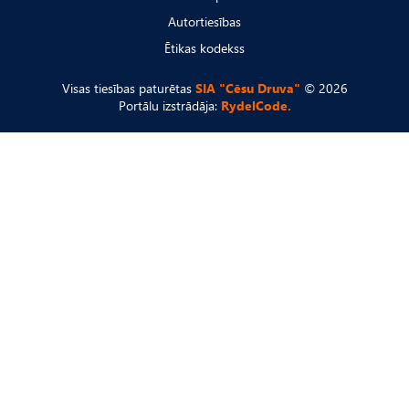
Autortiesības
Ētikas kodekss
Visas tiesības paturētas
SIA "Cēsu Druva"
© 2026
Portālu izstrādāja:
RydelCode.