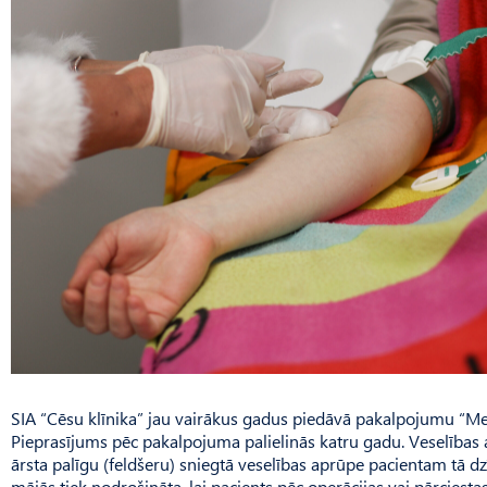
SIA “Cēsu klīnika” jau vairākus gadus piedāvā pakalpojumu “Me
Pieprasījums pēc pakalpojuma palielinās katru gadu. Veselības
ārsta palīgu (feldšeru) sniegtā veselības aprūpe pacientam tā d
mājās tiek nodrošināta, lai pacients pēc operācijas vai pārciest