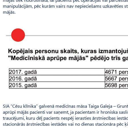
manipulācijām, pēc kurām vairs nav nepieciešams uzkavēties sta
mājās.
SIA “Cēsu klīnika” galvenā medicīnas māsa Taiga Galeja – Grun
aprūpi mājās pacienti var saņemt, ja pacientam ir hroniska sas
traucējumi, kuru dēļ pacients nespēj ierasties ārstniecības iestādē
stacionārās ārstniecības iestādes vai no dienas stacionāra pēc ķi