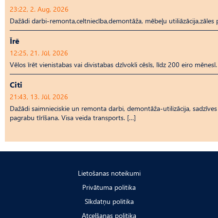
23:22, 2. Aug, 2026
Dažādi darbi-remonta,celtniecība,demontāža, mēbeļu utiliāzācija,zāl
Īrē
12:25, 21. Jūl, 2026
Vēlos īrēt vienistabas vai divistabas dzīvokli cēsīs, līdz 200 eiro mēnesī.
Citi
21:43, 13. Jūl, 2026
Dažādi saimnieciskie un remonta darbi, demontāža-utilizācija, sadzīves t
pagrabu tīrīšana. Visa veida transports. […]
Lietošanas noteikumi
Privātuma politika
Sīkdatņu politika
Atcelšanas politika