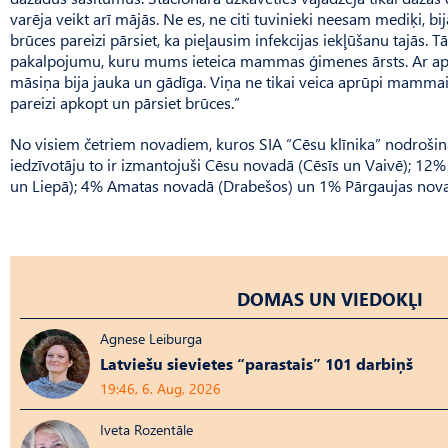
varēja veikt arī mājās. Ne es, ne citi tuvinieki neesam mediķi, b
brūces pareizi pārsiet, ka pieļausim infekcijas iekļūšanu tajās.
pakalpojumu, kuru mums ieteica mammas ģimenes ārsts. Ar aprū
māsiņa bija jauka un gādīga. Viņa ne tikai veica aprūpi mammai,
pareizi apkopt un pārsiet brūces.”
No visiem četriem novadiem, kuros SIA “Cēsu klīnika” nodroši
iedzīvotāju to ir izmantojuši Cēsu novadā (Cēsīs un Vaivē); 12%
un Liepā); 4% Amatas novadā (Drabešos) un 1% Pārgaujas nov
DOMAS UN VIEDOKĻI
Agnese Leiburga
Latviešu sievietes “parastais” 101 darbiņš
19:46, 6. Aug, 2026
Iveta Rozentāle