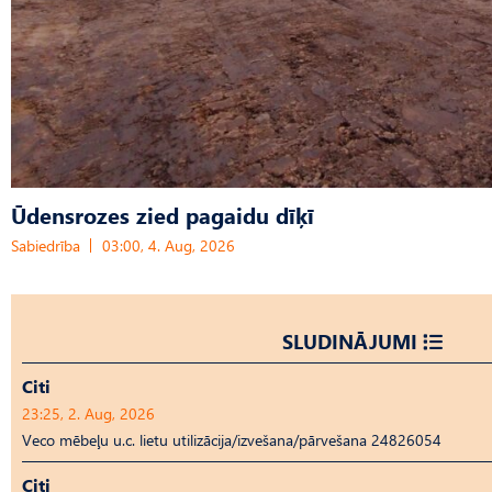
Ūdensrozes zied pagaidu dīķī
Sabiedrība
03:00, 4. Aug, 2026
SLUDINĀJUMI
Citi
23:25, 2. Aug, 2026
Veco mēbeļu u.c. lietu utilizācija/izvešana/pārvešana 24826054
Citi