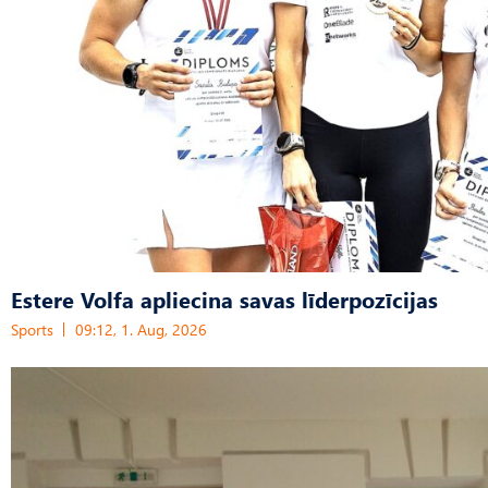
Estere Volfa apliecina savas līderpozīcijas
Sports
09:12, 1. Aug, 2026