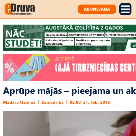
ABONĒŠANA
Aprūpe mājās – pieejama un ak
Madara Ozoliņa
Sabiedrība
02:00, 21. Feb, 2018