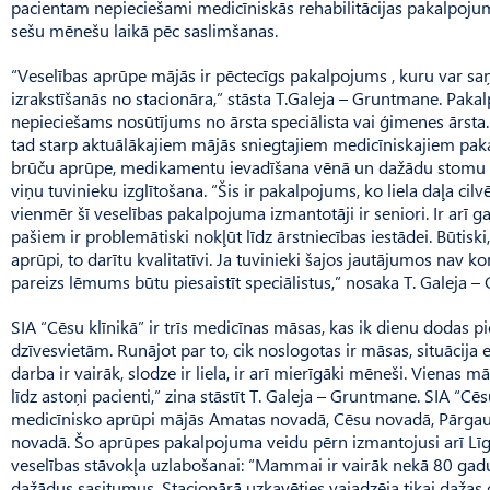
pacientam nepieciešami medicīniskās rehabilitācijas pakalpoju
sešu mēnešu laikā pēc saslimšanas.
“Veselības aprūpe mājās ir pēctecīgs pakalpojums , kuru var s
izrakstīšanās no stacionāra,” stāsta T.Galeja – Gruntmane. Pak
nepieciešams nosūtījums no ārsta speciālista vai ģimenes ārsta.
tad starp aktuālākajiem mājās sniegtajiem medicīniskajiem paka
brūču aprūpe, medikamentu ievadīšana vēnā un dažādu stomu a
viņu tuvinieku izglītošana. “Šis ir pakalpojums, ko liela daļa ci
vienmēr šī veselības pakalpojuma izmantotāji ir seniori. Ir arī g
pašiem ir problemātiski nokļūt līdz ārstniecības iestādei. Būtiski,
aprūpi, to darītu kvalitatīvi. Ja tuvinieki šajos jautājumos nav k
pareizs lēmums būtu piesaistīt speciālistus,” nosaka T. Galeja 
SIA “Cēsu klīnikā” ir trīs medicīnas māsas, kas ik dienu dodas p
dzīvesvietām. Runājot par to, cik noslogotas ir māsas, situācija 
darba ir vairāk, slodze ir liela, ir arī mierīgāki mēneši. Vienas m
līdz astoņi pacienti,” zina stāstīt T. Galeja – Gruntmane. SIA “Cē
medicīnisko aprūpi mājās Amatas novadā, Cēsu novadā, Pārgau
novadā. Šo aprūpes pakalpojuma veidu pērn izmantojusi arī L
veselības stāvokļa uzlabošanai: “Mammai ir vairāk nekā 80 gadu
dažādus sasitumus. Stacionārā uzkavēties vajadzēja tikai dažas 