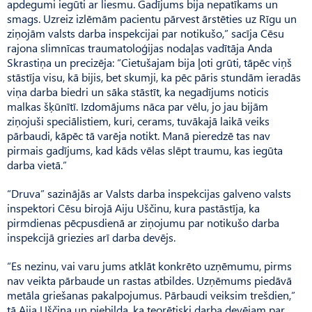
apdegumi iegūti ar liesmu. Gadījums bija nepatīkams un
smags. Uzreiz izlēmām pacientu pārvest ārstēties uz Rīgu un
ziņojām valsts darba inspekcijai par notikušo,” sacīja Cēsu
rajona slimnīcas traumatoloģijas nodaļas vadītāja Anda
Skrastiņa un precizēja: “Cietušajam bija ļoti grūti, tāpēc viņš
stāstīja visu, kā bijis, bet skumji, ka pēc pāris stundām ieradās
viņa darba biedri un sāka stāstīt, ka negadījums noticis
malkas šķūnītī. Izdomājums nāca par vēlu, jo jau bijām
ziņojuši speciālistiem, kuri, cerams, tuvākajā laikā veiks
pārbaudi, kāpēc tā varēja notikt. Manā pieredzē tas nav
pirmais gadījums, kad kāds vēlas slēpt traumu, kas iegūta
darba vietā.”
“Druva” sazinājās ar Valsts darba inspekcijas galveno valsts
inspektori Cēsu birojā Aiju Uščinu, kura pastāstīja, ka
pirmdienas pēcpusdienā ar ziņojumu par notikušo darba
inspekcijā griezies arī darba devējs.
“Es nezinu, vai varu jums atklāt konkrēto uzņēmumu, pirms
nav veikta pārbaude un rastas atbildes. Uzņēmums piedāvā
metāla griešanas pakalpojumus. Pārbaudi veiksim trešdien,”
tā Aija Uščina un piebilda, ka teorētiski darba devējam par