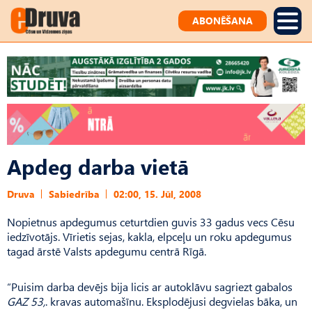
ABONĒŠANA
Apdeg darba vietā
Druva
Sabiedrība
02:00, 15. Jūl, 2008
Nopietnus apdegumus ceturtdien guvis 33 gadus vecs Cēsu
iedzīvotājs. Vīrietis sejas, kakla, elpceļu un roku apdegumus
tagad ārstē Valsts apdegumu centrā Rīgā.
“Puisim darba devējs bija licis ar autoklāvu sagriezt gabalos
GAZ 53,
. kravas automašīnu. Eksplodējusi degvielas bāka, un