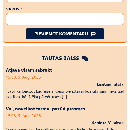
VĀRDS *
PIEVIENOT KOMENTĀRU
TAUTAS BALSS
Atļāva visam sabrukt
15:08, 5. Aug, 2026
Lasītāja
raksta:
“Labi, ka beidzot kādreizējai Cēsu pienotavai būs cits saimnieks. Žēl
skatīties, kā tā ēka pārvērtusies […]
Vai, novelkot formu, pazūd prasmes
15:08, 5. Aug, 2026
Seniore V.
raksta:
“Nevaru saprast, kā policists var nosist cilvēku. Jā, neesot bijis