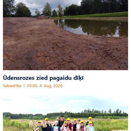
Ūdensrozes zied pagaidu dīķī
Sabiedrība
03:00, 4. Aug, 2026