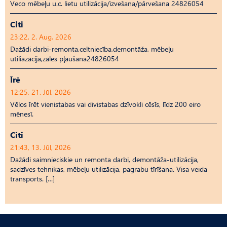
Veco mēbeļu u.c. lietu utilizācija/izvešana/pārvešana 24826054
Citi
23:22, 2. Aug, 2026
Dažādi darbi-remonta,celtniecība,demontāža, mēbeļu
utiliāzācija,zāles pļaušana24826054
Īrē
12:25, 21. Jūl, 2026
Vēlos īrēt vienistabas vai divistabas dzīvokli cēsīs, līdz 200 eiro
mēnesī.
Citi
21:43, 13. Jūl, 2026
Dažādi saimnieciskie un remonta darbi, demontāža-utilizācija,
sadzīves tehnikas, mēbeļu utilizācija, pagrabu tīrīšana. Visa veida
transports. […]