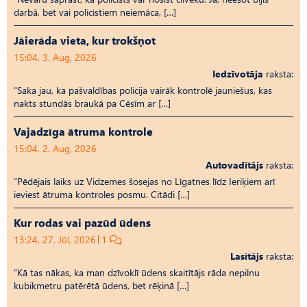
darbā, bet vai policistiem neiemāca, […]
Jāierāda vieta, kur trokšņot
15:04, 3. Aug, 2026
Iedzīvotāja
raksta:
“Saka jau, ka pašvaldības policija vairāk kontrolē jauniešus, kas
nakts stundās braukā pa Cēsīm ar […]
Vajadzīga ātruma kontrole
15:04, 2. Aug, 2026
Autovadītājs
raksta:
“Pēdējais laiks uz Vid­ze­mes šosejas no Līgatnes līdz Ieriķiem arī
ieviest ātruma kontroles posmu. Citādi […]
Kur rodas vai pazūd ūdens
13:24, 27. Jūl, 2026
1
Lasītājs
raksta:
“Kā tas nākas, ka man dzīvoklī ūdens skaitītājs rāda nepilnu
kubikmetru patērētā ūdens, bet rēķinā […]