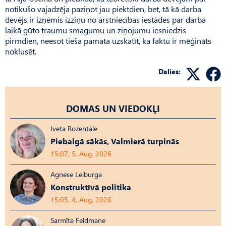
notikušo vajadzēja paziņot jau piektdien, bet, tā kā darba
devējs ir izņēmis izziņu no ārstniecības iestādes par darba
laikā gūto traumu smagumu un ziņojumu iesniedzis
pirmdien, neesot tieša pamata uzskatīt, ka faktu ir mēģināts
noklusēt.
Dalies:
DOMAS UN VIEDOKĻI
Iveta Rozentāle
Piebalgā sākās, Valmierā turpinās
15:07, 5. Aug, 2026
Agnese Leiburga
Konstruktīvā politika
15:05, 4. Aug, 2026
Sarmīte Feldmane