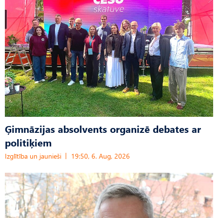
Ģimnāzijas absolvents organizē debates ar
politiķiem
Izglītība un jaunieši
19:50, 6. Aug, 2026