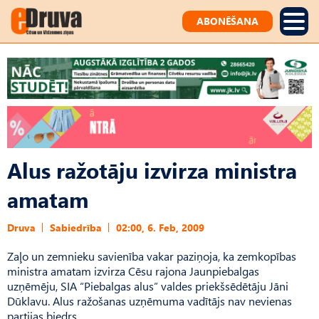
ABONĒŠANA
Alus ražotāju izvirza ministra
amatam
Druva
Sabiedrība
02:00, 6. Feb, 2009
Zaļo un zemnieku savienība vakar paziņoja, ka zemkopības
ministra amatam izvirza Cēsu rajona Jaunpiebalgas
uzņēmēju, SIA “Piebalgas alus” valdes priekšsēdētāju Jāni
Dūklavu. Alus ražošanas uzņēmuma vadītājs nav nevienas
partijas biedrs.