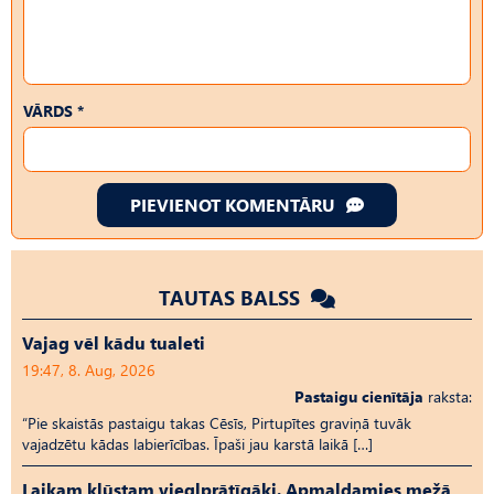
VĀRDS *
PIEVIENOT KOMENTĀRU
TAUTAS BALSS
Vajag vēl kādu tualeti
19:47, 8. Aug, 2026
Pastaigu cienītāja
raksta:
“Pie skaistās pastaigu takas Cēsīs, Pirtupītes graviņā tuvāk
vajadzētu kādas labierīcības. Īpaši jau karstā laikā […]
Laikam kļūstam vieglprātīgāki. Apmaldamies mežā