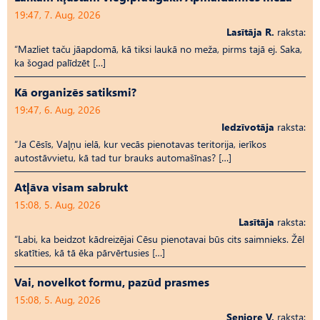
19:47, 7. Aug, 2026
Lasītāja R.
raksta:
“Mazliet taču jāapdomā, kā tiksi laukā no meža, pirms tajā ej. Saka,
ka šogad palīdzēt […]
Kā organizēs satiksmi?
19:47, 6. Aug, 2026
Iedzīvotāja
raksta:
“Ja Cēsīs, Vaļņu ielā, kur vecās pienotavas teritorija, ierīkos
autostāvvietu, kā tad tur brauks automašīnas? […]
Atļāva visam sabrukt
15:08, 5. Aug, 2026
Lasītāja
raksta:
“Labi, ka beidzot kādreizējai Cēsu pienotavai būs cits saimnieks. Žēl
skatīties, kā tā ēka pārvērtusies […]
Vai, novelkot formu, pazūd prasmes
15:08, 5. Aug, 2026
Seniore V.
raksta: