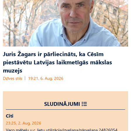
Juris Žagars ir pārliecināts, ka Cēsīm
piestāvētu Latvijas laikmetīgās mākslas
muzejs
Dzīves stils
19:21, 6. Aug, 2026
SLUDINĀJUMI
Citi
23:25, 2. Aug, 2026
Veco mēbeļu u.c. lietu utilizācija/izvešana/pārvešana 24826054