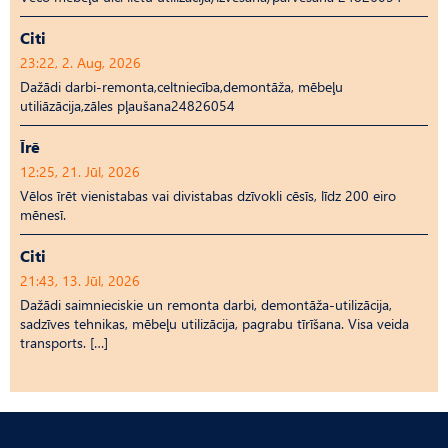
Citi
23:22, 2. Aug, 2026
Dažādi darbi-remonta,celtniecība,demontāža, mēbeļu
utiliāzācija,zāles pļaušana24826054
Īrē
12:25, 21. Jūl, 2026
Vēlos īrēt vienistabas vai divistabas dzīvokli cēsīs, līdz 200 eiro
mēnesī.
Citi
21:43, 13. Jūl, 2026
Dažādi saimnieciskie un remonta darbi, demontāža-utilizācija,
sadzīves tehnikas, mēbeļu utilizācija, pagrabu tīrīšana. Visa veida
transports. […]