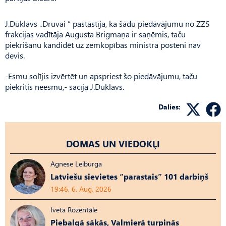
J.Dūklavs „Druvai ” pastāstīja, ka šādu piedāvājumu no ZZS
frakcijas vadītāja Augusta Brigmaņa ir saņēmis, taču
piekrišanu kandidēt uz zemkopības ministra posteni nav
devis.
-Esmu solījis izvērtēt un apspriest šo piedāvājumu, taču
piekritis neesmu,- sacīja J.Dūklavs.
Dalies:
DOMAS UN VIEDOKĻI
Agnese Leiburga
Latviešu sievietes “parastais” 101 darbiņš
19:46, 6. Aug, 2026
Iveta Rozentāle
Piebalgā sākās, Valmierā turpinās