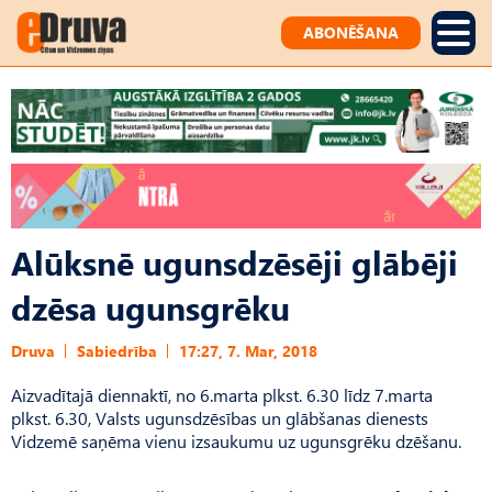
ABONĒŠANA
Alūksnē ugunsdzēsēji glābēji
dzēsa ugunsgrēku
Druva
Sabiedrība
17:27, 7. Mar, 2018
Aizvadītajā diennaktī, no 6.marta plkst. 6.30 līdz 7.marta
plkst. 6.30, Valsts ugunsdzēsības un glābšanas dienests
Vidzemē saņēma vienu izsaukumu uz ugunsgrēku dzēšanu.