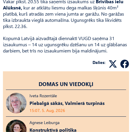
Vakar plkst. 20.55 tika saņemts izsaukums uz
Brīvības ielu
Alūksnē,
kur ar atklātu liesmu dega malkas šķūnis 40m²
platībā, kurš atradās zem viena jumta ar garāžu. No garāžas
tika izbraukta vieglā automašīna. Ugunsgrēks tika likvidēts
plkst. 22.36.
Kopumā Latvijā aizvadītajā diennaktī VUGD saņēma 31
izsaukumus – 14 uz ugunsgrēku dzēšanu un 14 uz glābšanas
darbiem, bet trīs no izsaukumiem bija maldinājumi.
Dalies:
DOMAS UN VIEDOKĻI
Iveta Rozentāle
Piebalgā sākās, Valmierā turpinās
15:07, 5. Aug, 2026
Agnese Leiburga
Konstruktīvā politika