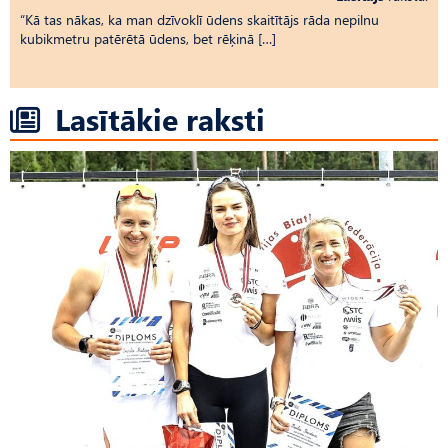
“Kā tas nākas, ka man dzīvoklī ūdens skaitītājs rāda nepilnu
kubikmetru patērētā ūdens, bet rēķinā […]
Lasītākie raksti