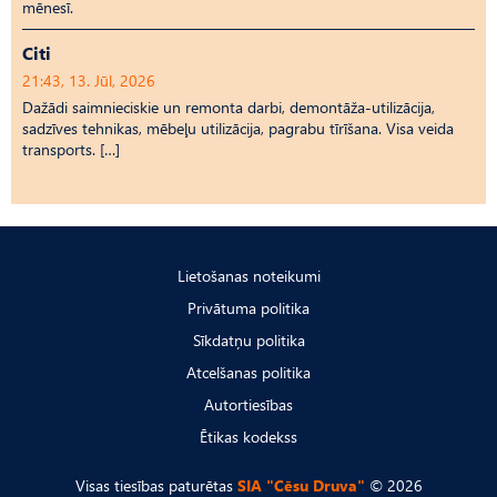
mēnesī.
Citi
21:43, 13. Jūl, 2026
Dažādi saimnieciskie un remonta darbi, demontāža-utilizācija,
sadzīves tehnikas, mēbeļu utilizācija, pagrabu tīrīšana. Visa veida
transports. […]
Lietošanas noteikumi
Privātuma politika
Sīkdatņu politika
Atcelšanas politika
Autortiesības
Ētikas kodekss
Visas tiesības paturētas
SIA "Cēsu Druva"
© 2026