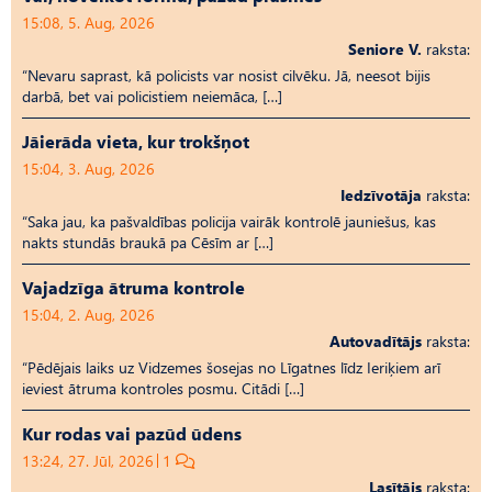
15:08, 5. Aug, 2026
Seniore V.
raksta:
“Nevaru saprast, kā policists var nosist cilvēku. Jā, neesot bijis
darbā, bet vai policistiem neiemāca, […]
Jāierāda vieta, kur trokšņot
15:04, 3. Aug, 2026
Iedzīvotāja
raksta:
“Saka jau, ka pašvaldības policija vairāk kontrolē jauniešus, kas
nakts stundās braukā pa Cēsīm ar […]
Vajadzīga ātruma kontrole
15:04, 2. Aug, 2026
Autovadītājs
raksta:
“Pēdējais laiks uz Vid­ze­mes šosejas no Līgatnes līdz Ieriķiem arī
ieviest ātruma kontroles posmu. Citādi […]
Kur rodas vai pazūd ūdens
13:24, 27. Jūl, 2026
1
Lasītājs
raksta: