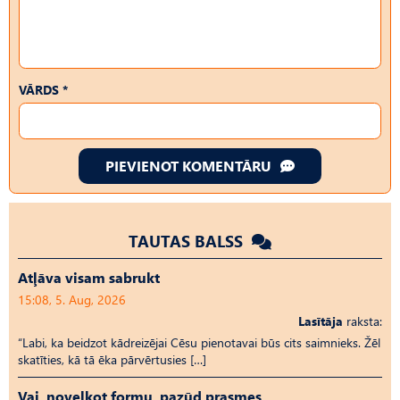
VĀRDS *
PIEVIENOT KOMENTĀRU
TAUTAS BALSS
Atļāva visam sabrukt
15:08, 5. Aug, 2026
Lasītāja
raksta:
“Labi, ka beidzot kādreizējai Cēsu pienotavai būs cits saimnieks. Žēl
skatīties, kā tā ēka pārvērtusies […]
Vai, novelkot formu, pazūd prasmes