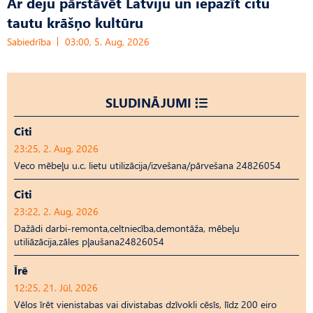
Ar deju pārstāvēt Latviju un iepazīt citu
tautu krāšņo kultūru
Sabiedrība
03:00, 5. Aug, 2026
SLUDINĀJUMI
Citi
23:25, 2. Aug, 2026
Veco mēbeļu u.c. lietu utilizācija/izvešana/pārvešana 24826054
Citi
23:22, 2. Aug, 2026
Dažādi darbi-remonta,celtniecība,demontāža, mēbeļu
utiliāzācija,zāles pļaušana24826054
Īrē
12:25, 21. Jūl, 2026
Vēlos īrēt vienistabas vai divistabas dzīvokli cēsīs, līdz 200 eiro