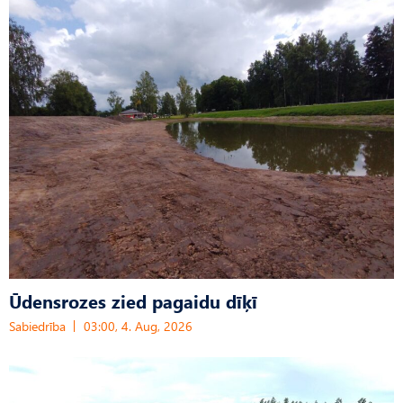
Ūdensrozes zied pagaidu dīķī
Sabiedrība
03:00, 4. Aug, 2026