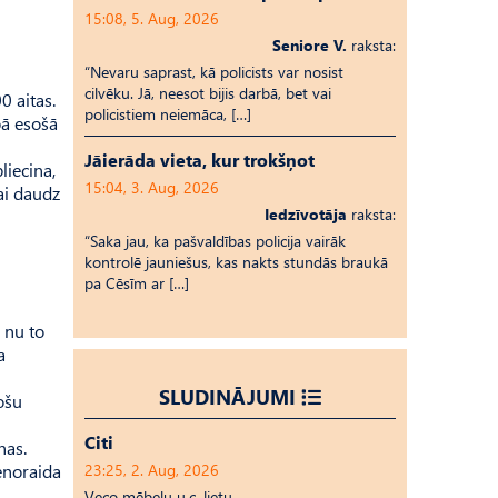
15:08, 5. Aug, 2026
Seniore V.
raksta:
“Nevaru saprast, kā policists var nosist
cilvēku. Jā, neesot bijis darbā, bet vai
0 aitas.
policistiem neiemāca, […]
bā esošā
Jāierāda vieta, kur trokšņot
liecina,
15:04, 3. Aug, 2026
ai daudz
Iedzīvotāja
raksta:
“Saka jau, ka pašvaldības policija vairāk
kontrolē jauniešus, kas nakts stundās braukā
pa Cēsīm ar […]
 nu to
a
SLUDINĀJUMI
ošu
Citi
nas.
enoraida
23:25, 2. Aug, 2026
Veco mēbeļu u.c. lietu