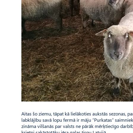
Aitas šo ziemu, tāpat kā lielākoties aukstās sezonas, pan
labklājību savā lopu fermā ir māju “Purkatas” saimnie
zināma vilšanās par valsts ne pārāk mērķtiecīgo darbīb
krietni sakārtotāku jēra gaļas tirgu Latvijā.