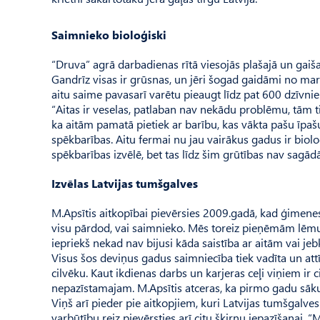
Saimnieko bioloģiski
“Druva” agrā darbadienas rītā viesojās plašajā un gaiš
Gandrīz visas ir grūsnas, un jēri šogad gaidāmi no mar
aitu saime pavasarī varētu pieaugt līdz pat 600 dzīvni
“Aitas ir veselas, patlaban nav nekādu problēmu, tām t
ka aitām pamatā pietiek ar barību, kas vākta pašu īpaš
spēkbarības. Aitu fermai nu jau vairākus gadus ir bioloģ
spēkbarības izvēlē, bet tas līdz šim grūtības nav sagādā
Izvēlas Latvijas tumšgalves
M.Apsītis aitkopībai pievērsies 2009.gadā, kad ģimene
visu pārdod, vai saimnieko. Mēs toreiz pieņēmām lēmum
iepriekš nekad nav bijusi kāda saistība ar aitām vai jeb
Visus šos deviņus gadus saimniecība tiek vadīta un attīs
cilvēku. Kaut ikdienas darbs un karjeras ceļi viņiem ir 
nepazīstamajam. M.Apsītis atceras, ka pirmo gadu sākuš
Viņš arī pieder pie aitkopjiem, kuri Latvijas tumšgalv
varbūtību reiz pievērsties arī citu šķirņu iepazīšanai. 