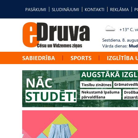
PASĀKUMI
SLUDINĀJUMI
KONTAKTI
REKLĀMA
P
+13° C, vē
Sestdiena, 8. augus
Vārda dienas:
Mudī
SABIEDRĪBA
SPORTS
IZGLĪTĪBA 