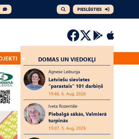
PIESLĒGTIES
OJEKTI
DOMAS UN VIEDOKĻI
Agnese Leiburga
Latviešu sievietes
“parastais” 101 darbiņš
19:46, 6. Aug, 2026
Iveta Rozentāle
Piebalgā sākās, Valmierā
turpinās
15:07, 5. Aug, 2026