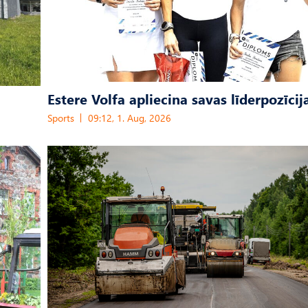
Estere Volfa apliecina savas līderpozīcij
Sports
09:12, 1. Aug, 2026