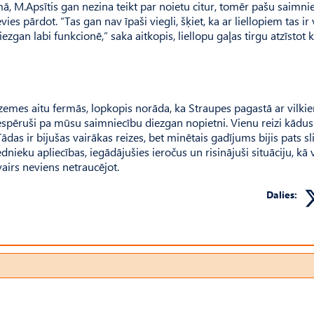
ā, M.Apsītis gan nezina teikt par noietu citur, tomēr pašu saimni
es pārdot. “Tas gan nav īpaši viegli, šķiet, ka ar liellopiem tas ir 
ezgan labi funkcionē,” saka aitkopis, liellopu gaļas tirgu atzīstot k
emes aitu fermās, lopkopis norāda, ka Straupes pagastā ar vilkie
r iespēruši pa mūsu saimniecību diezgan nopietni. Vienu reizi kādu
das ir bijušas vairākas reizes, bet minētais gadījums bijis pats sli
ieku apliecības, iegādājušies ieročus un risinājuši situāciju, kā v
vairs neviens netraucējot.
Dalies: