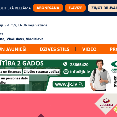
ABONĒŠANA
E-AVĪZE
ZIŅOT DRUVAI
OLITISKĀ REKLĀMA
jš 2.4 m/s, D-DR vēja virziens
ts
te, Vladislavs, Vladislava
UN JAUNIEŠI
DZĪVES STILS
VIDEO
PR