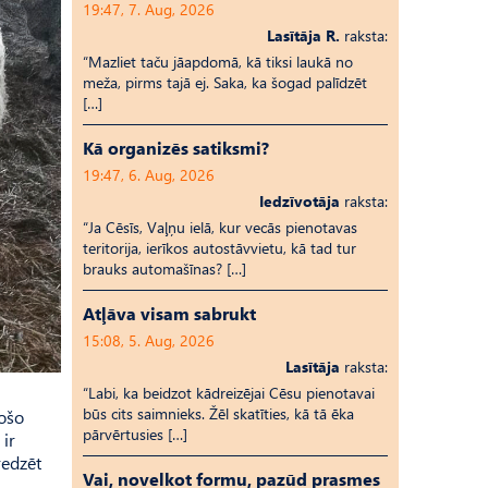
19:47, 7. Aug, 2026
Lasītāja R.
raksta:
“Mazliet taču jāapdomā, kā tiksi laukā no
meža, pirms tajā ej. Saka, ka šogad palīdzēt
[…]
Kā organizēs satiksmi?
19:47, 6. Aug, 2026
Iedzīvotāja
raksta:
“Ja Cēsīs, Vaļņu ielā, kur vecās pienotavas
teritorija, ierīkos autostāvvietu, kā tad tur
brauks automašīnas? […]
Atļāva visam sabrukt
15:08, 5. Aug, 2026
Lasītāja
raksta:
“Labi, ka beidzot kādreizējai Cēsu pienotavai
būs cits saimnieks. Žēl skatīties, kā tā ēka
gošo
pārvērtusies […]
ir
redzēt
Vai, novelkot formu, pazūd prasmes