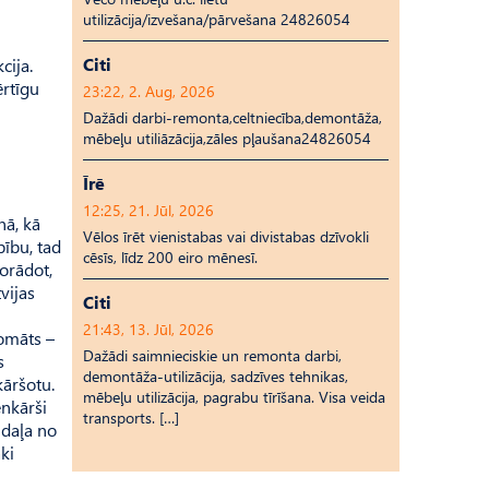
utilizācija/izvešana/pārvešana 24826054
Citi
cija.
ērtīgu
23:22, 2. Aug, 2026
Dažādi darbi-remonta,celtniecība,demontāža,
mēbeļu utiliāzācija,zāles pļaušana24826054
Īrē
12:25, 21. Jūl, 2026
nā, kā
Vēlos īrēt vienistabas vai divistabas dzīvokli
bību, tad
cēsīs, līdz 200 eiro mēnesī.
norādot,
vijas
Citi
21:43, 13. Jūl, 2026
domāts –
Dažādi saimnieciskie un remonta darbi,
s
demontāža-utilizācija, sadzīves tehnikas,
kāršotu.
mēbeļu utilizācija, pagrabu tīrīšana. Visa veida
enkārši
transports. […]
 daļa no
ki