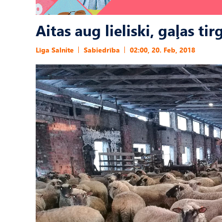
Aitas aug lieliski, gaļas ti
Līga Salnite
Sabiedrība
02:00, 20. Feb, 2018