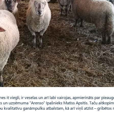
es it viegli, ir veselas un arī labi vairojas, apmierināts par pieau
ks un uzņēmuma “Arenso” īpašnieks Matīss Apsītis. Taču aitkopim 
u kvalitatīvu ganāmpulku atbalstam, kā arī viņš atzīst – gribētos 