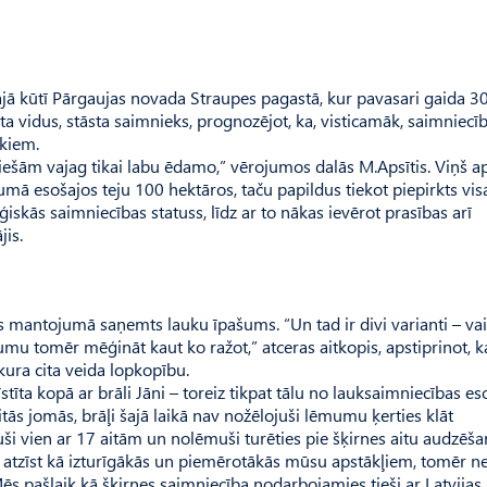
ajā kūtī Pārgaujas novada Straupes pagastā, kur pavasari gaida 30
ta vidus, stāsta saimnieks, prognozējot, ka, visticamāk, saimniecī
ekiem.
iešām vajag tikai labu ēdamo,” vērojumos dalās M.Apsītis. Viņš ap
umā esošajos teju 100 hektāros, taču papildus tiekot piepirkts vis
iskās saimniecības statuss, līdz ar to nākas ievērot prasības arī
jis.
s mantojumā saņemts lauku īpašums. “Un tad ir divi varianti – vai
u tomēr mēģināt kaut ko ražot,” atceras aitkopis, apstiprinot, k
kura cita veida lopkopību.
tīta kopā ar brāli Jāni – toreiz tikpat tālu no lauksaimniecības es
citās jomās, brāļi šajā laikā nav nožēlojuši lēmumu ķerties klāt
i vien ar 17 aitām un nolēmuši turēties pie šķirnes aitu audzēša
es atzīst kā izturīgākās un piemērotākās mūsu apstākļiem, tomēr n
“Mēs pašlaik kā šķirnes saim­niecība nodarbojamies tieši ar Latvijas