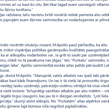
tīsimies arī uz kaut ko citu. Bet tikai tagad esam sasnieguši vēlamo
tu šķirņu turēšanu.”
aļas ražošana, taču nevienu brīdi novārtā netiek pamesta aitu selek
 mēs joprojām esam šķirnes saimniecība un nodarbojamies ar pilnv
nāts novērtēt situāciju nozarē, M.Apsītis pauž pārliecību, ka aitu
, trūkst vispārējas politikas ganāmpulku kvalitātes paaugstināša
u, ka ar aitkopību nodarboties var. Ja grib to saukt par uzņēmējdar
omu, citādi no tā pasākuma nav jēgas,” teic “Purkatu” saimnieks, 
iezgan laba”. Apsīšu saimniecībā esošās aitas palīdz pārraudzīt Lat
lsone.
rīgs, domā M.Apsītis. “Manuprāt, valsts atbalsts nav īpaši labi pār
ienākas kaut kāds finansējums. Un tas ir tā vietā, lai provocētu tirgu
os neslēpj lauku uzņēmējs, pašreizējo sistēmu vērtējot kā visai vien
ā vietā ieviests “brīvprātīgi saistītais atbalsts par aitu mātēm – vi
egālā tirgus izaugsmi, kas jau tā ir diezgan ierobežots. “Ļoti liela
pircēja,” skumji atzīst aitkopis. No “Purkatām” aitas atpērkot vairā
īšu ģimene šajā biznesa nišā negribot paplašināties.