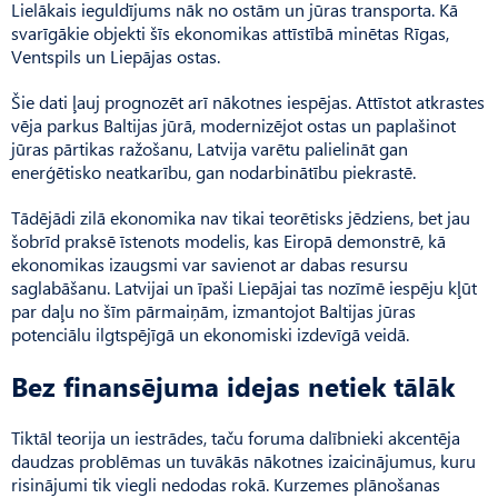
Lielākais ieguldījums nāk no ostām un jūras transporta. Kā
svarīgākie objekti šīs ekonomikas attīstībā minētas Rīgas,
Ventspils un Liepājas ostas.
Šie dati ļauj prognozēt arī nākotnes iespējas. Attīstot atkrastes
vēja parkus Baltijas jūrā, modernizējot ostas un paplašinot
jūras pārtikas ražošanu, Latvija varētu palielināt gan
enerģētisko neatkarību, gan nodarbinātību piekrastē.
Tādējādi zilā ekonomika nav tikai teorētisks jēdziens, bet jau
šobrīd praksē īstenots modelis, kas Eiropā demonstrē, kā
ekonomikas izaugsmi var savienot ar dabas resursu
saglabāšanu. Latvijai un īpaši Liepājai tas nozīmē iespēju kļūt
par daļu no šīm pārmaiņām, izmantojot Baltijas jūras
potenciālu ilgtspējīgā un ekonomiski izdevīgā veidā.
Bez finansējuma idejas netiek tālāk
Tiktāl teorija un iestrādes, taču foruma dalībnieki akcentēja
daudzas problēmas un tuvākās nākotnes izaicinājumus, kuru
risinājumi tik viegli nedodas rokā. Kurzemes plānošanas