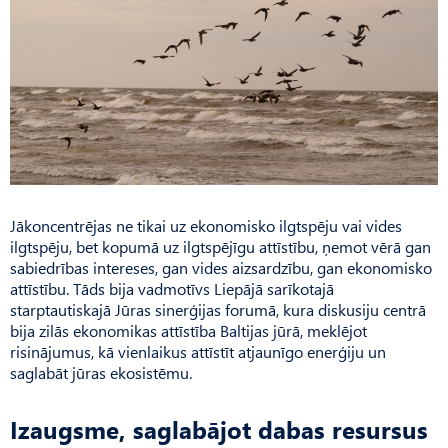
Jākoncentrējas ne tikai uz ekonomisko ilgtspēju vai vides
ilgtspēju, bet kopumā uz ilgtspējīgu attīstību, ņemot vērā gan
sabiedrības intereses, gan vides aizsardzību, gan ekonomisko
attīstību. Tāds bija vadmotīvs Liepājā sarīkotajā
starptautiskajā Jūras sinerģijas forumā, kura diskusiju centrā
bija zilās ekonomikas attīstība Baltijas jūrā, meklējot
risinājumus, kā vienlaikus attīstīt atjaunīgo enerģiju un
saglabāt jūras ekosistēmu.
Izaugsme, saglabājot dabas resursus