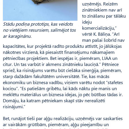
uzņēmējs. Reizēm
zinātniekiem nav arī
to zināšanu par tālāku
ideju
Stādu podiņa prototips, kas veidots
komercializāciju,”
no vietējiem resursiem, salīmējot tos
vērtē K. Bāliņa. “Arī
ar karaginānu.
man pašai šobrīd nav
kapacitātes, kur projektā radīto produktu attīstīt, jo jālūkojas
nākotnes virzienā, kā piesaistīt finansējumu nākamajiem
pētniecības projektiem. Bet iespējas ir, piemēram, LIAA un
citur. Un tas varbūt ir akmens zinātnieku lauciņā.” Pētniece
spriež, ka risinājums varētu būt ciešāka sinerģija, piemēram,
starp dažādām fakultātēm universitātē. Tie, kas mācās
ekonomiku un biznesa vadību, viņiem varētu nodot “stafetes
kociņu”. “Es patiešām gribētu, lai kāds nāktu pie manis un
meklētu materiālus un biznesa idejas, jo pēc būtības tādas ir.
Domāju, ka katram pētniekam skapī stāv nerealizēti
risinājumi.”
Bet, runājot tieši par aļģu realizāciju, uzņēmējs var saskarties
ar vairākām grūtībām, piemēram, aļģu pieejamību un