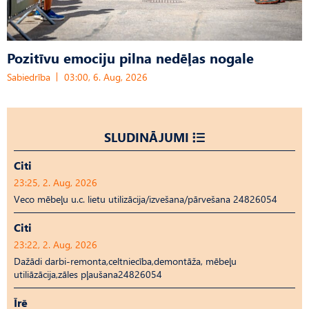
Pozitīvu emociju pilna nedēļas nogale
Sabiedrība
03:00, 6. Aug, 2026
SLUDINĀJUMI
Citi
23:25, 2. Aug, 2026
Veco mēbeļu u.c. lietu utilizācija/izvešana/pārvešana 24826054
Citi
23:22, 2. Aug, 2026
Dažādi darbi-remonta,celtniecība,demontāža, mēbeļu
utiliāzācija,zāles pļaušana24826054
Īrē