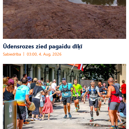
Ūdensrozes zied pagaidu dīķī
Sabiedrība
03:00, 4. Aug, 2026