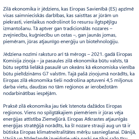
Zilā ekonomika ir jēdziens, kas Eiropas Savienībā (ES) apzīmē
visas saimnieciskās darbības, kas saistītas ar jūrām un
piekrasti, vienlaikus nodrošinot šo resursu ilgtspējīgu
izmantošanu. Tā aptver gan tradicionālās nozares –
zvejniecību, kuģniecību un ostas –, gan jaunās jomas,
piemēram, jūras atjaunīgo enerģiju un biotehnoloģiju.
Jēdziena nozīmi raksturo arī tā mērogs – 2021. gadā Eiropas
Komisija ziņoja – ja pasaules zilā ekonomika būtu valsts, tā
būtu septītā lielākā pasaulē un okeāns kā ekonomiska vienība
būtu pielīdzināms G7 valstīm. Tajā pašā ziņojumā norādīts, ka
Eiropas zilā ekonomika tieši nodrošina aptuveni 4,5 miljonus
darba vietu, daudzas no tām reģionos ar ierobežotām
nodarbinātības iespējām.
Praksē zilā ekonomika jau tiek īstenota dažādos Eiropas
reģionos. Viens no spilgtākajiem piemēriem ir jūras vēja
enerģijas attīstība Ziemeļjūrā. Eiropas Atkrastes atjaunīgās
enerģijas stratēģijā norādīts, ka šī nozare strauji aug un tā ir
būtiska Eiropas klimatneitralitātes mērķu sasniegšanai. Dānijā,
Vācijā un Nīderlandē izveidotie vēja parki ne tikai ražo tīru