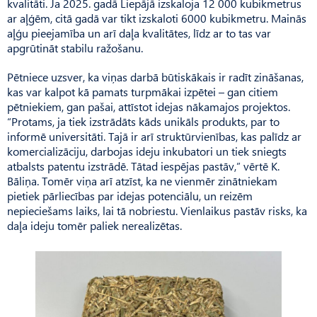
kvalitāti. Ja 2025. gadā Liepājā izskaloja 12 000 kubikmetrus
ar aļģēm, citā gadā var tikt izskaloti 6000 kubikmetru. Mainās
aļģu pieejamība un arī daļa kvalitātes, līdz ar to tas var
apgrūtināt stabilu ražošanu.
Pētniece uzsver, ka viņas darbā būtiskākais ir radīt zināšanas,
kas var kalpot kā pamats turpmākai izpētei – gan citiem
pētniekiem, gan pašai, attīstot idejas nākamajos projektos.
“Protams, ja tiek izstrādāts kāds unikāls produkts, par to
informē universitāti. Tajā ir arī struktūrvienības, kas palīdz ar
komercializāciju, darbojas ideju inkubatori un tiek sniegts
atbalsts patentu izstrādē. Tātad iespējas pastāv,” vērtē K.
Bāliņa. Tomēr viņa arī atzīst, ka ne vienmēr zinātniekam
pietiek pārliecības par idejas potenciālu, un reizēm
nepieciešams laiks, lai tā nobriestu. Vienlaikus pastāv risks, ka
daļa ideju tomēr paliek nerealizētas.