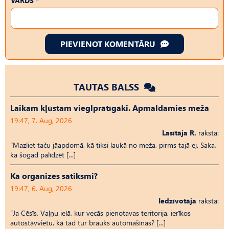
VĀRDS *
PIEVIENOT KOMENTĀRU
TAUTAS BALSS
Laikam kļūstam vieglprātīgāki. Apmaldamies mežā
19:47, 7. Aug, 2026
Lasītāja R.
raksta:
“Mazliet taču jāapdomā, kā tiksi laukā no meža, pirms tajā ej. Saka,
ka šogad palīdzēt […]
Kā organizēs satiksmi?
19:47, 6. Aug, 2026
Iedzīvotāja
raksta:
“Ja Cēsīs, Vaļņu ielā, kur vecās pienotavas teritorija, ierīkos
autostāvvietu, kā tad tur brauks automašīnas? […]