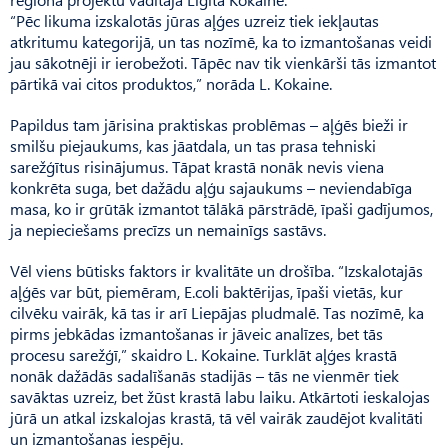
“Pēc likuma izskalotās jūras aļģes uzreiz tiek iekļautas
atkritumu kategorijā, un tas nozīmē, ka to izmantošanas veidi
jau sākotnēji ir ierobežoti. Tāpēc nav tik vienkārši tās izmantot
pārtikā vai citos produktos,” norāda L. Kokaine.
Papildus tam jārisina praktiskas problēmas – aļģēs bieži ir
smilšu piejaukums, kas jāatdala, un tas prasa tehniski
sarežģītus risinājumus. Tāpat krastā nonāk nevis viena
konkrēta suga, bet dažādu aļģu sajaukums – neviendabīga
masa, ko ir grūtāk izmantot tālākā pārstrādē, īpaši gadījumos,
ja nepieciešams precīzs un nemainīgs sastāvs.
Vēl viens būtisks faktors ir kvalitāte un drošība. “Izskalotajās
aļģēs var būt, piemēram, E.coli baktērijas, īpaši vietās, kur
cilvēku vairāk, kā tas ir arī Liepājas pludmalē. Tas nozīmē, ka
pirms jebkādas izmantošanas ir jāveic analīzes, bet tās
procesu sarežģī,” skaidro L. Kokaine. Turklāt aļģes krastā
nonāk dažādās sadalīšanās stadijās – tās ne vienmēr tiek
savāktas uzreiz, bet žūst krastā labu laiku. Atkārtoti ieskalojas
jūrā un atkal izskalojas krastā, tā vēl vairāk zaudējot kvalitāti
un izmantošanas iespēju.