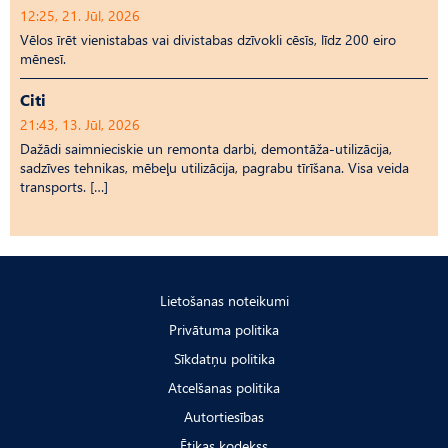
12:25, 21. Jūl, 2026
Vēlos īrēt vienistabas vai divistabas dzīvokli cēsīs, līdz 200 eiro
mēnesī.
Citi
21:43, 13. Jūl, 2026
Dažādi saimnieciskie un remonta darbi, demontāža-utilizācija,
sadzīves tehnikas, mēbeļu utilizācija, pagrabu tīrīšana. Visa veida
transports. […]
Lietošanas noteikumi
Privātuma politika
Sīkdatņu politika
Atcelšanas politika
Autortiesības
Ētikas kodekss