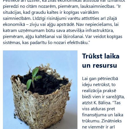
pieredzi no citām nozarēm, piemēram, lauksaimniecības. “Ir
situācijas, kad graudu kaltes ir kopīgas vairākām
saimniecībām. Līdzīgi risinājumi varētu attīstīties arī zilajā
ekonomikā – zivju vai aļģu apstrādē. Nav nepieciešams, lai
katram uzņēmumam būtu sava atsevišķa infrastruktūra,
piemēram, aļģu kaltēšanai vai šķirošanai. Var veidot kopīgas
sistēmas, kas padarītu šo nozari efektīvāku.”
Trūkst laika
un resursu
Lai gan pētniecībā
ideju netrūkst, to
realizācija praksē
bieži vien ir sarežģīta,
atzīst K. Bāliņa. “Tas
viss atduras pret
finansējuma un laika
trūkumu. Zinātnieks
ne vienmēr ir arī