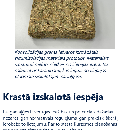
Konsolidācijas granta ietvaros izstrādātais
siltumizolācijas materiāla prototips. Materiālam
izmantoti meldri, niedres no Liepājas ezera, tos
sajaucot ar karaginānu, kas iegūts no Liepājas
pludmalē izskalotajām sārtaļģēm.
Krastā izskalotā iespēja
Lai gan aļģēs ir vērtīgas īpašības un potenciāls dažādās
nozarēs, gan normatīvais regulējums, gan praktiski šķēršļi
ierobežo to lietojumu. Par to stāsta Kurzemes plānošanas
reģiona projektu vadītāja Ligita Kokaine.