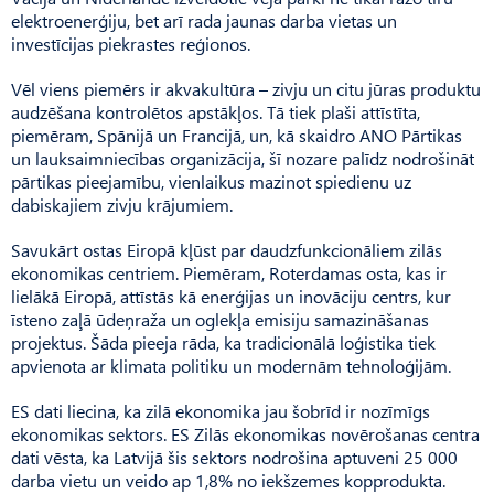
elektroenerģiju, bet arī rada jaunas darba vietas un
investīcijas piekrastes reģionos.
Vēl viens piemērs ir akvakultūra – zivju un citu jūras produktu
audzēšana kontrolētos apstākļos. Tā tiek plaši attīstīta,
piemēram, Spānijā un Francijā, un, kā skaidro ANO Pārtikas
un lauksaimniecības organizācija, šī nozare palīdz nodrošināt
pārtikas pieejamību, vienlaikus mazinot spiedienu uz
dabiskajiem zivju krājumiem.
Savukārt ostas Eiropā kļūst par daudzfunkcionāliem zilās
ekonomikas centriem. Piemēram, Roterdamas osta, kas ir
lielākā Eiropā, attīstās kā enerģijas un inovāciju centrs, kur
īsteno zaļā ūdeņraža un oglekļa emisiju samazināšanas
projektus. Šāda pieeja rāda, ka tradicionālā loģistika tiek
apvienota ar klimata politiku un modernām tehnoloģijām.
ES dati liecina, ka zilā ekonomika jau šobrīd ir nozīmīgs
ekonomikas sektors. ES Zilās ekonomikas novērošanas centra
dati vēsta, ka Latvijā šis sektors nodrošina aptuveni 25 000
darba vietu un veido ap 1,8% no iekšzemes kopprodukta.