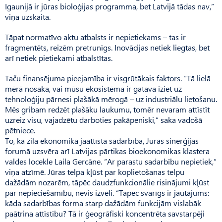
Igaunijā ir jūras bioloģijas programma, bet Latvijā tādas nav,”
viņa uzskaita.
Tāpat normatīvo aktu atbalsts ir nepietiekams – tas ir
fragmentēts, reizēm pretrunīgs. Inovācijas netiek liegtas, bet
arī netiek pietiekami atbalstītas.
Taču finansējuma pieejamība ir visgrūtākais faktors. “Tā lielā
mērā nosaka, vai mūsu ekosistēma ir gatava iziet uz
tehnoloģiju pārnesi plašākā mērogā – uz industriālu lietošanu.
Mēs gribam redzēt plašāku laukumu, tomēr nevaram attīstīt
uzreiz visu, vajadzētu darboties pakāpeniski,” saka vadošā
pētniece.
To, ka zilā ekonomika jāattīsta sadarbībā, Jūras sinerģijas
forumā uzsvēra arī Latvijas pārtikas bioekonomikas klastera
valdes locekle Laila Gercāne. “Ar parastu sadarbību nepietiek,”
viņa atzīmē. Jūras telpa kļūst par koplietošanas telpu
dažādām nozarēm, tāpēc daudzfunkcionālie risinājumi kļūst
par nepieciešamību, nevis izvēli. “Tāpēc svarīgs ir jautājums:
kāda sadarbības forma starp dažādām funkcijām vislabāk
paātrina attīstību? Tā ir ģeogrāfiski koncentrēta savstarpēji