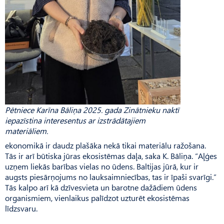
Pētniece Karīna Bāliņa 2025. gada Zinātnieku naktī
iepazīstina interesentus ar izstrādātajiem
materiāliem.
ekonomikā ir daudz plašāka nekā tikai materiālu ražošana.
Tās ir arī būtiska jūras ekosistēmas daļa, saka K. Bāliņa. “Aļģes
uzņem liekās barības vielas no ūdens. Baltijas jūrā, kur ir
augsts piesārņojums no lauksaimniecības, tas ir īpaši svarīgi.”
Tās kalpo arī kā dzīvesvieta un barotne dažādiem ūdens
organismiem, vienlaikus palīdzot uzturēt ekosistēmas
līdzsvaru.