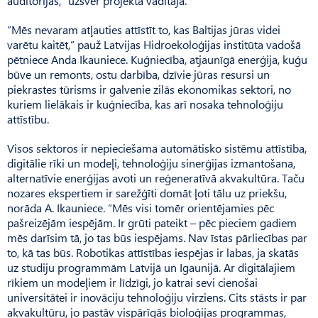
auditorijās,” uzsver projekta vadītāja.
“Mēs nevaram atļauties attīstīt to, kas Baltijas jūras videi
varētu kaitēt,” pauž Latvijas Hidroekoloģijas institūta vadošā
pētniece Anda Ikauniece. Kuģniecība, atjaunīgā enerģija, kuģu
būve un remonts, ostu darbība, dzīvie jūras resursi un
piekrastes tūrisms ir galvenie zilās ekonomikas sektori, no
kuriem lielākais ir kuģniecība, kas arī nosaka tehnoloģiju
attīstību.
Visos sektoros ir nepieciešama automātisko sistēmu attīstība,
digitālie rīki un modeļi, tehnoloģiju sinerģijas izmantošana,
alternatīvie enerģijas avoti un reģeneratīvā akvakultūra. Taču
nozares ekspertiem ir sarežģīti domāt ļoti tālu uz priekšu,
norāda A. Ikauniece. “Mēs visi tomēr orientējamies pēc
pašreizējām iespējām. Ir grūti pateikt – pēc pieciem gadiem
mēs darīsim tā, jo tas būs iespējams. Nav īstas pārliecības par
to, kā tas būs. Robotikas attīstības iespējas ir labas, ja skatās
uz studiju programmām Latvijā un Igaunijā. Ar digitālajiem
rīkiem un modeļiem ir līdzīgi, jo katrai sevi cienošai
universitātei ir inovāciju tehnoloģiju virziens. Cits stāsts ir par
akvakultūru, jo pastāv vispārīgās bioloģijas programmas,