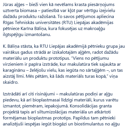
Jūras aļģes – bieži vien kā nevēlams krasta piesārņojums
uztverta biomasa – patiesībā var kļūt par vērtīgu izejvielu
dažādu produktu ražošanā. To savos pētījumos apliecina
Rīgas Tehniskās universitātes (RTU) Liepājas akadēmijas
pētniece Karīna Bāliņa, kura fokusējas uz makroaļģu
ilgtspējīgu izmantošanu.
K. Bāliņa stāsta, ka RTU Liepājas akadēmijā pētnieku grupa jau
vairākus gadus strādā ar izskalotajām aļģēm, radot dažādu
materiālu un produktu prototipus. “Viens no pētījumu
virzieniem ir papīra izstrāde, kur makulatūra tiek sajaukta ar
karaginānu – želējošu vielu, kas iegūta no sārtaļģēm –, un tas
aizstāj līmi. Mēs pētām, kā šāds materiāls turas kopā,” viņa
skaidro.
Izstrādāti arī citi risinājumi – makulatūras podiņi ar aļģu
piedevu, kā arī bioplastmasai līdzīgi materiāli, kurus varētu
izmantot, piemēram, iepakojumā. Konsolidācijas granta
projektā tapis arī siltumizolācijas materiāla un atkārtoti
formējamas bioplastmas prototips. Papildus tam pētnieki
analizējuši iespējas iegūt biogāzi un biostimulantus no aļģu