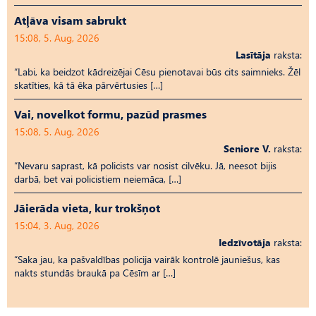
Atļāva visam sabrukt
15:08, 5. Aug, 2026
Lasītāja
raksta:
“Labi, ka beidzot kādreizējai Cēsu pienotavai būs cits saimnieks. Žēl
skatīties, kā tā ēka pārvērtusies […]
Vai, novelkot formu, pazūd prasmes
15:08, 5. Aug, 2026
Seniore V.
raksta:
“Nevaru saprast, kā policists var nosist cilvēku. Jā, neesot bijis
darbā, bet vai policistiem neiemāca, […]
Jāierāda vieta, kur trokšņot
15:04, 3. Aug, 2026
Iedzīvotāja
raksta:
“Saka jau, ka pašvaldības policija vairāk kontrolē jauniešus, kas
nakts stundās braukā pa Cēsīm ar […]