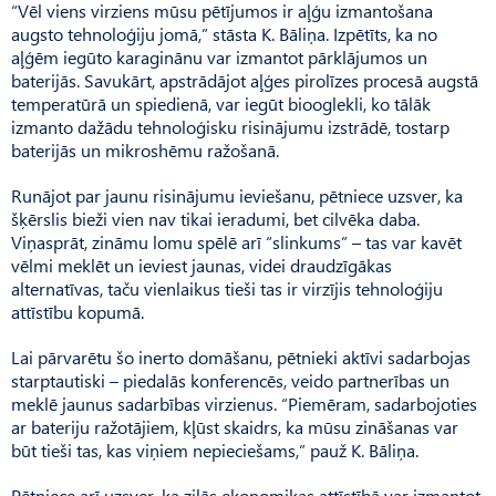
“Vēl viens virziens mūsu pētījumos ir aļģu izmantošana
augsto tehnoloģiju jomā,” stāsta K. Bāliņa. Izpētīts, ka no
aļģēm iegūto karaginānu var izmantot pārklājumos un
baterijās. Savukārt, apstrādājot aļģes pirolīzes procesā augstā
temperatūrā un spiedienā, var iegūt biooglekli, ko tālāk
izmanto dažādu tehnoloģisku risinājumu izstrādē, tostarp
baterijās un mikroshēmu ražošanā.
Runājot par jaunu risinājumu ieviešanu, pētniece uzsver, ka
šķērslis bieži vien nav tikai ieradumi, bet cilvēka daba.
Viņasprāt, zināmu lomu spēlē arī “slinkums” – tas var kavēt
vēlmi meklēt un ieviest jaunas, videi draudzīgākas
alternatīvas, taču vienlaikus tieši tas ir virzījis tehnoloģiju
attīstību kopumā.
Lai pārvarētu šo inerto domāšanu, pētnieki aktīvi sadarbojas
starptautiski – piedalās konferencēs, veido partnerības un
meklē jaunus sadarbības virzienus. “Piemēram, sadarbojoties
ar bateriju ražotājiem, kļūst skaidrs, ka mūsu zināšanas var
būt tieši tas, kas viņiem nepieciešams,” pauž K. Bāliņa.
Pētniece arī uzsver, ka zilās ekonomikas attīstībā var izmantot