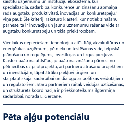
saistītu uzņēmumu un institūciju ekosistēma, kur
specializācija, sadarbība, konkurence un zināšanu apmaiņa
rada augstāku produktivitāti, inovācijas un konkurētspēju,”
viņa pauž. Šie kritēriji raksturo klasteri, kur notiek zināšanu
pārnese, tā ir inovāciju un jaunu uzņēmumu rašanās vide ar
augstāku konkurētspēju un tīkla priekšrocībām.
Vienlaikus nepieciešami tehnoloģiju attīstītāji, akvakultūras un
enerģētikas uzņēmumi, pētnieki un testēšanas vide, telpiskā
plānošana un regulējums, investīcijas un tirgus piekļuve.
Klasteri paātrina attīstību, jo paātrina zināšanu pārnesi no
pētniecības uz pilotprojektu, arī partneru atrašanu projektiem
un investīcijām, tāpat ātrāku piekļuvi tirgiem un
starptautiskajai sadarbībai un dialogu ar politikas veidotājiem
un regulatoriem. Starp partneriem raitāk veidojas uzticēšanās,
un strukturēta koordinācija ir priekšnoteikums ilgtermiņa
sadarbībai, norāda L. Gercāne.
Pēta aļģu potenciālu