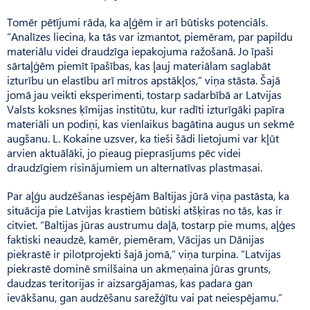
Tomēr pētījumi rāda, ka aļģēm ir arī būtisks potenciāls.
“Analīzes liecina, ka tās var izmantot, piemēram, par papildu
materiālu videi draudzīga iepakojuma ražošanā. Jo īpaši
sārtaļģēm piemīt īpašības, kas ļauj materiālam saglabāt
izturību un elastību arī mitros apstākļos,” viņa stāsta. Šajā
jomā jau veikti eksperimenti, tostarp sadarbībā ar Latvijas
Valsts koksnes ķīmijas institūtu, kur radīti izturīgāki papīra
materiāli un podiņi, kas vienlaikus bagātina augus un sekmē
augšanu. L. Kokaine uzsver, ka tieši šādi lietojumi var kļūt
arvien aktuālāki, jo pieaug pieprasījums pēc videi
draudzīgiem risinājumiem un alternatīvas plastmasai.
Par aļģu audzēšanas iespējām Baltijas jūrā viņa pastāsta, ka
situācija pie Latvijas krastiem būtiski atšķiras no tās, kas ir
citviet. “Baltijas jūras austrumu daļā, tostarp pie mums, aļģes
faktiski neaudzē, kamēr, piemēram, Vācijas un Dānijas
piekrastē ir pilotprojekti šajā jomā,” viņa turpina. “Latvijas
piekrastē dominē smilšaina un akmeņaina jūras grunts,
daudzas teritorijas ir aizsargājamas, kas padara gan
ievākšanu, gan audzēšanu sarežģītu vai pat neiespējamu.”