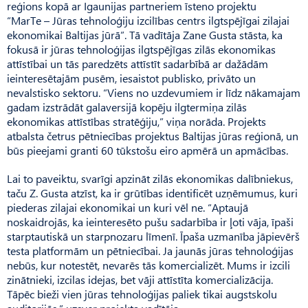
reģions kopā ar Igaunijas partneriem īsteno projektu
“MarTe – Jūras tehnoloģiju izcilības centrs ilgtspējīgai zilajai
ekonomikai Baltijas jūrā”. Tā vadītāja Zane Gusta stāsta, ka
fokusā ir jūras tehnoloģijas ilgtspējīgas zilās ekonomikas
attīstībai un tās paredzēts attīstīt sadarbībā ar dažādām
ieinteresētajām pusēm, iesaistot publisko, privāto un
nevalstisko sektoru. “Viens no uzdevumiem ir līdz nākamajam
gadam izstrādāt galaversijā kopēju ilgtermiņa zilās
ekonomikas attīstības stratēģiju,” viņa norāda. Projekts
atbalsta četrus pētniecības projektus Baltijas jūras reģionā, un
būs pieejami granti 60 tūkstošu eiro apmērā un apmācības.
Lai to paveiktu, svarīgi apzināt zilās ekonomikas dalībniekus,
taču Z. Gusta atzīst, ka ir grūtības identificēt uzņēmumus, kuri
piederas zilajai ekonomikai un kuri vēl ne. “Aptaujā
noskaidrojās, ka ieinteresēto pušu sadarbība ir ļoti vāja, īpaši
starptautiskā un starpnozaru līmenī. Īpaša uzmanība jāpievērš
testa platformām un pētniecībai. Ja jaunās jūras tehnoloģijas
nebūs, kur notestēt, nevarēs tās komercializēt. Mums ir izcili
zinātnieki, izcilas idejas, bet vāji attīstīta komercializācija.
Tāpēc bieži vien jūras tehnoloģijas paliek tikai augstskolu