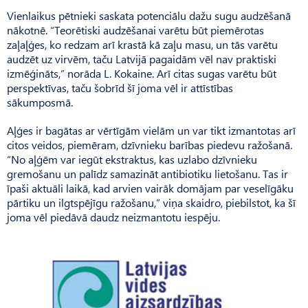
Vienlaikus pētnieki saskata potenciālu dažu sugu audzēšanā
nākotnē. “Teorētiski audzēšanai varētu būt piemērotas
zaļaļģes, ko redzam arī krastā kā zaļu masu, un tās varētu
audzēt uz virvēm, taču Latvijā pagaidām vēl nav praktiski
izmēģināts,” norāda L. Kokaine. Arī citas sugas varētu būt
perspektīvas, taču šobrīd šī joma vēl ir attīstības
sākumposmā.
Aļģes ir bagātas ar vērtīgām vielām un var tikt izmantotas arī
citos veidos, piemēram, dzīvnieku barības piedevu ražošanā.
“No aļģēm var iegūt ekstraktus, kas uzlabo dzīvnieku
gremošanu un palīdz samazināt antibiotiku lietošanu. Tas ir
īpaši aktuāli laikā, kad arvien vairāk domājam par veselīgāku
pārtiku un ilgtspējīgu ražošanu,” viņa skaidro, piebilstot, ka šī
joma vēl piedāvā daudz neizmantotu iespēju.