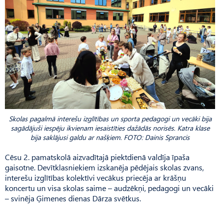
Skolas pagalmā interešu izglītības un sporta pedagogi un vecāki bija
sagādājuši iespēju ikvienam iesaistīties dažādās norisēs. Katra klase
bija saklājusi galdu ar našķiem. FOTO: Dainis Sprancis
Cēsu 2. pamatskolā aizvadītajā piektdienā valdīja īpaša
gaisotne. Devītklasniekiem izskanēja pēdējais skolas zvans,
interešu izglītības kolektīvi vecākus priecēja ar krāšņu
koncertu un visa skolas saime – audzēkņi, pedagogi un vecāki
– svinēja Ģimenes dienas Dārza svētkus.