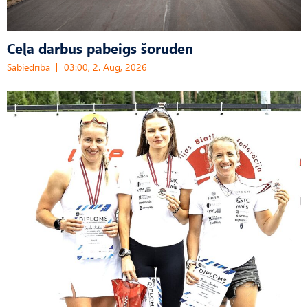
Ceļa darbus pabeigs šoruden
Sabiedrība
03:00, 2. Aug, 2026