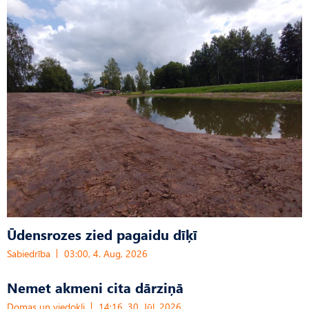
Ūdensrozes zied pagaidu dīķī
Sabiedrība
03:00, 4. Aug, 2026
Nemet akmeni cita dārziņā
Domas un viedokļi
14:16, 30. Jūl, 2026