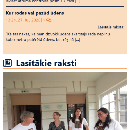
ieviest ātruma kontroles posmu. Citādi […]
Kur rodas vai pazūd ūdens
13:24, 27. Jūl, 2026
1
Lasītājs
raksta:
“Kā tas nākas, ka man dzīvoklī ūdens skaitītājs rāda nepilnu
kubikmetru patērētā ūdens, bet rēķinā […]
Lasītākie raksti