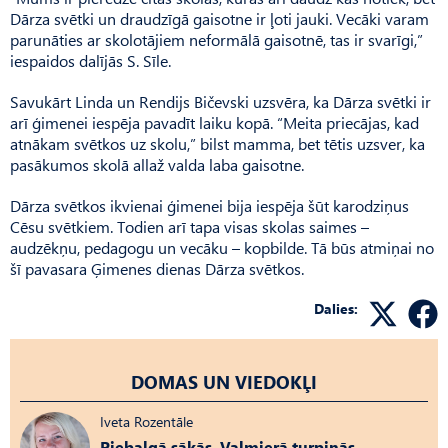
Dārza svētki un draudzīgā gaisotne ir ļoti jauki. Vecāki varam
parunāties ar skolotājiem neformālā gaisotnē, tas ir svarīgi,”
iespaidos dalījās S. Sīle.
Savukārt Linda un Rendijs Bičevski uzsvēra, ka Dārza svētki ir
arī ģimenei iespēja pavadīt laiku kopā. “Meita priecājas, kad
atnākam svētkos uz skolu,” bilst mamma, bet tētis uzsver, ka
pasākumos skolā allaž valda laba gaisotne.
Dārza svētkos ikvienai ģimenei bija iespēja šūt karodziņus
Cēsu svētkiem. Todien arī tapa visas skolas saimes –
audzēkņu, pedagogu un vecāku – kopbilde. Tā būs atmiņai no
šī pavasara Ģimenes dienas Dārza svētkos.
Dalies:
DOMAS UN VIEDOKĻI
Iveta Rozentāle
Piebalgā sākās, Valmierā turpinās