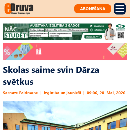
ABONĒŠANA
Skolas saime svin Dārza
svētkus
Sarmīte Feldmane
Izglītība un jaunieši
09:06, 20. Mai, 2026