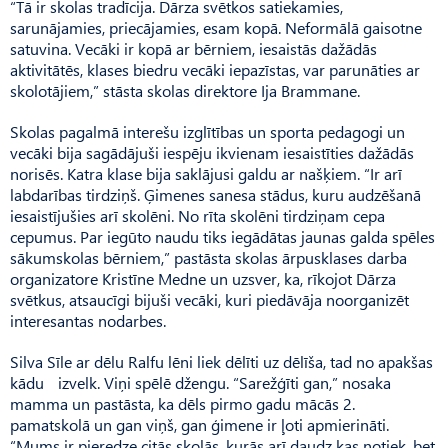
“Tā ir skolas tradīcija. Dārza svētkos satiekamies,
sarunājamies, priecājamies, esam kopā. Neformālā gaisotne
satuvina. Vecāki ir kopā ar bērniem, iesaistās dažādās
aktivitātēs, klases biedru vecāki iepazīstas, var parunāties ar
skolotājiem,” stāsta skolas direktore Ija Brammane.
Skolas pagalmā interešu izglītības un sporta pedagogi un
vecāki bija sagādājuši iespēju ikvienam iesaistīties dažādās
norisēs. Katra klase bija saklājusi galdu ar našķiem. “Ir arī
labdarības tirdziņš. Ģimenes sanesa stādus, kuru audzēšanā
iesaistījušies arī skolēni. No rīta skolēni tirdziņam cepa
cepumus. Par iegūto naudu tiks iegādātas jaunas galda spēles
sākumskolas bērniem,” pastāsta skolas ārpusklases darba
organizatore Kris­tīne Medne un uzsver, ka, rīkojot Dārza
svētkus, atsaucīgi bijuši vecāki, kuri piedāvāja noorganizēt
interesantas nodarbes.
Silva Sīle ar dēlu Ralfu lēni liek dēlīti uz dēlīša, tad no apakšas
kādu izvelk. Viņi spēlē džengu. “Sarežģīti gan,” nosaka
mamma un pastāsta, ka dēls pirmo gadu mācās 2.
pamatskolā un gan viņš, gan ģimene ir ļoti apmierināti.
“Mums ir pieredze citās skolās, kurās arī daudz kas notiek, bet