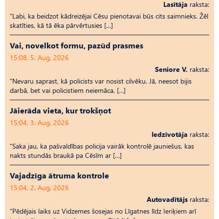
Lasītāja
raksta:
“Labi, ka beidzot kādreizējai Cēsu pienotavai būs cits saimnieks. Žēl
skatīties, kā tā ēka pārvērtusies […]
Vai, novelkot formu, pazūd prasmes
15:08, 5. Aug, 2026
Seniore V.
raksta:
“Nevaru saprast, kā policists var nosist cilvēku. Jā, neesot bijis
darbā, bet vai policistiem neiemāca, […]
Jāierāda vieta, kur trokšņot
15:04, 3. Aug, 2026
Iedzīvotāja
raksta:
“Saka jau, ka pašvaldības policija vairāk kontrolē jauniešus, kas
nakts stundās braukā pa Cēsīm ar […]
Vajadzīga ātruma kontrole
15:04, 2. Aug, 2026
Autovadītājs
raksta:
“Pēdējais laiks uz Vid­ze­mes šosejas no Līgatnes līdz Ieriķiem arī