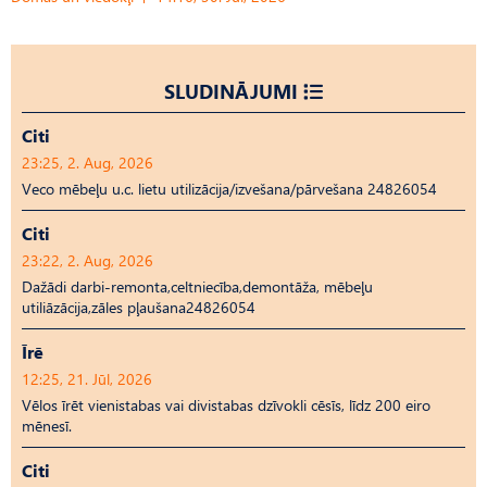
SLUDINĀJUMI
Citi
23:25, 2. Aug, 2026
Veco mēbeļu u.c. lietu utilizācija/izvešana/pārvešana 24826054
Citi
23:22, 2. Aug, 2026
Dažādi darbi-remonta,celtniecība,demontāža, mēbeļu
utiliāzācija,zāles pļaušana24826054
Īrē
12:25, 21. Jūl, 2026
Vēlos īrēt vienistabas vai divistabas dzīvokli cēsīs, līdz 200 eiro
mēnesī.
Citi