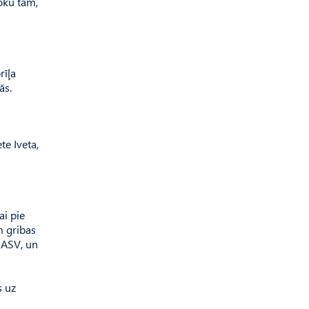
oku tam,
rīļa
ās.
te Iveta,
ai pie
em gribas
n ASV, un
s uz