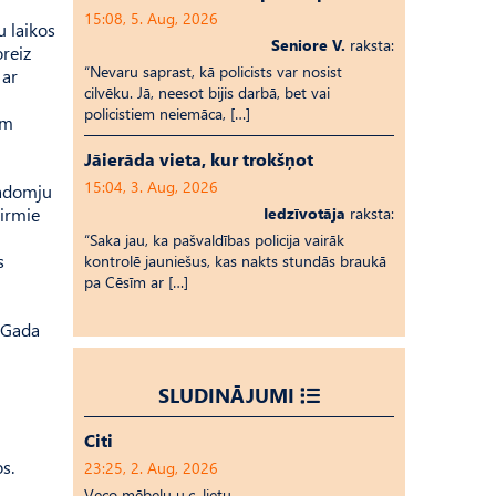
15:08, 5. Aug, 2026
u laikos
Seniore V.
raksta:
oreiz
“Nevaru saprast, kā policists var nosist
 ar
cilvēku. Jā, neesot bijis darbā, bet vai
policistiem neiemāca, […]
ām
Jāierāda vieta, kur trokšņot
15:04, 3. Aug, 2026
Padomju
pirmie
Iedzīvotāja
raksta:
“Saka jau, ka pašvaldības policija vairāk
s
kontrolē jauniešus, kas nakts stundās braukā
pa Cēsīm ar […]
. Gada
SLUDINĀJUMI
Citi
s.
23:25, 2. Aug, 2026
Veco mēbeļu u.c. lietu