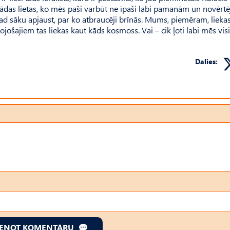
 tādas lietas, ko mēs paši varbūt ne īpaši labi pamanām un novērt
. Tad sāku apjaust, par ko atbraucēji brīnās. Mums, piemēram, lieka
jošajiem tas liekas kaut kāds kosmoss. Vai – cik ļoti labi mēs visi
Dalies:
IENOT KOMENTĀRU