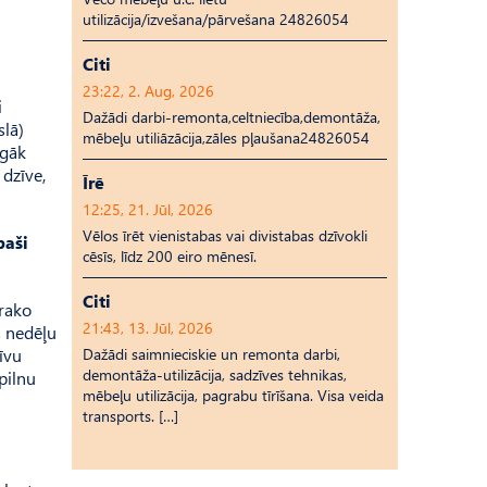
utilizācija/izvešana/pārvešana 24826054
Citi
23:22, 2. Aug, 2026
i
Dažādi darbi-remonta,celtniecība,demontāža,
slā)
mēbeļu utiliāzācija,zāles pļaušana24826054
lgāk
 dzīve,
Īrē
12:25, 21. Jūl, 2026
Vēlos īrēt vienistabas vai divistabas dzīvokli
paši
cēsīs, līdz 200 eiro mēnesī.
Citi
trako
21:43, 13. Jūl, 2026
s nedēļu
sīvu
Dažādi saimnieciskie un remonta darbi,
demontāža-utilizācija, sadzīves tehnikas,
pilnu
mēbeļu utilizācija, pagrabu tīrīšana. Visa veida
transports. […]