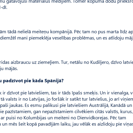
 esmu gatavojusi materiālus medijiem. Tomēr kopumā dodu priekšr
-dī.
jām tādā nelielā meiteņu kompānijā. Pēc tam no pus marta līdz ap
et diemžēl mani piemeklēja veselības problēmas, un es atlidoju māj
das aizbraucu uz ziemeļiem. Tur, netālu no Kudiljero, dzīvo latvie
ju mājās.
ļu padzīvot pie kāda Spānijā?
 ir dzīvot pie latviešiem, tas ir tāds īpašs smeķis. Un ir vienalga, v
valsts ir no Latvijas, jo foršāk ir satikt tur latviešus, jo arī viņi
paši jaukas. Es esmu palikusi pie latviešiem Austrālijā, Ka­nādā u
 pie pazīstamiem, gan nepazīstamiem cilvēkiem citās valstīs, kurus,
 ar puisi no Kolumbijas un meiteni no Dienvidkorejas. Pēc tam
un mēs šeit kopā pavadījām laiku, jau vēlāk es aizlidoju pie viņa