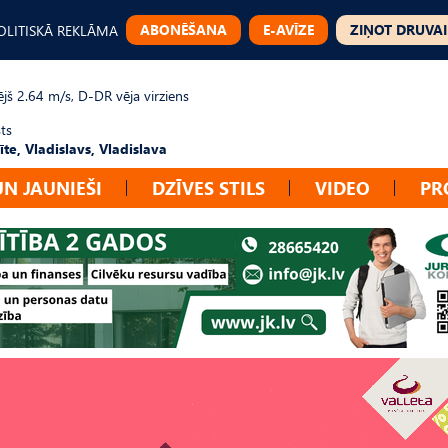
ABONĒŠANA
E-AVĪZE
ZIŅOT DRUVAI
OLITISKĀ REKLĀMA
jš 2.64 m/s, D-DR vēja virziens
ts
te, Vladislavs, Vladislava
UN JAUNIEŠI
DZĪVES STILS
VIDEO
PR