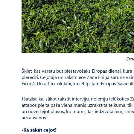
Zane
Šķiet, kas varētu būt piestāvošāks Eiropas dienai, kura
pieredzi. Ceļotāja un rakstniece Zane Eniņa sarunā vai
Eiropā. Un arī to, cik labi, ka ietilpstam Eiropas Savienī
Jāatzīst, ka, sākot rakstīt interviju, nolemju ielūkot
attapos pie tā paša viena manis uzrakstītā teikuma, tik
un novērtējot plusus, ko mums, tās iedzīvotājiem, snie
aizraušanos.
-Kā sākāt ceļot?