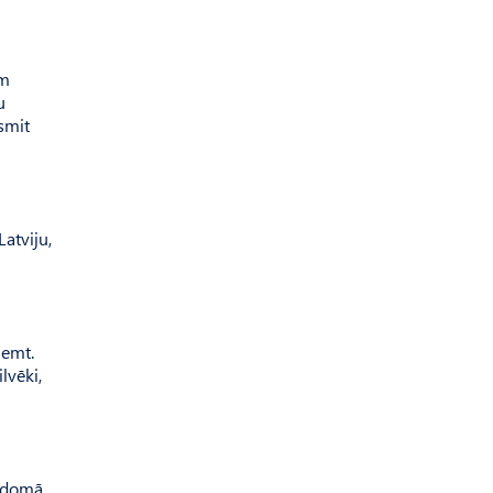
em
u
smit
at­viju,
ņemt.
lvēki,
ls domā