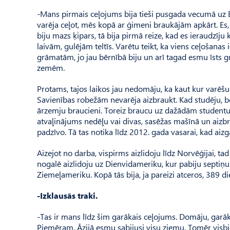
-Mans pirmais ceļojums bija tieši pusgada vecumā uz Ba
varēja ceļot, mēs kopā ar ģimeni braukājām apkārt. Es
biju mazs ķipars, tā bija pirmā reize, kad es ieraudzīju
laivām, gulējām teltīs. Varētu teikt, ka viens ceļošanas
grāmatām, jo jau bērnībā biju un arī tagad esmu īsts 
zemēm.
Protams, tajos laikos jau nedomāju, ka kaut kur varēšu
Savienības robežām nevarēja aizbraukt. Kad studēju, bei
ārzemju braucieni. Toreiz braucu uz dažādām studentu 
atvaļinājums nedēļu vai divas, sasēžas mašīnā un aizbr
padzīvo. Tā tas notika līdz 2012. gada vasarai, kad aizg
Aizejot no darba, vispirms aizlidoju līdz Norvēģijai, t
nogalē aizlidoju uz Dienvidameriku, kur pabiju septiņ
Ziemeļameriku. Kopā tās bija, ja pareizi atceros, 389 di
-Izklausās traki.
-Tas ir mans līdz šim garākais ceļojums. Domāju, garāk
Piemēram, Āzijā esmu sabijusi visu ziemu. Tomēr visb