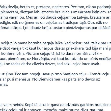
ltkrieviju, bet to es, protams, neatceros. Pēc tam, cik nu padomj
, piemēram, diezgan labi atceros braucienu uz Karpatu kalniem. T
 kalnu varenību. Mēs arī ļoti daudz ceļojām pa Latviju, braucām arī
 iedīglis nāk no ģimenes un ceļošanas tradīcijas tajā. Otrs nāk no
grāmatu tārps. Ļoti daudz lasīju, tostarp piedzīvojumus par dažād
 nokļūt, jo mana bērnība pagāja laikā, kad nekur īpaši tālāk par 
dzot varēja tikt kaut kur ārpus dzelzs priekškara, tad bija mani 
konferencēm. Pēc tam ceļoju tā, kā to dara normāli cilvēki –
auc, piemēram, uz Norvēģiju, vai kaut kur aizlido un pāris nedēļa
āju no tādas darba cilvēka dzīves, tad sāku ceļot intensīvāk.
ad uz Ķīnu. Pēc tam nogāju savu pirmo Santjago ceļu – Franču ceļu
us ar pusi mēnešus. No Dienvidamerikas pa taisno devos uz
enas.
a vairs nebūs. Kopš tā laika ir gana daudz būts garākos braucieno
iežāk ceļojumi ir aptuveni mēneša, maksimums divu, garumā.