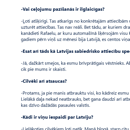
-Vai ceļojumu pazīšanās ir ilglaicīgas?
-Ļoti atšķirīgi. Tas atkarīgs no konkrētajām attiecībām
uzturēt attiecības. Tas nav reāli. Bet tādu, ar kuriem d
kanādieti Rafaelu, ar kuru automašīnā šķērsojām visu
gadiem pērn viņš uz mēnesi bija Latvijā, es centos vi
-Esat arī tāds kā Latvijas sabiedrisko attiecību spec
-Jā, dažkārt smejos, ka esmu brīvprātīgais vēstnieks. Ab
cik pie mums ir skaisti.
-Cilvēki arī atsaucas?
-Protams, ja pie manis atbrauktu visi, ko kādreiz esmu u
Lielākā daļa nekad neatbrauks, bet gana daudzi arī atbra
kas dzīvo dažādās pasaules valstīs.
-Kādi ir viņu iespaidi par Latviju?
-Lielākoties cilvēkiem ļoti patīk. Manā blogā, starp citu,