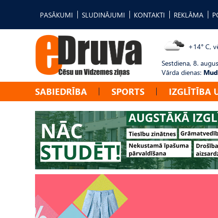
PASĀKUMI
SLUDINĀJUMI
KONTAKTI
REKLĀMA
P
+14° C, vē
Sestdiena, 8. augus
Vārda dienas:
Mudī
SABIEDRĪBA
SPORTS
IZGLĪTĪBA 