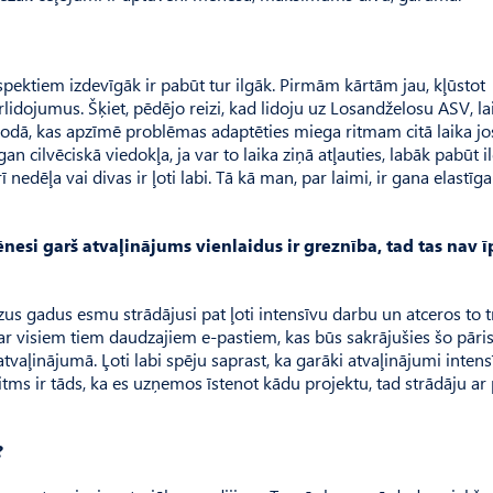
 aspektiem izdevīgāk ir pabūt tur ilgāk. Pirmām kārtām jau, kļūstot
ārlidojumus. Šķiet, pēdējo reizi, kad lidoju uz Losandželosu ASV, la
lodā, kas apzīmē problēmas adaptēties miega ritmam citā laika jo
 cilvēciskā viedokļa, ja var to laika ziņā atļauties, labāk pabūt i
 nedēļa vai divas ir ļoti labi. Tā kā man, par laimi, ir gana elastīga
mēnesi garš atvaļinājums vienlaidus ir greznība, tad tas nav ī
zus gadus esmu strādājusi pat ļoti intensīvu darbu un atceros to 
r visiem tiem daudzajiem e-pas­tiem, kas būs sakrājušies šo pāri
u atvaļinājumā. Ļoti labi spēju saprast, ka garāki atvaļinājumi inten
itms ir tāds, ka es uzņemos īstenot kādu projektu, tad strādāju ar 
?