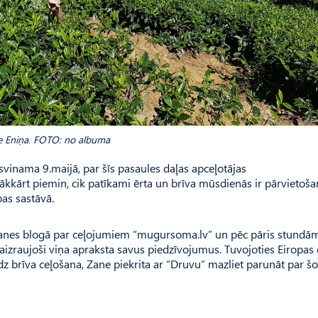
 Eniņa. FOTO: no albuma
 svinama 9.maijā, par šīs pasaules daļas apceļotājas
rākkārt piemin, cik patīkami ērta un brīva mūsdienās ir pārvietoš
bas sastāvā.
ies Zanes blogā par ceļojumiem “mugursoma.lv” un pēc pāris stundā
 aizraujoši viņa apraksta savus piedzīvojumus. Tuvojoties Eiro­pas 
dz brīva ceļošana, Zane piekrita ar “Druvu” mazliet parunāt par š