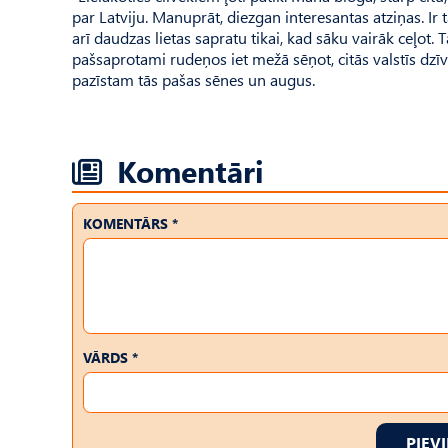
par Latviju. Manuprāt, diezgan interesantas atziņas. Ir
arī daudzas lietas sapratu tikai, kad sāku vairāk ceļot
pašsaprotami rudeņos iet mežā sēņot, citās valstīs dzīvo
pazīstam tās pašas sēnes un augus.
Komentāri
KOMENTĀRS *
VĀRDS *
PIEV