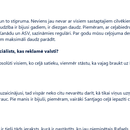
 un to stipruma. Neviens jau nevar ar visiem sastaptajiem cilvēki
raudzība ir bijusi gadiem, ir diezgan daudz. Piemēram, ar ceļabiedr
 Kanādu un ASV, sazināmies regulāri. Par godu mūsu ceļojuma de
ņam maksimāli daudz parādīt.
i­ālists, kas reklamē valsti?
solūti visiem, ko ceļā satieku, vienmēr stāstu, ka vajag braukt uz L
zaicinājusi, tad vispār neko citu nevarētu darīt, kā tikai viņus uz
uc. Pie manis ir bijuši, piemēram, vairāki Santjago ceļā iepazīti ci
 ir tieši tāds ieraksts, kurā ir pastāstīts, ko jau pieminētais Rafae