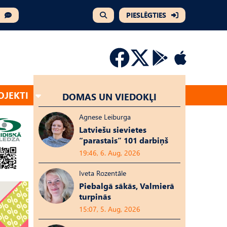
PIESLĒGTIES
OJEKTI
DOMAS UN VIEDOKĻI
Agnese Leiburga
Latviešu sievietes
“parastais” 101 darbiņš
19:46, 6. Aug, 2026
Iveta Rozentāle
Piebalgā sākās, Valmierā
turpinās
15:07, 5. Aug, 2026