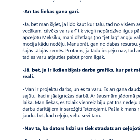
-Arī tas liekas gana gari.
-Jā, bet man šķiet, ja lido kaut kur tālu, tad no visiem
vecākam, cilvēks vairs arī tik viegli nepārdzīvo ilgus p
apceļotu Meksiku, mani džetlags (no “jet lag” angļu va
mocīja kādu nedēļu. Manuprāt, gan no dabas resursu, gan
šajās tālajās zemēs. Protams, ja tādu iespēju nav, tad arī
tad es varu atļauties pabūt prom ilgāk.
-Jā, bet, ja ir ikdienišķais darba grafiks, kur pat 
reāli.
-Man ir projektu darbs, un es tā varu. Es arī gana daud
sajūtu, kad ir jāatgriežas darbā. Ar šausmām jādomā pa
laikā. Man liekas, es tolaik vienreiz biju pat trīs nedēļ
darbu darītājiem ir sarežģīti īstenojami. Pašlaik mans r
jaudu, bet, kad ceļoju, veltu sevi tam.
-Nav tā, ka dators līdzi un tiek strādāts arī ceļojot