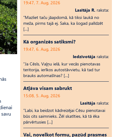
19:47, 7. Aug, 2026
Lasītāja R.
raksta:
“Mazliet taču jāapdomā, kā tiksi laukā no
meža, pirms tajā ej. Saka, ka šogad palīdzēt
[…]
Kā organizēs satiksmi?
19:47, 6. Aug, 2026
Iedzīvotāja
raksta:
“Ja Cēsīs, Vaļņu ielā, kur vecās pienotavas
teritorija, ierīkos autostāvvietu, kā tad tur
brauks automašīnas? […]
anās
Atļāva visam sabrukt
15:08, 5. Aug, 2026
m
Lasītāja
raksta:
dienai
“Labi, ka beidzot kādreizējai Cēsu pienotavai
o savu
būs cits saimnieks. Žēl skatīties, kā tā ēka
pārvērtusies […]
Vai, novelkot formu, pazūd prasmes