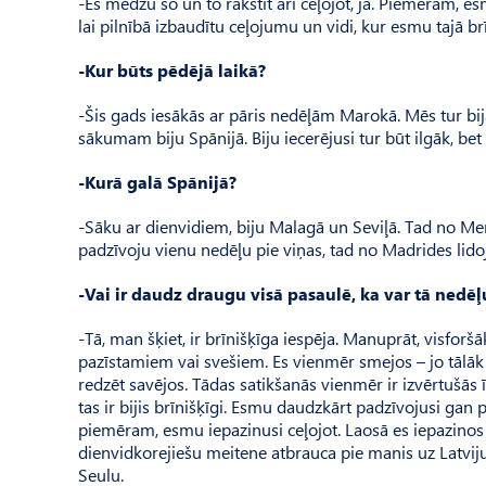
-Es mēdzu šo un to rakstīt arī ceļojot, jā. Piemēram,
lai pilnībā izbaudītu ceļojumu un vidi, kur esmu tajā brī
-Kur būts pēdējā laikā?
-Šis gads iesākās ar pāris nedēļām Marokā. Mēs tur bi
sākumam biju Spānijā. Biju iecerējusi tur būt ilgāk, b
-Kurā galā Spānijā?
-Sāku ar dienvidiem, biju Malagā un Seviļā. Tad no Meri
padzīvoju vienu nedēļu pie viņas, tad no Madrides lido
-Vai ir daudz draugu visā pasaulē, ka var tā nedē
-Tā, man šķiet, ir brīnišķīga iespēja. Manuprāt, visforšāk
pazīstamiem vai svešiem. Es vienmēr smejos – jo tālāk tā 
redzēt savējos. Tādas satikšanās vienmēr ir izvērtušās ī
tas ir bijis brīnišķīgi. Esmu daudzkārt padzīvojusi gan
piemēram, esmu iepazinusi ceļojot. Laosā es iepazinos
dienvidkorejiešu meitene atbrauca pie manis uz Latviju 
Seulu.