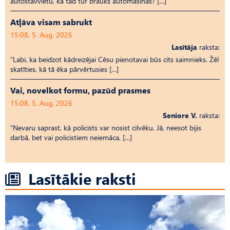
autostāvvietu, kā tad tur brauks automašīnas? […]
Atļāva visam sabrukt
15:08, 5. Aug, 2026
Lasītāja
raksta:
“Labi, ka beidzot kādreizējai Cēsu pienotavai būs cits saimnieks. Žēl
skatīties, kā tā ēka pārvērtusies […]
Vai, novelkot formu, pazūd prasmes
15:08, 5. Aug, 2026
Seniore V.
raksta:
“Nevaru saprast, kā policists var nosist cilvēku. Jā, neesot bijis
darbā, bet vai policistiem neiemāca, […]
Lasītākie raksti