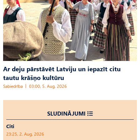
Ar deju pārstāvēt Latviju un iepazīt citu
tautu krāšņo kultūru
Sabiedrība
03:00, 5. Aug, 2026
SLUDINĀJUMI
Citi
23:25, 2. Aug, 2026