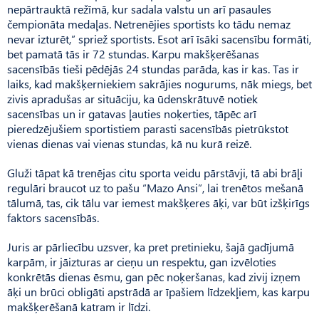
nepārtrauktā režīmā, kur sadala valstu un arī pasaules
čempionāta medaļas. Netre­nējies sportists ko tādu nemaz
nevar izturēt,” spriež sportists. Esot arī īsāki sacensību formāti,
bet pamatā tās ir 72 stundas. Karpu makšķerēšanas
sacensībās tieši pēdējās 24 stundas parāda, kas ir kas. Tas ir
laiks, kad makšķerniekiem sakrājies nogurums, nāk miegs, bet
zivis apradušas ar situāciju, ka ūdenskrātuvē notiek
sacensības un ir gatavas ļauties noķerties, tāpēc arī
pieredzējušiem sportistiem parasti sacensībās pietrūkstot
vienas dienas vai vienas stundas, kā nu kurā reizē.
Gluži tāpat kā trenējas citu sporta veidu pārstāvji, tā abi brāļi
regulāri braucot uz to pašu “Mazo Ansi”, lai trenētos mešanā
tālumā, tas, cik tālu var iemest makšķeres āķi, var būt izšķirīgs
faktors sacensībās.
Juris ar pārliecību uzsver, ka pret pretinieku, šajā gadījumā
karpām, ir jāizturas ar cieņu un respektu, gan izvēloties
konkrētās dienas ēsmu, gan pēc noķeršanas, kad zivij izņem
āķi un brūci obligāti apstrādā ar īpašiem līdzekļiem, kas karpu
makšķerēšanā katram ir līdzi.