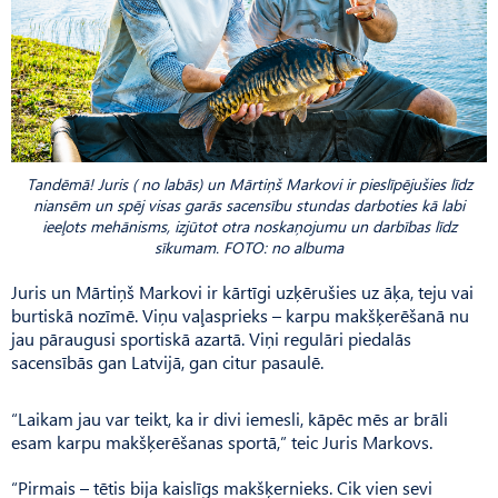
Tandēmā! Juris ( no labās) un Mārtiņš Markovi ir pieslīpējušies līdz
niansēm un spēj visas garās sacensību stundas darboties kā labi
ieeļots mehānisms, izjūtot otra noskaņojumu un darbības līdz
sīkumam. FOTO: no albuma
Juris un Mārtiņš Markovi ir kārtīgi uzķērušies uz āķa, teju vai
burtiskā nozīmē. Viņu vaļasprieks – karpu makšķerēšanā nu
jau pāraugusi sportiskā azartā. Viņi regulāri piedalās
sacensībās gan Latvijā, gan citur pasaulē.
“Laikam jau var teikt, ka ir divi iemesli, kāpēc mēs ar brāli
esam karpu makšķerēšanas sportā,” teic Juris Markovs.
“Pirmais – tētis bija kaislīgs makšķernieks. Cik vien sevi