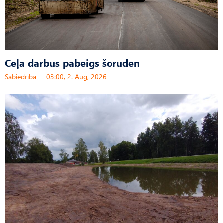
Ceļa darbus pabeigs šoruden
Sabiedrība
03:00, 2. Aug, 2026