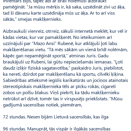
Inventārs bijis, tāpēc abi ar brāli nolēmuši aizbraukt
pamēģināt. “Ja mūsu mērķis ir, kā saka, uzsēdināt zivi uz āķa,
tad šī dāvanu karte uzsēdināja mūs uz āķa. Ar to arī viss
sākās,” smejas makšķernieks.
Aizbraukuši vien­reiz, otrreiz, sākuši internetā meklēt, kur vēl ir
kādas vietas, kur var pamakšķerēt. No ieteikumiem arī
uzzinājuši par “Mazo Ansi” Rubenē, kur atklājuši ļoti labu
makšķerēšanas vietu. “Tā mēs sākām un vienā brīdī nolēmām,
kāpēc gan nepamēģināt sportā,” atminas Juris. Gadu
braukājuši uz Rubeni, lai gūtu nepieciešamās iemaņas. “Ļoti
daudz izšķir fiziskā sagatavotība,” paskaidro Juris, piebilstot,
ka nereti, dzirdot par makšķerēšanu kā sportu, cilvēki ķiķina.
Sabiedrības attieksmē iegūlis karikatūrās un jociņos atainotais
stereotipiskais makšķernieka tēls ar pīcku rokās, cigareti
zobos un polšu blakus. Viņš piekrīt, ka tādu makšķ­ernieku
netrūkst arī dzīvē, tomēr tas ir virspusējs priekšstats. “Mūsu
gadījumā sacensības notiek, piemēram,­­­­­
72 st­­­u­­­­n­­das. Nesen bijām Lie­tu­vā sacensībās, kas ilga
96 stundas. Manuprāt, tās vispār ir ilgākās sacensības