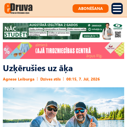
ABONĒŠANA
Uzķērušies uz āķa
Agnese Leiburga
Dzīves stils
08:15, 7. Jūl, 2026