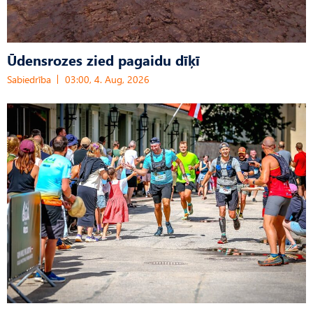
Ūdensrozes zied pagaidu dīķī
Sabiedrība
03:00, 4. Aug, 2026