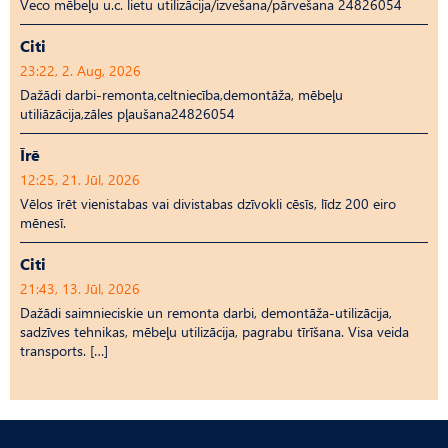
Veco mēbeļu u.c. lietu utilizācija/izvešana/pārvešana 24826054
Citi
23:22, 2. Aug, 2026
Dažādi darbi-remonta,celtniecība,demontāža, mēbeļu
utiliāzācija,zāles pļaušana24826054
Īrē
12:25, 21. Jūl, 2026
Vēlos īrēt vienistabas vai divistabas dzīvokli cēsīs, līdz 200 eiro
mēnesī.
Citi
21:43, 13. Jūl, 2026
Dažādi saimnieciskie un remonta darbi, demontāža-utilizācija,
sadzīves tehnikas, mēbeļu utilizācija, pagrabu tīrīšana. Visa veida
transports. […]