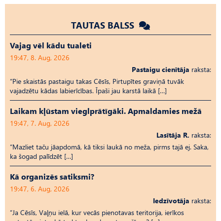
TAUTAS BALSS
Vajag vēl kādu tualeti
19:47, 8. Aug, 2026
Pastaigu cienītāja
raksta:
“Pie skaistās pastaigu takas Cēsīs, Pirtupītes graviņā tuvāk
vajadzētu kādas labierīcības. Īpaši jau karstā laikā […]
Laikam kļūstam vieglprātīgāki. Apmaldamies mežā
19:47, 7. Aug, 2026
Lasītāja R.
raksta:
“Mazliet taču jāapdomā, kā tiksi laukā no meža, pirms tajā ej. Saka,
ka šogad palīdzēt […]
Kā organizēs satiksmi?
19:47, 6. Aug, 2026
Iedzīvotāja
raksta:
“Ja Cēsīs, Vaļņu ielā, kur vecās pienotavas teritorija, ierīkos