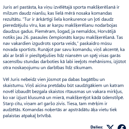
Juris arī pastāsta, ka viņu izvēlētajā sporta makšķerēšanā ir
milzum daudz nianšu, kas lielā mērā nosaka komandas
rezultātu. “Tur ir ārkārtīgi liela konkurence un ļoti daudz
pieredzējušu vīru, kas ar karpu makšķerēšanu nodarbojas
daudzus gadus. Piemēram, šogad, ja nemaldos, Horvātijā
notiks jau 26. pasaules čempionāts karpu makšķerēšanā. Tas
nav vakardien izgudrots sporta veids,” paskaidro mūsu
novada sportists. Runājot par savu komandu, viņš akcentē, ka
abi ar brāli ir pieslīpējušies līdz niansēm un spēj visas garās
sacensību stundas darboties kā labi ieeļots mehānisms, izjūtot
otra noskaņojumu un darbības līdz sīkumam.
Vēl Juris nebeidz vien jūsmot pa dabas bagātību un
skaistumu. Viņš aicina pretdabu būt saudzīgākiem un katram
novēl izbaudīt bezgala skaistos rītausmas un vakara mirkļus,
ko var izjust klusumā un mierā, makšķerējot kādā ūdenstilpē.
Starp citu, viņam arī garšo zivis. Tiesa, tam mērķim ir
audzētās. Komandas noķertās ar apstrādātu āķa vietu tiek
palaistas atpakaļ brīvībā.
Dalies: