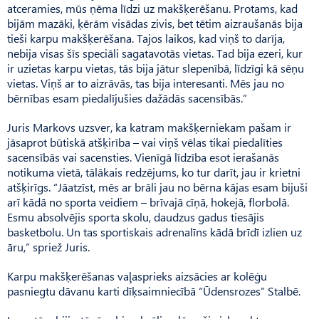
atceramies, mūs ņēma līdzi uz makšķerēšanu. Protams, kad
bijām mazāki, ķērām visādas zivis, bet tētim aizraušanās bija
tieši karpu makšķerēšana. Tajos laikos, kad viņš to darīja,
nebija visas šīs speciāli sagatavotās vietas. Tad bija ezeri, kur
ir uzietas karpu vietas, tās bija jātur slepenībā, līdzīgi kā sēņu
vietas. Viņš ar to aizrāvās, tas bija interesanti. Mēs jau no
bērnības esam piedalījušies dažādās sacensībās.”
Juris Markovs uzsver, ka katram makšķerniekam pašam ir
jāsaprot būtiskā atšķirība – vai viņš vēlas tikai piedalīties
sacensībās vai sacensties. Vienīgā līdzība esot ierašanās
notikuma vietā, tālākais redzējums, ko tur darīt, jau ir krietni
atšķirīgs. “Jāatzīst, mēs ar brāli jau no bērna kājas esam bijuši
arī kādā no sporta veidiem – brīvajā cīņā, hokejā, florbolā.
Esmu absolvējis sporta skolu, daudzus gadus tiesājis
basketbolu. Un tas sportiskais adrenalīns kādā brīdī izlien uz
āru,” spriež Juris.
Karpu makšķerēšanas vaļasprieks aizsācies ar kolēģu
pasniegtu dāvanu karti dīķsaimniecībā “Ūdensrozes” Stalbē.