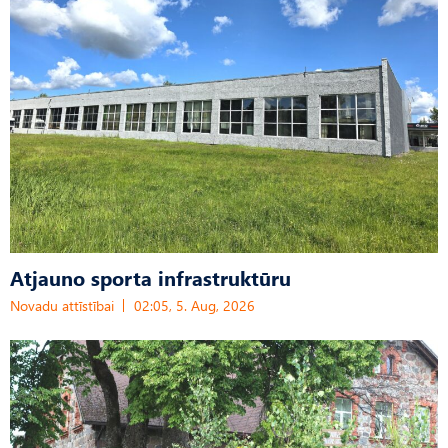
Atjauno sporta infrastruktūru
Novadu attīstībai
02:05, 5. Aug, 2026