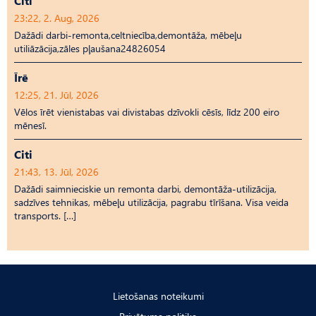
Citi
23:22, 2. Aug, 2026
Dažādi darbi-remonta,celtniecība,demontāža, mēbeļu
utiliāzācija,zāles pļaušana24826054
Īrē
12:25, 21. Jūl, 2026
Vēlos īrēt vienistabas vai divistabas dzīvokli cēsīs, līdz 200 eiro
mēnesī.
Citi
21:43, 13. Jūl, 2026
Dažādi saimnieciskie un remonta darbi, demontāža-utilizācija,
sadzīves tehnikas, mēbeļu utilizācija, pagrabu tīrīšana. Visa veida
transports. […]
Lietošanas noteikumi