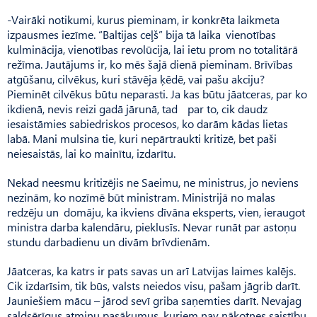
-Vairāki notikumi, kurus pieminam, ir konkrēta laikmeta
izpausmes iezīme. “Baltijas ceļš” bija tā laika vienotības
kulminācija, vienotības revolūcija, lai ietu prom no totalitārā
režīma. Jautājums ir, ko mēs šajā dienā pieminam. Brīvības
atgūšanu, cilvēkus, kuri stāvēja ķēdē, vai pašu akciju?
Pieminēt cilvēkus būtu neparasti. Ja kas būtu jāatceras, par ko
ikdienā, nevis reizi gadā jārunā, tad par to, cik daudz
iesaistāmies sabiedriskos procesos, ko darām kādas lietas
labā. Mani mulsina tie, kuri nepārtraukti kritizē, bet paši
neiesaistās, lai ko mainītu, izdarītu.
Nekad neesmu kritizējis ne Saeimu, ne ministrus, jo neviens
nezinām, ko nozīmē būt ministram. Ministrijā no malas
redzēju un domāju, ka ikviens dīvāna eksperts, vien, ieraugot
ministra darba kalendāru, pieklusīs. Nevar runāt par astoņu
stundu darbadienu un divām brīvdienām.
Jāatceras, ka katrs ir pats savas un arī Latvijas laimes kalējs.
Cik izdarīsim, tik būs, valsts neiedos visu, pašam jāgrib darīt.
Jauniešiem mācu – jārod sevī griba saņemties darīt. Nevajag
sald­sērīgus atmiņu pasākumus, kuriem nav nākotnes saistību.