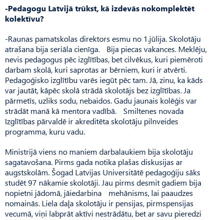
-Pedagogu Latvijā trūkst, kā izdevās nokomplektēt
kolektīvu?
-Raunas pamatskolas direktors esmu no 1.jūlija. Skolotāju
atrašana bija seriāla cienīga. Bija piecas vakances. Meklēju,
nevis pedagogus pēc izglītības, bet cilvēkus, kuri piemēroti
darbam skolā, kuri saprotas ar bērniem, kuri ir atvērti.
Pedagoģisko izglītību varēs iegūt pēc tam. Jā, zinu, ka kāds
var jautāt, kāpēc skolā strādā skolotājs bez izglītības. Ja
pārmetīs, uzliks sodu, nebaidos. Gadu jaunais kolēģis var
strādāt manā kā mentora vadībā. Smil­tenes novada
Izglītības pārvaldē ir akreditēta skolotāju pilnveides
programma, kuru vadu.
Ministrijā viens no maniem darbalaukiem bija skolotāju
sagatavošana. Pirms gada notika plašas diskusijas ar
augstskolām. Šogad Latvijas Universitātē pedagoģiju sāks
studēt 97 nākamie skolotāji. Jau pirms desmit gadiem bija
nopietni jādomā, jāiedarbina mehānisms, lai paaudzes
nomainās. Liela daļa skolotāju ir pensijas, pirmspensijas
vecumā, viņi labprāt aktīvi nestrādātu, bet ar savu pieredzi