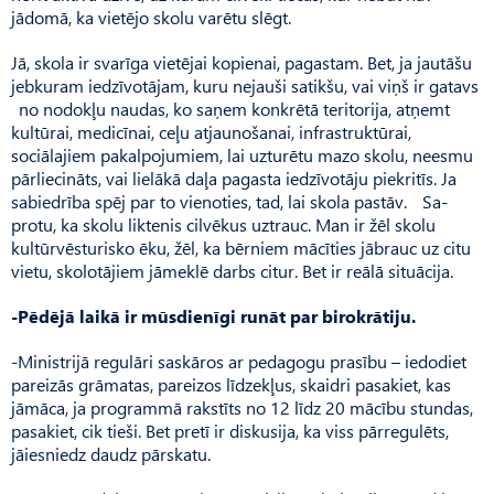
jādomā, ka vietējo skolu varētu slēgt.
Jā, skola ir svarīga vietējai kopienai, pagastam. Bet, ja jautāšu
jebkuram iedzīvotājam, kuru nejauši satikšu, vai viņš ir gatavs
no nodokļu naudas, ko saņem konkrētā teritorija, atņemt
kultūrai, medicīnai, ceļu atjaunošanai, infrastruktūrai,
sociālajiem pakalpojumiem, lai uzturētu mazo skolu, neesmu
pārliecināts, vai lielākā daļa pagasta iedzīvotāju piekritīs. Ja
sabiedrība spēj par to vienoties, tad, lai skola pastāv. Sa­
protu, ka skolu liktenis cilvēkus uztrauc. Man ir žēl skolu
kultūrvēsturisko ēku, žēl, ka bērniem mācīties jābrauc uz citu
vietu, skolotājiem jāmeklē darbs citur. Bet ir reālā situācija.
-Pēdējā laikā ir mūsdienīgi runāt par birokrātiju.
-Ministrijā regulāri saskāros ar pedagogu prasību – iedodiet
pareizās grāmatas, pareizos līdzekļus, skaidri pasakiet, kas
jāmāca, ja programmā rakstīts no 12 līdz 20 mācību stundas,
pasakiet, cik tieši. Bet pretī ir diskusija, ka viss pārregulēts,
jāiesniedz daudz pārskatu.