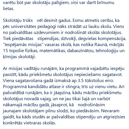
varētu būt par skolotāju palīgiem, viņi var darīt brīnumu
lietas.
Skolotāju trūks vēl desmit gadus. Esmu atmetis cerību, ka
pēc universitātes pedagogi nāks strādāt uz lauku skolu. Viens
no paš­valdības uzdevumiem ir nodrošināt skolās skolotājus.
Tiek piedāvātas stipendijas, dzīvokļi, degvielas kompensācija.
“Iespēja­mās misijas” vasaras skolā, kas notika Raunā, mācījās
15 topošie fizikas, matemātikas, dabaszinātņu, tehnoloģiju un
ķīmijas skolotāji.
Ar misijas vadītāju runājām, ka programmā vajadzētu iespēju
pasūtīt, kādu priekšmetu skolotājus nepieciešams sagatavot.
Viena sagatavošana gadā izmaksā ap 3.5 tūkstošus eiro.
Programmā kandidātu atlase ir stingra, trīs uz vienu vietu. Arī
pašvaldībā runājām, ka ir jāapzina, kādu mācību priekšmetu
skolotājus novadā vajag, un ne jau tikai šajā un varbūt
nākamajā mācību gadā, jāsaprot, kā nodrošināsim
jaunajam skolotājam pilnu slodzi, ko piedāvāsim. Ne­varam
gaidīt, ka kāds studēs ar pašvaldības stipendiju un atgriezīsies
konkrētās vietvaras skolās.