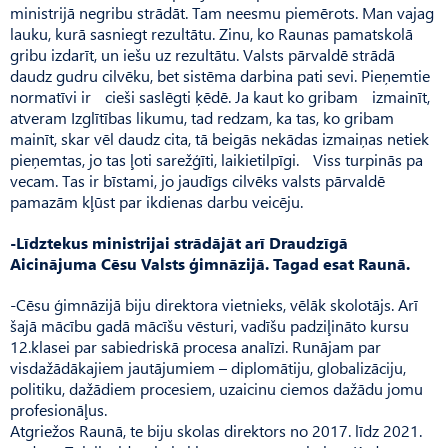
ministrijā negribu strādāt. Tam neesmu piemērots. Man vajag
lauku, kurā sasniegt rezultātu. Zinu, ko Raunas pamatskolā
gribu izdarīt, un iešu uz rezultātu. Valsts pārvaldē strādā
daudz gudru cilvēku, bet sistēma darbina pati sevi. Pie­ņemtie
normatīvi ir cieši saslēgti ķēdē. Ja kaut ko gribam izmainīt,
atveram Izglītības likumu, tad redzam, ka tas, ko gribam
mainīt, skar vēl daudz cita, tā beigās nekādas izmaiņas netiek
pieņemtas, jo tas ļoti sarežģīti, laikietilpīgi. Viss turpinās pa
vecam. Tas ir bīstami, jo jaudīgs cilvēks valsts pārvaldē
pamazām kļūst par ikdienas darbu veicēju.
-Līdztekus ministrijai strādājāt arī Draudzīgā
Aicinājuma Cēsu Valsts ģimnāzijā. Tagad esat Raunā.
-Cēsu ģimnāzijā biju direktora vietnieks, vēlāk skolotājs. Arī
šajā mācību gadā mācīšu vēsturi, vadīšu padziļināto kursu
12.klasei par sabiedriskā procesa analīzi. Ru­nājam par
visdažādākajiem jautājumiem – diplomātiju, globalizāciju,
politiku, dažādiem procesiem, uzaicinu ciemos dažādu jomu
profesionāļus.
Atgriežos Raunā, te biju skolas direktors no 2017. līdz 2021.