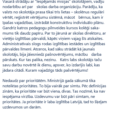
Vasarā strādāju ar “Iespējamās misijas” skolotājiem, vadīju
nodarbību arī par skolas darba organizāciju. Parādīju, ka
valsts no skolotāja prasa tikai trīs lietas – skolēnus regulāri
vērtēt, reģistrēt vērtējumu sistēmā, mācot bērnus, kam ir
īpašas vajadzības, izstrādāt konstruktīvu individuālo plānu.
Gandrīz katros pedagogu pilnveides kursos kolēģi saka-
mums tik daudz papīru. Par to jārunā ar skolas direktoru, ar
vietējo izglītības pārvaldi, kāpēc viņiem vajag šīs atskaites.
Administra­tīvais slogs rodas izglītības iestādes un izglītības
pārvaldes līmenī. Atceros, kad sāku strādāt kā jaunais
skolotājs, bija jāiesniedz paš­novērtējums, mācību darba
pārskats. Kur tas palika, nezinu. Katrs labs skolotājs taču
savu darbu novērtē ik dienu, apsver, ko izdarījis labi, kas
jādara citādi. Kuram vajadzīgs tāds pašvērtējums!
Nedaudz par prioritātēm. Ministrijā gada sākumā tika
noteiktas prioritātes. To bija vairāk par simtu. Pēc definīcijas
zinām, ka prioritāte var būt viena, divas. Tas nozīmē, ka nav
iespējama virzība. Uzdevumu var būt pāri simtam, ne
prioritātes. Ja prioritāte ir laba izglītība Latvijā, tad to šķeļam
uzdevumos un darām.