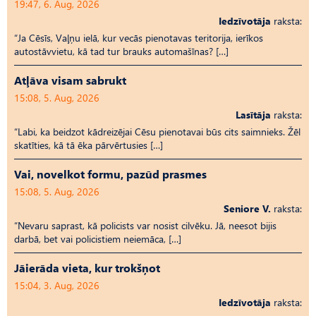
19:47, 6. Aug, 2026
Iedzīvotāja
raksta:
“Ja Cēsīs, Vaļņu ielā, kur vecās pienotavas teritorija, ierīkos
autostāvvietu, kā tad tur brauks automašīnas? […]
Atļāva visam sabrukt
15:08, 5. Aug, 2026
Lasītāja
raksta:
“Labi, ka beidzot kādreizējai Cēsu pienotavai būs cits saimnieks. Žēl
skatīties, kā tā ēka pārvērtusies […]
Vai, novelkot formu, pazūd prasmes
15:08, 5. Aug, 2026
Seniore V.
raksta:
“Nevaru saprast, kā policists var nosist cilvēku. Jā, neesot bijis
darbā, bet vai policistiem neiemāca, […]
Jāierāda vieta, kur trokšņot
15:04, 3. Aug, 2026
Iedzīvotāja
raksta: