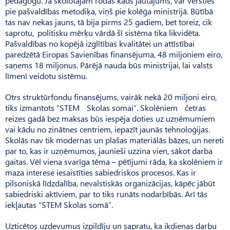
pedagogu. Ja skolotājam rodas kāds jautājums, var vērsties
pie pašvaldības metodiķa, viņš pie kolēģa ministrijā. Būtībā
tas nav nekas jauns, tā bija pirms 25 gadiem, bet toreiz, cik
saprotu, politisku mērķu vārdā šī sistēma tika likvidēta.
Pašvaldības no kopējā izglītības kvalitātei un attīstībai
paredzētā Eiropas Savienības finansējuma, 48 miljoniem eiro,
saņems 18 miljonus. Pārējā nauda būs ministrijai, lai valsts
līmenī veidotu sistēmu.
Otrs struktūrfondu finansējums, vairāk nekā 20 miljoni eiro,
tiks izmantots “STEM Skolas somai”. Skolēniem četras
reizes gadā bez maksas būs iespēja doties uz uzņēmumiem
vai kādu no zinātnes centriem, iepazīt jaunās tehnoloģijas.
Skolās nav tik modernas un plašas materiālās bāzes, un nereti
par to, kas ir uzņēmumos, jaunieši uzzina vien, sākot darba
gaitas. Vēl viena svarīga tēma – pētījumi rāda, ka skolēniem ir
maza interese iesaistīties sabiedriskos procesos. Kas ir
pilsoniskā līdzdalība, nevalstiskās organizācijas, kāpēc jābūt
sabiedriski aktīviem, par to tiks runāts nodarbībās. Arī tās
iekļautas “STEM Skolas somā”.
Uzticētos uzdevumus izpildīju un sapratu, ka ikdienas darbu