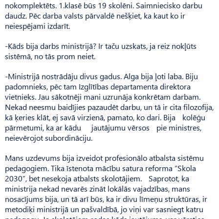
nokomplektēts. 1.klasē būs 19 skolēni. Saimniecisko darbu
daudz. Pēc darba valsts pārvaldē nešķiet, ka kaut ko ir
neiespējami izdarīt.
-Kāds bija darbs ministrijā? Ir taču uzskats, ja reiz nokļūts
sistēmā, no tās prom neiet.
-Ministrijā nostrādāju divus gadus. Alga bija ļoti laba. Biju
padomnieks, pēc tam Izglītības departamenta direktora
vietnieks. Jau sākotnēji mani uzrunāja konkrētam darbam.
Nekad neesmu baidījies pazaudēt darbu, un tā ir cita filozofija,
kā ķeries klāt, ej savā virzienā, pamato, ko dari. Bija kolēģu
pārmetumi, ka ar kādu jautājumu vērsos pie ministres,
neievērojot subordināciju.
Mans uzdevums bija izveidot profesionālo atbalsta sistēmu
pedagogiem. Tika īstenota mācību satura reforma “Skola
2030”, bet nesekoja atbalsts skolotājiem. Saprotot, ka
ministrija nekad nevarēs zināt lokālās vajadzības, mans
nosacījums bija, un tā arī būs, ka ir divu līmeņu struktūras, ir
metodiķi ministrijā un pašvaldībā, jo viņi var sasniegt katru