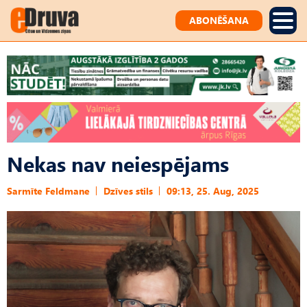
ABONĒŠANA
Nekas nav neiespējams
Sarmīte Feldmane
Dzīves stils
09:13, 25. Aug, 2025