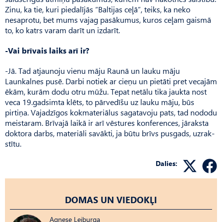
Zinu, ka tie, kuri piedalījās “Baltijas ceļā”, teiks, ka neko
nesaprotu, bet mums vajag pasākumus, kuros ceļam gaismā
to, ko katrs varam darīt un izdarīt.
-Vai brīvais laiks arī ir?
-Jā. Tad atjaunoju vienu māju Raunā un lauku māju
Launkalnes pusē. Darbi notiek ar cieņu un pietāti pret vecajām
ēkām, kurām dodu otru mūžu. Tepat netālu tika jaukta nost
veca 19.gadsimta klēts, to pārvedīšu uz lauku māju, būs
pirtiņa. Vajadzīgos kokmateriālus sagatavoju pats, tad nododu
meistaram. Brīvajā laikā ir arī vēstures konferences, jāraksta
doktora darbs, materiāli savākti, ja būtu brīvs pusgads, uzrak­
stītu.
Dalies:
DOMAS UN VIEDOKĻI
Agnese Leiburga