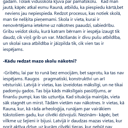
gadam. Tolaik vidusskola kļuva par pamatskolu. Kad man
jautā, kāpēc atkal esmu Raunā, atbildu, ka piespiedu kārtā,bet
neviens jau nepiespieda. Redzot procesus, kas notiek skolā,
man tie nešķita pieņemami. Skola ir vieta, kurai ir
nenovērtējama ietekme uz nākotnes paaudzi, sabiedrību.
Gribu veidot skolu, kurā katram bērnam ir iespēja izaugt tik
daudz, cik viņš grib un var. Mācīšanās ir divu pušu atbildība,
un skolai sava atbildība ir jāizpilda tik, cik vien tas ir
iespējams.
-Kādu redzat mazo skolu nākotni?
-Gribētu, lai par to runā bez emocijām, bet saprotu, ka tas nav
iespējams. Raugos pragmatiski, konstruktīvi un arī
vēsturiski. Latvijā ir vietas, kas izveidotas mākslīgi, un ne tikai
padomju gados. Tas bija kāds mākslīgais pasūtījums, ar
finanšu pumpi, kas tās uzturēja. Kad situācija mainījās, vieta
sāk stagnēt un mirst. Tādām vietām nav nākotnes. Ir vietas, kā
Rauna, kur, kā rāda arheoloģija, runājam par vairākiem
tūkstošiem gadu, kur cilvēki dzīvojuši. Nezinām- kāpēc, bet
vilkme uz šejieni ir bijusi. Latvijā ir daudzas mazas vietas, kur
norit aktīva dzīve, uz kurām cilvēki tiecas, kur nebūt nav