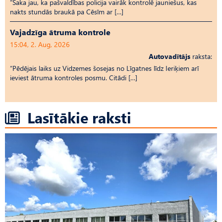
“Saka jau, ka pašvaldības policija vairāk kontrolē jauniešus, kas
nakts stundās braukā pa Cēsīm ar […]
Vajadzīga ātruma kontrole
15:04, 2. Aug, 2026
Autovadītājs
raksta:
“Pēdējais laiks uz Vid­ze­mes šosejas no Līgatnes līdz Ieriķiem arī
ieviest ātruma kontroles posmu. Citādi […]
Lasītākie raksti