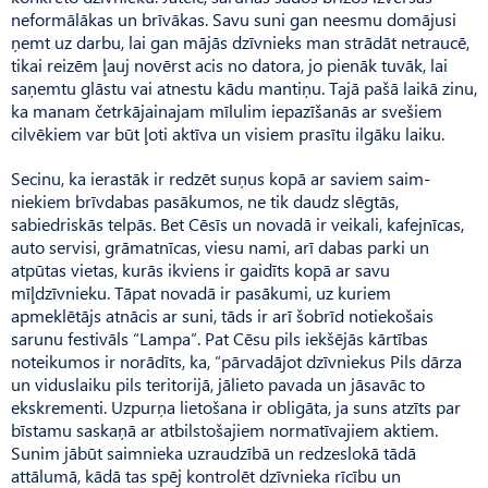
neformālākas un brīvākas. Savu suni gan neesmu domājusi
ņemt uz darbu, lai gan mājās dzīvnieks man strādāt netraucē,
tikai reizēm ļauj novērst acis no datora, jo pienāk tuvāk, lai
saņemtu glāstu vai atnestu kādu mantiņu. Tajā pašā laikā zinu,
ka manam četr­kājainajam mīlulim iepazīšanās ar svešiem
cilvēkiem var būt ļoti aktīva un visiem prasītu ilgāku laiku.
Secinu, ka ierastāk ir redzēt suņus kopā ar saviem saim­
niekiem brīvdabas pasākumos, ne tik daudz slēgtās,
sabiedriskās telpās. Bet Cēsīs un novadā ir veikali, kafejnīcas,
auto servisi, grāmatnīcas, viesu nami, arī dabas parki un
atpūtas vietas, kurās ikviens ir gaidīts kopā ar savu
mīļdzīvnieku. Tāpat novadā ir pasākumi, uz kuriem
apmeklētājs atnācis ar suni, tāds ir arī šobrīd notiekošais
sarunu festivāls “Lampa”. Pat Cēsu pils iekšējās kārtības
noteikumos ir norādīts, ka, “pārvadājot dzīvniekus Pils dārza
un viduslaiku pils teritorijā, jālieto pavada un jāsavāc to
ekskrementi. Uzpurņa lietošana ir obligāta, ja suns atzīts par
bīstamu saskaņā ar atbilstošajiem normatīvajiem aktiem.
Sunim jābūt saimnieka uzraudzībā un redzeslokā tādā
attālumā, kādā tas spēj kontrolēt dzīvnieka rīcību un