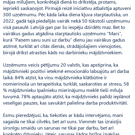
mājas mīluļiem, konkrētajā dienā to drīkstēja, protams,
iepriekš saskaņojot. Pirmajā reizē iniciatīvu atbalstīja aptuveni
300 uzņēmumu. Pēc kāda laika diena kļuva starptautiska, un
2022. gadā tajā piedalījās vairāk nekā 50 tūkstoši uzņēmumu
visā pasaulē. Latvijā gan par šo iespēju dzirdēts maz. Bet to
vairākus gadus atgādina starptautisks uzņēmums “Mars”,
kurā “Paņem savu suni uz darbu” dienu jau vairākus gadus
atzīmē, turklāt arī citās dienās, strādājošajiem vienojoties,
birojā drīkst atrasties kāds no darbinieku mājdzīvniekiem.
Uzņēmums veicis pētījumu 20 valstīs, kas apstiprina, ka
mājdzīvnieki pozitīvi ietekmē emocionālo labsajūtu arī darba
laikā. 84% atzīst, ka viņu mājdzīvnieka klātbūtne ir
nomierinoša un terapeitiska, turklāt, saskaroties ar stresu, 58
% mājdzīvnieku īpašnieku mierinājumu meklē tieši mīluļa
tuvumā. 78% aptaujāto atzīst, ka mājdzīvnieks palīdz ieplānot
veselīgas pauzes, kas savukārt palielina darba produktivitāti.
Esmu pieredzējusi, ka, tiekoties ar kādu intervējamo, mani
sagaida ne tikai cilvēks, bet arī suns. Vienmēr tas izraisījis
sirsnīgu smaidu un sarunas ne tikai par darbu, bet arī
konkrēto dzīvnieku. Jāteic, sarunas šādos brīžos izvēršas