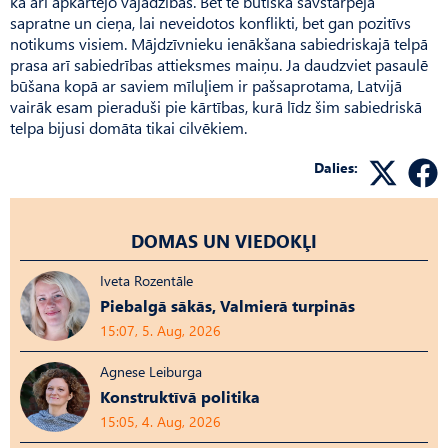
kā arī apkārtējo vajadzības. Bet te būtiska savstarpēja
sapratne un cieņa, lai neveidotos konflikti, bet gan pozitīvs
notikums visiem. Mājdzīvnieku ienākšana sabiedriskajā telpā
prasa arī sabiedrības attieksmes maiņu. Ja daudzviet pasaulē
būšana kopā ar saviem mīluļiem ir pašsaprotama, Latvijā
vairāk esam pieraduši pie kārtības, kurā līdz šim sabiedriskā
telpa bijusi domāta tikai cilvēkiem.
Dalies:
DOMAS UN VIEDOKĻI
Iveta Rozentāle
Piebalgā sākās, Valmierā turpinās
15:07, 5. Aug, 2026
Agnese Leiburga
Konstruktīvā politika
15:05, 4. Aug, 2026