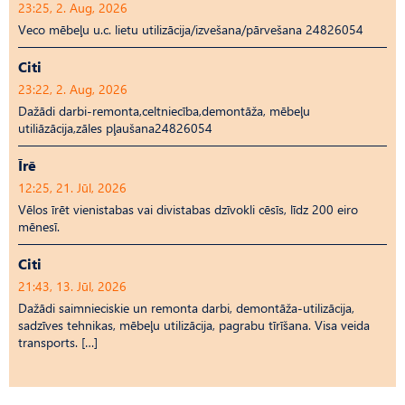
23:25, 2. Aug, 2026
Veco mēbeļu u.c. lietu utilizācija/izvešana/pārvešana 24826054
Citi
23:22, 2. Aug, 2026
Dažādi darbi-remonta,celtniecība,demontāža, mēbeļu
utiliāzācija,zāles pļaušana24826054
Īrē
12:25, 21. Jūl, 2026
Vēlos īrēt vienistabas vai divistabas dzīvokli cēsīs, līdz 200 eiro
mēnesī.
Citi
21:43, 13. Jūl, 2026
Dažādi saimnieciskie un remonta darbi, demontāža-utilizācija,
sadzīves tehnikas, mēbeļu utilizācija, pagrabu tīrīšana. Visa veida
transports. […]