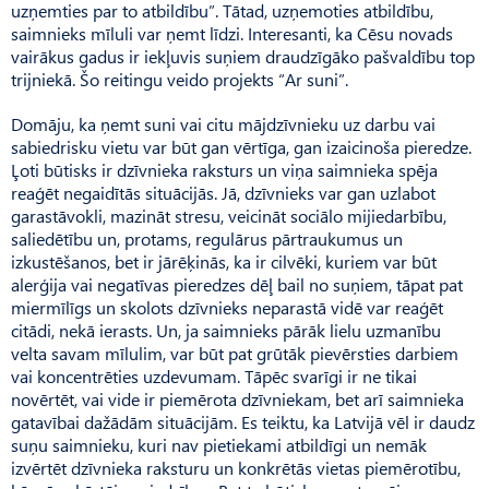
uzņemties par to atbildību”. Tātad, uzņemoties atbildību,
saimnieks mīluli var ņemt līdzi. Interesanti, ka Cēsu novads
vairākus gadus ir iekļuvis suņiem draudzīgāko pašvaldību top
trijniekā. Šo reitingu veido projekts “Ar suni”.
Domāju, ka ņemt suni vai citu mājdzīvnieku uz darbu vai
sabiedrisku vietu var būt gan vērtīga, gan izaicinoša pieredze.
Ļoti būtisks ir dzīvnieka raksturs un viņa saimnieka spēja
reaģēt negaidītās situācijās. Jā, dzīvnieks var gan uzlabot
garastāvokli, mazināt stresu, veicināt sociālo mijiedarbību,
saliedētību un, protams, regulārus pārtraukumus un
izkustēšanos, bet ir jārēķinās, ka ir cilvēki, kuriem var būt
alerģija vai negatīvas pieredzes dēļ bail no suņiem, tāpat pat
miermīlīgs un skolots dzīvnieks neparastā vidē var reaģēt
citādi, nekā ierasts. Un, ja saimnieks pārāk lielu uzmanību
velta savam mīlulim, var būt pat grūtāk pievērsties darbiem
vai koncentrēties uzdevumam. Tāpēc svarīgi ir ne tikai
novērtēt, vai vide ir piemērota dzīvniekam, bet arī saimnieka
gatavībai dažādām situācijām. Es teiktu, ka Latvijā vēl ir daudz
suņu saimnieku, kuri nav pietiekami atbildīgi un nemāk
izvērtēt dzīvnieka raksturu un konkrētās vietas piemērotību,