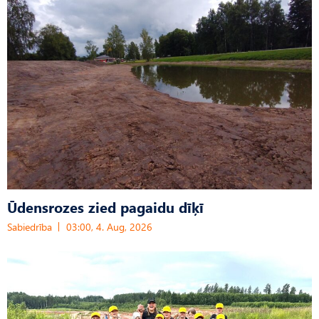
Ūdensrozes zied pagaidu dīķī
Sabiedrība
03:00, 4. Aug, 2026