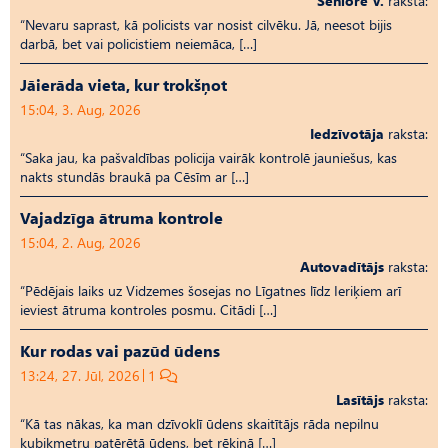
Seniore V.
raksta:
“Nevaru saprast, kā policists var nosist cilvēku. Jā, neesot bijis
darbā, bet vai policistiem neiemāca, […]
Jāierāda vieta, kur trokšņot
15:04, 3. Aug, 2026
Iedzīvotāja
raksta:
“Saka jau, ka pašvaldības policija vairāk kontrolē jauniešus, kas
nakts stundās braukā pa Cēsīm ar […]
Vajadzīga ātruma kontrole
15:04, 2. Aug, 2026
Autovadītājs
raksta:
“Pēdējais laiks uz Vid­ze­mes šosejas no Līgatnes līdz Ieriķiem arī
ieviest ātruma kontroles posmu. Citādi […]
Kur rodas vai pazūd ūdens
13:24, 27. Jūl, 2026
1
Lasītājs
raksta:
“Kā tas nākas, ka man dzīvoklī ūdens skaitītājs rāda nepilnu
kubikmetru patērētā ūdens, bet rēķinā […]