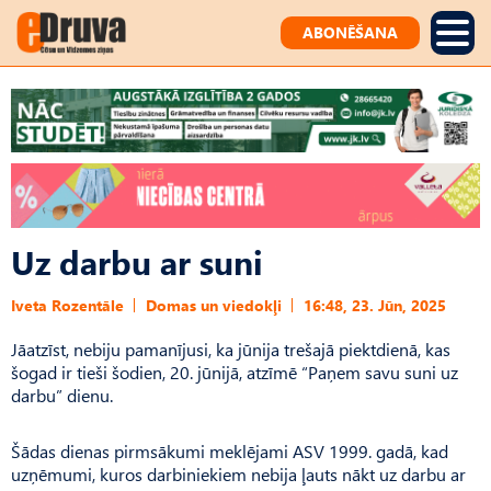
ABONĒŠANA
Uz darbu ar suni
Iveta Rozentāle
Domas un viedokļi
16:48, 23. Jūn, 2025
Jāatzīst, nebiju pamanījusi, ka jūnija trešajā piektdienā, kas
šogad ir tieši šodien, 20. jūnijā, atzīmē “Paņem savu suni uz
darbu” dienu.
Šādas dienas pirmsākumi meklējami ASV 1999. gadā, kad
uzņēmumi, kuros darbiniekiem nebija ļauts nākt uz darbu ar