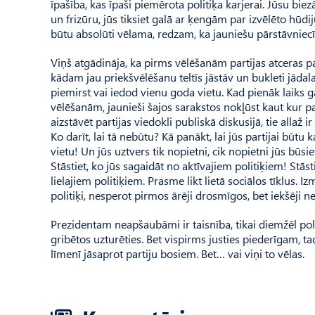
īpašība, kas īpaši piemērota politiķa karjerai. Jūsu bie
un frizūru, jūs tiksiet galā ar ķengām par izvēlēto hūdij
būtu absolūti vēlama, redzam, ka jauniešu pārstāvniecība
Viņš atgādināja, ka pirms vēlēšanām partijas atceras 
kādam jau priekšvēlēšanu teltīs jāstāv un bukleti jādala.
piemirst vai iedod vienu goda vietu. Kad pienāk laiks
vēlēšanām, jaunieši šajos sarakstos nokļūst kaut kur pa
aizstāvēt partijas viedokli publiskā diskusijā, tie allaž ir
Ko darīt, lai tā nebūtu? Kā panākt, lai jūs partijai būtu 
vietu! Un jūs uztvers tik nopietni, cik nopietni jūs būs
Stāstiet, ko jūs sagaidāt no aktīvajiem politiķiem! Stāst
lielajiem politiķiem. Prasme likt lietā sociālos tīklus.
politiķi, nesperot pirmos ārēji drosmīgos, bet iekšēji n
Prezidentam neapšaubāmi ir taisnība, tikai diemžēl poli
gribētos uzturēties. Bet vispirms justies piederīgam, t
līmenī jāsaprot partiju bosiem. Bet… vai viņi to vēlas.