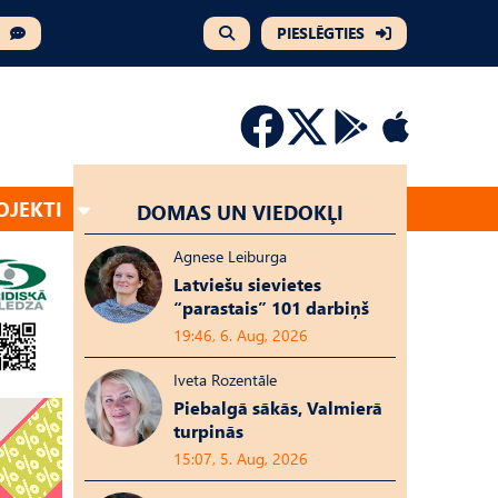
PIESLĒGTIES
OJEKTI
DOMAS UN VIEDOKĻI
Agnese Leiburga
Latviešu sievietes
“parastais” 101 darbiņš
19:46, 6. Aug, 2026
Iveta Rozentāle
Piebalgā sākās, Valmierā
turpinās
15:07, 5. Aug, 2026