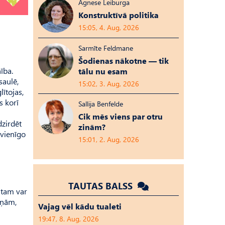
Agnese Leiburga
Konstruktīvā politika
15:05, 4. Aug, 2026
Sarmīte Feldmane
Šodienas nākotne — tik
ība.
tālu nu esam
saulē,
15:02, 3. Aug, 2026
lītojas,
s korī
Sallija Benfelde
Cik mēs viens par otru
dzirdēt
zinām?
 vienīgo
15:01, 2. Aug, 2026
TAUTAS BALSS
tātam var
iņām,
Vajag vēl kādu tualeti
19:47, 8. Aug, 2026