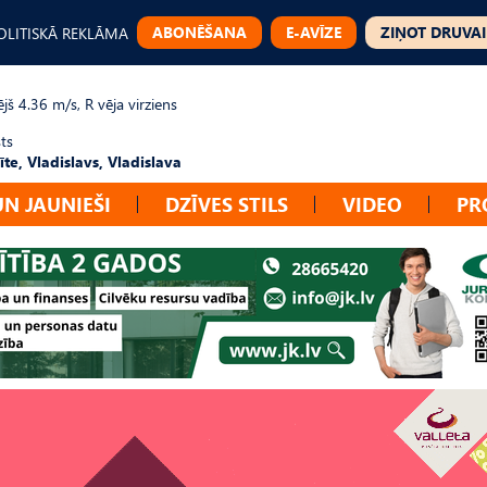
ABONĒŠANA
E-AVĪZE
ZIŅOT DRUVAI
OLITISKĀ REKLĀMA
jš 4.36 m/s, R vēja virziens
ts
te, Vladislavs, Vladislava
UN JAUNIEŠI
DZĪVES STILS
VIDEO
PR