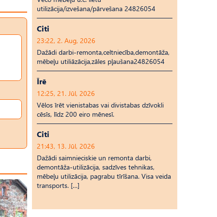
utilizācija/izvešana/pārvešana 24826054
Citi
23:22, 2. Aug, 2026
Dažādi darbi-remonta,celtniecība,demontāža,
mēbeļu utiliāzācija,zāles pļaušana24826054
Īrē
12:25, 21. Jūl, 2026
Vēlos īrēt vienistabas vai divistabas dzīvokli
cēsīs, līdz 200 eiro mēnesī.
Citi
21:43, 13. Jūl, 2026
Dažādi saimnieciskie un remonta darbi,
demontāža-utilizācija, sadzīves tehnikas,
mēbeļu utilizācija, pagrabu tīrīšana. Visa veida
transports. […]