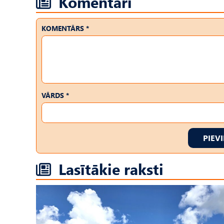
Komentāri
KOMENTĀRS *
VĀRDS *
PIEV
Lasītākie raksti