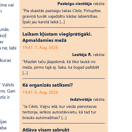
Pastaigu cienītāja
raksta:
zina vai
n
“Pie skaistās pastaigu takas Cēsīs, Pirtupītes
graviņā tuvāk vajadzētu kādas labierīcības.
Īpaši jau karstā laikā […]
runās
Laikam kļūstam vieglprātīgāki.
ekož
Apmaldamies mežā
av
 ne, labi
19:47, 7. Aug, 2026
Lasītāja R.
raksta:
o kuras
“Mazliet taču jāapdomā, kā tiksi laukā no
meža, pirms tajā ej. Saka, ka šogad palīdzēt
[…]
” Valsts
Kā organizēs satiksmi?
āns. Gan
19:47, 6. Aug, 2026
tis ir
Iedzīvotāja
raksta:
“Ja Cēsīs, Vaļņu ielā, kur vecās pienotavas
teritorija, ierīkos autostāvvietu, kā tad tur
brauks automašīnas? […]
ijas
laba
Atļāva visam sabrukt