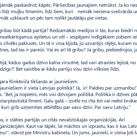
Un jāmāk paskaidrot, kāpēc. Pārliecības jaunajiem netrūkst. Ja ko ne
s līdz muļķu līmenim, līdz tiem, kuri nemāk neviena svešvārda u
māk uzklausīt un pēc tam nolikt jautātāju pie vietas.
i gribas būt kādā partijā? Redzamākās medijos ir tās, kuras biedri 
d neatkārtojamus epitetus un vēl – iespējami indīgākiem zobiem i
s cilvēks paklusēs. Un tā ir viņa kļūda, jo uzvarējis rējējs, kuram n
s, tad tas ir pareizi. Vai es arī tā gribu? Ja gribu, piebiedrojos, ja
partijā, kādus gadus dzīvo kalna virsotnē, tad vari atrasties lejiņā, n
zīgs?! Bet saistība ar kādu partiju visu dzīvi vilksies līdzi.
gara Rinkēviča tikšanās ar jauniešiem.
uniešiem ir vieta Latvijas politikā? Jā, ir! Paldies par uzmanību!
Bet, ja nopietni, mēs visi dzīvojam politikā. Politika ir dzīves pl
tarptautiskā līmenī. Galu galā – izvēle no rīta ēst vai neēst brokas
 kuri grib uzņemties atbildību par savu dzīvi. Par savu Latviju.”
s, ir stāties partijās un citās nevalstiskajās organizācijās. Arī
nizācijām. Kaut vai tāpēc, lai mācītos un izprastu, kas ir kas Latv
mu!”, stāvot pie Ministru kabineta. Un jums, jaunieši, ir viena ļoti 