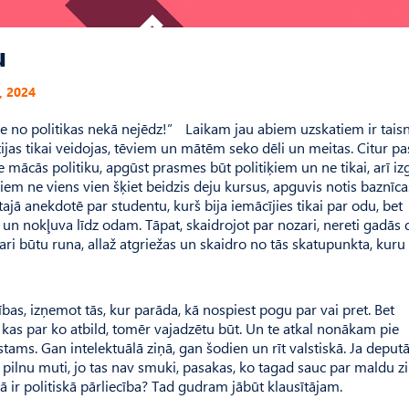
u
, 2024
unie no politikas nekā nejēdz!” Laikam jau abiem uzskatiem ir taisn
stijas tikai veidojas, tēviem un mātēm seko dēli un meitas. Citur pa
ie mācās politiku, apgūst prasmes būt politiķiem un ne tikai, arī izg
iem ne viens vien šķiet beidzis deju kursus, apguvis notis baznīca
tajā anekdotē par studentu, kurš bija iemācījies tikai par odu, bet
u un nokļuva līdz odam. Tāpat, skaidrojot par nozari, nereti gadās 
zari būtu runa, allaž atgriežas un skaidro no tās skatupunkta, kuru
bas, izņemot tās, kur parāda, kā nospiest pogu par vai pret. Bet
o, kas par ko atbild, tomēr vajadzētu būt. Un te atkal nonākam pie
stams. Gan intelektuālā ziņā, gan šodien un rīt valstiskā. Ja depu
e pilnu muti, jo tas nav smuki, pasakas, ko tagad sauc par maldu z
tā ir politiskā pārliecība? Tad gudram jābūt klausītājam.