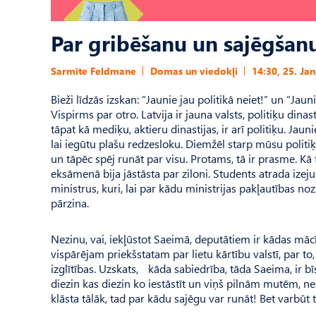
Par gribēšanu un sajēgšan
Sarmīte Feldmane
Domas un viedokļi
14:30, 25. Jan
Bieži līdzās izskan: “Jaunie jau politikā neiet!” un “Ja
Vispirms par otro. Latvija ir jauna valsts, politiķu dina
tāpat kā mediķu, aktieru dinastijas, ir arī politiķu. Jaun
lai iegūtu plašu redzesloku. Diemžēl starp mūsu politiķ
un tāpēc spēj runāt par visu. Protams, tā ir prasme. Kā 
eksāmenā bija jāstāsta par ziloni. Students atrada izej
ministrus, kuri, lai par kādu ministrijas pakļautības no
pārzina.
Nezinu, vai, iekļūstot Saeimā, deputātiem ir kādas mācī
vispārējam priekšstatam par lietu kārtību valstī, par t
izglītības. Uzskats, kāda sabiedrība, tāda Saeima, ir bī
diezin kas diezin ko iestāstīt un viņš pilnām mutēm, n
klāsta tālāk, tad par kādu sajēgu var runāt! Bet varbūt 