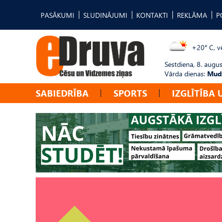
PASĀKUMI
SLUDINĀJUMI
KONTAKTI
REKLĀMA
P
+20° C, vē
Sestdiena, 8. augus
Vārda dienas:
Mudī
SABIEDRĪBA
SPORTS
IZGLĪTĪBA 