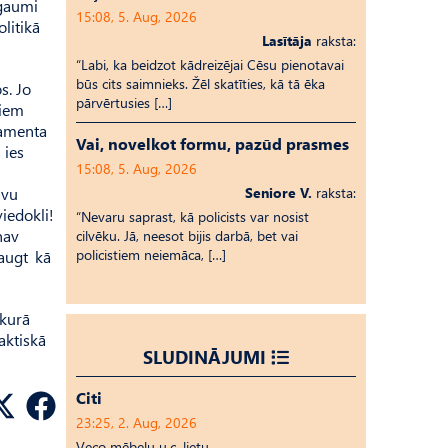
 gaumi
15:08, 5. Aug, 2026
olitikā
Lasītāja
raksta:
“Labi, ka beidzot kādreizējai Cēsu pienotavai
būs cits saimnieks. Žēl skatīties, kā tā ēka
s. Jo
pārvērtusies […]
šiem
lamenta
Vai, novelkot formu, pazūd prasmes
 ies
15:08, 5. Aug, 2026
avu
Seniore V.
raksta:
viedokli!
“Nevaru saprast, kā policists var nosist
nav
cilvēku. Jā, neesot bijis darbā, bet vai
policistiem neiemāca, […]
eaugt kā
 kurā
aktiskā
SLUDINĀJUMI
Citi
23:25, 2. Aug, 2026
Veco mēbeļu u.c. lietu