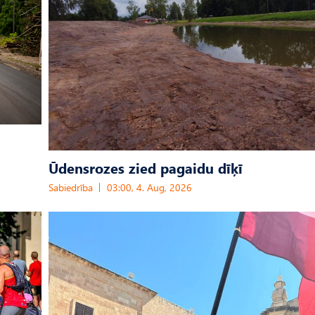
Ūdensrozes zied pagaidu dīķī
Sabiedrība
03:00, 4. Aug, 2026