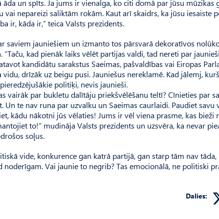
zā āda un spīts. Ja jums ir vienalga, ko citi domā par jūsu mūzikas
u vai nepareizi saliktām rokām. Kaut arī skaidrs, ka jūsu iesaiste p
 ir, kāda ir,” teica Valsts prezidents.
par saviem jauniešiem un izmanto tos pārsvarā dekoratīvos nolūko
 “Taču, kad pienāk laiks vēlēt partijas valdi, tad nereti par jaunie
 gatavot kandidātu sarakstus Saeimas, pašvaldības vai Eiropas Par
 vidu, drīzāk uz beigu pusi. Jauniešus nereklamē. Kad jālemj, kurš
 pieredzējušākie politiķi, nevis jaunieši.
kas vairāk par bukletu dalītāju priekšvēlēšanu teltī? Cīnieties par s
iet. Un te nav runa par uzvalku un Saeimas caurlaidi. Paudiet savu 
iet, kādu nākotni jūs vēlaties! Jums ir vēl viena prasme, kas bieži 
 Izmantojiet to!” mudināja Valsts prezidents un uzsvēra, ka nevar pi
edrošos soļus.
tiskā vide, konkurence gan katrā partijā, gan starp tām nav tāda,
ad noderīgam. Vai jaunie to negrib? Tas emocionālā, ne politiski pr
Dalies: