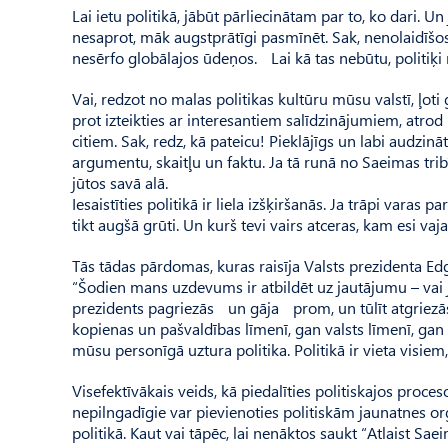
Lai ietu politikā, jābūt pārliecinātam par to, ko dari. 
nesaprot, māk augstprātīgi pasmīnēt. Sak, nenolaidīšo
nesērfo globālajos ūdeņos. Lai kā tas nebūtu, politiķi 
Vai, redzot no malas politikas kultūru mūsu valstī, ļot
prot izteikties ar interesantiem salīdzinājumiem, atro
citiem. Sak, redz, kā pateicu! Pieklājīgs un labi audzināt
argumentu, skaitļu un faktu. Ja tā runā no Saeimas tribīne
jūtos savā alā.
Iesaistīties politikā ir liela izšķiršanās. Ja trāpi varas 
tikt augšā grūti. Un kurš tevi vairs atceras, kam esi vajad
Tās tādas pārdomas, kuras raisīja Valsts prezidenta Ed
“Šodien mans uzdevums ir atbildēt uz jautājumu – vai ja
prezidents pagriezās un gāja prom, un tūlīt atgriezās. “
kopienas un pašvaldības līmenī, gan valsts līmenī, gan s
mūsu personīgā uztura politika. Politikā ir vieta visiem,
Visefektīvākais veids, kā piedalīties politiskajos proceso
nepilngadīgie var pievienoties politiskām jaunatnes orga
politikā. Kaut vai tāpēc, lai nenāktos saukt “Atlaist Saei