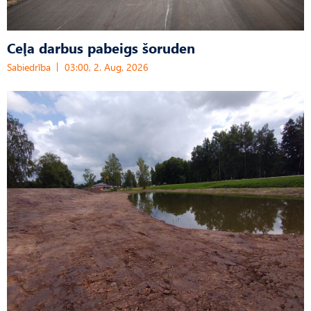
Ceļa darbus pabeigs šoruden
Sabiedrība
03:00, 2. Aug, 2026