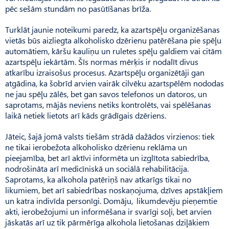
pēc sešām stundām no pasūtīšanas brīža.
Turklāt jaunie noteikumi paredz, ka azartspēļu organizēšanas
vietās būs aizliegta alkoholisko dzērienu patērēšana pie spēļu
automātiem, kāršu kauliņu un ruletes spēļu galdiem vai citām
azartspēļu iekārtām. Šīs normas mērķis ir nodalīt divus
atkarību izraisošus procesus. Azartspēļu organizētāji gan
atgādina, ka šobrīd arvien vairāk cilvēku azartspēlēm nododas
ne jau spēļu zālēs, bet gan savos telefonos un datoros, un
saprotams, mājās neviens netiks kontrolēts, vai spēlēšanas
laikā netiek lietots arī kāds grādīgais dzēriens.
Jāteic, šajā jomā valsts tiešām strādā dažādos virzienos: tiek
ne tikai ierobežota alkoholisko dzērienu reklāma un
pieejamība, bet arī aktīvi informēta un izglītota sabiedrība,
nodrošināta arī medicīniskā un sociālā rehabilitācija.
Saprotams, ka alkohola patēriņš nav atkarīgs tikai no
likumiem, bet arī sabiedrības noskaņojuma, dzīves apstākļiem
un katra indivīda personīgi. Do­māju, likumdevēju pieņemtie
akti, ierobežojumi un informēšana ir svarīgi soļi, bet arvien
jāskatās arī uz tik pārmērīga alkohola lietošanas dziļākiem