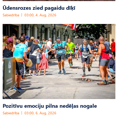
Ūdensrozes zied pagaidu dīķī
Sabiedrība
03:00, 4. Aug, 2026
Pozitīvu emociju pilna nedēļas nogale
Sabiedrība
03:00, 6. Aug, 2026