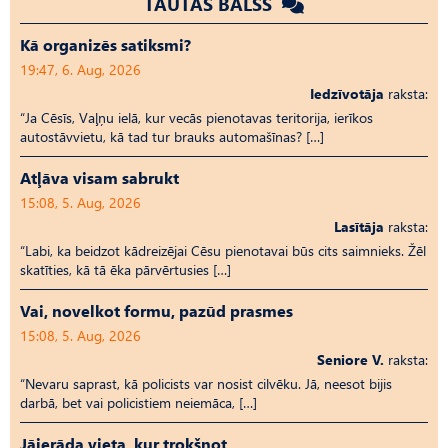
TAUTAS BALSS
Kā organizēs satiksmi?
19:47, 6. Aug, 2026
Iedzīvotāja
raksta:
“Ja Cēsīs, Vaļņu ielā, kur vecās pienotavas teritorija, ierīkos
autostāvvietu, kā tad tur brauks automašīnas? […]
Atļāva visam sabrukt
15:08, 5. Aug, 2026
Lasītāja
raksta:
“Labi, ka beidzot kādreizējai Cēsu pienotavai būs cits saimnieks. Žēl
skatīties, kā tā ēka pārvērtusies […]
Vai, novelkot formu, pazūd prasmes
15:08, 5. Aug, 2026
Seniore V.
raksta:
“Nevaru saprast, kā policists var nosist cilvēku. Jā, neesot bijis
darbā, bet vai policistiem neiemāca, […]
Jāierāda vieta, kur trokšņot