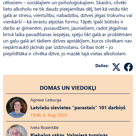
cēloņiem – sociālajiem un psiholoģiskajiem. Skaidrs, cilvēki
lieto alkoholu ne tik daudz pieejamības dēļ, bet kā veidu tikt
galā ar stresu, vientulību, nabadzību, dzīves jēgas trūkumu vai
vienkārši – kā ierastu atpūtas formu. Tāpēc īpaši būtisks ir
darbs ar ģimenēm, pusaudžiem, jauniešiem, radot jēgpilnas
brīvā laika pavadīšanas iespējas, spēju tikt galā ar problēmām
un galu galā arī tādiem dzīves apstākļiem, kuros cilvēkam nav
nepārtraukti jācīnās par izdzīvošanu. Gribas ticēt – jo
piepildītāka ir cilvēka dzīve, jo mazāk tajā vietas alkoholam.
Dalies:
DOMAS UN VIEDOKĻI
Agnese Leiburga
Latviešu sievietes “parastais” 101 darbiņš
19:46, 6. Aug, 2026
Iveta Rozentāle
Piebalgā sākās, Valmierā turpinās