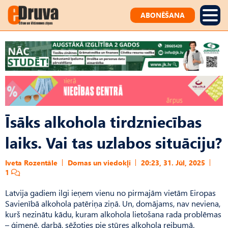
ABONĒŠANA
Īsāks alkohola tirdzniecības
laiks. Vai tas uzlabos situāciju?
Iveta Rozentāle
Domas un viedokļi
20:23, 31. Jūl, 2025
1
Latvija gadiem ilgi ieņem vienu no pirmajām vietām Eiropas
Savienībā alkohola patēriņa ziņā. Un, domājams, nav neviena,
kurš nezinātu kādu, kuram alkohola lietošana rada problēmas
– ģimenē, darbā, sēžoties pie stūres alkohola reibumā.