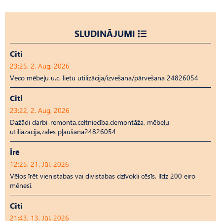
SLUDINĀJUMI
Citi
23:25, 2. Aug, 2026
Veco mēbeļu u.c. lietu utilizācija/izvešana/pārvešana 24826054
Citi
23:22, 2. Aug, 2026
Dažādi darbi-remonta,celtniecība,demontāža, mēbeļu
utiliāzācija,zāles pļaušana24826054
Īrē
12:25, 21. Jūl, 2026
Vēlos īrēt vienistabas vai divistabas dzīvokli cēsīs, līdz 200 eiro
mēnesī.
Citi
21:43, 13. Jūl, 2026