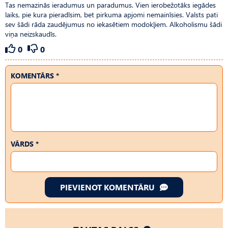
Tas nemazinās ieradumus un paradumus. Vien ierobežotāks iegādes
laiks, pie kura pieradīsim, bet pirkuma apjomi nemainīsies. Valsts pati
sev šādi rāda zaudējumus no iekasētiem modokļiem. Alkoholismu šādi
viņa neizskaudīs.
0
0
KOMENTĀRS *
VĀRDS *
PIEVIENOT KOMENTĀRU