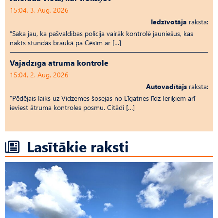
15:04, 3. Aug, 2026
Iedzīvotāja
raksta:
“Saka jau, ka pašvaldības policija vairāk kontrolē jauniešus, kas
nakts stundās braukā pa Cēsīm ar […]
Vajadzīga ātruma kontrole
15:04, 2. Aug, 2026
Autovadītājs
raksta:
“Pēdējais laiks uz Vid­ze­mes šosejas no Līgatnes līdz Ieriķiem arī
ieviest ātruma kontroles posmu. Citādi […]
Lasītākie raksti