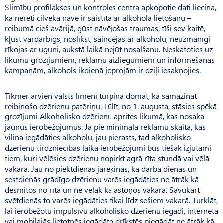
Slimību profilakses un kontroles centra apkopotie dati liecina,
ka nereti cilvēka nāve ir saistīta ar alkohola lietošanu –
reibumā cieš avārijā, gūst nāvējošas traumas, tīši sev kaitē,
kļūst vardarbīgs, noslīkst, saindējas ar alkoholu, neuzmanīgi
rīkojas ar uguni, aukstā laikā nejūt nosalšanu. Neskatoties uz
likumu grozījumiem, reklāmu aizliegumiem un informēšanas
kampaņām, alkohols ikdienā joprojām ir dziļi iesakņojies.
Tikmēr arvien valsts līmenī turpina domāt, kā samazināt
reibinošo dzērienu patēriņu. Tūlīt, no 1. augusta, stāsies spēkā
grozījumi Alkoholisko dzērienu aprites likumā, kas nosaka
jaunus ierobežojumus. Ja pie minimāla reklāmu skaita, kas
vilina iegādāties alkoholu, jau pierasts, tad alkoholisko
dzērienu tirdzniecības laika ierobežojumi būs tiešāk izjūtami
tiem, kuri vēlēsies dzērienu nopirkt agrā rīta stundā vai vēlā
vakarā. Jau no piektdienas jārēķinās, ka darba dienās un
sestdienās grādīgo dzērienu varēs iegādāties ne ātrāk kā
desmitos no rīta un ne vēlāk kā astoņos vakarā. Savukārt
svētdienās to varēs iegādāties tikai līdz sešiem vakarā. Turklāt,
lai ierobežotu impulsīvu alkoholisko dzērienu iegādi, internetā
vai mobilajās lietotnēs iegādāto drīkstēs piegādāt ne ātrāk kā