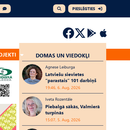
PIESLĒGTIES
OJEKTI
DOMAS UN VIEDOKĻI
Agnese Leiburga
Latviešu sievietes
“parastais” 101 darbiņš
19:46, 6. Aug, 2026
Iveta Rozentāle
Piebalgā sākās, Valmierā
turpinās
15:07, 5. Aug, 2026