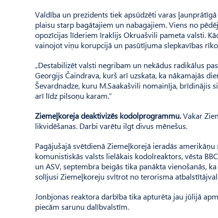
Valdība un prezidents tiek apsūdzēti varas ļaunprātīgā
plaisu starp bagātajiem un nabagajiem. Viens no pēdēji
opozīcijas līderiem Iraklijs Okruašvili pameta valsti. Kād
vainojot viņu korupcijā un pasūtījuma slepkavības rīk
„Destabilizēt valsti negribam un nekādus radikālus pa
Georgijs Čaindrava, kurš arī uzskata, ka nākamajās dienā
Ševardnadze, kuru M.Saakašvili nomainīja, brīdinājis sit
arī līdz pilsoņu karam.”
Ziemeļkoreja deaktivizēs kodolprogrammu.
Vakar Ziem
likvidēšanas. Darbi varētu ilgt divus mēnešus.
Pagājušajā svētdienā Ziemeļkorejā ieradās amerikāņu n
komunistiskās valsts lielākais kodolreaktors, vēsta BBC
un ASV, septembra beigās tika panākta vienošanās, k
solījusi Ziemeļkoreju svītrot no terorisma atbalstītājvals
Jonbjonas reaktora darbība tika apturēta jau jūlijā a
piecām sarunu dalībvalstīm.