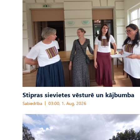
Stipras sievietes vēsturē un kājbumba
Sabiedrība
03:00, 1. Aug, 2026