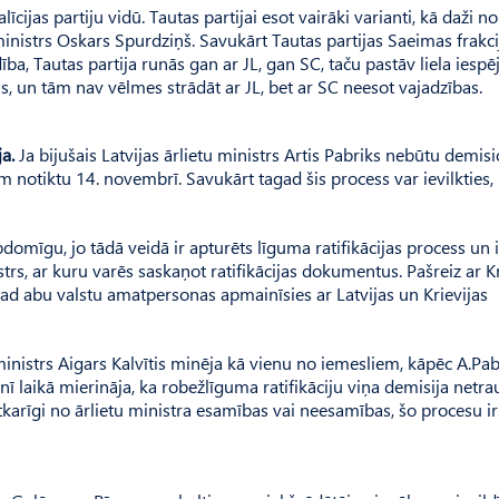
cijas partiju vidū. Tautas partijai esot vairāki varianti, kā daži n
istrs Oskars Spurdziņš. Savukārt Tautas partijas Saeimas frakci
ība, Tautas partija runās gan ar JL, gan SC, taču pastāv liela iespēj
s, un tām nav vēlmes strādāt ar JL, bet ar SC neesot vajadzības.
ja.
Ja bijušais Latvijas ārlietu ministrs Artis Pabriks nebūtu demisi
notiktu 14. novembrī. Savukārt tagad šis process var ievilkties,
domīgu, jo tādā veidā ir apturēts līguma ratifikācijas process un i
strs, ar kuru varēs saskaņot ratifikācijas dokumentus. Pašreiz ar Kr
ad abu valstu amatpersonas apmainīsies ar Latvijas un Krievijas
istrs Aigars Kalvītis minēja kā vienu no iemesliem, kāpēc A.Pab
ī laikā mierināja, ka robežlīguma ratifikāciju viņa demisija netra
atkarīgi no ārlietu ministra esamības vai neesamības, šo procesu ir