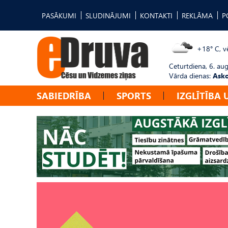
PASĀKUMI
SLUDINĀJUMI
KONTAKTI
REKLĀMA
P
+18° C, vē
Ceturtdiena, 6. au
Vārda dienas:
Asko
SABIEDRĪBA
SPORTS
IZGLĪTĪBA 