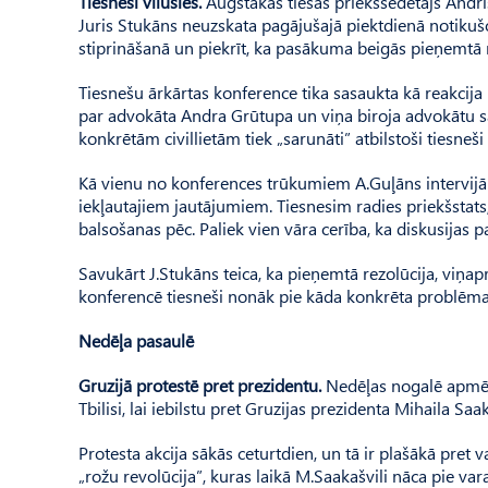
Tiesneši vīlušies.
Augstākās tiesas priekšsēdētājs Andri
Juris Stukāns neuzskata pagājušajā piektdienā notikušo
stiprināšanā un piekrīt, ka pasākuma beigās pieņemtā r
Tiesnešu ārkārtas konference tika sasaukta kā reakcija
par advokāta Andra Grūtupa un viņa biroja advokātu s
konkrētām civillietām tiek „sarunāti” atbilstoši tiesneš
Kā vienu no konferences trūkumiem A.Guļāns intervijā p
iekļautajiem jautājumiem. Tiesnesim radies priekšstat
balsošanas pēc. Paliek vien vāra cerība, ka diskusijas 
Savukārt J.Stukāns teica, ka pieņemtā rezolūcija, viņaprā
konferencē tiesneši nonāk pie kāda konkrēta problēmas 
Nedēļa pasaulē
Gruzijā protestē pret prezidentu.
Nedēļas nogalē apmēra
Tbilisi, lai iebilstu pret Gruzijas prezidenta Mihaila S
Protesta akcija sākās ceturtdien, un tā ir plašākā pret
„rožu revolūcija”, kuras laikā M.Saakašvili nāca pie var