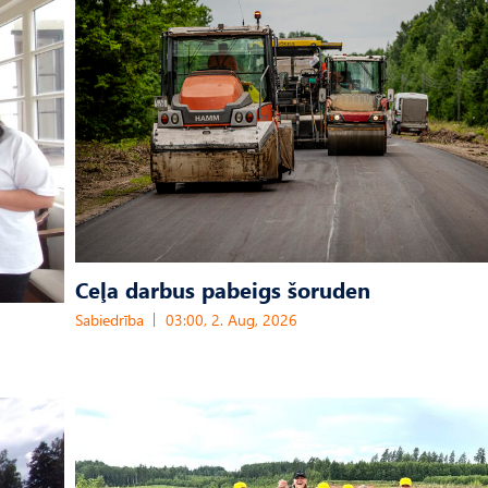
Ceļa darbus pabeigs šoruden
Sabiedrība
03:00, 2. Aug, 2026