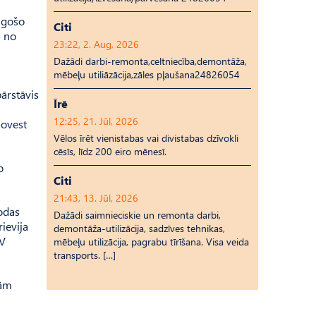
augošo
Citi
s no
23:22, 2. Aug, 2026
Dažādi darbi-remonta,celtniecība,demontāža,
mēbeļu utiliāzācija,zāles pļaušana24826054
ārstāvis
Īrē
12:25, 21. Jūl, 2026
novest
Vēlos īrēt vienistabas vai divistabas dzīvokli
cēsīs, līdz 200 eiro mēnesī.
o
Citi
21:43, 13. Jūl, 2026
rodas
Dažādi saimnieciskie un remonta darbi,
ievija
demontāža-utilizācija, sadzīves tehnikas,
SV
mēbeļu utilizācija, pagrabu tīrīšana. Visa veida
transports. […]
jām