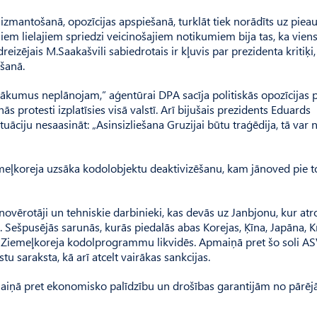
 izmantošanā, opozīcijas apspiešanā, turklāt tiek norādīts uz pie
em lielajiem spriedzi veicinošajiem notikumiem bija tas, ka vien
reizējais M.Saakašvili sabiedrotais ir kļuvis par prezidenta kritiķi,
ošanā.
sākumus neplānojam,” aģentūrai DPA sacīja politiskās opozīcijas p
s protesti izplatīsies visā valstī. Arī bijušais prezidents Eduards
uāciju nesaasināt: „Asinsizliešana Gruzijai būtu traģēdija, tā var 
eļkoreja uzsāka kodolobjektu deaktivizēšanu, kam jānoved pie t
ovērotāji un tehniskie darbinieki, kas devās uz Janbjonu, kur at
. Sešpusējās sarunās, kurās piedalās abas Korejas, Ķīna, Japāna, Kr
a Ziemeļkoreja kodolprogrammu likvidēs. Apmaiņā pret šo soli A
tu saraksta, kā arī atcelt vairākas sankcijas.
pmaiņā pret ekonomisko palīdzību un drošības garantijām no pārē