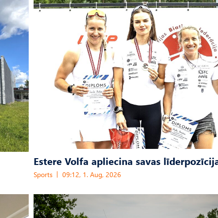
Estere Volfa apliecina savas līderpozīcij
Sports
09:12, 1. Aug, 2026