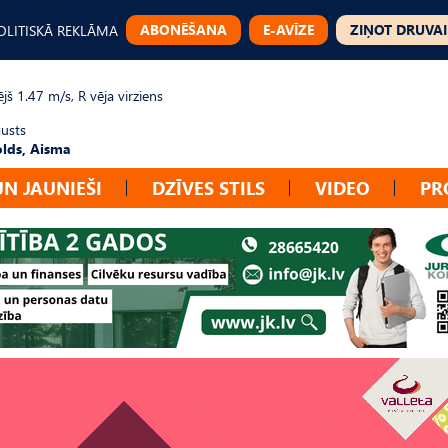
ABONĒŠANA
E-AVĪZE
ZIŅOT DRUVAI
OLITISKĀ REKLĀMA
jš 1.47 m/s, R vēja virziens
gusts
lds, Aisma
UN JAUNIEŠI
DZĪVES STILS
VIDEO
PR