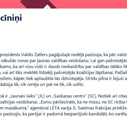
cīniņi
prezidents Valdis Zatlers pagājušajā nedēļā paziņoja, ka pēc valst
r sākušās runas par jaunas valdības veidošanu. Lai gan pašreizējā
dzams, ka arī viņu vidū ir daudz neskaidrību par valdības tālāko li
ai arī tiks meklēti līdzekļi pašreizējās koalīcijas lāpīšanai. Pašlai
sliem, kāpēc tiek apšaubīta tās dzīvotspēja. Strīdu pilna ir bijusi a
a tik, cik cerēja un pat ne tik, cik solīts.
ā ir „Jaunais laiks” (JL) un „Saskaņas centrs” (SC). Notiek arī cita
koalīcijas veidošanai. „Esmu pārliecināts, ka ne mūsu, ne SC rīcība
sam mazākumā,” aģentūrai LETA sacīja JL Saeimas frakcijas priekšs
paziņojis, ka partijai ir padomā bezpartijiski kandidāti, ko varētu 