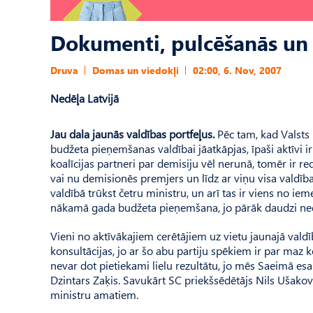
Dokumenti, pulcēšanās un 
Druva
Domas un viedokļi
02:00, 6. Nov, 2007
Nedēļa Latvijā
Jau dala jaunās valdības portfeļus.
Pēc tam, kad Valsts 
budžeta pieņemšanas valdībai jāatkāpjas, īpaši aktīvi i
koalīcijas partneri par demisiju vēl nerunā, tomēr ir re
vai nu demisionēs premjers un līdz ar viņu visa valdība, v
valdībā trūkst četru ministru, un arī tas ir viens no ieme
nākamā gada budžeta pieņemšana, jo pārāk daudzi nedabūj
Vieni no aktīvākajiem cerētājiem uz vietu jaunajā valdīb
konsultācijas, jo ar šo abu partiju spēkiem ir par maz 
nevar dot pietiekami lielu rezultātu, jo mēs Saeimā e
Dzintars Zaķis. Savukārt SC priekšsēdētājs Nils Ušakovs 
ministru amatiem.