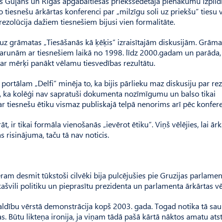
s Guļāns un Rīgas apgabaltiesas priekšsēdētāja pienākumu izpildī
 tiesnešu ārkārtas konferenci par „milzīgu soli uz priekšu” tiesu 
ezolūcija dažiem tiesnešiem bijusi vien formalitāte.
 uz grāmatas „Tiesāšanās kā ķēķis” izraisītajām diskusijām. Grāma
arunām ar tiesnešiem laikā no 1998. līdz 2000.gadam un parāda,
i ar mērķi panākt vēlamu tiesvedības rezultātu.
ortālam „Delfi” minēja to, ka bijis pārlieku maz diskusiju par rez
s, ka kolēģi nav sapratuši dokumenta nozīmīgumu un balso tikai
par tiesnešu ētiku vismaz publiskajā telpā nenorims arī pēc konfer
t, ir tikai formāla vienošanās „ievērot ētiku”. Viņš vēlējies, lai ār
risinājuma, taču tā nav noticis.
m desmit tūkstoši cilvēki bija pulcējušies pie Gruzijas parlamen
aakašvili politiku un pieprasītu prezidenta un parlamenta ārkārtas v
 valdību vērstā demonstrācija kopš 2003. gada. Togad notika tā sau
as. Būtu likteņa ironija, ja viņam tādā pašā kārtā nāktos amatu atst