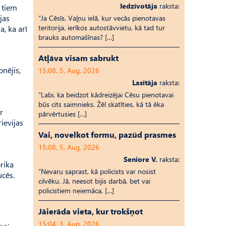
Iedzīvotāja
raksta:
o tiem
jas
“Ja Cēsīs, Vaļņu ielā, kur vecās pienotavas
teritorija, ierīkos autostāvvietu, kā tad tur
a, ka arī
brauks automašīnas? […]
Atļāva visam sabrukt
onējis,
15:08, 5. Aug, 2026
Lasītāja
raksta:
“Labi, ka beidzot kādreizējai Cēsu pienotavai
būs cits saimnieks. Žēl skatīties, kā tā ēka
r
pārvērtusies […]
ievijas
Vai, novelkot formu, pazūd prasmes
15:08, 5. Aug, 2026
Seniore V.
raksta:
rika
“Nevaru saprast, kā policists var nosist
ucēs.
cilvēku. Jā, neesot bijis darbā, bet vai
policistiem neiemāca, […]
Jāierāda vieta, kur trokšņot
15:04, 3. Aug, 2026