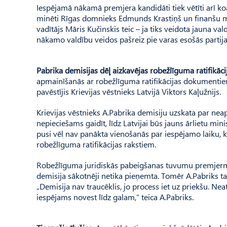
Iespējamā nākamā premjera kandidāti tiek vētīti arī koalī
minēti Rīgas domnieks Edmunds Krastiņš un finanšu min
vadītājs Māris Kučinskis teic – ja tiks veidota jauna vald
nākamo valdību veidos pašreiz pie varas esošās partija
Pabrika demisijas dēļ aizkavējas robežlīguma ratifikāci
apmainīšanās ar robežlīguma ratifikācijas dokumentiem 
pavēstījis Krievijas vēstnieks Latvijā Viktors Kaļužnijs.
Krievijas vēstnieks A.Pabrika demisiju uzskata par neap
nepieciešams gaidīt, līdz Latvijai būs jauns ārlietu mini
pusi vēl nav panākta vienošanās par iespējamo laiku, k
robežlīguma ratifikācijas rakstiem.
Robežlīguma juridiskās pabeigšanas tuvumu premjermin
demisija sākotnēji netika pieņemta. Tomēr A.Pabriks tan
„Demisija nav traucēklis, jo process iet uz priekšu. Ne
iespējams novest līdz galam,” teica A.Pabriks.