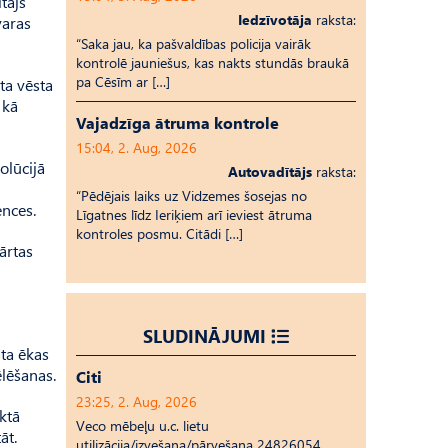
tājs
Iedzīvotāja
raksta:
varas
“Saka jau, ka pašvaldības policija vairāk
kontrolē jauniešus, kas nakts stundās braukā
pa Cēsīm ar […]
ta vēsta
 kā
Vajadzīga ātruma kontrole
15:04, 2. Aug, 2026
olūcijā
Autovadītājs
raksta:
“Pēdējais laiks uz Vid­ze­mes šosejas no
ences.
Līgatnes līdz Ieriķiem arī ieviest ātruma
kontroles posmu. Citādi […]
kārtas
SLUDINĀJUMI
ta ēkas
ēlēšanas.
Citi
23:25, 2. Aug, 2026
ktā
Veco mēbeļu u.c. lietu
āt.
utilizācija/izvešana/pārvešana 24826054