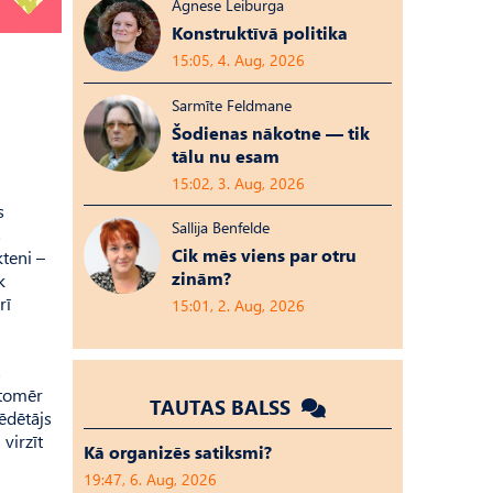
Agnese Leiburga
Konstruktīvā politika
15:05, 4. Aug, 2026
Sarmīte Feldmane
Šodienas nākotne — tik
tālu nu esam
15:02, 3. Aug, 2026
s
Sallija Benfelde
s
Cik mēs viens par otru
kteni –
zinām?
k
rī
15:01, 2. Aug, 2026
s
 tomēr
TAUTAS BALSS
ēdētājs
virzīt
Kā organizēs satiksmi?
19:47, 6. Aug, 2026