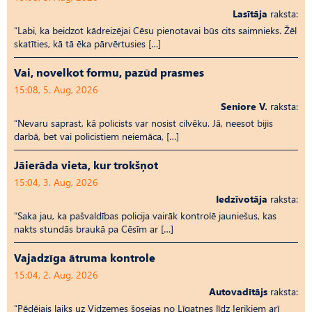
Lasītāja
raksta:
“Labi, ka beidzot kādreizējai Cēsu pienotavai būs cits saimnieks. Žēl
skatīties, kā tā ēka pārvērtusies […]
Vai, novelkot formu, pazūd prasmes
15:08, 5. Aug, 2026
Seniore V.
raksta:
“Nevaru saprast, kā policists var nosist cilvēku. Jā, neesot bijis
darbā, bet vai policistiem neiemāca, […]
Jāierāda vieta, kur trokšņot
15:04, 3. Aug, 2026
Iedzīvotāja
raksta:
“Saka jau, ka pašvaldības policija vairāk kontrolē jauniešus, kas
nakts stundās braukā pa Cēsīm ar […]
Vajadzīga ātruma kontrole
15:04, 2. Aug, 2026
Autovadītājs
raksta:
“Pēdējais laiks uz Vid­ze­mes šosejas no Līgatnes līdz Ieriķiem arī