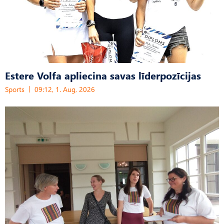
Estere Volfa apliecina savas līderpozīcijas
Sports
09:12, 1. Aug, 2026