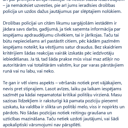
– ja nemācēsiet uzvesties, pie arī jums ieradīsies drošības
policija un uzdos dažus jautājumus par slēptajiem nolūkiem.
Drošības policijai un citām likumu sargājošām iestādēm ir
jādara savs darbs, gadījumā, ja tiek saņemta informācija par
iespējamu apdraudējumu cilvēkiem, tai ir jārīkojas. Taču tai
būtu nepieciešams arī pastāstīt citiem, pēc kādām pazīmēm
iespējams noteikt, ka vēstījums satur draudus. Bez skaidriem
kritērijiem šādas reakcijas vairāk izskatās pēc iedzīvotāju
iebiedēšanas. Ja tā, tad šāda prakse mūs visai maz atšķir no
autoritārām vai totalitārām valstīm, kur par varas pārstāvjiem
runā vai nu labu, vai neko.
Te gan ir vēl viens aspekts – vēršanās notiek pret vājākajiem,
nevis pret stiprajiem. Lasot avīzes, laiku pa laikam iespējams
sazīmēt pa kādai nepamatotai kritikai politiķu virzienā. Masu
saziņas līdzekļiem ir raksturīgi kā pamata pozīciju pieņemt
uzskatu, ka valdība ir slikta un politiķi melo, viss ir nopirkts un
pārdots. No šādas pozīcijas notiek reitingu graušana un
uzticības mazināšana. Taču netiek uzdoti jautājumi, vai šādi
apokaliptiski vārsmojumi nav pārspīlēti.