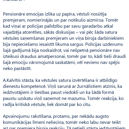
Pensionāre emocijas izlika uz papīra, vēstuli nosūtīja
premjeram, nomierinājās un par notikušo aizmirsa. Tomēr
kad viņai ar policijas palīdzību par savu garadarbu atkal
vajadzēja atcerēties, sākās diskusijas – vai pēc šāda satura
vēstules saņemšanas premjeram un viņa biroja darbiniekiem
bija nepieciešams iesaistīt likuma sargus. Policijas uzdevums
šajā gadījumā bija noskaidrot, vai nešpetnā pensionāre nav
izteikusi draudus amatpersonai, tomēr par to, kādi tieši draudi
šajā emociju vārsmojumā saskatāmi, vēl neviens nav spējis
neko pastāstīt.
A.Kalvītis stāsta, ka vēstules satura izvērtēšana ir atbildīgo
dienestu kompetencē. Viņš sarunā ar žurnālistiem atzinis, ka
iedzīvotājiem ir tiesības paust viedokli un ka šādā formā
paustu uzskatu viņš saņemot ne mazumu. Tomēr reakcija, ko
radīja kritiskā vēstule, liek domāt par ko citu.
Apvainojumu rakstīšana, protams, par nekādu augsto
komunikācijas līmeni neliecina, tomēr neko labu nevar teikt
arī par premjera biroja reakciju. Tā netieši stāsta iedzīvotājiem