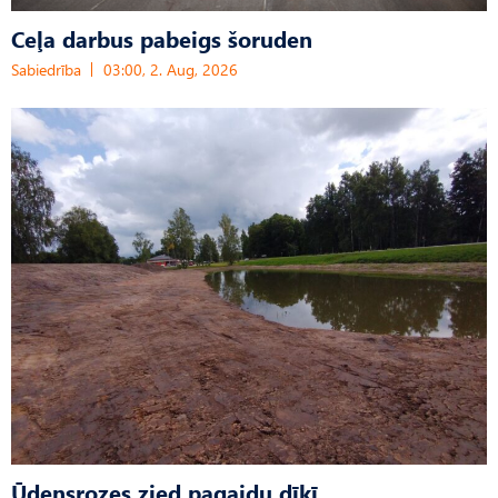
Ceļa darbus pabeigs šoruden
Sabiedrība
03:00, 2. Aug, 2026
Ūdensrozes zied pagaidu dīķī