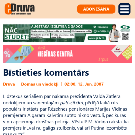
ABONĒŠANA
Bīstieties komentārs
Druva
Domas un viedokļi
02:00, 12. Jūn, 2007
Līdztekus seriāliem par nākamā prezidenta Valda Zatlera
nodokļiem un saņemtajām
pateicībām
, pēdējā laikā cits
populārs ir stāsts par Rēzeknes pensionāres Marijas Vidiņas
premjeram Aigaram Kalvītim sūtīto nikno vēstuli, pēc kuras
viņu apciemoja drošības policija. Vēstulē M. Vidiņa raksta, ka
premjers ir „vai nu galīgs stulbenis, vai arī Putina iezombēts
mankurts”.