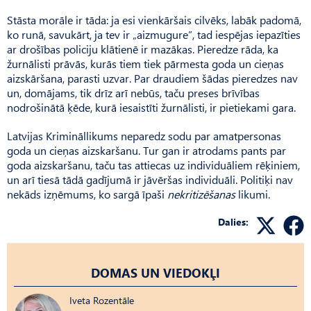
Stāsta morāle ir tāda: ja esi vienkāršais cilvēks, labāk padomā,
ko runā, savukārt, ja tev ir „aizmugure”, tad iespējas iepazīties
ar drošības policiju klātienē ir mazākas. Pieredze rāda, ka
žurnālisti prāvās, kurās tiem tiek pārmesta goda un cieņas
aizskāršana, parasti uzvar. Par draudiem šādas pieredzes nav
un, domājams, tik drīz arī nebūs, taču preses brīvības
nodrošinātā ķēde, kurā iesaistīti žurnālisti, ir pietiekami gara.
Latvijas Krimināllikums neparedz sodu par amatpersonas
goda un cieņas aizskaršanu. Tur gan ir atrodams pants par
goda aizskaršanu, taču tas attiecas uz individuāliem rēķiniem,
un arī tiesā tādā gadījumā ir jāvēršas individuāli. Politiķi nav
nekāds izņēmums, ko sargā īpaši
nekritizēšanas
likumi.
Dalies:
DOMAS UN VIEDOKĻI
Iveta Rozentāle