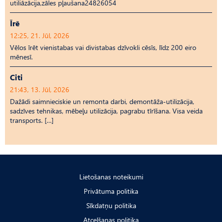
utiliāzācija,zāles pļaušana24826054
Īrē
12:25, 21. Jūl, 2026
Vēlos īrēt vienistabas vai divistabas dzīvokli cēsīs, līdz 200 eiro
mēnesī.
Citi
21:43, 13. Jūl, 2026
Dažādi saimnieciskie un remonta darbi, demontāža-utilizācija,
sadzīves tehnikas, mēbeļu utilizācija, pagrabu tīrīšana. Visa veida
transports. […]
Lietošanas noteikumi
Privātuma politika
Sīkdatņu politika
Atcelšanas politika