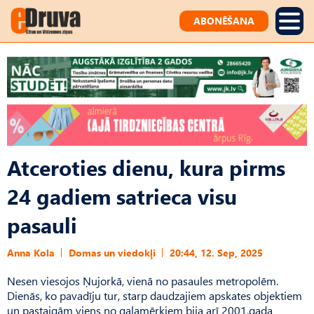
ABONĒŠANA
Atceroties dienu, kura pirms
24 gadiem satrieca visu
pasauli
Anna Kola
Domas un viedokļi
20:44, 12. Sep, 2025
Nesen viesojos Ņujorkā, vienā no pasaules metropolēm.
Dienās, ko pavadīju tur, starp daudzajiem apskates objektiem
un pastaigām viens no galamērķiem bija arī 2001.gada