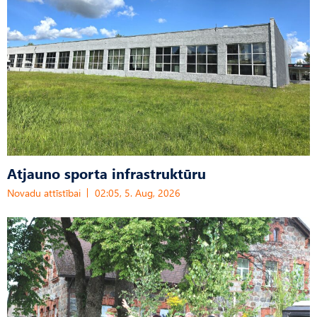
Atjauno sporta infrastruktūru
Novadu attīstībai
02:05, 5. Aug, 2026