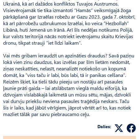
Ukrainā, kā arī dažādos konfliktos Tuvajos Austrumos.
Visievērojamāk tie tika izmantoti “Hamās” veiksmīgajā žoga
pārkāpšanā gar Izraēlas robežu ar Gazu 2023. gada 7. oktobrī,
kā arī pārrobežu uzbrukumos Izraēlai, ko veica “Hezbollah”
Libānā, huti Jemenā un Irānā. Arī šīs nedēļas notikums Polijā,
kur valsts teritorijā nācās notriekt ievērojamu skaitu Krievijas
dronu, tikpat strauji “iet līdzi laikam”.
Vai mēs gribam ieraudzīt un apzināties draudus? Savā paziņu
lokā vien zinu daudzus, kas izvēlas par šīm lietām nedomāt,
ziņas neskatīties, nelasīt, neanalizēt notiekošo un kopumā
domāt, ka “viss taču ir labi, būs labi, tā ir panikas celšana”.
Reizēm šķiet, ka tieši tādu pieeju un nostāju arī pasaules
ļaunie prāti gaida – lai atslābstam vieglā maldu eiforijā, ka
dzīvojam vislabākajā laikmetā un mūsu sētu, mājas, dzīvokli
vai durvju priekšu neviena pasaules traģēdija neskars. Taču
šis ir laiks, kad jābūt vērīgiem, jāprot vērtēt arī to, kas notiek
mazliet tālāk par savu piebraucamo ceļu.
Dalies: