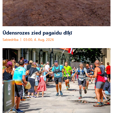
Ūdensrozes zied pagaidu dīķī
Sabiedrība
03:00, 4. Aug, 2026