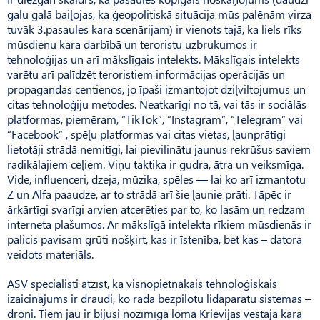
galu galā baiļojas, ka ģeopolitiskā situācija mūs palēnām virza
tuvāk 3.pasaules kara scenārijam) ir vienots tajā, ka liels rīks
mūsdienu kara darbībā un teroristu uzbrukumos ir
tehnoloģijas un arī mākslīgais intelekts. Mākslīgais intelekts
varētu arī palīdzēt teroristiem informācijas operācijās un
propagandas centienos, jo īpaši izmantojot dziļviltojumus un
citas tehnoloģiju metodes. Neatkarīgi no tā, vai tās ir sociālās
platformas, piemēram, “TikTok”, “Instagram”, “Telegram” vai
“Facebook” , spēļu platformas vai citas vietas, ļaunprātīgi
lietotāji strādā nemitīgi, lai pievilinātu jaunus rekrūšus saviem
radikālajiem ceļiem. Viņu taktika ir gudra, ātra un veiksmīga.
Vide, influenceri, dzeja, mūzika, spēles — lai ko arī izmantotu
Z un Alfa paaudze, ar to strādā arī šie ļaunie prāti. Tāpēc ir
ārkārtīgi svarīgi arvien atcerēties par to, ko lasām un redzam
interneta plašumos. Ar mākslīgā intelekta rīkiem mūsdienās ir
palicis pavisam grūti nošķirt, kas ir īstenība, bet kas – datora
veidots materiāls.
ASV speciālisti atzīst, ka visnopietnākais tehnoloģiskais
izaicinājums ir draudi, ko rada bezpilotu lidaparātu sistēmas –
droni. Tiem jau ir bijusi nozīmīga loma Krievijas vestajā karā