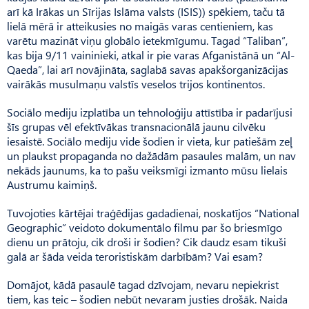
arī kā Irākas un Sīrijas Islāma valsts (ISIS)) spēkiem, taču tā
lielā mērā ir atteikusies no maigās varas centieniem, kas
varētu mazināt viņu globālo ietekmīgumu. Tagad “Taliban”,
kas bija 9/11 vaininieki, atkal ir pie varas Afganistānā un “Al-
Qaeda”, lai arī novājināta, saglabā savas apakšorganizācijas
vairākās musulmaņu valstīs veselos trijos kontinentos.
Sociālo mediju izplatība un tehnoloģiju attīstība ir padarījusi
šīs grupas vēl efektīvākas transnacionālā jaunu cilvēku
iesaistē. Sociālo mediju vide šodien ir vieta, kur patiešām zeļ
un plaukst propaganda no dažādām pasaules malām, un nav
nekāds jaunums, ka to pašu veiksmīgi izmanto mūsu lielais
Austrumu kaimiņš.
Tuvojoties kārtējai traģēdijas gadadienai, noskatījos “National
Geographic” veidoto dokumentālo filmu par šo briesmīgo
dienu un prātoju, cik droši ir šodien? Cik daudz esam tikuši
galā ar šāda veida teroristiskām darbībām? Vai esam?
Domājot, kādā pasaulē tagad dzīvojam, nevaru nepiekrist
tiem, kas teic – šodien nebūt nevaram justies drošāk. Naida