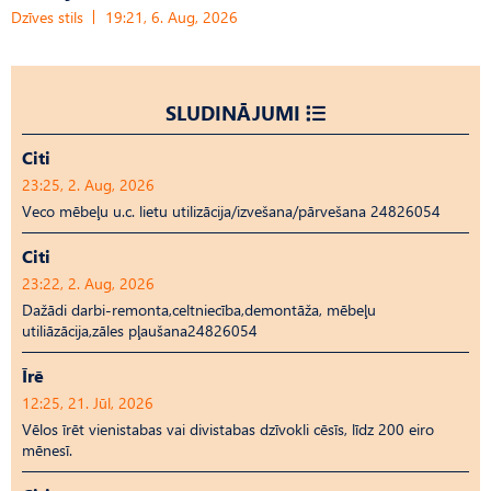
Dzīves stils
19:21, 6. Aug, 2026
SLUDINĀJUMI
Citi
23:25, 2. Aug, 2026
Veco mēbeļu u.c. lietu utilizācija/izvešana/pārvešana 24826054
Citi
23:22, 2. Aug, 2026
Dažādi darbi-remonta,celtniecība,demontāža, mēbeļu
utiliāzācija,zāles pļaušana24826054
Īrē
12:25, 21. Jūl, 2026
Vēlos īrēt vienistabas vai divistabas dzīvokli cēsīs, līdz 200 eiro
mēnesī.