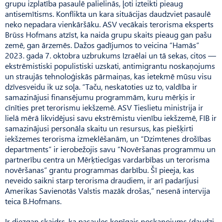
grupu izplatība pasaulē palielinās, ļoti izteikti pieaug
antisemītisms. Konflikta un kara situācijas daudzviet pasaulē
neko nepadara vienkāršāku. ASV vecākais terorisma eksperts
Brūss Hofmans atzīst, ka naida grupu skaits pieaug gan pašu
zemē, gan ārzemēs. Dažos gadījumos to veicina “Hamās”
2023. gada 7. oktobra uzbrukums Izraēlai un tā sekas, citos —
ekstrēmistiski populistiski uzskati, antimigrantu noskaņojums
un straujās tehnoloģiskās pārmaiņas, kas ietekmē mūsu visu
dzīvesveidu ik uz soļa. “Taču, neskatoties uz to, valdība ir
samazinājusi finansējumu programmām, kuru mērķis ir
cīnīties pret terorismu iekšzemē. ASV Tieslietu ministrija ir
lielā mērā likvidējusi savu ekstrēmistu vienību iekšzemē, FIB ir
samazinājusi personāla skaitu un resursus, kas piešķirti
iekšzemes terorisma izmeklēšanām, un “Dzimtenes drošības
departments” ir ierobežojis savu “Novēršanas programmu un
partnerību centra un Mērķtiecīgas vardarbības un terorisma
novēršanas” grantu programmas darbību. Šī pieeja, kas
neveido saikni starp terorisma draudiem, ir arī padarījusi
Amerikas Savienotās Valstis mazāk drošas,” nesenā intervija
teica B.Hofmans.
Ir diezgan skaidrs, ka pasaules kopīgais noskaņojums (daudzi