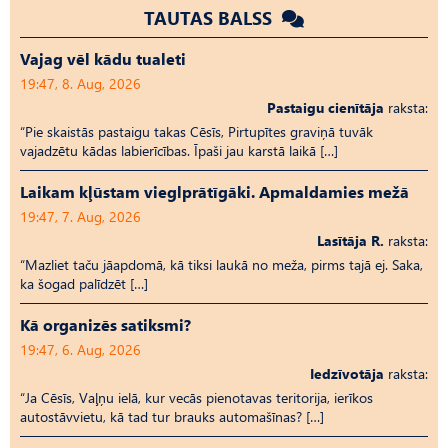
TAUTAS BALSS
Vajag vēl kādu tualeti
19:47, 8. Aug, 2026
Pastaigu cienītāja
raksta:
“Pie skaistās pastaigu takas Cēsīs, Pirtupītes graviņā tuvāk
vajadzētu kādas labierīcības. Īpaši jau karstā laikā […]
Laikam kļūstam vieglprātīgāki. Apmaldamies mežā
19:47, 7. Aug, 2026
Lasītāja R.
raksta:
“Mazliet taču jāapdomā, kā tiksi laukā no meža, pirms tajā ej. Saka,
ka šogad palīdzēt […]
Kā organizēs satiksmi?
19:47, 6. Aug, 2026
Iedzīvotāja
raksta:
“Ja Cēsīs, Vaļņu ielā, kur vecās pienotavas teritorija, ierīkos
autostāvvietu, kā tad tur brauks automašīnas? […]