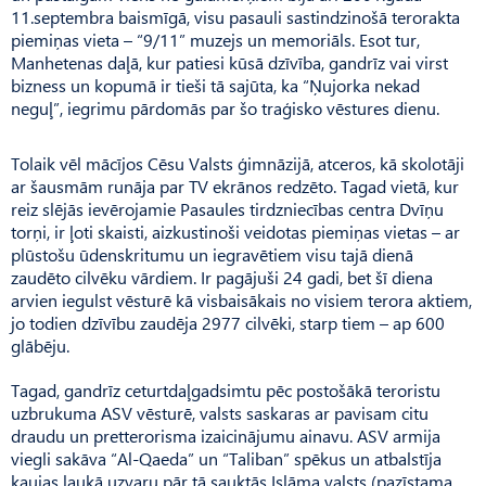
11.septembra baismīgā, visu pasauli sastindzinošā terorakta
piemiņas vieta – “9/11” muzejs un memoriāls. Esot tur,
Manhetenas daļā, kur patiesi kūsā dzīvība, gandrīz vai virst
bizness un kopumā ir tieši tā sajūta, ka “Ņujorka nekad
neguļ”, iegrimu pārdomās par šo traģisko vēstures dienu.
Tolaik vēl mācījos Cēsu Valsts ģimnāzijā, atceros, kā skolotāji
ar šausmām runāja par TV ekrānos redzēto. Tagad vietā, kur
reiz slējās ievērojamie Pasaules tirdz­niecības centra Dvīņu
torņi, ir ļoti skaisti, aizkustinoši veidotas piemiņas vietas – ar
plūstošu ūdenskritumu un iegravētiem visu tajā dienā
zaudēto cilvēku vārdiem. Ir pagājuši 24 gadi, bet šī diena
arvien iegulst vēsturē kā visbaisākais no visiem terora aktiem,
jo todien dzīvību zaudēja 2977 cilvēki, starp tiem – ap 600
glābēju.
Tagad, gandrīz ceturtdaļgadsimtu pēc postošākā teroristu
uzbrukuma ASV vēsturē, valsts saskaras ar pavisam citu
draudu un pretterorisma izaicinājumu ainavu. ASV armija
viegli sakāva “Al-Qaeda” un “Taliban” spēkus un atbalstīja
kaujas laukā uzvaru pār tā sauktās Islāma valsts (pazīstama