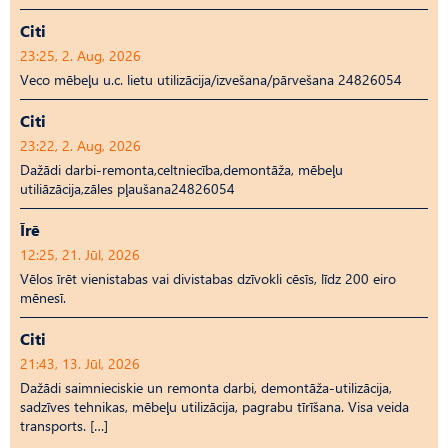
Citi
23:25, 2. Aug, 2026
Veco mēbeļu u.c. lietu utilizācija/izvešana/pārvešana 24826054
Citi
23:22, 2. Aug, 2026
Dažādi darbi-remonta,celtniecība,demontāža, mēbeļu
utiliāzācija,zāles pļaušana24826054
Īrē
12:25, 21. Jūl, 2026
Vēlos īrēt vienistabas vai divistabas dzīvokli cēsīs, līdz 200 eiro
mēnesī.
Citi
21:43, 13. Jūl, 2026
Dažādi saimnieciskie un remonta darbi, demontāža-utilizācija,
sadzīves tehnikas, mēbeļu utilizācija, pagrabu tīrīšana. Visa veida
transports. […]