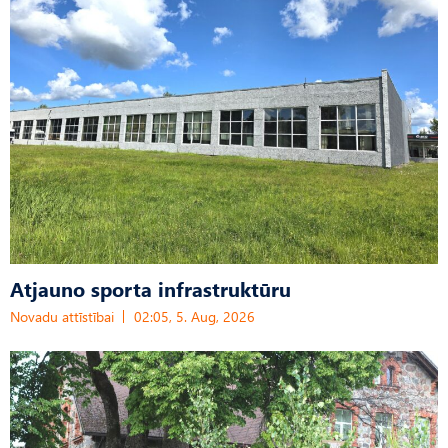
Atjauno sporta infrastruktūru
Novadu attīstībai
02:05, 5. Aug, 2026