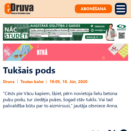
ABONĒŠANA
Tukšais pods
Druva
Tautas balss
19:05, 18. Jūn, 2020
“Cēsīs pie Vācu kapiem, šķiet, pērn novietoja lielu betona
puķu podu, tur ziedēja puķes, šogad stāv tukšs. Vai tad
pašvaldība būtu par to aizmirsusi,” jautāja cēsniece Anna.