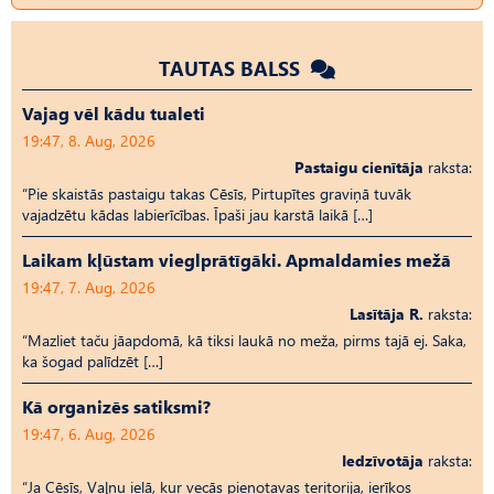
TAUTAS BALSS
Vajag vēl kādu tualeti
19:47, 8. Aug, 2026
Pastaigu cienītāja
raksta:
“Pie skaistās pastaigu takas Cēsīs, Pirtupītes graviņā tuvāk
vajadzētu kādas labierīcības. Īpaši jau karstā laikā […]
Laikam kļūstam vieglprātīgāki. Apmaldamies mežā
19:47, 7. Aug, 2026
Lasītāja R.
raksta:
“Mazliet taču jāapdomā, kā tiksi laukā no meža, pirms tajā ej. Saka,
ka šogad palīdzēt […]
Kā organizēs satiksmi?
19:47, 6. Aug, 2026
Iedzīvotāja
raksta:
“Ja Cēsīs, Vaļņu ielā, kur vecās pienotavas teritorija, ierīkos