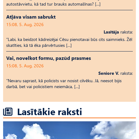
autostāvvietu, kā tad tur brauks automašīnas? […]
Atļāva visam sabrukt
15:08, 5. Aug, 2026
Lasītāja
raksta:
“Labi, ka beidzot kādreizējai Cēsu pienotavai būs cits saimnieks. Žēl
skatīties, kā tā ēka pārvērtusies […]
Vai, novelkot formu, pazūd prasmes
15:08, 5. Aug, 2026
Seniore V.
raksta:
“Nevaru saprast, kā policists var nosist cilvēku. Jā, neesot bijis
darbā, bet vai policistiem neiemāca, […]
Lasītākie raksti