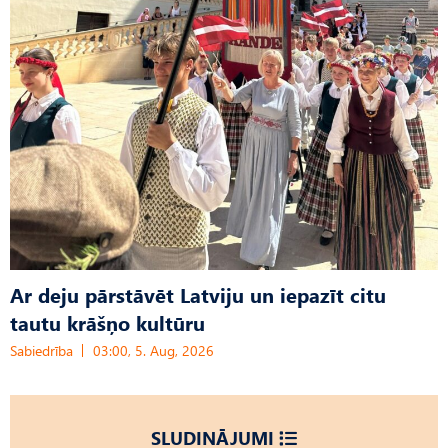
Ar deju pārstāvēt Latviju un iepazīt citu
tautu krāšņo kultūru
Sabiedrība
03:00, 5. Aug, 2026
SLUDINĀJUMI