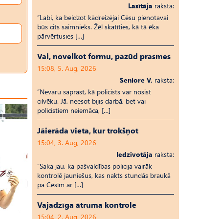
Lasītāja
raksta:
“Labi, ka beidzot kādreizējai Cēsu pienotavai
būs cits saimnieks. Žēl skatīties, kā tā ēka
pārvērtusies […]
Vai, novelkot formu, pazūd prasmes
15:08, 5. Aug, 2026
Seniore V.
raksta:
“Nevaru saprast, kā policists var nosist
cilvēku. Jā, neesot bijis darbā, bet vai
policistiem neiemāca, […]
Jāierāda vieta, kur trokšņot
15:04, 3. Aug, 2026
Iedzīvotāja
raksta:
“Saka jau, ka pašvaldības policija vairāk
kontrolē jauniešus, kas nakts stundās braukā
pa Cēsīm ar […]
Vajadzīga ātruma kontrole
15:04, 2. Aug, 2026