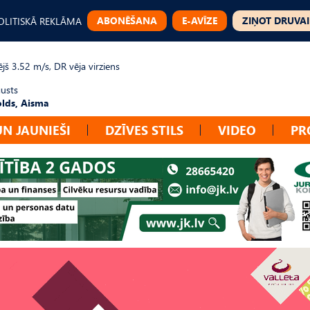
ABONĒŠANA
E-AVĪZE
ZIŅOT DRUVAI
OLITISKĀ REKLĀMA
jš 3.52 m/s, DR vēja virziens
gusts
lds, Aisma
UN JAUNIEŠI
DZĪVES STILS
VIDEO
PR