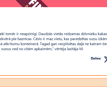
ieki tomēr ir neapzinīgi. Daudzās vietās redzamas dzīvnieku kakas
 skvērā pie baznīcas. Cēsīs ir maz vietu, kas paredzētas suņu izkā
mā atkritumu konteinerā. Tagad gan vecpilsētas daļā ne katram tie
gā suņus ved no citām apkaimēm,” vērtēja lasītāja M.
Dalies: