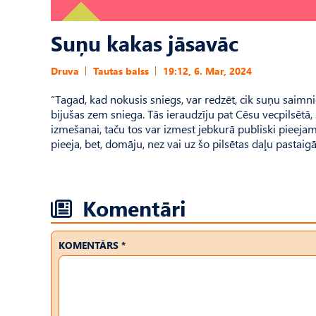
Suņu kakas jāsavāc
Druva
Tautas balss
19:12, 6. Mar, 2024
“Tagad, kad nokusis sniegs, var redzēt, cik suņu saim­n
bijušas zem sniega. Tās ieraudzīju pat Cēsu vecpilsētā,
izmešanai, taču tos var izmest jebkurā publiski pieeja
pieeja, bet, domāju, nez vai uz šo pilsētas daļu pastai
Komentāri
KOMENTĀRS *