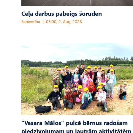
Ceļa darbus pabeigs šoruden
Sabiedrība
03:00, 2. Aug, 2026
“Vasara Mālos” pulcē bērnus radošam
piedzīvojumam un jautrām aktivitātēm