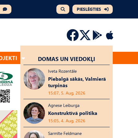
PIESLĒGTIES
OJEKTI
DOMAS UN VIEDOKĻI
Iveta Rozentāle
Piebalgā sākās, Valmierā
turpinās
15:07, 5. Aug, 2026
Agnese Leiburga
Konstruktīvā politika
15:05, 4. Aug, 2026
Sarmīte Feldmane