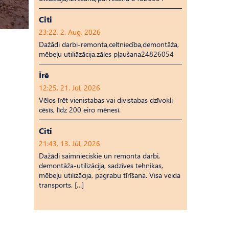
Citi
23:22, 2. Aug, 2026
Dažādi darbi-remonta,celtniecība,demontāža,
mēbeļu utiliāzācija,zāles pļaušana24826054
Īrē
12:25, 21. Jūl, 2026
Vēlos īrēt vienistabas vai divistabas dzīvokli
cēsīs, līdz 200 eiro mēnesī.
Citi
21:43, 13. Jūl, 2026
Dažādi saimnieciskie un remonta darbi,
demontāža-utilizācija, sadzīves tehnikas,
mēbeļu utilizācija, pagrabu tīrīšana. Visa veida
transports. […]