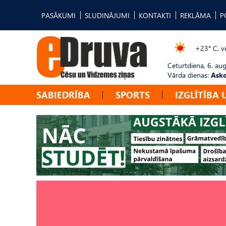
PASĀKUMI
SLUDINĀJUMI
KONTAKTI
REKLĀMA
P
+23° C, vē
Ceturtdiena, 6. au
Vārda dienas:
Asko
SABIEDRĪBA
SPORTS
IZGLĪTĪBA 