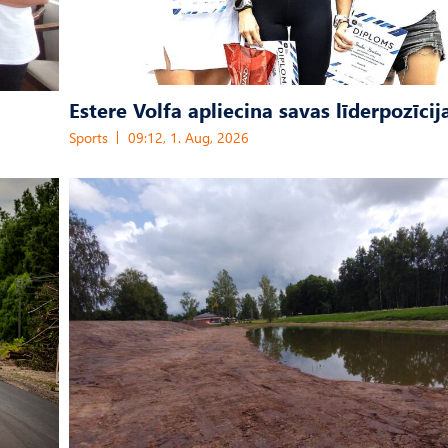
Estere Volfa apliecina savas līderpozīcij
Sports
09:12, 1. Aug, 2026