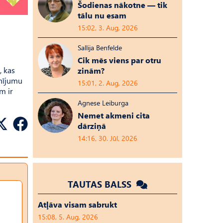
Šodienas nākotne — tik
tālu nu esam
15:02, 3. Aug, 2026
Sallija Benfelde
Cik mēs viens par otru
, kas
zinām?
rnījumu
15:01, 2. Aug, 2026
m ir
Agnese Leiburga
Nemet akmeni cita
dārziņā
14:16, 30. Jūl, 2026
TAUTAS BALSS
Atļāva visam sabrukt
15:08, 5. Aug, 2026