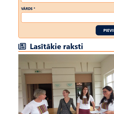
VĀRDS *
PIEV
Lasītākie raksti