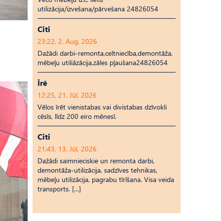
utilizācija/izvešana/pārvešana 24826054
Citi
23:22, 2. Aug, 2026
Dažādi darbi-remonta,celtniecība,demontāža,
mēbeļu utiliāzācija,zāles pļaušana24826054
Īrē
12:25, 21. Jūl, 2026
Vēlos īrēt vienistabas vai divistabas dzīvokli
cēsīs, līdz 200 eiro mēnesī.
Citi
21:43, 13. Jūl, 2026
Dažādi saimnieciskie un remonta darbi,
demontāža-utilizācija, sadzīves tehnikas,
mēbeļu utilizācija, pagrabu tīrīšana. Visa veida
transports. […]