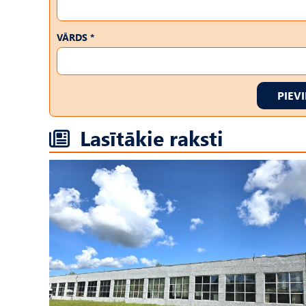
VĀRDS *
PIEV
Lasītākie raksti