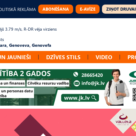
ABONĒŠANA
E-AVĪZE
ZIŅOT DRUVAI
OLITISKĀ REKLĀMA
jš 3.79 m/s, R-DR vēja virziens
sts
ara, Genoveva, Genovefa
UN JAUNIEŠI
DZĪVES STILS
VIDEO
PR