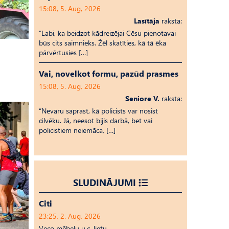
15:08, 5. Aug, 2026
Lasītāja
raksta:
“Labi, ka beidzot kādreizējai Cēsu pienotavai
būs cits saimnieks. Žēl skatīties, kā tā ēka
pārvērtusies […]
Vai, novelkot formu, pazūd prasmes
15:08, 5. Aug, 2026
Seniore V.
raksta:
“Nevaru saprast, kā policists var nosist
cilvēku. Jā, neesot bijis darbā, bet vai
policistiem neiemāca, […]
SLUDINĀJUMI
Citi
23:25, 2. Aug, 2026
Veco mēbeļu u.c. lietu