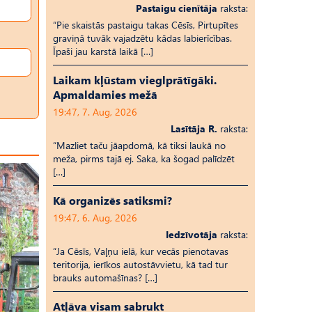
Pastaigu cienītāja
raksta:
“Pie skaistās pastaigu takas Cēsīs, Pirtupītes
graviņā tuvāk vajadzētu kādas labierīcības.
Īpaši jau karstā laikā […]
Laikam kļūstam vieglprātīgāki.
Apmaldamies mežā
19:47, 7. Aug, 2026
Lasītāja R.
raksta:
“Mazliet taču jāapdomā, kā tiksi laukā no
meža, pirms tajā ej. Saka, ka šogad palīdzēt
[…]
Kā organizēs satiksmi?
19:47, 6. Aug, 2026
Iedzīvotāja
raksta:
“Ja Cēsīs, Vaļņu ielā, kur vecās pienotavas
teritorija, ierīkos autostāvvietu, kā tad tur
brauks automašīnas? […]
Atļāva visam sabrukt