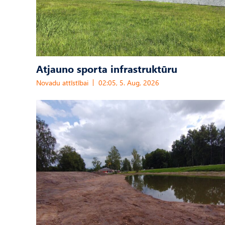
Atjauno sporta infrastruktūru
Novadu attīstībai
02:05, 5. Aug, 2026