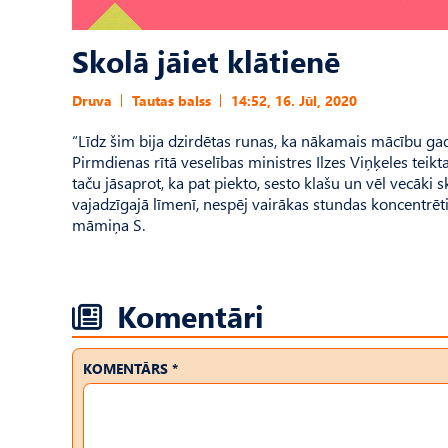
Skolā jāiet klātienē
Druva
Tautas balss
14:52, 16. Jūl, 2020
“Līdz šim bija dzirdētas runas, ka nākamais mācību gads
Pirmdienas rītā veselības ministres Ilzes Viņķeles teikt
taču jāsaprot, ka pat piekto, sesto klašu un vēl vecāk
vajadzīgajā līmenī, nespēj vairākas stundas koncentrē
māmiņa S.
Komentāri
KOMENTĀRS *