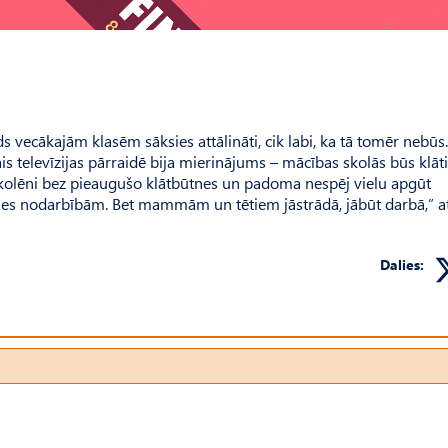
 vecākajām klasēm sāksies attālināti, cik labi, ka tā tomēr nebūs.
ais televīzijas pārraidē bija mierinājums – mācības skolās būs klāt
i skolēni bez pieaugušo klātbūtnes un padoma nespēj vielu apgūt
ties nodarbībām. Bet mammām un tētiem jāstrādā, jābūt darbā,” a
Dalies: