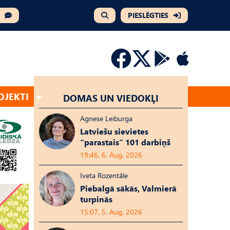
PIESLĒGTIES
OJEKTI
DOMAS UN VIEDOKĻI
Agnese Leiburga
Latviešu sievietes
“parastais” 101 darbiņš
19:46, 6. Aug, 2026
Iveta Rozentāle
Piebalgā sākās, Valmierā
turpinās
15:07, 5. Aug, 2026