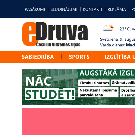
PASĀKUMI
SLUDINĀJUMI
KONTAKTI
REKLĀMA
P
+23° C, vē
Svētdiena, 9. augu
Vārda dienas:
Mad
SABIEDRĪBA
SPORTS
IZGLĪTĪBA 