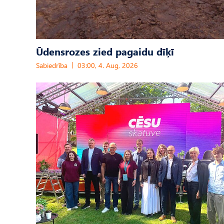
Ūdensrozes zied pagaidu dīķī
Sabiedrība
03:00, 4. Aug, 2026