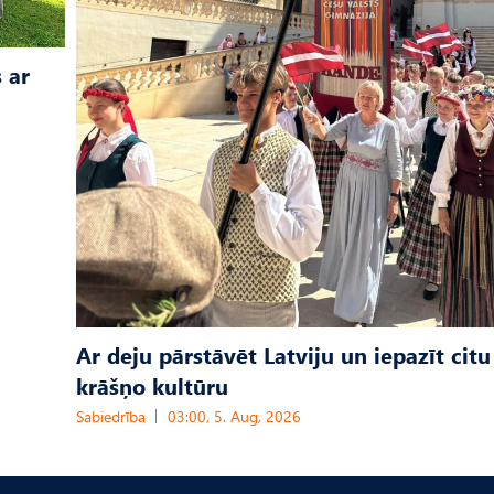
 ar
Ar deju pārstāvēt Latviju un iepazīt citu
krāšņo kultūru
Sabiedrība
03:00, 5. Aug, 2026