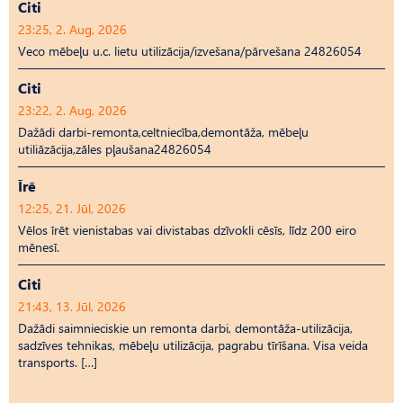
Citi
23:25, 2. Aug, 2026
Veco mēbeļu u.c. lietu utilizācija/izvešana/pārvešana 24826054
Citi
23:22, 2. Aug, 2026
Dažādi darbi-remonta,celtniecība,demontāža, mēbeļu
utiliāzācija,zāles pļaušana24826054
Īrē
12:25, 21. Jūl, 2026
Vēlos īrēt vienistabas vai divistabas dzīvokli cēsīs, līdz 200 eiro
mēnesī.
Citi
21:43, 13. Jūl, 2026
Dažādi saimnieciskie un remonta darbi, demontāža-utilizācija,
sadzīves tehnikas, mēbeļu utilizācija, pagrabu tīrīšana. Visa veida
transports. […]