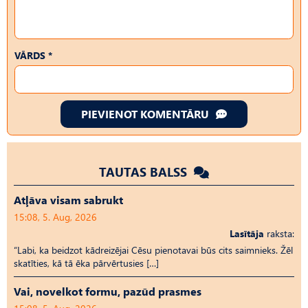
VĀRDS *
PIEVIENOT KOMENTĀRU
TAUTAS BALSS
Atļāva visam sabrukt
15:08, 5. Aug, 2026
Lasītāja
raksta:
“Labi, ka beidzot kādreizējai Cēsu pienotavai būs cits saimnieks. Žēl
skatīties, kā tā ēka pārvērtusies […]
Vai, novelkot formu, pazūd prasmes