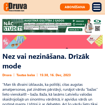
ABONĒŠANA
Nez vai nezināšana. Drīzāk
mode
Druva
Tautas balss
15:38, 16. Dec, 2023
“Man tik dīvaini izklausās, ka politiķi, citas augstas
amatpersonas, pat zinātnes pārstāvji, runājot vārdu “bažas”
lieto vienskaitlī – baža. Baža, kā lasāms Latviešu valodas
skaidrojošajā un sinonīmu vārdnīcā, ir apvidus vārds un
nozīmē manta. Līdzīgi ir ar debatēm. Arī šo vārdu lieto tikai