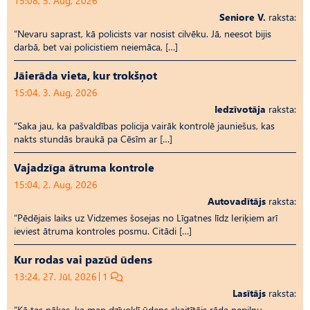
15:08, 5. Aug, 2026
Seniore V.
raksta:
“Nevaru saprast, kā policists var nosist cilvēku. Jā, neesot bijis
darbā, bet vai policistiem neiemāca, […]
Jāierāda vieta, kur trokšņot
15:04, 3. Aug, 2026
Iedzīvotāja
raksta:
“Saka jau, ka pašvaldības policija vairāk kontrolē jauniešus, kas
nakts stundās braukā pa Cēsīm ar […]
Vajadzīga ātruma kontrole
15:04, 2. Aug, 2026
Autovadītājs
raksta:
“Pēdējais laiks uz Vid­ze­mes šosejas no Līgatnes līdz Ieriķiem arī
ieviest ātruma kontroles posmu. Citādi […]
Kur rodas vai pazūd ūdens
13:24, 27. Jūl, 2026
1
Lasītājs
raksta:
“Kā tas nākas, ka man dzīvoklī ūdens skaitītājs rāda nepilnu