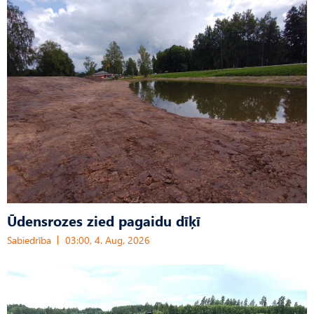
Ūdensrozes zied pagaidu dīķī
Sabiedrība
03:00, 4. Aug, 2026