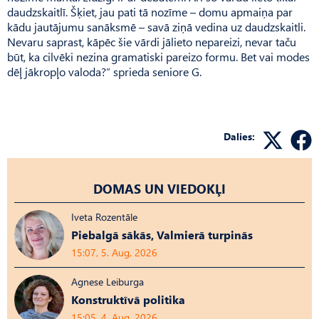
daudzskaitlī. Šķiet, jau pati tā nozīme – domu apmaiņa par
kādu jautājumu sanāksmē – savā ziņā vedina uz daudzskaitli.
Nevaru saprast, kāpēc šie vārdi jālieto nepareizi, nevar taču
būt, ka cilvēki nezina gramatiski pareizo formu. Bet vai modes
dēļ jākropļo valoda?” sprieda seniore G.
Dalies:
DOMAS UN VIEDOKĻI
Iveta Rozentāle
Piebalgā sākās, Valmierā turpinās
15:07, 5. Aug, 2026
Agnese Leiburga
Konstruktīvā politika
15:05, 4. Aug, 2026