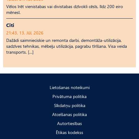
Vēlos īrēt vienistabas vai divistabas dzīvokli cēsīs, līdz 200 eiro
mēnesī.
Citi
21:43, 13. Jūl, 2026
Dažādi saimnieciskie un remonta darbi, demontāža-utilizācija,
sadzīves tehnikas, mēbeļu utilizācija, pagrabu tīrīšana. Visa veida
transports. […]
Lietošanas noteikumi
Privātuma politika
Sīkdatņu politika
Atcelšanas politika
Autortiesības
Ētikas kodekss