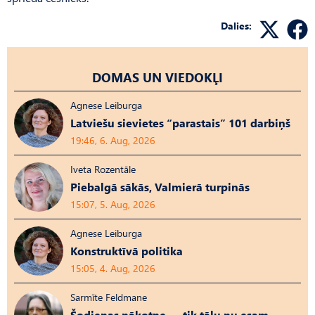
Dalies:
DOMAS UN VIEDOKĻI
Agnese Leiburga
Latviešu sievietes “parastais” 101 darbiņš
19:46, 6. Aug, 2026
Iveta Rozentāle
Piebalgā sākās, Valmierā turpinās
15:07, 5. Aug, 2026
Agnese Leiburga
Konstruktīvā politika
15:05, 4. Aug, 2026
Sarmīte Feldmane
Šodienas nākotne — tik tālu nu esam