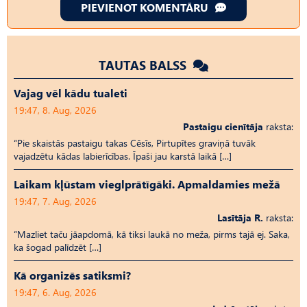
PIEVIENOT KOMENTĀRU
TAUTAS BALSS
Vajag vēl kādu tualeti
19:47, 8. Aug, 2026
Pastaigu cienītāja
raksta:
“Pie skaistās pastaigu takas Cēsīs, Pirtupītes graviņā tuvāk
vajadzētu kādas labierīcības. Īpaši jau karstā laikā […]
Laikam kļūstam vieglprātīgāki. Apmaldamies mežā
19:47, 7. Aug, 2026
Lasītāja R.
raksta:
“Mazliet taču jāapdomā, kā tiksi laukā no meža, pirms tajā ej. Saka,
ka šogad palīdzēt […]
Kā organizēs satiksmi?
19:47, 6. Aug, 2026