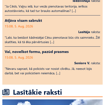
Iedzīvotāja
raksta:
“Ja Cēsīs, Vaļņu ielā, kur vecās pienotavas teritorija, ierīkos
autostāvvietu, kā tad tur brauks automašīnas? […]
Atļāva visam sabrukt
15:08, 5. Aug, 2026
Lasītāja
raksta:
“Labi, ka beidzot kādreizējai Cēsu pienotavai būs cits saimnieks. Žēl
skatīties, kā tā ēka pārvērtusies […]
Vai, novelkot formu, pazūd prasmes
15:08, 5. Aug, 2026
Seniore V.
raksta:
“Nevaru saprast, kā policists var nosist cilvēku. Jā, neesot bijis
darbā, bet vai policistiem neiemāca, […]
Lasītākie raksti