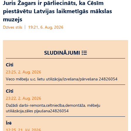
Juris Žagars ir pārliecināts, ka Cēsīm
piestāvētu Latvijas laikmetīgās mākslas
muzejs
Dzīves stils
19:21, 6. Aug, 2026
SLUDINĀJUMI
Citi
23:25, 2. Aug, 2026
Veco mēbeļu u.c. lietu utilizācija/izvešana/pārvešana 24826054
Citi
23:22, 2. Aug, 2026
Dažādi darbi-remonta,celtniecība,demontāža, mēbeļu
utiliāzācija,zāles pļaušana24826054
Īrē
12:25, 21. Jūl, 2026