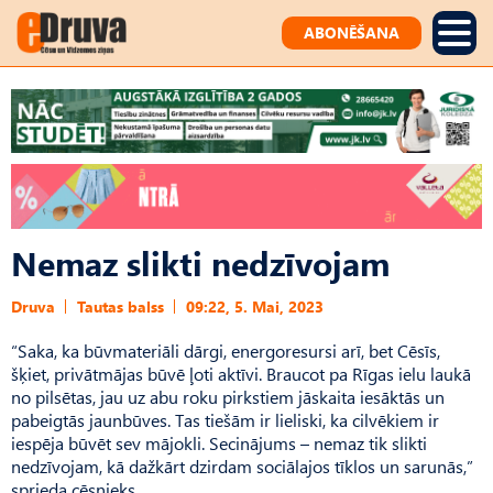
ABONĒŠANA
Nemaz slikti nedzīvojam
Druva
Tautas balss
09:22, 5. Mai, 2023
“Saka, ka būvmateriāli dārgi, energoresursi arī, bet Cēsīs,
šķiet, privātmājas būvē ļoti aktīvi. Braucot pa Rīgas ielu laukā
no pilsētas, jau uz abu roku pirkstiem jāskaita iesāktās un
pabeigtās jaunbūves. Tas tiešām ir lieliski, ka cilvēkiem ir
iespēja būvēt sev mājokli. Secinā­jums – nemaz tik slikti
nedzīvojam, kā dažkārt dzirdam soci­ālajos tīklos un sarunās,”
sprieda cēsnieks.