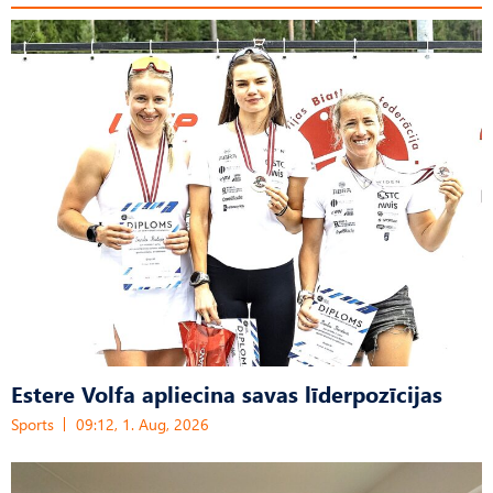
Estere Volfa apliecina savas līderpozīcijas
Sports
09:12, 1. Aug, 2026