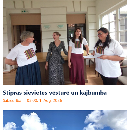
Stipras sievietes vēsturē un kājbumba
Sabiedrība
03:00, 1. Aug, 2026