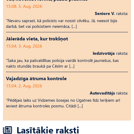
15:08, 5. Aug, 2026
Seniore V.
raksta:
“Nevaru saprast, kā policists var nosist cilvēku. Jā, neesot bijis
darbā, bet vai policistiem neiemāca, […]
Jāierāda vieta, kur trokšņot
15:04, 3. Aug, 2026
Iedzīvotāja
raksta:
“Saka jau, ka pašvaldības policija vairāk kontrolē jauniešus, kas
nakts stundās braukā pa Cēsīm ar […]
Vajadzīga ātruma kontrole
15:04, 2. Aug, 2026
Autovadītājs
raksta:
“Pēdējais laiks uz Vid­ze­mes šosejas no Līgatnes līdz Ieriķiem arī
ieviest ātruma kontroles posmu. Citādi […]
Lasītākie raksti