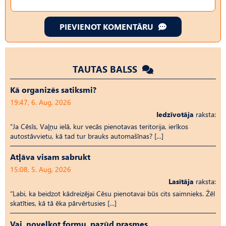
PIEVIENOT KOMENTĀRU
TAUTAS BALSS
Kā organizēs satiksmi?
19:47, 6. Aug, 2026
Iedzīvotāja
raksta:
“Ja Cēsīs, Vaļņu ielā, kur vecās pienotavas teritorija, ierīkos
autostāvvietu, kā tad tur brauks automašīnas? […]
Atļāva visam sabrukt
15:08, 5. Aug, 2026
Lasītāja
raksta:
“Labi, ka beidzot kādreizējai Cēsu pienotavai būs cits saimnieks. Žēl
skatīties, kā tā ēka pārvērtusies […]
Vai, novelkot formu, pazūd prasmes