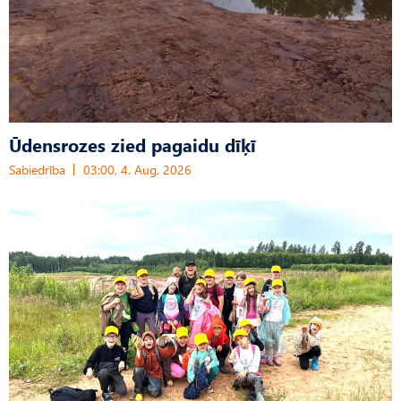
Ūdensrozes zied pagaidu dīķī
Sabiedrība
03:00, 4. Aug, 2026