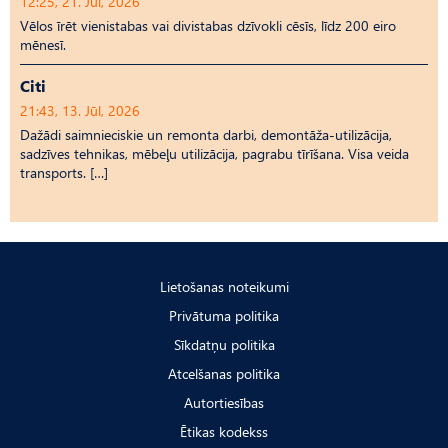
12:25, 21. Jūl, 2026
Vēlos īrēt vienistabas vai divistabas dzīvokli cēsīs, līdz 200 eiro
mēnesī.
Citi
21:43, 13. Jūl, 2026
Dažādi saimnieciskie un remonta darbi, demontāža-utilizācija,
sadzīves tehnikas, mēbeļu utilizācija, pagrabu tīrīšana. Visa veida
transports. […]
Lietošanas noteikumi
Privātuma politika
Sīkdatņu politika
Atcelšanas politika
Autortiesības
Ētikas kodekss