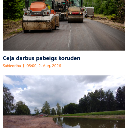
Ceļa darbus pabeigs šoruden
Sabiedrība
03:00, 2. Aug, 2026