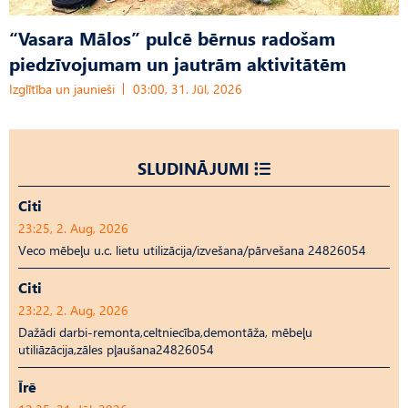
“Vasara Mālos” pulcē bērnus radošam
piedzīvojumam un jautrām aktivitātēm
Izglītība un jaunieši
03:00, 31. Jūl, 2026
SLUDINĀJUMI
Citi
23:25, 2. Aug, 2026
Veco mēbeļu u.c. lietu utilizācija/izvešana/pārvešana 24826054
Citi
23:22, 2. Aug, 2026
Dažādi darbi-remonta,celtniecība,demontāža, mēbeļu
utiliāzācija,zāles pļaušana24826054
Īrē