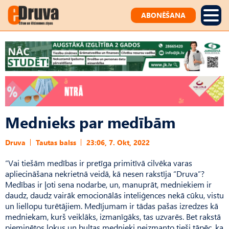
ABONĒŠANA
Mednieks par medībām
Druva
Tautas balss
23:06, 7. Okt, 2022
“Vai tiešām medības ir pretīga primitīvā cilvēka varas
apliecināšana nekrietnā veidā, kā nesen rakstīja “Druva”?
Medības ir ļoti sena nodarbe, un, manu­prāt, medniekiem ir
daudz, daudz vairāk emocionālās inteliģences nekā cūku, vistu
un liellopu turētājiem. Medījumam ir tādas pašas izredzes kā
medniekam, kurš veiklāks, izmanīgāks, tas uzvarēs. Bet rakstā
pieminētos lokus un bultas mednieki neizmanto tieši tāpēc, ka