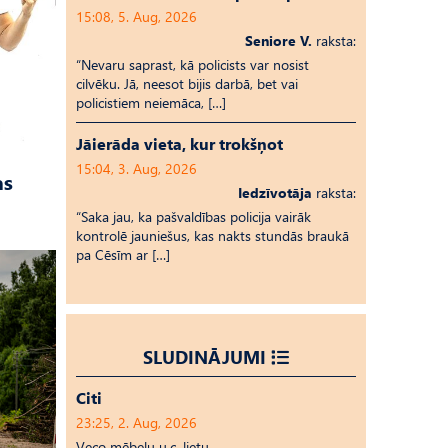
15:08, 5. Aug, 2026
Seniore V.
raksta:
“Nevaru saprast, kā policists var nosist
cilvēku. Jā, neesot bijis darbā, bet vai
policistiem neiemāca, […]
Jāierāda vieta, kur trokšņot
15:04, 3. Aug, 2026
as
Iedzīvotāja
raksta:
“Saka jau, ka pašvaldības policija vairāk
kontrolē jauniešus, kas nakts stundās braukā
pa Cēsīm ar […]
SLUDINĀJUMI
Citi
23:25, 2. Aug, 2026
Veco mēbeļu u.c. lietu