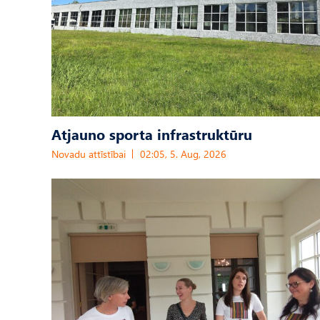
Atjauno sporta infrastruktūru
Novadu attīstībai
02:05, 5. Aug, 2026