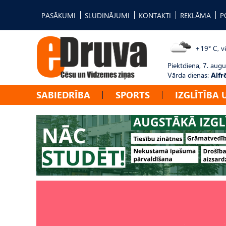
PASĀKUMI
SLUDINĀJUMI
KONTAKTI
REKLĀMA
P
+19° C, vē
Piektdiena, 7. augu
Vārda dienas:
Alfr
SABIEDRĪBA
SPORTS
IZGLĪTĪBA 