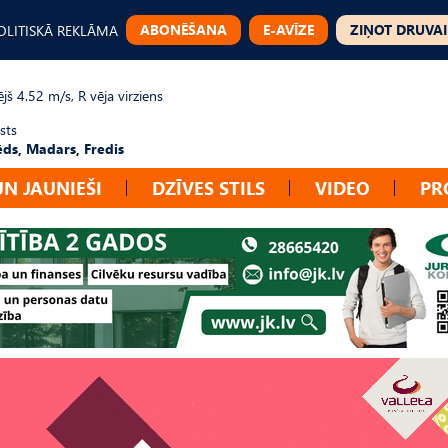
ABONĒŠANA
E-AVĪZE
ZIŅOT DRUVAI
OLITISKĀ REKLĀMA
jš 4.52 m/s, R vēja virziens
sts
ēds, Madars, Fredis
UN JAUNIEŠI
DZĪVES STILS
VIDEO
PR