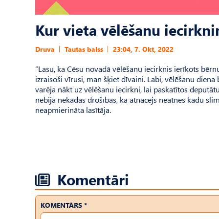
Kur vieta vēlēšanu iecirkn
Druva
Tautas balss
23:04, 7. Okt, 2022
“Lasu, ka Cēsu novadā vēlēšanu iecirknis ierīkots bērnu
izraisoši vīrusi, man šķiet dīvaini. Labi, vēlēšanu diena
varēja nākt uz vēlēšanu iecirkni, lai paskatītos deputā
nebija nekādas drošības, ka atnācējs neatnes kādu slimīb
neapmierināta lasītāja.
Komentāri
KOMENTĀRS *