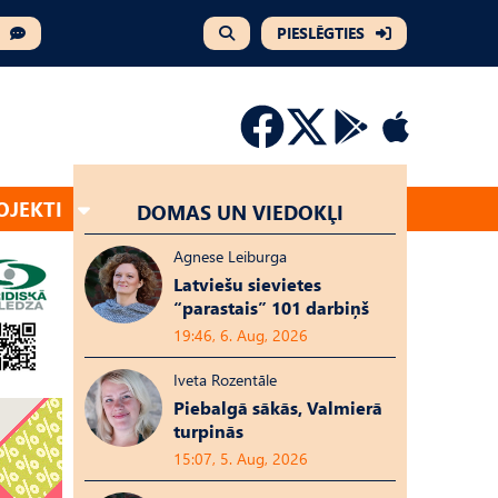
PIESLĒGTIES
OJEKTI
DOMAS UN VIEDOKĻI
Agnese Leiburga
Latviešu sievietes
“parastais” 101 darbiņš
19:46, 6. Aug, 2026
Iveta Rozentāle
Piebalgā sākās, Valmierā
turpinās
15:07, 5. Aug, 2026