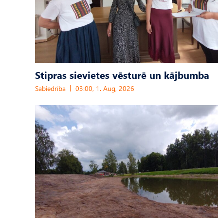
Stipras sievietes vēsturē un kājbumba
Sabiedrība
03:00, 1. Aug, 2026