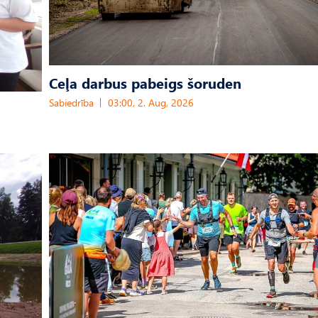
Ceļa darbus pabeigs šoruden
Sabiedrība
03:00, 2. Aug, 2026