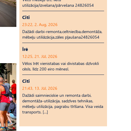
utilizācija/izvešana/pārvešana 24826054
Citi
23:22, 2. Aug, 2026
Dažādi darbi-remonta,celtniecība,demontāža,
mēbeļu utiliāzācija,zāles pļaušana24826054
Īrē
12:25, 21. Jūl, 2026
Vēlos īrēt vienistabas vai divistabas dzīvokli
cēsīs, līdz 200 eiro mēnesī.
Citi
21:43, 13. Jūl, 2026
Dažādi saimnieciskie un remonta darbi,
demontāža-utilizācija, sadzīves tehnikas,
mēbeļu utilizācija, pagrabu tīrīšana. Visa veida
transports. […]