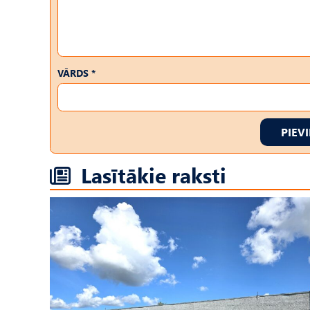
VĀRDS *
PIEV
Lasītākie raksti