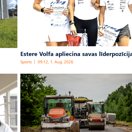
Estere Volfa apliecina savas līderpozīcij
Sports
09:12, 1. Aug, 2026