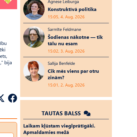
Agnese Leiburga
Konstruktīvā politika
15:05, 4. Aug, 2026
Sarmīte Feldmane
Šodienas nākotne — tik
mību
tālu nu esam
ēki
15:02, 3. Aug, 2026
ets,
” bija
Sallija Benfelde
Cik mēs viens par otru
zinām?
15:01, 2. Aug, 2026
TAUTAS BALSS
Laikam kļūstam vieglprātīgāki.
Apmaldamies mežā