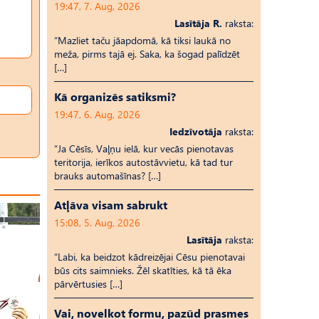
19:47, 7. Aug, 2026
Lasītāja R.
raksta:
“Mazliet taču jāapdomā, kā tiksi laukā no
meža, pirms tajā ej. Saka, ka šogad palīdzēt
[…]
Kā organizēs satiksmi?
19:47, 6. Aug, 2026
Iedzīvotāja
raksta:
“Ja Cēsīs, Vaļņu ielā, kur vecās pienotavas
teritorija, ierīkos autostāvvietu, kā tad tur
brauks automašīnas? […]
Atļāva visam sabrukt
15:08, 5. Aug, 2026
Lasītāja
raksta:
“Labi, ka beidzot kādreizējai Cēsu pienotavai
būs cits saimnieks. Žēl skatīties, kā tā ēka
pārvērtusies […]
Vai, novelkot formu, pazūd prasmes