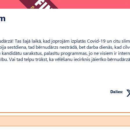
im
dārzā! Tas šajā laikā, kad joprojām izplatās Covid-19 un citu sli
 bija sestdiena, tad bērnudārzs nestrādā, bet darba dienās, kad cilv
tu kandidātu sarakstus, palasītu programmas, jo ne visiem ir intern
u. Vai tad telpu trūkst, ka vēlēšanu iecirknis jāierīko bērnudārzā,
Dalies: