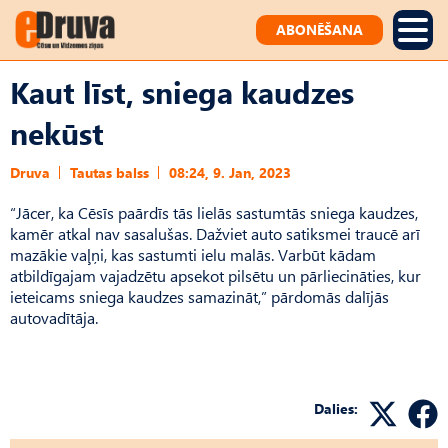
ABONĒŠANA
Kaut līst, sniega kaudzes
nekūst
Druva
Tautas balss
08:24, 9. Jan, 2023
“Jācer, ka Cēsīs paārdīs tās lielās sastumtās sniega kaudzes,
kamēr atkal nav sasalušas. Dažviet auto satiksmei traucē arī
mazākie vaļņi, kas sastumti ielu malās. Varbūt kādam
atbildīgajam vajadzētu apsekot pilsētu un pārliecināties, kur
ieteicams sniega kaudzes samazināt,” pārdomās dalījās
autovadītāja.
Dalies: