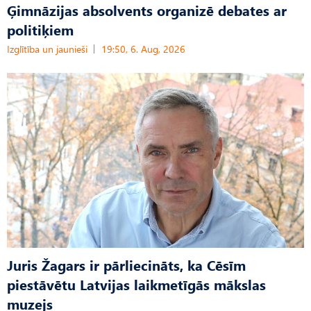
Ģimnāzijas absolvents organizē debates ar
politiķiem
Izglītība un jaunieši
19:50, 6. Aug, 2026
Juris Žagars ir pārliecināts, ka Cēsīm
piestāvētu Latvijas laikmetīgās mākslas
muzejs