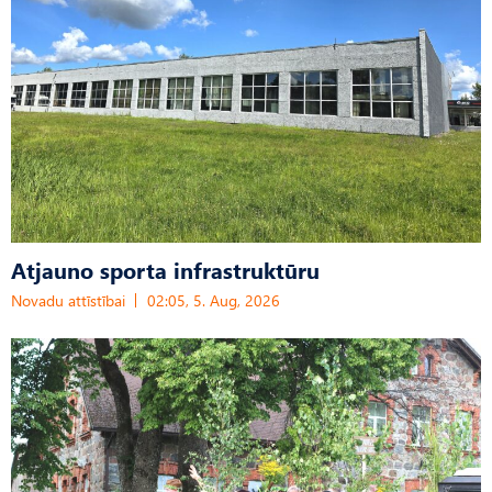
Atjauno sporta infrastruktūru
Novadu attīstībai
02:05, 5. Aug, 2026