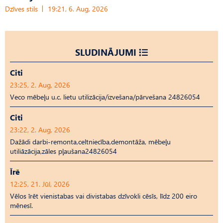
Dzīves stils
19:21, 6. Aug, 2026
SLUDINĀJUMI
Citi
23:25, 2. Aug, 2026
Veco mēbeļu u.c. lietu utilizācija/izvešana/pārvešana 24826054
Citi
23:22, 2. Aug, 2026
Dažādi darbi-remonta,celtniecība,demontāža, mēbeļu
utiliāzācija,zāles pļaušana24826054
Īrē
12:25, 21. Jūl, 2026
Vēlos īrēt vienistabas vai divistabas dzīvokli cēsīs, līdz 200 eiro
mēnesī.