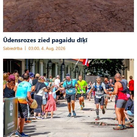
Ūdensrozes zied pagaidu dīķī
Sabiedrība
03:00, 4. Aug, 2026