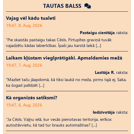
TAUTAS BALSS
Vajag vēl kādu tualeti
19:47, 8. Aug, 2026
Pastaigu cienītāja
raksta:
“Pie skaistās pastaigu takas Cēsīs, Pirtupītes graviņā tuvāk
vajadzētu kādas labierīcības. Īpaši jau karstā laikā […]
Laikam kļūstam vieglprātīgāki. Apmaldamies mežā
19:47, 7. Aug, 2026
Lasītāja R.
raksta:
“Mazliet taču jāapdomā, kā tiksi laukā no meža, pirms tajā ej. Saka,
ka šogad palīdzēt […]
Kā organizēs satiksmi?
19:47, 6. Aug, 2026
Iedzīvotāja
raksta:
“Ja Cēsīs, Vaļņu ielā, kur vecās pienotavas teritorija, ierīkos
autostāvvietu, kā tad tur brauks automašīnas? […]