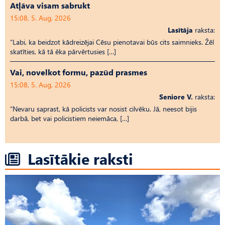
Atļāva visam sabrukt
15:08, 5. Aug, 2026
Lasītāja
raksta:
“Labi, ka beidzot kādreizējai Cēsu pienotavai būs cits saimnieks. Žēl
skatīties, kā tā ēka pārvērtusies […]
Vai, novelkot formu, pazūd prasmes
15:08, 5. Aug, 2026
Seniore V.
raksta:
“Nevaru saprast, kā policists var nosist cilvēku. Jā, neesot bijis
darbā, bet vai policistiem neiemāca, […]
Lasītākie raksti