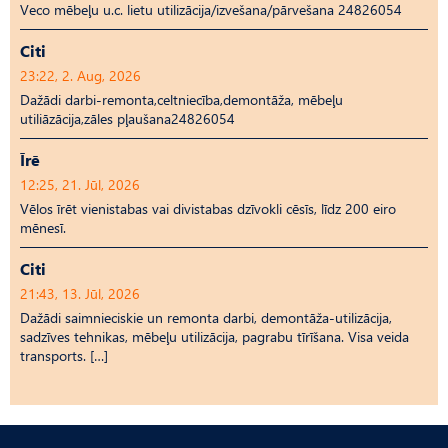
Veco mēbeļu u.c. lietu utilizācija/izvešana/pārvešana 24826054
Citi
23:22, 2. Aug, 2026
Dažādi darbi-remonta,celtniecība,demontāža, mēbeļu
utiliāzācija,zāles pļaušana24826054
Īrē
12:25, 21. Jūl, 2026
Vēlos īrēt vienistabas vai divistabas dzīvokli cēsīs, līdz 200 eiro
mēnesī.
Citi
21:43, 13. Jūl, 2026
Dažādi saimnieciskie un remonta darbi, demontāža-utilizācija,
sadzīves tehnikas, mēbeļu utilizācija, pagrabu tīrīšana. Visa veida
transports. […]