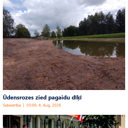
Ūdensrozes zied pagaidu dīķī
Sabiedrība
03:00, 4. Aug, 2026