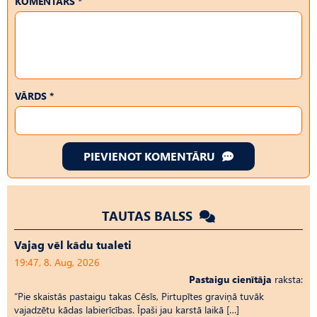
KOMENTĀRS *
VĀRDS *
PIEVIENOT KOMENTĀRU
TAUTAS BALSS
Vajag vēl kādu tualeti
19:47, 8. Aug, 2026
Pastaigu cienītāja
raksta:
“Pie skaistās pastaigu takas Cēsīs, Pirtupītes graviņā tuvāk
vajadzētu kādas labierīcības. Īpaši jau karstā laikā […]