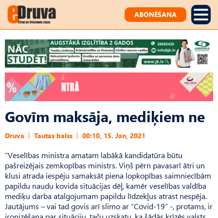
ABONĒŠANA
Govīm maksāja, mediķiem ne
Druva
Tautas balss
00:10, 15. Jan, 2021
“Veselības ministra amatam labākā kandidatūra būtu
pašreizējais zemkopības ministrs. Viņš pērn pavasarī ātri un
klusi atrada iespēju samaksāt piena lopkopības saimniecībām
papildu naudu kovida situācijas dēļ, kamēr veselības valdība
mediķu darba atalgojumam papildu līdzekļus atrast nespēja.
Jautājums – vai tad govis arī slimo ar “Covid-19” -, protams, ir
ironizēšana par situāciju, taču uzskatu, ka šādās krīzēs valsts