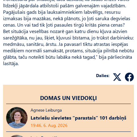
līdzekļi jāpārdala atbilstoši pašām galvenajām vajadzībām.
Pagājušais gads bija lauksaimniekiem labvēlīgs, resursu
izmaksas bija mazākas, nekā plānots, jo ļoti saruka degvielas
cenas. Un vai tad tik ļoti pasaules tirgū kritās piena cenas?
Bet situācija veselības nozarē gan katru dienu kļuva aizvien
sarežģītāka, nu jau, šķiet, kļuvusi bīstama, jo trūkst darbinieku:
medmāsu, sanitāru, ārstu. Ja pavasarī tiktu atrastas iespējas
mediķiem normāli samaksāt, protams, situācija pilnībā nebūtu
glābta, taču noteikti būtu labāka nekā tagad,” bija pārliecināta
lasītāja.
Dalies:
DOMAS UN VIEDOKĻI
Agnese Leiburga
Latviešu sievietes “parastais” 101 darbiņš
19:46, 6. Aug, 2026