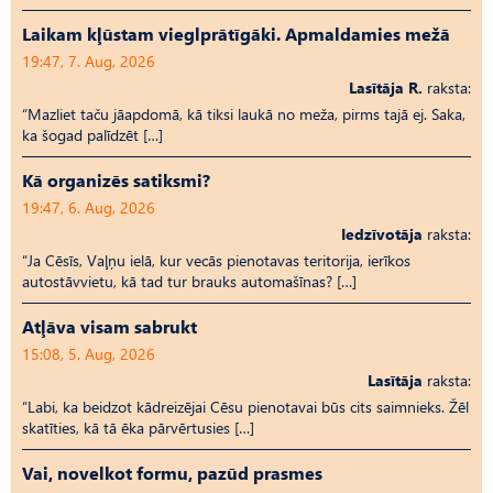
Laikam kļūstam vieglprātīgāki. Apmaldamies mežā
19:47, 7. Aug, 2026
Lasītāja R.
raksta:
“Mazliet taču jāapdomā, kā tiksi laukā no meža, pirms tajā ej. Saka,
ka šogad palīdzēt […]
Kā organizēs satiksmi?
19:47, 6. Aug, 2026
Iedzīvotāja
raksta:
“Ja Cēsīs, Vaļņu ielā, kur vecās pienotavas teritorija, ierīkos
autostāvvietu, kā tad tur brauks automašīnas? […]
Atļāva visam sabrukt
15:08, 5. Aug, 2026
Lasītāja
raksta:
“Labi, ka beidzot kādreizējai Cēsu pienotavai būs cits saimnieks. Žēl
skatīties, kā tā ēka pārvērtusies […]
Vai, novelkot formu, pazūd prasmes